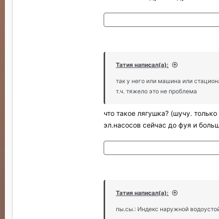
Татия написал(а):
так у него или машина или стацион
т.ч. тяжело это не проблема
что такое лягушка? (шучу. только
эл.насосов сейчас до фуя и боль
Татия написал(а):
пы.сы.: Индекс наружной водоусто