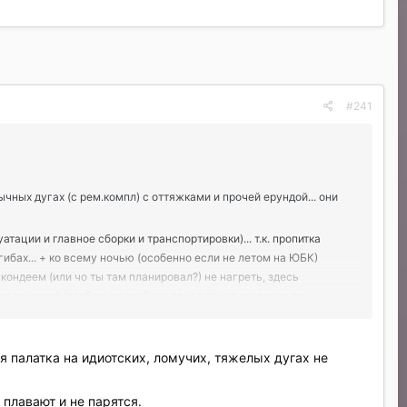
#241
чных дугах (с рем.компл) с оттяжками и прочей ерундой... они
тации и главное сборки и транспортировки)... т.к. пропитка
гибах... + ко всему ночью (особенно если не летом на ЮБК)
кондеем (или чо ты там планировал?) не нагреть, здесь
ю за мухой (заебаться заебешься, а вот что согреешься
е-менее нормальном дождике
я палатка на идиотских, ломучих, тяжелых дугах не
 плавают и не парятся.