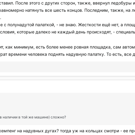
оставил. После этого с других сторон, также, ввернул ледобуры
равномерно натянуть все шесть концов. Последним, также, на л
.
е с полунадутой палаткой, - не знаю. Жесткости ещё нет, а пл
словия, которые далеко не каждый день происходят, - специаль
ачит, как минимум, есть более менее ровная площадка, сам авто
трат времени человека поднять надувную палатку. То есть, все
о в наличии в той же машине) сложно?
окемпенг на надувных дугах? тогда уж на кольцах смотри - ее п