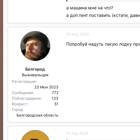
а машина мне на что?
а доп.тент поставить (кстати, да
20 Апр 2024
Попробуй надуть такую лодку при
Белгород
Выживальщик
Регистрация
23 Июн 2023
Сообщения
772
Поблагодарили
133
Возраст
51
Город
Белгородская область
21 Апр 2024