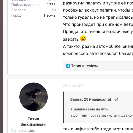
разкрутил палатку и тут же её п
Поблагодарили
1,775
пробежал вокруг палатки, чтобы 
Возраст
59
Город
Пермь
только гудела, но не трепыхалась
Что произойдет при сильном ветр
Правда, это очень специфичные у
заехать
А так-то, раз на автомобиле, зн
компрессор авто позволит без за
П
Татия
и
-=Аlex=-
о
б
л
24 Апр 2024
а
г
о
Варвар259 написал(а):
д
а
а машина мне на что?
р
а доп.тент поставить (кстати, давн
Татия
и
Выживальщик
л
так и нафига тебе тогда этот нед
и
Регистрация