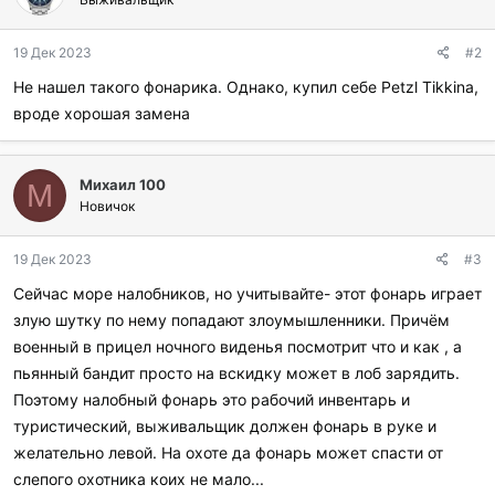
19 Дек 2023
#2
Не нашел такого фонарика. Однако, купил себе Petzl Tikkina,
вроде хорошая замена
Михаил 100
М
Новичок
19 Дек 2023
#3
Сейчас море налобников, но учитывайте- этот фонарь играет
злую шутку по нему попадают злоумышленники. Причём
военный в прицел ночного виденья посмотрит что и как , а
пьянный бандит просто на вскидку может в лоб зарядить.
Поэтому налобный фонарь это рабочий инвентарь и
туристический, выживальщик должен фонарь в руке и
желательно левой. На охоте да фонарь может спасти от
слепого охотника коих не мало...