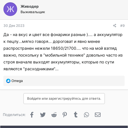
л
Живодер
а
Ж
г
Выживальщик
о
д
30 Дек 2023
#9
а
р
Да - на вкус и цвет все фонарики разные ).... а аккумулятор
и
к пецлу...мягко говоря... дороговат и явно менее
л
и
распространен нежели 18650/21700.... что на мой взгляд
:
важно, поскольку в "мобильной технике" довольно часто из
строя вначале выходят аккумуляторы, которые по сути
являются "расходниками"...
П
Omega
о
б
л
Войдите или зарегистрируйтесь для ответа.
а
г
о
Facebook
Twitter
Reddit
Pinterest
Tumblr
WhatsApp
Электронная 
Поделиться:
д
а
р