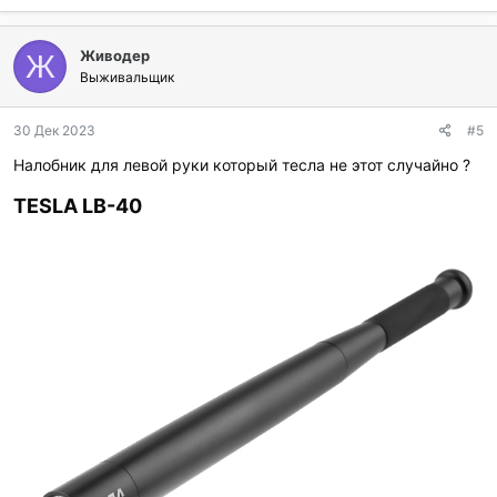
Живодер
Ж
Выживальщик
30 Дек 2023
#5
Налобник для левой руки который тесла не этот случайно ?
TESLA LB-40​