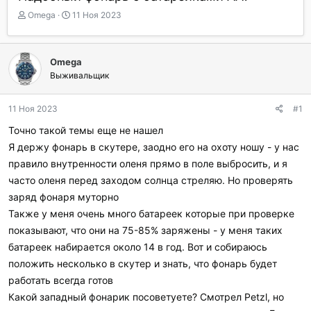
А
Д
Omega
11 Ноя 2023
в
а
т
т
о
а
Omega
р
н
Выживальщик
т
а
е
ч
м
а
11 Ноя 2023
#1
ы
л
а
Точно такой темы еще не нашел
Я держу фонарь в скутере, заодно его на охоту ношу - у нас
правило внутренности оленя прямо в поле выбросить, и я
часто оленя перед заходом солнца стреляю. Но проверять
заряд фонаря муторно
Также у меня очень много батареек которые при проверке
показывают, что они на 75-85% заряжены - у меня таких
батареек набирается около 14 в год. Вот и собираюсь
положить несколько в скутер и знать, что фонарь будет
работать всегда готов
Какой западный фонарик посоветуете? Смотрел Petzl, но