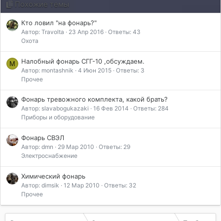
Похожие темы
и
л
Кто ловил "на фонарь?"
и
Автор: Travolta
23 Апр 2016
Ответы: 43
:
Охота
Налобный фонарь СГГ-10 ,обсуждаем.
M
Автор: montashnik
4 Июн 2015
Ответы: 3
Прочее
Фонарь тревожного комплекта, какой брать?
Автор: slavabogukazaki
16 Фев 2014
Ответы: 284
Приборы и оборудование
Фонарь СВЭЛ
Автор: dmn
29 Мар 2010
Ответы: 29
Электроснабжение
Химический фонарь
Автор: dimsik
12 Мар 2010
Ответы: 32
Прочее