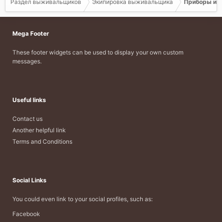
Раздел выживальщиков
Экипировка выживальщика
Приборы и о
Mega Footer
These footer widgets can be used to display your own custom
messages.
Useful links
Contact us
Another helpful link
Terms and Conditions
Social Links
You could even link to your social profiles, such as:
Facebook