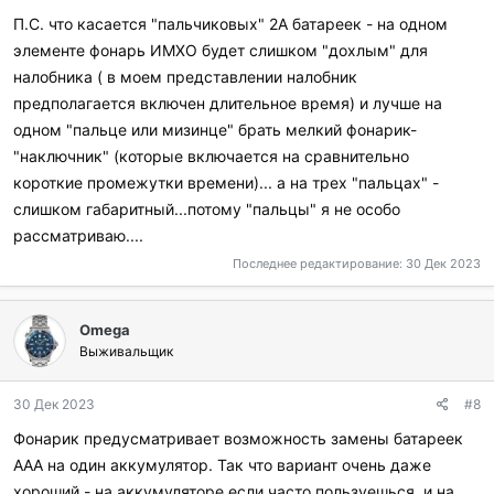
П.С. что касается "пальчиковых" 2А батареек - на одном
элементе фонарь ИМХО будет слишком "дохлым" для
налобника ( в моем представлении налобник
предполагается включен длительное время) и лучше на
одном "пальце или мизинце" брать мелкий фонарик-
"наключник" (которые включается на сравнительно
короткие промежутки времени)... а на трех "пальцах" -
слишком габаритный...потому "пальцы" я не особо
рассматриваю....
Последнее редактирование:
30 Дек 2023
Omega
Выживальщик
30 Дек 2023
#8
Фонарик предусматривает возможность замены батареек
ААА на один аккумулятор. Так что вариант очень даже
хороший - на аккумуляторе если часто пользуешься, и на