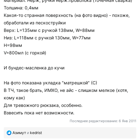
Материал: Нерж, ручки нерж.проволока (точечная сварка)
Толшина: 0,4мм
Какоя-то странная поверхность (на фото видно) - похоже,
обработали из пескоструйки
Верх: L=135мм c ручкой 138мм, W=88мм
Низ: L=118мм c ручкой 130мм, W=77мм
H=98мм
V=800мл (с горкой)
И бундес-масленка до кучи
На фото показана укладка "матрешкой" (С)
В ТЧ, такое брать, ИМХО, не айс - слишком мелкое (хотя,
кому как)
Для тревожного рюкзака, особенно.
Взвесить пока нет возможности.
Последнее редактирование:
6 Янв 2011
П
Азимут
и
kedrist
о