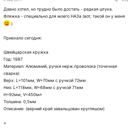
Давно хотел, но трудно было достать - редкая штука.
Фляжка - специально для моего НАЗа (вот, такой он у меня
)
Приехало сегодня:
Швейцарская кружка
Год: 1987
Материал: Алюминий, ручки нерж.проволока (точечная
сварка)
Верх: L=101мм, W=70мм c ручкой 72мм
Низ: L=118мм, W=68мм c ручкой 71мм
H=92мм, V=450мл
Толшина: 0,5мм
Описание: (верний край завальцован кругляшом)
+