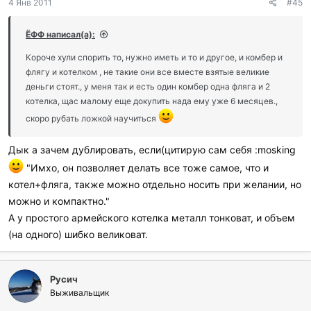
4 Янв 2011
#45
ЁФФ написал(а):
Короче хули спорить то, нужно иметь и то и другое, и комбер и
флягу и котелком , не такие они все вместе взятые великие
деньги стоят., у меня так и есть один комбер одна фляга и 2
котелка, щас малому еще докупить нада ему уже 6 месяцев.,
скоро рубать ложкой научиться
Дык а зачем дублировать, если(цитирую сам себя :mosking
"Имхо, он позволяет делать все тоже самое, что и
котел+фляга, также можно отдельно носить при желании, но
можно и компактно."
А у простого армейского котелка металл тонковат, и объем
(на одного) шибко великоват.
Русич
Выживальщик