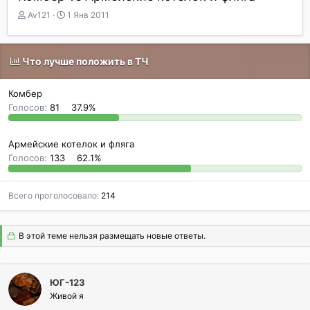
А
Д
Av121
1 Янв 2011
в
а
т
т
о
а
Что лучше положить в ТЧ
р
н
т
а
е
ч
Комбер
м
а
Голосов:
81
37.9%
ы
л
а
Армейские котелок и фляга
Голосов:
133
62.1%
Всего проголосовало
214
В этой теме нельзя размещать новые ответы.
ЮГ-123
Живой я