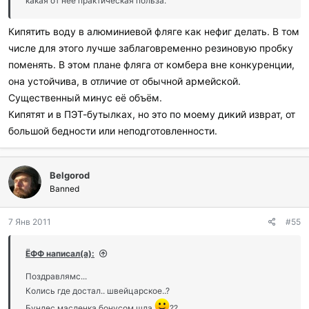
какая от неё практическая польза.
Кипятить воду в алюминиевой фляге как нефиг делать. В том
числе для этого лучше заблаговременно резиновую пробку
поменять. В этом плане фляга от комбера вне конкуренции,
она устойчива, в отличие от обычной армейской.
Существенный минус её объём.
Кипятят и в ПЭТ-бутылках, но это по моему дикий изврат, от
большой бедности или неподготовленности.
Belgorod
Banned
7 Янв 2011
#55
ЁФФ написал(а):
Поздравлямс...
Колись где достал.. швейцарское..?
Бундес масленка бонусом шла
??