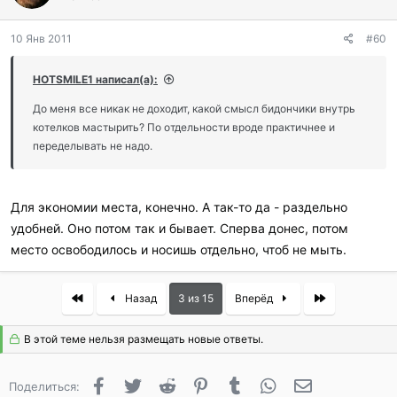
10 Янв 2011
#60
HOTSMILE1 написал(а):
До меня все никак не доходит, какой смысл бидончики внутрь
котелков мастырить? По отдельности вроде практичнее и
переделывать не надо.
Для экономии места, конечно. А так-то да - раздельно
удобней. Оно потом так и бывает. Сперва донес, потом
место освободилось и носишь отдельно, чтоб не мыть.
First
Last
Назад
3 из 15
Вперёд
В этой теме нельзя размещать новые ответы.
Facebook
Twitter
Reddit
Pinterest
Tumblr
WhatsApp
Электронная 
Поделиться: