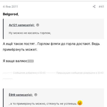
4 Янв 2011
#41
Belgorod
,
Av121 написал(а):
Ну можно не касаясь горлом,
А ещё такое постят . Горлом фляги до горла достают. Ведь
примёрзнуть может.
Я ваще валяюс)))))
---------- Сообщение добавлено в 02:43 ---------- Предыдущее сообщение размещено в 02:42
----------
ЁФФ написал(а):
, а то примерзнуть можно, стяхнуть не успеешь.