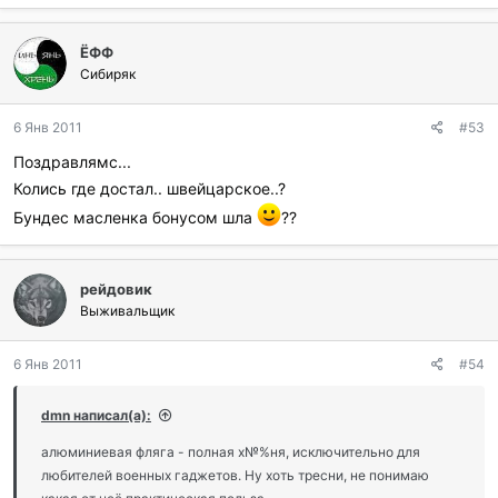
б
л
ЁФФ
а
г
Сибиряк
о
д
6 Янв 2011
#53
а
р
Поздравлямс...
и
Колись где достал.. швейцарское..?
л
и
Бундес масленка бонусом шла
??
:
рейдовик
Выживальщик
6 Янв 2011
#54
dmn написал(а):
алюминиевая фляга - полная х№%ня, исключительно для
любителей военных гаджетов. Ну хоть тресни, не понимаю