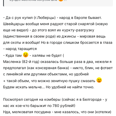
- Да с рук купил (г.Люберцы) - народ в Европе бывает.
Швейцарцы вообще меня радуют старой снарягой (новую
еще не видел) - до этого взял их куркту-разгрузку
(единственная в своем роде) из джинсы - мировая вещь
для охоты и вообще! Но в городе слишком бросается в глаза
- народ таращится
- Куда там
- халявы не будет (
Масленка (82-й год) оказалась больше раза в два, нежели я
предполагал (как консервная банка) - никто, блин, не фотает
с линейкой или другими объектами, но удобней
+ такой объем, что можно зенитную пушку смазать
Будем искать мельче... Но удобней не найти точно.
Посмотрел сегодня на комберы (сейчас я в Белгороде - у
нас их кое-кто барыжит по 780 рублей!)
Нда, мелковатая посудина - мне казалось, что они (котелки)