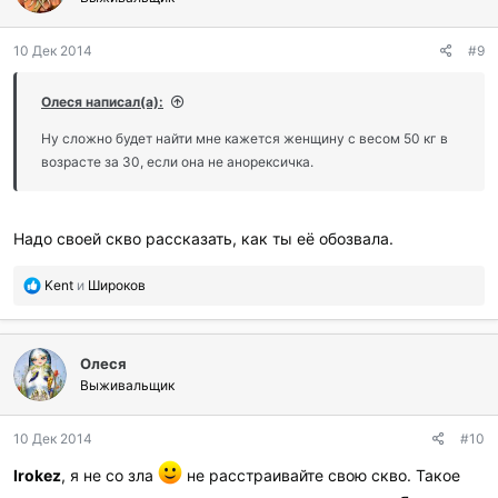
10 Дек 2014
#9
Олеся написал(а):
Ну сложно будет найти мне кажется женщину с весом 50 кг в
возрасте за 30, если она не анорексичка.
Надо своей скво рассказать, как ты её обозвала.
П
Kent
и
Широков
о
б
л
Олеся
а
г
Выживальщик
о
д
10 Дек 2014
#10
а
р
Irokez
, я не со зла
не расстраивайте свою скво. Такое
и