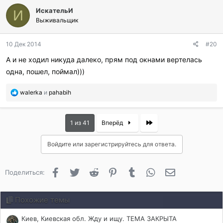
л
ИскательИ
а
И
г
Выживальщик
о
д
10 Дек 2014
#20
а
р
А и не ходил никуда далеко, прям под окнами вертелась
и
одна, пошел, поймал)))
л
и
:
П
walerka
и
pahabih
о
б
л
Last
1 из 41
Вперёд
а
г
Войдите или зарегистрируйтесь для ответа.
о
д
а
Facebook
Twitter
Reddit
Pinterest
Tumblr
WhatsApp
Электронная 
Поделиться:
р
и
л
Похожие темы
и
:
Киев, Киевская обл. Жду и ищу. ТЕМА ЗАКРЫТА