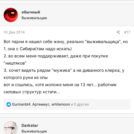
б
л
обычный
а
г
Выживальщик
о
д
10 Дек 2014
#17
а
р
Вот парни я нашел себе жену, реально "выживальщица", но
и
1. она с Сибири(там надо искать)
л
и
2. во всем меня поддерживает, даже при покупке
:
"ништяков"
3. хочет видеть рядом "мужика" а не диванного клерка, у
которого руки из опы
вот и сошлись, хотя моложе меня на 13 лет... работник
силовых структур кстати...
П
Gurmanbl4
,
Артемиус
,
whitemoon
и 5 других
о
б
л
Darkstar
а
г
Выживальщик