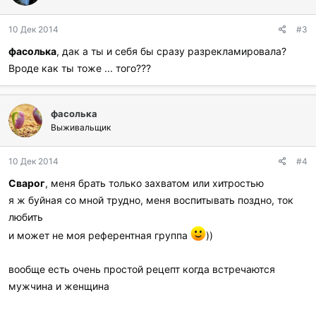
о
д
10 Дек 2014
#3
а
р
фасолька
, дак а ты и себя бы сразу разрекламировала?
и
Вроде как ты тоже ... того???
л
и
:
фасолька
Выживальщик
10 Дек 2014
#4
Сварог
, меня брать только захватом или хитростью
я ж буйная со мной трудно, меня воспитывать поздно, ток
любить
и может не моя референтная группа
))
вообще есть очень простой рецепт когда встречаются
мужчина и женщина