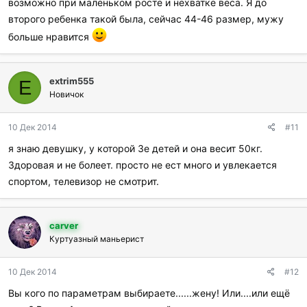
возможно при маленьком росте и нехватке веса. Я до
л
и
второго ребенка такой была, сейчас 44-46 размер, мужу
:
больше нравится
extrim555
E
Новичок
10 Дек 2014
#11
я знаю девушку, у которой 3е детей и она весит 50кг.
Здоровая и не болеет. просто не ест много и увлекается
спортом, телевизор не смотрит.
carver
Куртуазный маньерист
10 Дек 2014
#12
Вы кого по параметрам выбираете......жену! Или....или ещё