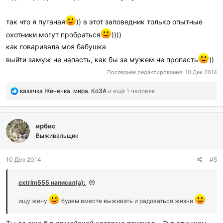
так что я пуганая
)) в этот заповедник только опытные
охотники могут пробраться
))))
как говаривала моя бабушка
выйти замуж не напасть, как бы за мужем не пропасть
))
Последнее редактирование:
10 Дек 2014
П
казачка Женечка
,
мира
,
КоЗА
и ещё 1 человек
о
б
л
ирбис
а
г
Выживальщик
о
д
10 Дек 2014
#5
а
р
и
extrim555 написал(а):
л
и
ищу жену
будем вместе выживать и радоваться жизни
: