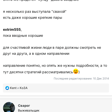
я несколько раз выступала "свахой"
есть даже хорошие крепкие пары
extrim555
,
пока вводные хорошие
для счастливой жизни люди в паре должны смотреть не
друг на друга, а в одном направлении
направление понятно, но опять же нужны подробности, а то
тут десятки стратегий рассматривались
)
Последнее редактирование:
10 Дек 2014
П
Kent
и
КоЗА
о
б
л
Сварог
а
г
Выживальщик