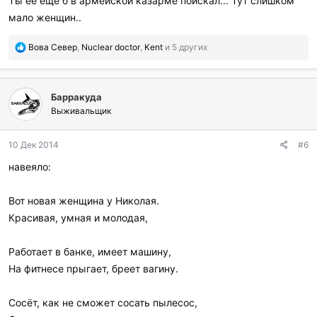
Ты ее еще б в армейской казарме поискал... Тут слишком
мало женщин..
П
Вова Север
,
Nuclear doctor
,
Kent
и 5 других
о
б
л
Барракуда
а
г
Выживальщик
о
д
10 Дек 2014
#6
а
р
навеяло:
и
л
и
Вот новая женщина у Николая.
:
Красивая, умная и молодая,
Работает в банке, имеет машину,
На фитнесе прыгает, бреет вагину.
Сосёт, как не сможет сосать пылесос,