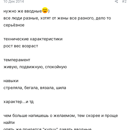
10 Дек 2014
#2
нужно же вводные
)
все люди разные, хотят от жены все разного, дело то
серьёзное
технические характеристики
рост вес возраст
темперамент
живую, подвижную, спокойную
навыки
стреляла, бегала, вязала, шила
характер...и тд
чем больше напишешь о желаемом, тем скорее и проще
найти
опять же придется "купцу" давать вводные