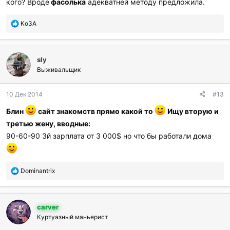
кого? Вроде
фасолька
адекватней методу предложила.
П
КоЗА
о
б
л
sly
а
г
Выживальщик
о
д
10 Дек 2014
#13
а
р
Блин
сайт знакомств прямо какой то
Ищу вторую и
и
третью жену, вводные:
л
и
90-60-90 3й зарплата от 3 000$ но что бы работали дома
:
П
Dominantrix
о
б
л
carver
а
г
Куртуазный маньерист
о