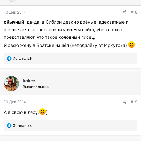
о
д
10 Дек 2014
#18
а
р
обычный
, да-да, в Сибири девки ядрёные, адекватные и
и
вполне лояльны к основным идеям сайта, ибо хорошо
л
и
представляют, что такое холодный писец.
:
Я свою жену в Братске нашёл (неподалёку от Иркутска)
П
ИскательИ
о
б
л
Irokez
а
г
Выживальщик
о
д
10 Дек 2014
#19
а
р
А я свою в лесу.
)
и
л
П
Gurmanbl4
и
о
:
б