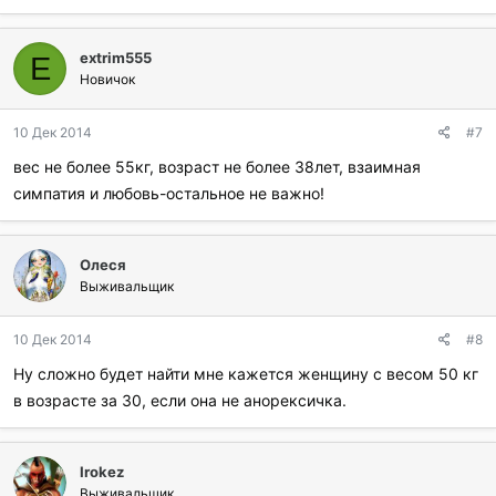
б
л
extrim555
а
E
г
Новичок
о
д
10 Дек 2014
#7
а
р
вес не более 55кг, возраст не более 38лет, взаимная
и
симпатия и любовь-остальное не важно!
л
и
:
Олеся
Выживальщик
10 Дек 2014
#8
Ну сложно будет найти мне кажется женщину с весом 50 кг
в возрасте за 30, если она не анорексичка.
Irokez
Выживальщик