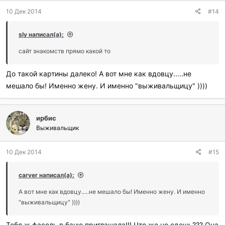
д
10 Дек 2014
#14
а
р
и
sly написал(а):
л
и
сайт знакомств прямо какой то
:
До такой картины далеко! А вот мне как вдовцу.....не
мешало бы! Именно жену. И именно "выживальщицу" ))))
ирбис
Выживальщик
10 Дек 2014
#15
carver написал(а):
А вот мне как вдовцу.....не мешало бы! Именно жену. И именно
"выживальщицу" ))))
Тебя ж фасоль в баню приглашала!!! Что же не едешь??? Она