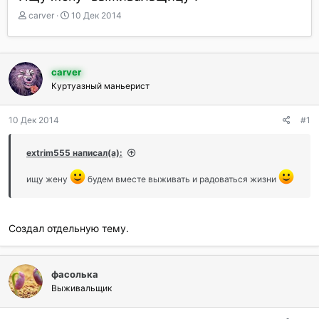
А
Д
carver
10 Дек 2014
в
а
т
т
о
а
р
н
carver
т
а
Куртуазный маньерист
е
ч
м
а
ы
л
10 Дек 2014
#1
а
extrim555 написал(а):
ищу жену
будем вместе выживать и радоваться жизни
Создал отдельную тему.
фасолька
Выживальщик