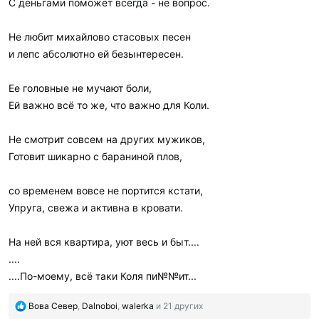
С деньгами поможет всегда - не вопрос.
Не любит михайлово стасовых песен
и лепс абсолютно ей безынтересен.
Ее головные не мучают боли,
Ей важно всё то же, что важно для Коли.
Не смотрит совсем на других мужиков,
Готовит шикарно с бараниной плов,
со временем вовсе не портится кстати,
Упруга, свежа и активна в кровати.
На ней вся квартира, уют весь и быт....
....
....По-моему, всё таки Коля пи№№ит...
П
Вова Север
,
Dalnoboi
,
walerka
и 21 других
о