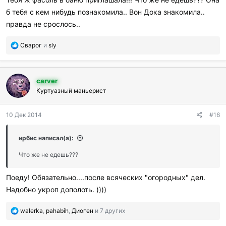
б тебя с кем нибудь познакомила.. Вон Дока знакомила..
правда не срослось..
П
Сварог
и
sly
о
б
л
carver
а
г
Куртуазный маньерист
о
д
10 Дек 2014
#16
а
р
и
ирбис написал(а):
л
и
Что же не едешь???
:
Поеду! Обязательно....после всяческих "огородных" дел.
Надобно укроп дополоть. ))))
П
walerka
,
pahabih
,
Диоген
и 7 других
о