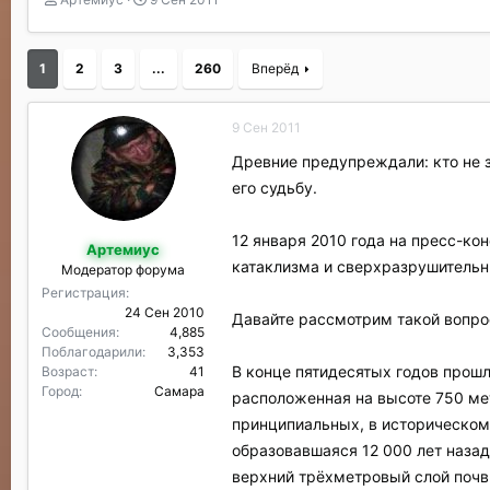
в
а
т
т
о
а
1
2
3
...
260
Вперёд
р
н
т
а
е
ч
9 Сен 2011
м
а
ы
л
Древние предупреждали: кто не з
а
его судьбу.
12 января 2010 года на пресс-к
Артемиус
катаклизма и сверхразрушительн
Модератор форума
Регистрация
24 Сен 2010
Давайте рассмотрим такой вопро
Сообщения
4,885
Поблагодарили
3,353
В конце пятидесятых годов прош
Возраст
41
Город
Самара
расположенная на высоте 750 мет
принципиальных, в историческом
образовавшаяся 12 000 лет назад
верхний трёхметровый слой поч