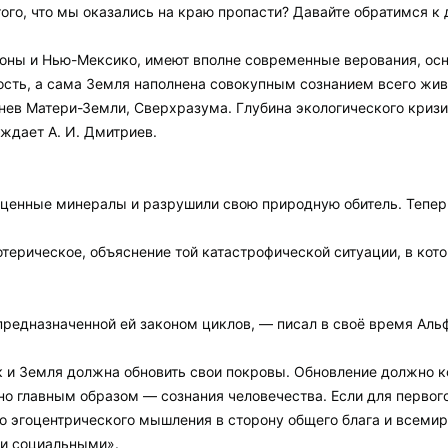
ого, что мы оказались на краю пропасти? Давайте обратимся к
зоны и Нью-Мексико, имеют вполне современные верования, осн
сть, а сама Земля наполнена совокупным сознанием всего живу
нев Матери-Земли, Сверхразума. Глубина экологического криз
ждает А. И. Дмитриев.
оценные минералы и разрушили свою природную обитель. Тепе
отерическое, объяснение той катастрофической ситуации, в кот
предназначенной ей законом циклов, — писал в своё время Аль
 и Земля должна обновить свои покровы. Обновление должно к
но главным образом — сознания человечества. Если для первог
о эгоцентрического мышления в сторону общего блага и всемирн
 и социальными».