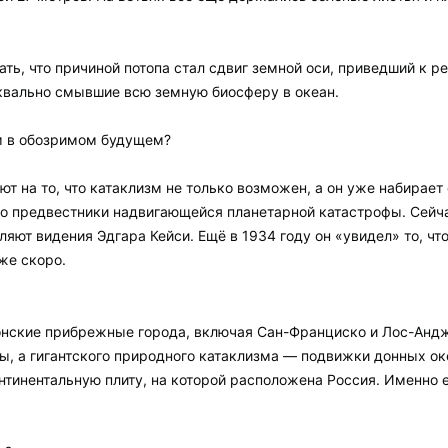
ать, что причиной потопа стал сдвиг земной оси, приведший к
квально смывшие всю земную биосферу в океан.
м в обозримом будущем?
т на то, что катаклизм не только возможен, а он уже набирает
то предвестники надвигающейся планетарной катастрофы. Сейча
яют видения Эдгара Кейси. Ещё в 1934 году он «увидел» то, что
же скоро.
онские прибрежные города, включая Сан-Франциско и Лос-Андж
ы, а гигантского природного катаклизма — подвижки донных оке
нтинентальную плиту, на которой расположена Россия. Именно е