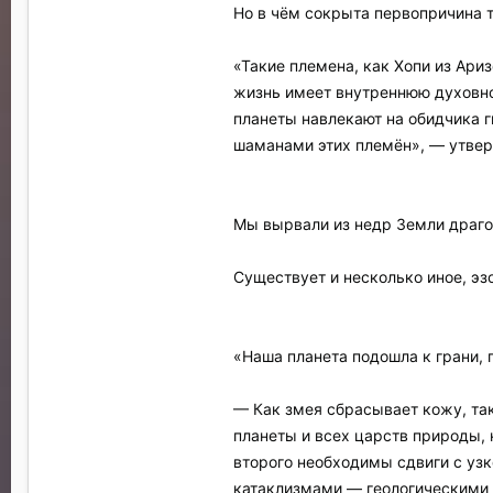
Но в чём сокрыта первопричина т
«Такие племена, как Хопи из Ари
жизнь имеет внутреннюю духовно
планеты навлекают на обидчика г
шаманами этих племён», — утвер
Мы вырвали из недр Земли драг
Существует и несколько иное, эз
«Наша планета подошла к грани, 
— Как змея сбрасывает кожу, так
планеты и всех царств природы, 
второго необходимы сдвиги с узк
катаклизмами — геологическими