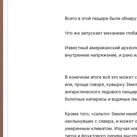
Всего в этой пещере были обнару
Что же запускает механизм глоб
Известный американский археолог
внутреннее напряжение, и рано и
В конечном итоге всё это может
или, проще говоря, кувырку Зем
антарктического ледового панцир
болотные кипарисы и водяные ли
Кроме того, «сальто» Земли неи
нахлынувших с севера, и может о
умеренным климатом. Изучая нов
тигра и фруктового дерева высот