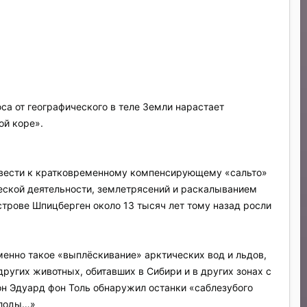
са от географического в теле Земли нарастает
ой коре».
ривести к кратковременному компенсирующему «сальто»
еской деятельности, землетрясений и раскалыванием
строве Шпицберген около 13 тысяч лет тому назад росли
енно такое «выплёскивание» арктических вод и льдов,
ругих животных, обитавших в Сибири и в других зонах с
н Эдуард фон Толь обнаружил останки «саблезубого
плоды…»