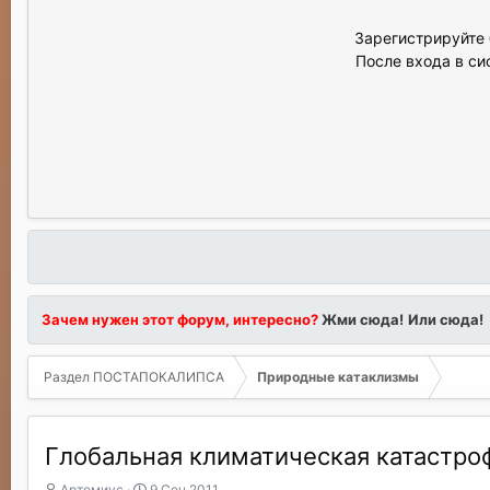
Зарегистрируйте 
После входа в си
Зачем нужен этот форум, интересно?
Жми сюда!
Или сюда!
Раздел ПОСТАПОКАЛИПСА
Природные катаклизмы
Глобальная климатическая катастроф
А
Д
Артемиус
9 Сен 2011