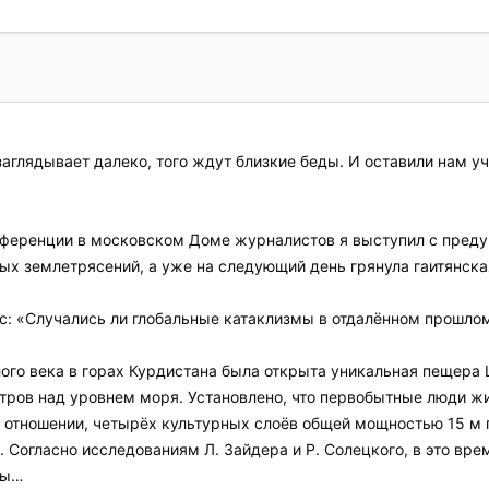
аглядывает далеко, того ждут близкие беды. И оставили нам уч
онференции в московском Доме журналистов я выступил с пред
ых землетрясений, а уже на следующий день грянула гаитянска
с: «Случались ли глобальные катаклизмы в отдалённом прошло
лого века в горах Курдистана была открыта уникальная пещера
ров над уровнем моря. Установлено, что первобытные люди жил
 отношении, четырёх культурных слоёв общей мощностью 15 м 
. Согласно исследованиям Л. Зайдера и Р. Солецкого, в это вр
вы…