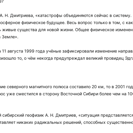
е?
А. Н. Дмитриева, «катастрофы объединяются сейчас в систему. 
иосферное физическое будущее. Весь вопрос только в том, с ка
ь живые существа для новой жизни. Общее физическое изменен
 Земле».
 11 августа 1999 года учёные зафиксировали изменение направ
оизошло то, о чём некогда предупреждал великий провидец Эд
е северного магнитного полюса составило 20 км, то в 2001 году
юс уже сместился в сторону Восточной Сибири более чем на 1
 сибирский геофизик А. Н. Дмитриев, «ситуация представляется
тавляет никаких радикальных решений, способных существенно