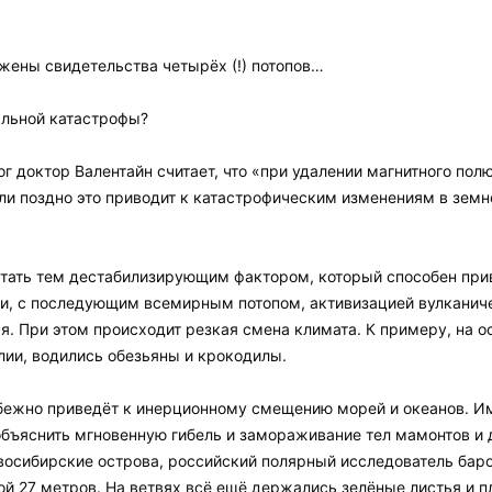
жены свидетельства четырёх (!) потопов…
альной катастрофы?
 доктор Валентайн считает, что «при удалении магнитного полю
ли поздно это приводит к катастрофическим изменениям в земн
 стать тем дестабилизирующим фактором, который способен п
ли, с последующим всемирным потопом, активизацией вулканич
я. При этом происходит резкая смена климата. К примеру, на о
лии, водились обезьяны и крокодилы.
збежно приведёт к инерционному смещению морей и океанов. Им
бъяснить мгновенную гибель и замораживание тел мамонтов и д
осибирские острова, российский полярный исследователь баро
ой 27 метров. На ветвях всё ещё держались зелёные листья и 