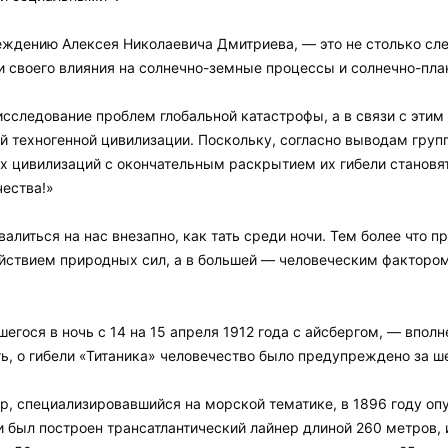
еждению Алексея Николаевича Дмитриева, — это не столько сл
и своего влияния на солнечно-земные процессы и солнечно-плане
сследование проблем глобальной катастрофы, а в связи с этим
 техногенной цивилизации. Поскольку, согласно выводам груп
х цивилизаций с окончательным раскрытием их гибели становя
чества!»
валиться на нас внезапно, как тать среди ночи. Тем более что 
йствием природных сил, а в большей — человеческим фактором
шегося в ночь с 14 на 15 апреля 1912 года с айсбергом, — впо
ть, о гибели «Титаника» человечество было предупреждено за ш
р, специализировавшийся на морской тематике, в 1896 году о
и был построен трансатлантический лайнер длиной 260 метров,