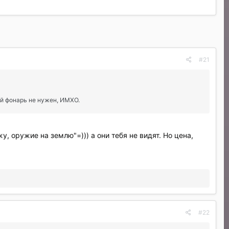
#21
ой фонарь не нужен, ИМХО.
, оружие на землю"=))) а они тебя не видят. Но цена,
#22