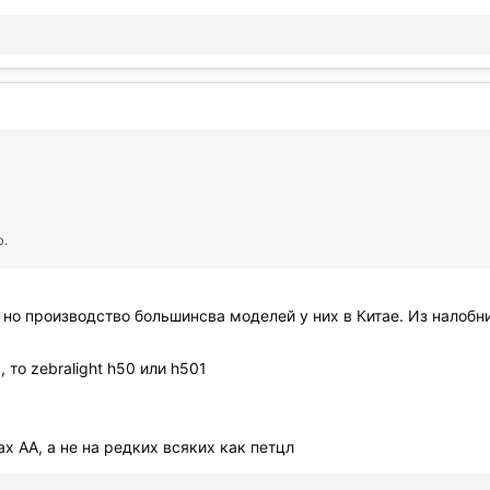
ю.
 но производство большинсва моделей у них в Китае. Из налобн
 то zebralight h50 или h501
ах АА, а не на редких всяких как петцл