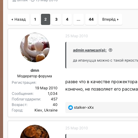
в
а
т
т
о
а
Назад
1
2
3
4
...
44
Вперёд
р
н
т
а
е
ч
25 Мар 2010
м
а
ы
л
а
admin написал(а):
да ипануцца можно с такой яркост
dmn
Модератор форума
разве что в качестве прожектора 
Регистрация
19 Мар 2010
конечно, не позволяет его рассма
Сообщения
1,034
Поблагодарили
457
Возраст
40
П
stalker-xXx
Город
Kiev, Ukraine
о
б
л
25 Мар 2010
а
г