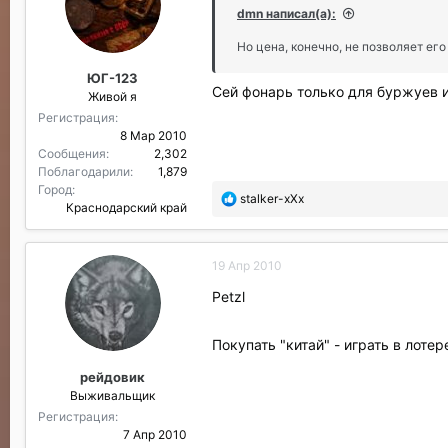
о
dmn написал(а):
д
а
Но цена, конечно, не позволяет его
р
ЮГ-123
и
Сей фонарь только для буржуев 
Живой я
л
и
Регистрация
:
8 Мар 2010
Сообщения
2,302
Поблагодарили
1,879
Город
П
stalker-xXx
Краснодарский край
о
б
л
19 Апр 2010
а
г
Petzl
о
д
а
Покупать "китай" - играть в лотер
р
рейдовик
и
Выживальщик
л
и
Регистрация
:
7 Апр 2010