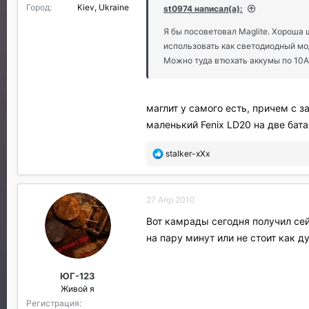
Город
Kiev, Ukraine
st0974 написал(а):
Я бы посоветовал Maglite. Хороша
использовать как светодиодный мод
Можно туда втюхать аккумы по 10А/
маглит у самого есть, причем с
маленький Fenix LD20 на две бата
П
stalker-xXx
о
б
л
27 Апр 2010
а
г
Вот камрады сегодня получил сей
о
на пару минут или не стоит как д
д
а
р
ЮГ-123
и
Живой я
л
и
Регистрация