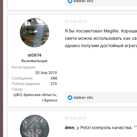
П
stalker-xXx
о
б
л
20 Апр 2010
а
г
Я бы посоветовал Maglite. Хорош
о
света можно использовать как св
д
а
однако получим достойный агрега
р
st0974
и
Выживальщик
л
и
Регистрация
:
20 Апр 2010
Сообщения
486
Поблагодарили
270
Город
ЦФО, Брянская область,
П
stalker-xXx
г.Брянск
о
б
л
20 Апр 2010
а
г
dmn
, у Petzl контроль качества.
о
д