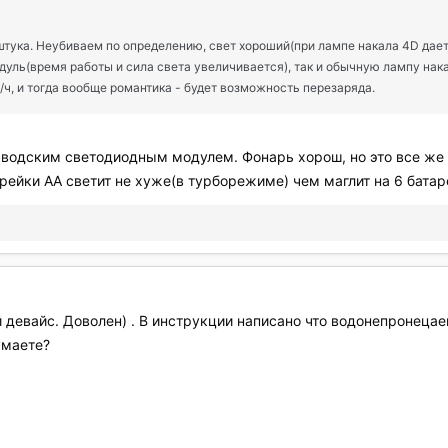
 штука. Неубиваем по определению, свет хороший(при лампе накала 4D дае
уль(время работы и сила света увеличивается), так и обычную лампу нака
ч, и тогда вообще романтика - будет возможность перезаряда.
 заводским светодиодным модулем. Фонарь хорош, но это все ж
рейки АА светит не хуже(в турборежиме) чем маглит на 6 батаре
 девайс. Доволен) . В инструкции написано что водонепронецаем
умаете?