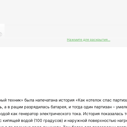
Нажмите для раскрытия...
ый техник» была напечатана история «Как котелок спас партиза
 а в рации разрядилась батарея, и тогда один партизан – умел
водой как генератор электрического тока. История показалась 
и,
 с кипящей водой (100 градусов) и наружной поверхностью наг
.