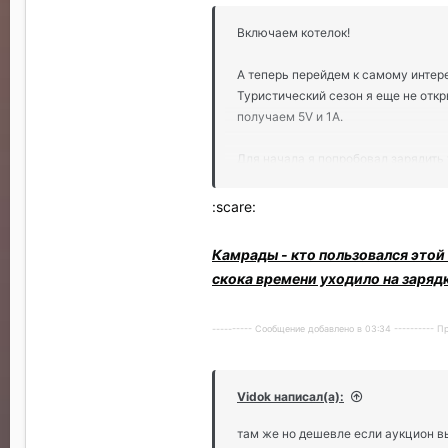
Включаем котелок!
А теперь перейдем к самому интер
Туристический сезон я еще не откр
получаем 5V и 1А.
Для начала я попробовал зарядить 
iPhone 5c за сваренные пельмени 
:scare:
Затем я заряжал iPad Mini. На пр
Камрады - кто пользовался этой
5.2мАч в минуту.
скока времени уходило на заряд
Стоит отметить, что пельмени лучш
Алгоритм работы элемента Пелетье 
---------- Сообщение добавлено в 03:34 ---------- 
доводить её до кипения и менять 
не совсем походная еда.
http://crowdfunding-ru.livejournal.c
Vidok написал(а):
там же но дешевле если аукцион 