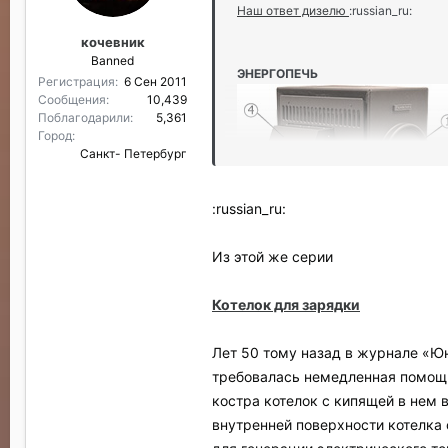
Наш ответ дизелю
:russian_ru:
кочевник
Banned
ЭНЕРГОПЕЧЬ
Регистрация
6 Сен 2011
Сообщения
10,439
Поблагодарили
5,361
Город
Санкт- Петербург
:russian_ru:
Из этой же серии
Котелок для зарядки
Лет 50 тому назад в журнале «Юн
Условия эксплуатации
требовалась немедленная помощь,
костра котелок с кипящей в нем 
На открытом воздухе и в помещени
внутренней поверхности котелка
при температуре от –45°С до +45°С