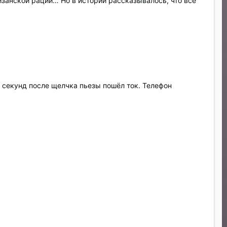
изанской рации… Но в истории рассказывалось, что все
ивотный жир
.
0 секунд после щелчка пьезы пошёл ток. Телефон
ucts/5-generation-process/35-portable-generators
но это больше