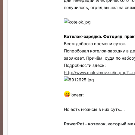
для генерации электрического то
получилось, отряд вышел на связ
Применяемое топливо –
дрова, то
Сроки эксплуатации при соблюден
не менее 10 лет.
Котелок-зарядка. Фоторяд, прак
-----------------------------------
Всем доброго времени суток.
Попробовал котелок-зарядку в де
Вот еще "Портативные термоэлект
заряжает. Причём, судя по набор
для походов и рыбалок ибо спустя 
Подробности здесь:
http://www.maksimov.su/in.php?...
ioneer:
Но есть нюансы в них суть....
PowerPot – котелок, который м