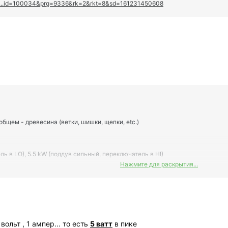
Woo...id=100034&prg=9336&rk=2&rkt=8&sd=161231450608
общем - древесина (ветки, шишки, щепки, etc.)
ь в LO), 5.5 kW (поддув сильный, переключатель в HI)
Нажмите для раскрытия...
муме горения:
 до
4W 5V
ройств.
ольт , 1 ампер... то есть
5 ватт
в пике