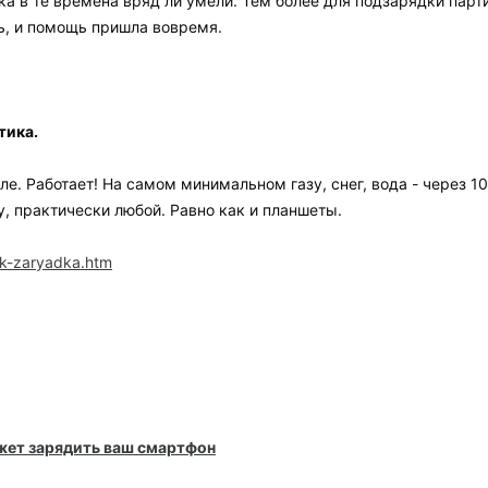
ка в те времена вряд ли умели. Тем более для подзарядки парт
ь, и помощь пришла вовремя.
рфобрикеты, пеллеты, валежник, сухостой, плавник, кустарник, мох, ж
ии инструкции
тика.
----------------
ле. Работает! На самом минимальном газу, снег, вода - через 1
рические генераторы" работающие на бутане
http://www.termiona.ru/ru/prod
у, практически любой. Равно как и планшеты.
10 лет будут перебои с бутаном
)) а дрова, торф и жир вечны!:rtfm:
ok-zaryadka.htm
ожет зарядить ваш смартфон