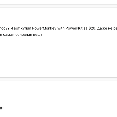
лось? Я вот купил PowerMonkey with PowerNut за $20, даже не р
ня самая основная вещь.
!!