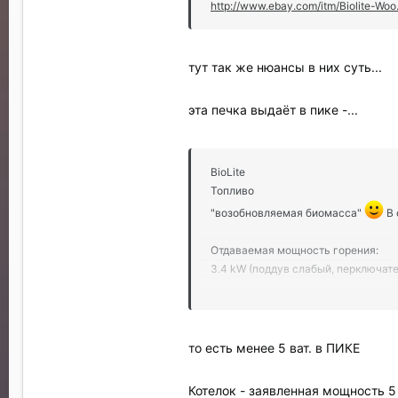
http://www.ebay.com/itm/Biolite-
тут так же нюансы в них суть...
эта печка выдаёт в пике -...
BioLite
Топливо
"возобновляемая биомасса"
В 
Отдаваемая мощность горения:
3.4 kW (поддув слабый, перключател
USB выходная мощность при макси
2W 5V
рабочий максимум, пиковое
то есть менее 5 ват. в ПИКЕ
Совместимые устройства
Большинство USB-заряжаемых уст
Котелок - заявленная мощность 5 в