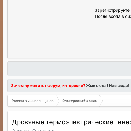
Зарегистрируйте 
После входа в си
Зачем нужен этот форум, интересно?
Жми сюда!
Или сюда!
Раздел выживальщиков
Электроснабжение
Дровяные термоэлектрические гене
А
Д
Travolta
3 Дек 2010