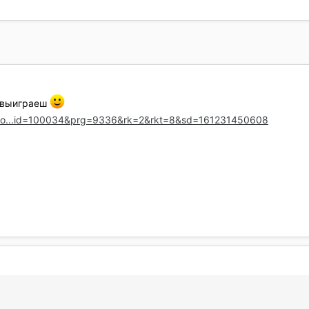
н выиграеш
-Woo...id=100034&prg=9336&rk=2&rkt=8&sd=161231450608