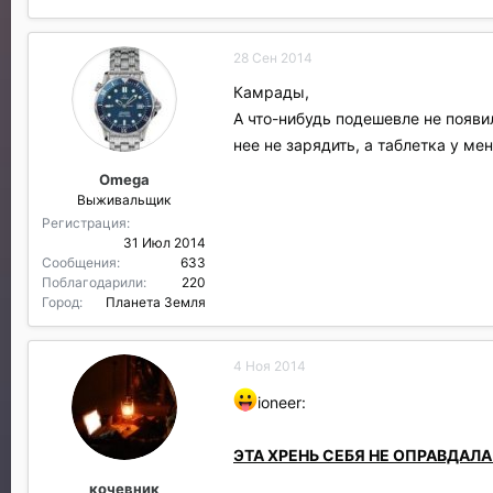
28 Сен 2014
Камрады,
А что-нибудь подешевле не появи
нее не зарядить, а таблетка у ме
Omega
Выживальщик
Регистрация
31 Июл 2014
Сообщения
633
Поблагодарили
220
Город
Планета Земля
4 Ноя 2014
ioneer:
ЭТА ХРЕНЬ СЕБЯ НЕ ОПРАВДАЛА!
кочевник