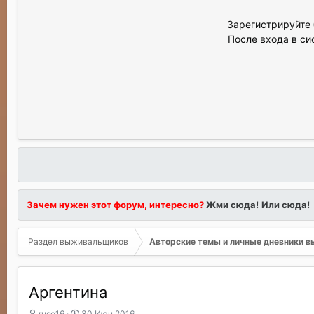
Зарегистрируйте 
После входа в си
Зачем нужен этот форум, интересно?
Жми сюда!
Или сюда!
Раздел выживальщиков
Авторские темы и личные дневники 
Аргентина
А
Д
ruso16
30 Июн 2016