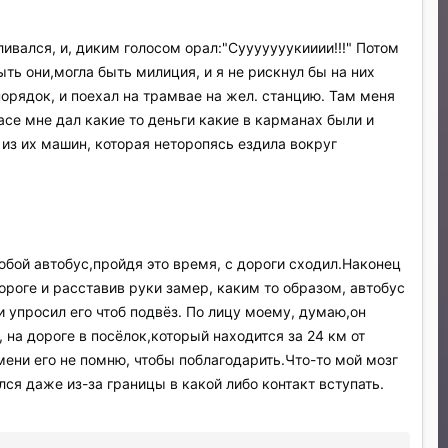
ивался, и, диким голосом орал:"Сууууууукииии!!!" Потом
ть они,могла быть милиция, и я не рискнул бы на них
порядок, и поехал на трамвае на жел. станцию. Там меня
жасе мне дал какие то деньги какие в карманах были и
 из их машин, которая неторопясь ездила вокруг
юбой автобус,пройдя это время, с дороги сходил.Наконец
роге и расставив руки замер, каким то образом, автобус
и упросил его чтоб подвёз. По лицу моему, думаю,он
, на дороге в посёлок,который находится за 24 км от
ени его не помню, чтобы поблагодарить.Что-то мой мозг
лся даже из-за границы в какой либо контакт вступать.