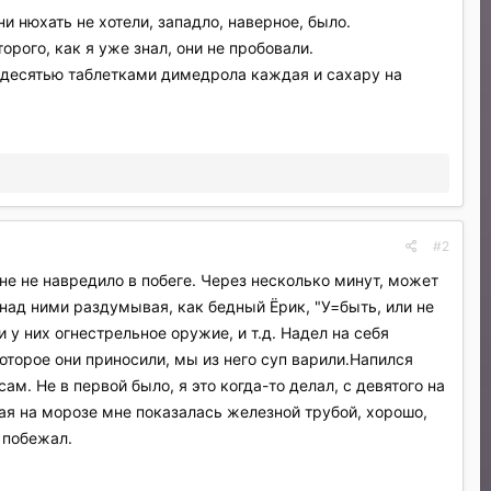
и нюхать не хотели, западло, наверное, было.
рого, как я уже знал, они не пробовали.
и десятью таблетками димедрола каждая и сахару на
#2
не не навредило в побеге. Через несколько минут, может
ал над ними раздумывая, как бедный Ёрик, "У=быть, или не
и у них огнестрельное оружие, и т.д. Надел на себя
оторое они приносили, мы из него суп варили.Напился
ам. Не в первой было, я это когда-то делал, с девятого на
ая на морозе мне показалась железной трубой, хорошо,
 побежал.