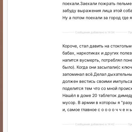
поехали.Заехали пожрать пельмен
забуду выражения лица этой собак
Ну а потом поехали за город где 
---------- Сообщение добавлено в 14:34 ---------- 
Короче, стал давить на стокголь
бабах, наркотиках и других поле
напится вусмерть, потреблял поне
было). Когда они засыпали(с клю
запоминал всё.Делал дыхательные 
должен вестись своими импульсам
поделится тем что со мной проис
Нашёл в доме 20 таблеток димедр
мусор. В армии в котороы я "раз
и, самое главное с о о о о ч ч е 
---------- Сообщение добавлено в 14:42 ---------- 