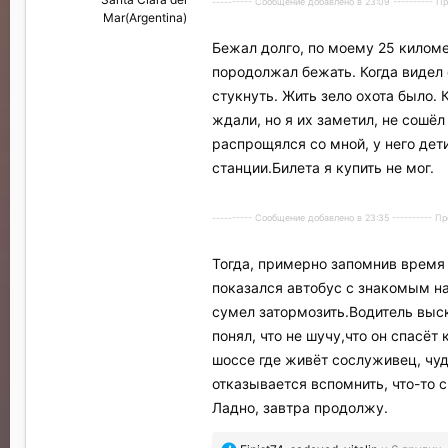
---------- Сообщение добавлено в 23:09 ---------- 
Mar(Argentina)
Бежал долго, по моему 25 киломе
породолжал бежать. Когда видел с
стукнуть. Жить зело охота было. 
ждали, но я их заметил, не сошёл
распрощялся со мной, у него дети
станции.Билета я купить не мог.
---------- Сообщение добавлено в 23:35 ---------- 
Тогда, примерно запомнив время 
показался автобус с знакомым на
сумел затормозить.Водитель выск
понял, что не шучу,что он спасёт
шоссе где живёт сослуживец, чуд
отказывается вспомнить, что-то с
Ладно, завтра продолжу.