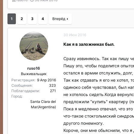
в
а
т
т
о
а
1
2
3
4
Вперёд
р
н
т
а
е
ч
30 Июн 2016
м
а
ы
л
Как я в заложниках был.
а
Сразу извиняюсь. Так как пишу че
Пишу это, чтобы поделится опыто
ruso16
остался в армии отслужить, долг, 
Выживальщик
Так как отдавать я его не хотел
Регистрация
9 Апр 2016
Сообщения
323
одиноко себя чувствовал, был нап
Поблагодарили
271
не хотелось сидеть.Когда вернул
Город
предложили "купить" квартиру (
Santa Clara del
Mar(Argentina)
Пока я медленно отвечал, что это
что-такое стокгольмский синдром,
другого понемногу.
Короче, они мне обьяснили, что я