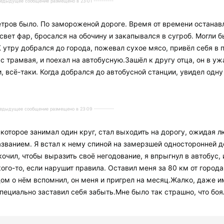
Предыдущее сообщение размещено в 23:01 ----------
тров было. По замороженой дороге. Время от времени останавл
вет фар, бросался на обочину и закапывался в сугроб. Могли бы
К утру добрался до города, пожевал сухое мясо, привёл себя в 
 с трамвая, и поехал на автобусную.Зашёл к другу отца, он в у
, всё-таки. Когда добрался до автобусной станции, увидел одну
Предыдущее сообщение размещено в 23:09 ----------
которое занимал один круг, стал выходить на дорогу, ожидая л
званием. Я встал к нему спиной на замерзшей односторонней до
очил, чтобы выразить своё негодование, я впрыгнул в автобус, 
 кого-то, если нарушит правила. Оставил меня за 80 км от города
ом о нём вспомнил, он меня и пригрел на месяц.Жалко, даже им
пециально заставил себя забыть.Мне было так страшно, что боя