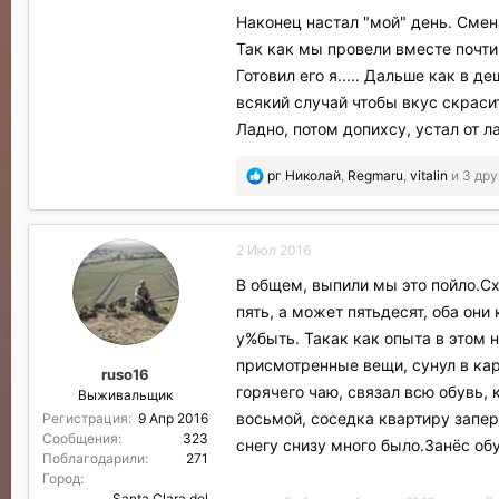
Наконец настал "мой" день. Смена
Так как мы провели вместе почти 
Готовил его я..... Дальше как в
всякий случай чтобы вкус скраси
Ладно, потом допихсу, устал от л
П
рг Николай
,
Regmaru
,
vitalin
и 3 дру
о
б
л
2 Июл 2016
а
г
В общем, выпили мы это пойло.Сх
о
пять, а может пятьдесят, оба они 
д
а
у%быть. Такак как опыта в этом н
р
присмотренные вещи, сунул в кар
ruso16
и
горячего чаю, связал всю обувь, 
Выживальщик
л
и
восьмой, соседка квартиру запер
Регистрация
9 Апр 2016
:
Сообщения
323
снегу снизу много было.Занёс об
Поблагодарили
271
Город
Santa Clara del