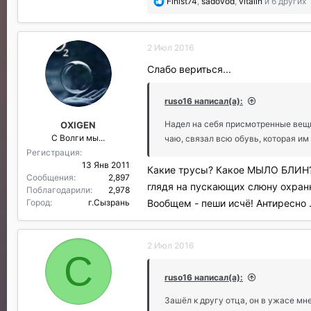
П
Finist74
,
sadovod
,
vitalin
и 6 других
о
б
л
2 Июл 2016
а
г
Слабо вериться...
о
д
а
ruso16 написал(а):
р
Надел на себя присмотренные вещи,
OXIGEN
и
С Волги мы...
л
чаю, связал всю обувь, которая им
и
Регистрация
:
13 Янв 2011
Какие трусы? Какое МЫЛО БЛИН???
Сообщения
2,897
глядя на пускающих слюну охран
Поблагодарили
2,978
Город
г.Сызрань
Вообщем - пеши исчё! Антиресно ..
2 Июл 2016
С
ruso16 написал(а):
Зашёл к другу отца, он в ужасе мн