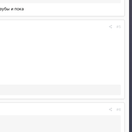
 зубы и пока
#5
#6