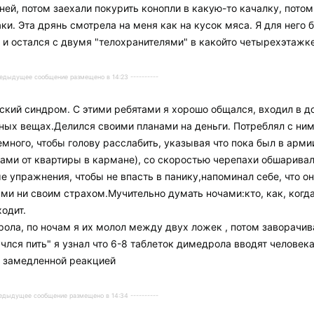
ей, потом заехали покурить конопли в какую-то качалку, потом 
и. Эта дрянь смотрела на меня как на кусок мяса. Я для него 
я и остался с двумя "телохранителями" в какойто четырехэтажке
Предыдущее сообщение размещено в 14:23 ----------
мский синдром. С этими ребятами я хорошо общался, входил в до
зных вещах.Делился своими планами на деньги. Потреблял с ни
много, чтобы голову расслабить, указывая что пока был в армии
чами от квартиры в кармане), со скоростью черепахи обшаривал 
упражнения, чтобы не впасть в панику,напоминал себе, что они
и ни своим страхом.Мучительно думать ночами:кто, как, когда 
ходит.
ола, по ночам я их молол между двух ложек , потом заворачив
учлся пить" я узнал что 6-8 таблеток димедрола вводят челове
н ь замедленной реакцией
Предыдущее сообщение размещено в 14:34 ----------