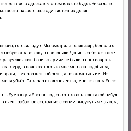
потрепатся с адвокатом о том как это будет.Никогда не
был всего-навсего ещё один источник денег.
.
верие, готовил еду я.Мы смотрели телевизор, болтали о
ми любую отраво какую приносили.Давил в себе желание
 разучился пить( они ва армии не были, легко соврать
квартиру, в поисках того что мне могло понадобится,
 враги, я их должен победить, а не отомстить им. Не
меня убьёт. Страдал от одиночества, мне не с кем было
ал в бумажку и бросал под свою кровать как какой нибудь
ка в очень забавное состояние с синим высунутым языком,