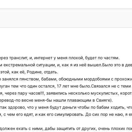
рез транслит, и, интернет у меня плохой, будет по частям.
м екстремальной ситуации, и, как я из неё вышел.Было это в де
этой, как её, Родине, отдать.
, то занялся пянством, бабами, обоюдными мордобоями с прохожи
уган тем что один остался, 17 лет мне было.Связался не с теми 
ся, через пару часов!!!, заявились несколько мускулистых, кор
перевод-по весне меня-бы нашли плавающим в Свияге).
 так здорово, что у меня будут деньги чтобы по бабам ходить, ч
 с чем его едят, и как его симулировать. До сих пор не наю, я е
 должен ехать с ними, дабы защитить от других, очень плохих по