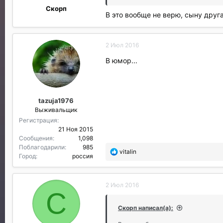
Скорп
В это вообще не верю, сыну друга
2 Июл 2016
В юмор...
tazuja1976
Выживальщик
Регистрация
21 Ноя 2015
Сообщения
1,098
Поблагодарили
985
П
vitalin
Город
россия
о
б
л
2 Июл 2016
а
С
г
о
Скорп написал(а):
д
а