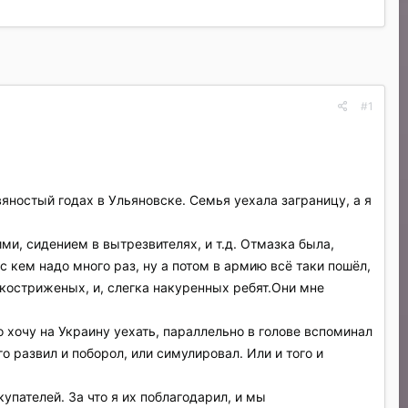
#1
вяностый годах в Ульяновске. Семья уехала заграницу, а я
ми, сидением в вытрезвителях, и т.д. Отмазка была,
с кем надо много раз, ну а потом в армию всё таки пошёл,
откостриженых, и, слегка накуренных ребят.Они мне
то хочу на Украину уехать, параллельно в голове вспоминал
го развил и поборол, или симулировал. Или и того и
купателей. За что я их поблагодарил, и мы