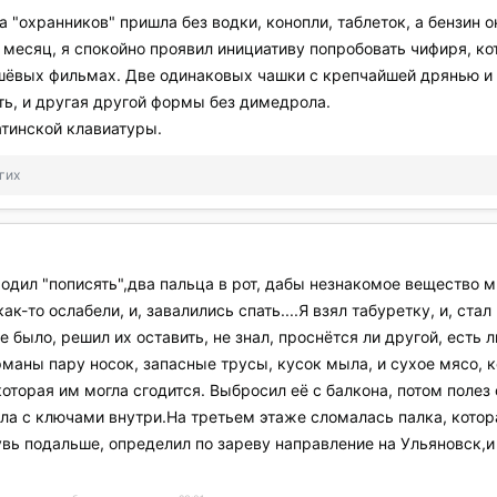
 "охранников" пришла без водки, конопли, таблеток, а бензин он
месяц, я спокойно проявил инициативу попробовать чифиря, кото
 дешёвых фильмах. Две одинаковых чашки с крепчайшей дрянью 
ть, и другая другой формы без димедрола.
атинской клавиатуры.
гих
одил "пописять",два пальца в рот, дабы незнакомое вещество м
как-то ослабели, и, завалились спать....Я взял табуретку, и, ст
е было, решил их оставить, не знал, проснётся ли другой, есть л
маны пару носок, запасные трусы, кусок мыла, и сухое мясо, к
которая им могла сгодится. Выбросил её с балкона, потом полез с
ла с ключами внутри.На третьем этаже сломалась палка, котор
увь подальше, определил по зареву направление на Ульяновск,и