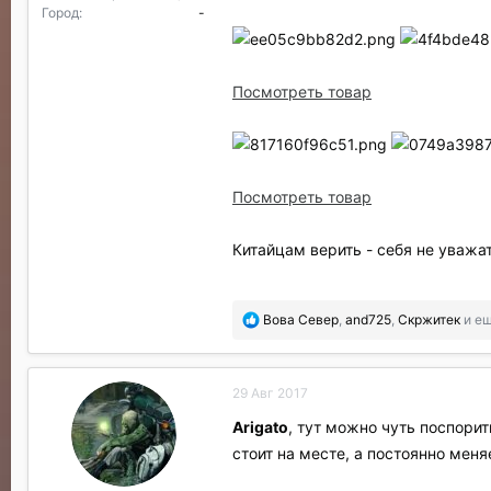
Город
-
Посмотреть товар
Посмотреть товар
Китайцам верить - себя не уважать
П
Вова Север
,
and725
,
Скржитек
и ещ
о
б
л
29 Авг 2017
а
г
Arigato
, тут можно чуть поспорит
о
стоит на месте, а постоянно меня
д
а