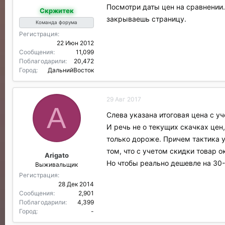
р
Посмотри даты цен на сравнении.
Скржитек
и
закрываешь страницу.
л
Команда форума
и
Регистрация
:
22 Июн 2012
Сообщения
11,099
Поблагодарили
20,472
Город
ДальнийВосток
29 Авг 2017
A
Слева указана итоговая цена с у
И речь не о текущих скачках цен
только дороже. Причем тактика у
том, что с учетом скидки товар 
Arigato
Но чтобы реально дешевле на 30-5
Выживальщик
Регистрация
28 Дек 2014
Сообщения
2,901
Поблагодарили
4,399
Город
-