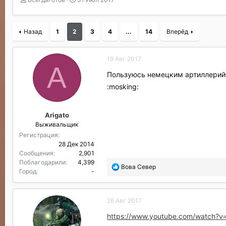
в
а
т
т
о
а
Назад
1
2
3
4
...
14
Вперёд
р
н
т
а
е
ч
19 Авг 2017
м
а
A
ы
л
Пользуюсь немецким артиллерийс
а
:mosking:
Arigato
Выживальщик
Регистрация
28 Дек 2014
Сообщения
2,901
Поблагодарили
4,399
П
Вова Север
Город
-
о
б
л
26 Авг 2017
а
г
https://www.youtube.com/watch?v=
о