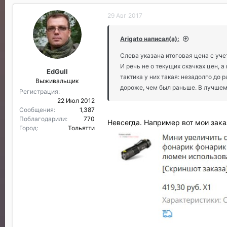
29 Авг 2017
Arigato написал(а):
Слева указана итоговая цена с уче
И речь не о текущих скачках цен, 
EdGull
тактика у них такая: незадолго до
Выживальщик
дороже, чем был раньше. В лучшем 
Регистрация
22 Июл 2012
Сообщения
1,387
Поблагодарили
770
Невсегда. Например вот мои зака
Город
Тольятти