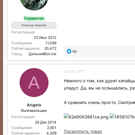
д
а
р
Скржитек
и
л
Команда форума
и
Регистрация
:
22 Июн 2012
Сообщения
11,099
Поблагодарили
20,472
П
sly
Город
ДальнийВосток
о
б
л
28 Авг 2017
а
A
г
Немного о том, как дурят китайц
о
упадут. Да, вы не ослышались, р
д
а
р
А сравнить очень просто. Смотри
Arigato
и
Выживальщик
л
и
Регистрация
:
28 Дек 2014
Сообщения
2,901
Посмотреть товар
Поблагодарили
4,399