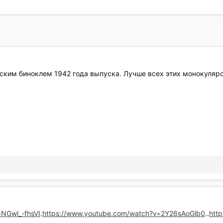
ким биноклем 1942 года выпуска. Лучше всех этих монокуляров
NGwl_-fhsVI
.
https://www.youtube.com/watch?v=2Y26sAoGlb0
..
htt