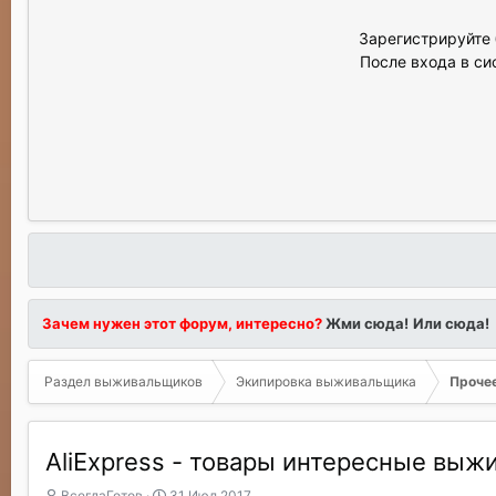
Зарегистрируйте 
После входа в си
Зачем нужен этот форум, интересно?
Жми сюда!
Или сюда!
Раздел выживальщиков
Экипировка выживальщика
Проче
AliExpress - товары интересные вы
А
Д
ВсегдаГотов
31 Июл 2017