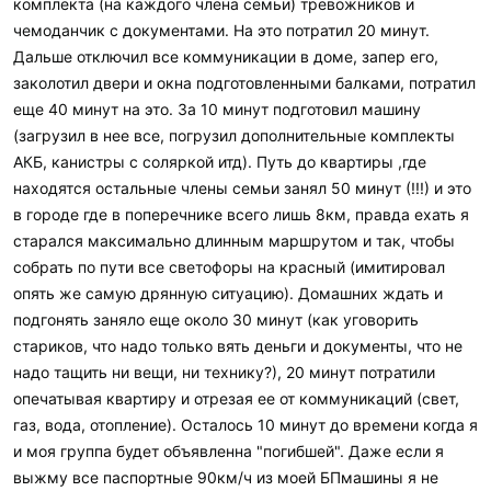
комплекта (на каждого члена семьи) тревожников и
чемоданчик с документами. На это потратил 20 минут.
Дальше отключил все коммуникации в доме, запер его,
заколотил двери и окна подготовленными балками, потратил
еще 40 минут на это. За 10 минут подготовил машину
(загрузил в нее все, погрузил дополнительные комплекты
АКБ, канистры с соляркой итд). Путь до квартиры ,где
находятся остальные члены семьи занял 50 минут (!!!) и это
в городе где в поперечнике всего лишь 8км, правда ехать я
старался максимально длинным маршрутом и так, чтобы
собрать по пути все светофоры на красный (имитировал
опять же самую дрянную ситуацию). Домашних ждать и
подгонять заняло еще около 30 минут (как уговорить
стариков, что надо только вять деньги и документы, что не
надо тащить ни вещи, ни технику?), 20 минут потратили
опечатывая квартиру и отрезая ее от коммуникаций (свет,
газ, вода, отопление). Осталось 10 минут до времени когда я
и моя группа будет объявленна "погибшей". Даже если я
выжму все паспортные 90км/ч из моей БПмашины я не