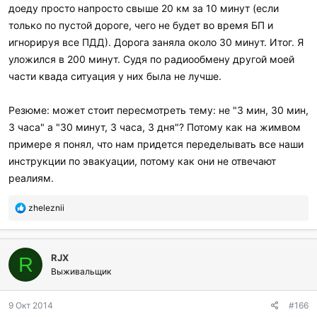
доеду просто напросто свыше 20 км за 10 минут (если
только по пустой дороге, чего не будет во время БП и
игнорируя все ПДД). Дорога заняла около 30 минут. Итог. Я
уложился в 200 минут. Судя по радиообмену другой моей
части квада ситуация у них была не лучше.
Резюме: может стоит пересмотреть тему: не "3 мин, 30 мин,
3 часа" а "30 минут, 3 часа, 3 дня"? Потому как на жимвом
примере я понял, что нам придется переделывать все наши
инструкции по эвакуации, потому как они не отвечают
реалиям.
П
zheleznii
о
б
л
RJX
а
R
г
Выживальщик
о
д
9 Окт 2014
#166
а