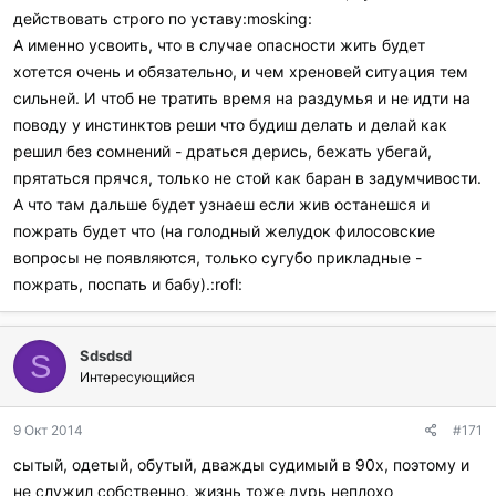
действовать строго по уставу:mosking:
А именно усвоить, что в случае опасности жить будет
хотется очень и обязательно, и чем хреновей ситуация тем
сильней. И чтоб не тратить время на раздумья и не идти на
поводу у инстинктов реши что будиш делать и делай как
решил без сомнений - драться дерись, бежать убегай,
прятаться прячся, только не стой как баран в задумчивости.
А что там дальше будет узнаеш если жив останешся и
пожрать будет что (на голодный желудок филосовские
вопросы не появляются, только сугубо прикладные -
пожрать, поспать и бабу).:rofl:
Sdsdsd
S
Интересующийся
9 Окт 2014
#171
сытый, одетый, обутый, дважды судимый в 90х, поэтому и
не служил собственно, жизнь тоже дурь неплохо