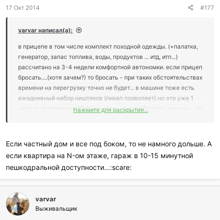
17 Окт 2014
#177
varvar написал(а):
в прицепе в том числе комплект походной одежды. (+палатка,
генератор, запас топлива, воды, продуктов ... итд, итп...)
рассчитано на 3-4 недели комфортной автономки. если прицеп
бросать....(хотя зачем?) то бросать - при таких обстоятельствах
времени на перегрузку точно не будет... в машине тоже есть
ежедневный набор ништяков (пикап позволяет) но это уже 1
неделя автономки и 2000 км хода... а если бросать машину - то
Нажмите для раскрытия...
хватать рюкзак рюкзак и в лес.... соответственно остается
только схватить рюкзак, ружо, "барсетку" и в одних трусах
прыгать и ехать... (конечно если у кого семья с кучей детей и
Если частный дом и все под боком, то не намного дольше. А
бабушек это дольше, но ненамного) вполне можно в 3-4
если квартира на N-ом этаже, гараж в 10-15 минутной
минуты уложиться:russian_ru:
пешкодральной доступности...:scare:
varvar
Выживальщик