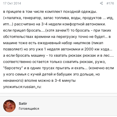
17 Окт 2014
#176
в прицепе в том числе комплект походной одежды.
(+палатка, генератор, запас топлива, воды, продуктов ... итд,
итп...) рассчитано на 3-4 недели комфортной автономки.
если прицеп бросать....(хотя зачем?) то бросать - при таких
обстоятельствах времени на перегрузку точно не будет... в
машине тоже есть ежедневный набор ништяков (пикап
позволяет) но это уже 1 неделя автономки и 2000 км хода...
а если бросать машину - то хватать рюкзак рюкзак и в лес....
соответственно остается только схватить рюкзак, ружо,
"барсетку" и в одних трусах прыгать и ехать... (конечно если
у кого семья с кучей детей и бабушек это дольше, но
ненамного) вполне можно в 3-4 минуты
уложиться:russian_ru:
Satir
Готовящийся