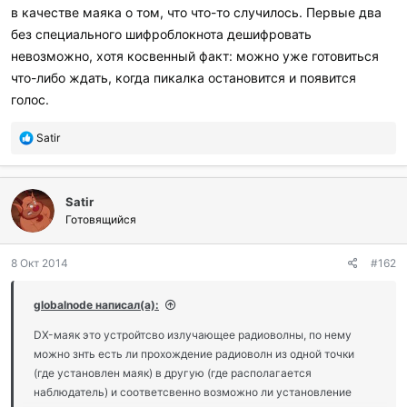
в качестве маяка о том, что что-то случилось. Первые два
без специального шифроблокнота дешифровать
невозможно, хотя косвенный факт: можно уже готовиться
что-либо ждать, когда пикалка остановится и появится
голос.
П
Satir
о
б
л
Satir
а
г
Готовящийся
о
д
8 Окт 2014
#162
а
р
и
globalnode написал(а):
л
и
DX-маяк это устройтсво излучающее радиоволны, по нему
:
можно знть есть ли прохождение радиоволн из одной точки
(где установлен маяк) в другую (где располагается
наблюдатель) и соответсвенно возможно ли установление