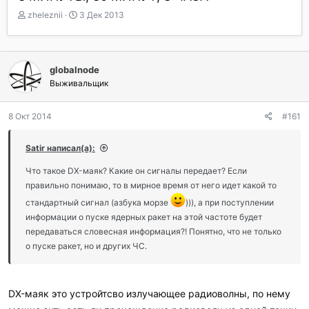
А
Д
zheleznii
3 Дек 2013
в
а
т
т
о
а
р
н
globalnode
т
а
Выживальщик
е
ч
м
а
ы
л
8 Окт 2014
#161
а
Satir написал(а):
Что такое DX-маяк? Какие он сигналы передает? Если
правильно понимаю, то в мирное время от него идет какой то
стандартный сигнал (азбука морзе
))), а при поступлении
информации о пуске ядерных ракет на этой частоте будет
передаваться словесная информация?! Понятно, что не только
о пуске ракет, но и других ЧС.
DX-маяк это устройтсво излучающее радиоволны, по нему