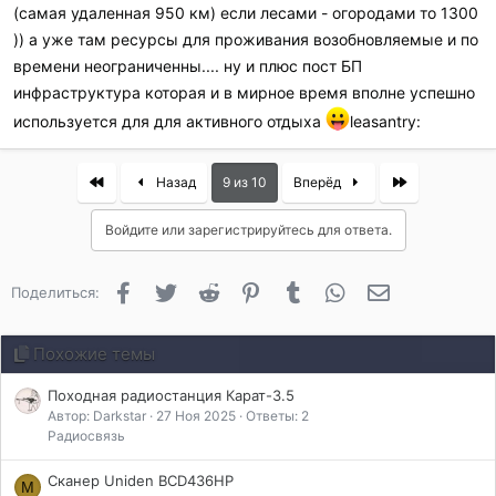
(самая удаленная 950 км) если лесами - огородами то 1300
)) а уже там ресурсы для проживания возобновляемые и по
времени неограниченны.... ну и плюс пост БП
инфраструктура которая и в мирное время вполне успешно
используется для для активного отдыха
leasantry:
First
Last
Назад
9 из 10
Вперёд
Войдите или зарегистрируйтесь для ответа.
Facebook
Twitter
Reddit
Pinterest
Tumblr
WhatsApp
Электронная 
Поделиться:
Похожие темы
Походная радиостанция Карат-3.5
Автор: Darkstar
27 Ноя 2025
Ответы: 2
Радиосвязь
Сканер Uniden BCD436HP
M