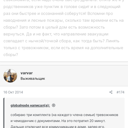
родственников уже пунктик в голове сидит и в следующий
раз они быстрее и осознанней соберутся! Вспомни про
наводнения и лесные пожары, сколько там времени есть на
сборы? Зато потом в целый дом есть возможность
вернуться. Да и не факт, что направление эвакуации
совпадает с нычкой/точкой сбора, как тогда быть? Линять
только с тревожником, если есть время на дополнительные
сборы?
varvar
Выживальщик
16 Окт 2014
#174
globalnode написал(а):
собираю три комплекта (на каждого члена семьи) тревожников
и чемоданчик с документами. На это потратил 20 минут.
Дальше отключил все коммуникации в доме, запер его,