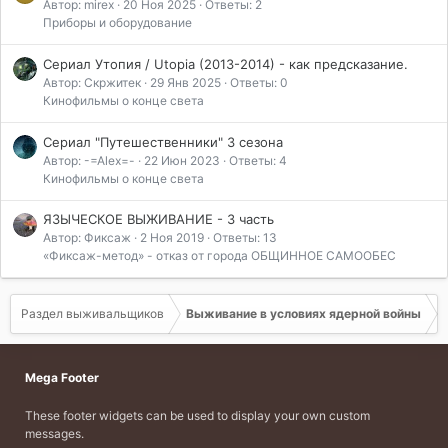
Автор: mirex
20 Ноя 2025
Ответы: 2
Приборы и оборудование
Сериал Утопия / Utopia (2013-2014) - как предсказание.
Автор: Скржитек
29 Янв 2025
Ответы: 0
Кинофильмы о конце света
Сериал "Путешественники" 3 сезона
Автор: -=Аlex=-
22 Июн 2023
Ответы: 4
Кинофильмы о конце света
ЯЗЫЧЕСКОЕ ВЫЖИВАНИЕ - 3 часть
Автор: Фиксаж
2 Ноя 2019
Ответы: 13
«Фиксаж-метод» - отказ от города ОБЩИННОЕ САМООБЕС
Раздел выживальщиков
Выживание в условиях ядерной войны
Mega Footer
These footer widgets can be used to display your own custom
messages.