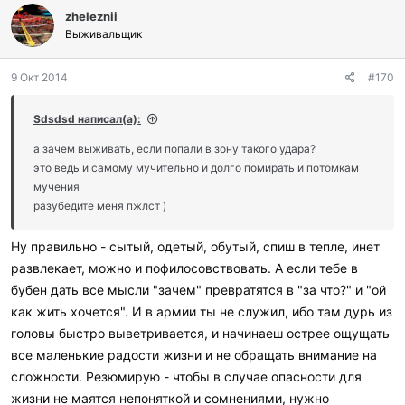
zheleznii
Выживальщик
9 Окт 2014
#170
Sdsdsd написал(а):
а зачем выживать, если попали в зону такого удара?
это ведь и самому мучительно и долго помирать и потомкам
мучения
разубедите меня пжлст )
Ну правильно - сытый, одетый, обутый, спиш в тепле, инет
развлекает, можно и пофилосовствовать. А если тебе в
бубен дать все мысли "зачем" превратятся в "за что?" и "ой
как жить хочется". И в армии ты не служил, ибо там дурь из
головы быстро выветривается, и начинаеш острее ощущать
все маленькие радости жизни и не обращать внимание на
сложности. Резюмирую - чтобы в случае опасности для
жизни не маятся непоняткой и сомнениями, нужно