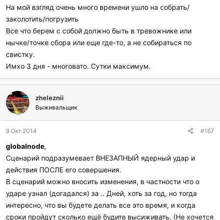
р
На мой взгляд очень много времени ушло на собрать/
и
заколотить/погрузить
л
и
Все что берем с собой должно быть в тревожнике или
:
нычке/точке сбора или еще где-то, а не собираться по
свистку.
Имхо 3 дня - многовато. Сутки максимум.
zheleznii
Выживальщик
9 Окт 2014
#167
globalnode
,
Сценарий подразумевает ВНЕЗАПНЫЙ ядерный удар и
действия ПОСЛЕ его совершения.
В сценарий можно вносить изменения, в частности что о
ударе узнал (догадался) за .. Дней, хоть за год, но тогда
интересно, что вы будете делать все это время, и когда
сроки пройдут сколько ещё будите высиживать. (Не хочется