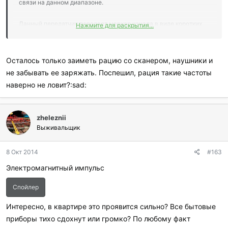
связи на данном диапазоне.
Данный передатчик передает маркер канала в виде коротких
Нажмите для раскрытия...
повторяющихся звуковых сигналов с частотой около 50 в
минуту круглосуточно. При передаче голосовых сообщений
маркер отключается. Передатчик принадлежит так называемой
Осталось только заиметь рацию со сканером, наушники и
800 радиосети оповещения (ЦБУ) ЮВО, вещание которой
не забывать ее заряжать. Поспешил, рация такие частоты
осуществляется с узла связи «Акация» (бывший 72-й узел
наверно не ловит?:sad:
связи штаба СКВО», «Позднее ЮВО») недалеко от Ростова на
Дону.
zheleznii
Формат и виды сигналов:
Выживальщик
Спойлер
8 Окт 2014
#163
Вот два последних режима его работы можно использовать в
Электромагнитный импульс
качестве маяка о том, что что-то случилось. Первые два без
Спойлер
специального шифроблокнота дешифровать невозможно, хотя
косвенный факт: можно уже готовиться что-либо ждать, когда
Интересно, в квартире это проявится сильно? Все бытовые
пикалка остановится и появится голос.
приборы тихо сдохнут или громко? По любому факт