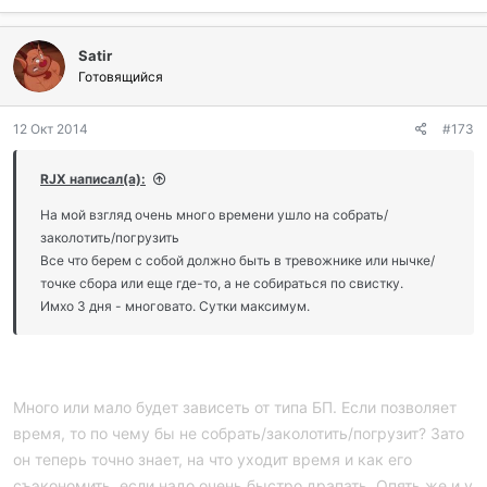
Satir
Готовящийся
12 Окт 2014
#173
RJX написал(а):
На мой взгляд очень много времени ушло на собрать/
заколотить/погрузить
Все что берем с собой должно быть в тревожнике или нычке/
точке сбора или еще где-то, а не собираться по свистку.
Имхо 3 дня - многовато. Сутки максимум.
Много или мало будет зависеть от типа БП. Если позволяет
время, то по чему бы не собрать/заколотить/погрузит? Зато
он теперь точно знает, на что уходит время и как его
съэкономить, если надо очень быстро драпать. Опять же и у