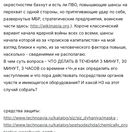
окрестностям бахнут и есть ли ПВО, повышающие шансы на
перехват с одной стороны, но притягивающие удар по себе,
развернутые МБР, стратегические предприятия, воинские
части здесь:
http://wikimapia.org
.). Короче классический
вариант начала ядерной войны всех со всеми, шансы
начала которой из за «происков капиталистов» на мой
взгляд близки к нулю, из за человеческого фактора повыше,
насколько - сведениями не располагаю.
В чем суть вопроса - ЧТО ДЕЛАТЬ В ТЕЧЕНИИ 3 МИНУТ, 30
МИНУТ, 3 ЧАСОВ со времени «Ч»,и как определить его
наступление и что пора действовать посредством органов
чувств и имеющегося оборудования? И какой НЗ на этот
случай собрать?
средства защиты:
http://www.technoavia.ru/katalog/siz/siz_dyhaniya/maska
;
http://www.technoavia.ru/katalog/spetsodezhda/chemically_pro
tective_wear/tyvek_comb
;