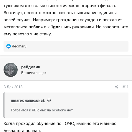
тушняком это только гипотетическая отсрочка финала.
Выживут, если это можно назвать выживание единицы
волей случая. Например: гражданин осужден и поехал из
мегаполиса поближе к
1gor
шить рукавички. Но говорить что
ему повезло я не стану.
П
Regmaru
о
б
л
рейдовик
а
г
Выживальщик
о
д
3 Дек 2013
#11
а
р
и
umarex написал(а):
л
и
Готовится к ЯВ смысла особого нет.
:
Когда проходил обучение по ГОЧС, именно это и вынес.
Безнадёга полная.