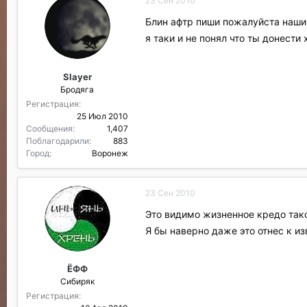
23 Сен 2010
Блин афтр пиши пожалуйста наш
я таки и не понял что ты донести 
Slayer
Бродяга
Регистрация
25 Июл 2010
Сообщения
1,407
Поблагодарили
883
Город
Воронеж
23 Сен 2010
Это видимо жизненное кредо такое
Я бы наверно даже это отнес к и
ЁФФ
Сибиряк
Регистрация