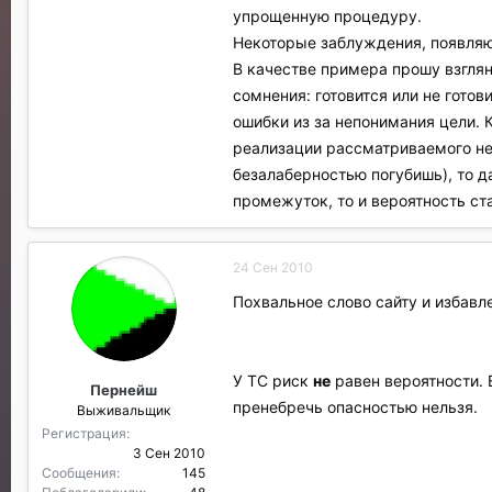
упрощенную процедуру.
Некоторые заблуждения, появляю
В качестве примера прошу взгля
сомнения: готовится или не готов
ошибки из за непонимания цели. К
реализации рассматриваемого не
безалаберностью погубишь), то д
промежуток, то и вероятность ста
24 Сен 2010
Похвальное слово сайту и избавл
У ТС риск
не
равен вероятности. 
Пернейш
пренебречь опасностью нельзя.
Выживальщик
Регистрация
3 Сен 2010
Сообщения
145