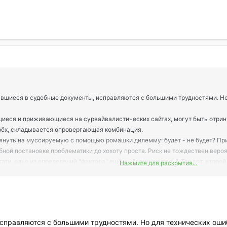
вшиеся в судебные документы, исправляются с большими трудностями. Но
еся и приживающиеся на сурвайвалистических сайтах, могут быть отрину
трёх, складывается опровергающая комбинация.
януть на муссируемую с помощью ромашки дилемму: будет - не будет? Прич
бной постановке проблематики до хохоту проста. Риск не тождествен вероят
тати, одно из определений "фактора" ещё и - "сомножитель". Так вот, втор
Нажмите для раскрытия...
ытия. И. Коли ущерб ожидается полный-абсолютный (сам сдохнешь - ладно
ости величина риска устремляется в бесконечность. А если взять ещё ухо
ой от нуля.
ельные глупости, укрывающиеся от автора и дезавуируемые несколькими ф
справляются с большими трудностями. Но для технических оши