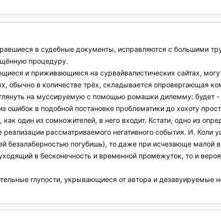
авшиеся в судебные документы, исправляются с большими тру
ощённую процедуру.
щиеся и приживающиеся на сурвайвалистических сайтах, могу
ых, обычно в количестве трёх, складывается опровергающая ко
глянуть на муссируемую с помощью ромашки дилемму: будет - н
 из ошибок в подобной постановке проблематики до хохоту прост
как один из сомножителей, в него входит. Кстати, одно из опре
ае реализации рассматриваемого негативного события. И. Коли
ей безалаберностью погубишь), то даже при исчезающе малой в
 уходящий в бесконечность и временной промежуток, то и вероят
ительные глупости, укрывающиеся от автора и дезавуируемые 