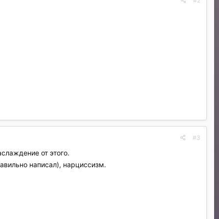
#2
#3
аслаждение от этого.
равильно написал), нарциссизм.