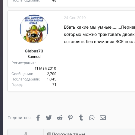
Поблагодарили
48
24 Сен 2010
Ебать какие мы умные........Перн
которых можно трактовать двояк
оставлять без внимания ВСЕ по
Globus73
Banned
Регистрация
11 Май 2010
Сообщения
2,799
Поблагодарили
1,045
Город
71
Facebook
Twitter
Reddit
Pinterest
Tumblr
WhatsApp
Электронная п
Поделиться:
Похожие темы