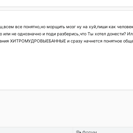
еш,всем все понятно,но морщить мозг ну на хуй,пиши как челове
о или не однозначно и поди разберись,что Ты хотел донести? 
слания ХИТРОМУДРОВЫЕБАННЫЕ и сразу начнется понятное обще
очта
Форум