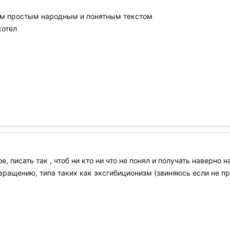
им простым народным и понятным текстом
хотел
, писать так , чтоб ни кто ни что не понял и получать наверно н
звращению, типа таких как эксгибиционизм (звиняюсь если не п