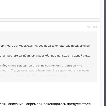
#4
 для математических ляпсусов пера законодатель предусмотрел
ты простым загибанием и разгибанием пальцев на одной руке.
ём, из неё выводится ответ на сомнения: готовиться - не
ности. Т.е., даже в простейшем расчёте вероятность, как один
ой фактор - степень ущерба в случае реализации
, ещё родных и близких своей безалаберностью погубишь), то
дящий в бесконечность и временной промежуток, то и
разами. Впрочем, уже впаривал в предисловии.
бок(написание например), законодатель предусмотрел