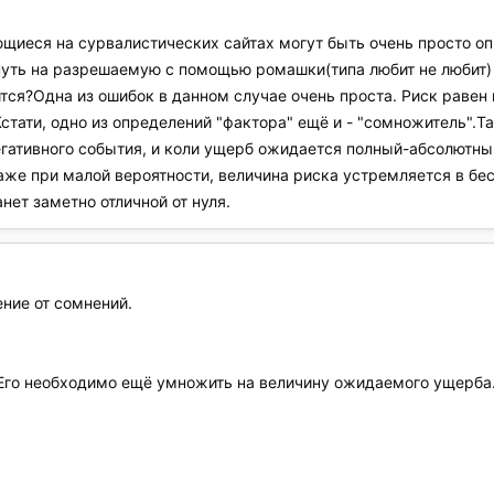
щиеся на сурвалистических сайтах могут быть очень просто о
нуть на разрешаемую с помощью ромашки(типа любит не любит) 
ится?Одна из ошибок в данном случае очень проста. Риск равен 
стати, одно из определений "фактора" ещё и - "сомножитель".Та
гативного события, и коли ущерб ожидается полный-абсолютный
аже при малой вероятности, величина риска устремляется в бе
нет заметно отличной от нуля.
ение от сомнений.
Его необходимо ещё умножить на величину ожидаемого ущерба. Е