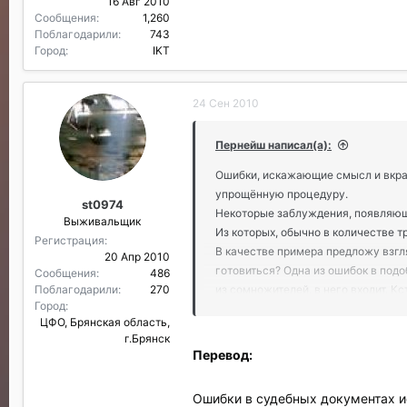
16 Авг 2010
Сообщения
1,260
Поблагодарили
743
Город
IKT
24 Сен 2010
Пернейш написал(а):
Ошибки, искажающие смысл и вкра
упрощённую процедуру.
st0974
Некоторые заблуждения, появляющи
Выживальщик
Из которых, обычно в количестве 
Регистрация
В качестве примера предложу взгл
20 Апр 2010
готовиться? Одна из ошибок в подо
Сообщения
486
Поблагодарили
270
из сомножителей, в него входит. Кс
Город
рассматриваемого негативного соб
ЦФО, Брянская область,
даже при исчезающе малой вероятн
г.Брянск
вероятность станет заметно отличн
Перевод:
Следовало бы поискать и дополнит
Ошибки в судебных документах и