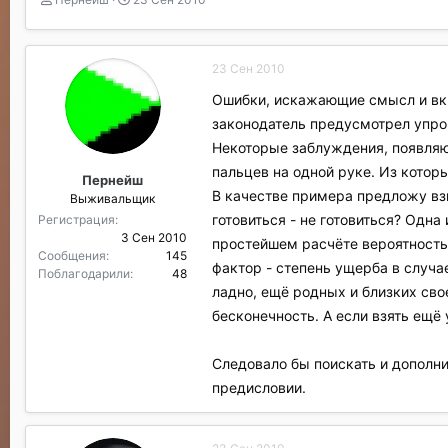
в
а
т
т
о
а
23 Сен 2010
р
н
т
а
Ошибки, искажающие смысл и вкр
е
ч
законодатель предусмотрел упр
м
а
ы
л
Некоторые заблуждения, появляю
а
пальцев на одной руке. Из котор
Пернейш
В качестве примера предложу вз
Выживальщик
готовиться - не готовиться? Одна
Регистрация
3 Сен 2010
простейшем расчёте вероятность, 
Сообщения
145
фактор - степень ущерба в случ
Поблагодарили
48
ладно, ещё родных и близких сво
бесконечность. А если взять ещё
Следовало бы поискать и дополн
предисловии.