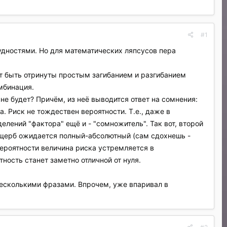
#1
дностями. Но для математических ляпсусов пера
т быть отринуты простым загибанием и разгибанием
мбинация.
е будет? Причём, из неё выводится ответ на сомнения:
а. Риск не тождествен вероятности. Т.е., даже в
делений "фактора" ещё и - "сомножитель". Так вот, второй
 ущерб ожидается полный-абсолютный (сам сдохнешь -
ероятности величина риска устремляется в
ность станет заметно отличной от нуля.
несколькими фразами. Впрочем, уже впаривал в