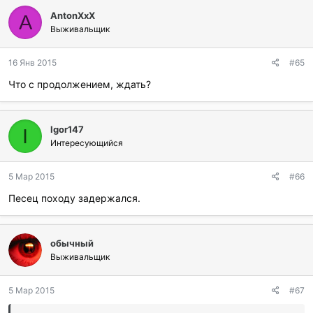
и
:
AntonXxX
A
Выживальщик
16 Янв 2015
#65
Что с продолжением, ждать?
Igor147
I
Интересующийся
5 Мар 2015
#66
Песец походу задержался.
обычный
Выживальщик
5 Мар 2015
#67