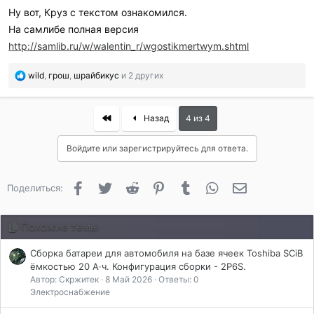
Ну вот, Круз с текстом ознакомился.
На самлибе полная версия
http://samlib.ru/w/walentin_r/wgostikmertwym.shtml
П
wild
,
грош
,
шрайбикус
и 2 других
о
б
л
First
Назад
4 из 4
а
г
Войдите или зарегистрируйтесь для ответа.
о
д
а
Facebook
Twitter
Reddit
Pinterest
Tumblr
WhatsApp
Электронная 
Поделиться:
р
и
л
Похожие темы
и
:
Сборка батареи для автомобиля на базе ячеек Toshiba SCiB
ёмкостью 20 А·ч. Конфигурация сборки - 2P6S.
Автор: Скржитек
8 Май 2026
Ответы: 0
Электроснабжение