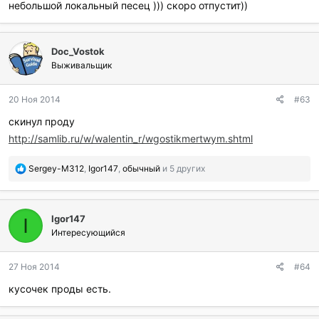
небольшой локальный песец ))) скоро отпустит))
Doc_Vostok
Выживальщик
20 Ноя 2014
#63
скинул проду
http://samlib.ru/w/walentin_r/wgostikmertwym.shtml
П
Sergey-M312
,
Igor147
,
обычный
и 5 других
о
б
л
Igor147
а
I
г
Интересующийся
о
д
27 Ноя 2014
#64
а
р
кусочек проды есть.
и
л