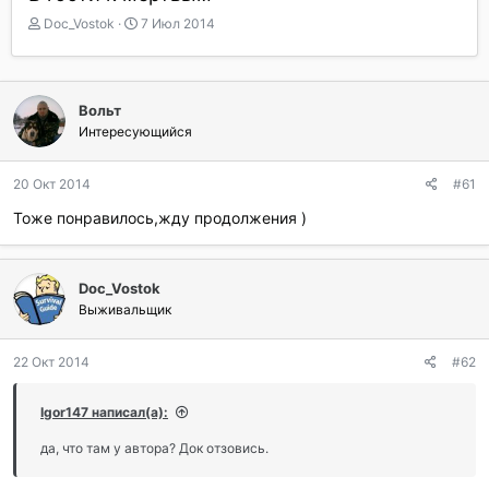
А
Д
Doc_Vostok
7 Июл 2014
в
а
т
т
о
а
р
н
Вольт
т
а
Интересующийся
е
ч
м
а
ы
л
20 Окт 2014
#61
а
Тоже понравилось,жду продолжения )
Doc_Vostok
Выживальщик
22 Окт 2014
#62
Igor147 написал(а):
да, что там у автора? Док отзовись.