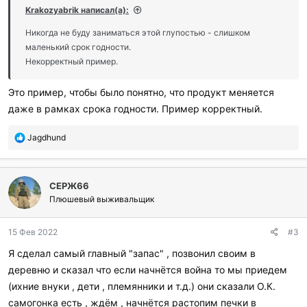
и
Krakozyabrik написал(а):
л
и
Никогда не буду заниматься этой глупостью - слишком
:
маленький срок годности.
Некорректный пример.
Это пример, чтобы было понятно, что продукт меняется
даже в рамках срока годности. Пример корректный.
П
Jagdhund
о
б
л
СЕРЖ66
а
г
Плюшевый выживальщик
о
д
15 Фев 2022
#3
а
р
Я сделал самый главный "запас" , позвонил своим в
и
деревню и сказал что если начнётся война то мы приедем
л
и
(ихние внуки , дети , племянники и т.д.) они сказали О.К.
:
самогонка есть , ждём , начнётся растопим печки в