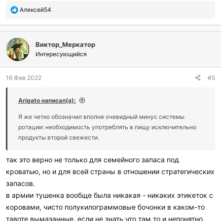
П
Алексей54
о
б
л
Виктор_Меркатор
а
г
Интересующийся
о
д
16 Фев 2022
#5
а
р
и
Arigato написал(а):
л
и
Я же четко обозначил вполне очевидный минус системы
:
ротации: необходимость употреблять в пищу исключительно
продукты второй свежести.
так это верно не только для семейного запаса под
кроватью, но и для всей страны в отношении стратегических
запасов.
в армии тушенка вообще была никакая - никаких этикеток с
коровами, чисто полукилограммовые бочонки в каком-то
тавоте вымазанные, если не знать что там то и непонятно