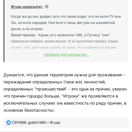
Ягуар написал(а):
Когда же до вас дойдет, все что происходит, это не воля ПУ или
Зю, не воля народов. Они всего лишь фигуры на шахматной
доске, а не игроки.
Яркий пример - Крым, его захватили ЧВК, а Путину "они"
приказали забрать захваченное. И он выполнил приказ. Крым
нужен "им", для каких целей, не знаю. Но конфликта в Крыму
они не допустят.
Нажмите для раскрытия...
А с ДНР, ЛНР, все проще, нужен локальный тлеющий
управляемый конфликт, поэтому они Россией не станут.
Думается, что данная территория нужна для проживания -
пережидания определенных (таки же) личностей,
определенных "происшествий" - это одна из причин, уверен
что причин гораздо больше. "Игроки" же проявляются в
исключительных случаях (не известность по ряду причин, в
основном безопасность).
П
СЕРЖ66
,
goblin1965
и
Ягуар
о