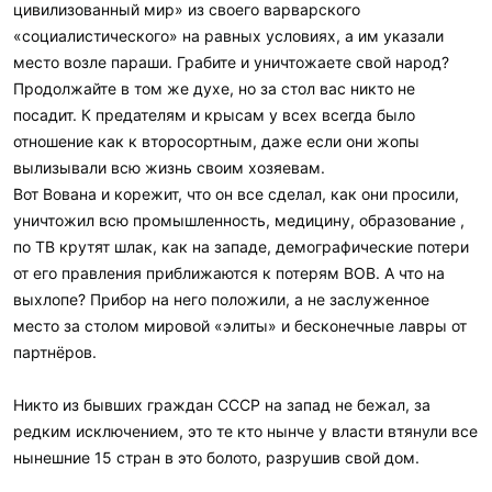
цивилизованный мир» из своего варварского
«социалистического» на равных условиях, а им указали
место возле параши. Грабите и уничтожаете свой народ?
Продолжайте в том же духе, но за стол вас никто не
посадит. К предателям и крысам у всех всегда было
отношение как к второсортным, даже если они жопы
вылизывали всю жизнь своим хозяевам.
Вот Вована и корежит, что он все сделал, как они просили,
уничтожил всю промышленность, медицину, образование ,
по ТВ крутят шлак, как на западе, демографические потери
от его правления приближаются к потерям ВОВ. А что на
выхлопе? Прибор на него положили, а не заслуженное
место за столом мировой «элиты» и бесконечные лавры от
партнёров.
Никто из бывших граждан СССР на запад не бежал, за
редким исключением, это те кто нынче у власти втянули все
нынешние 15 стран в это болото, разрушив свой дом.