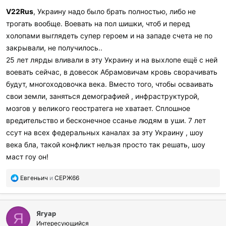
V22Rus
, Украину надо было брать полностью, либо не
трогать вообще. Воевать на пол шишки, чтоб и перед
холопами выглядеть супер героем и на западе счета не по
закрывали, не получилось..
25 лет лярды вливали в эту Украину и на выхлопе ещё с ней
воевать сейчас, в довесок Абрамовичам кровь сворачивать
будут, многоходовочка века. Вместо того, чтобы осваивать
свои земли, заняться демографией , инфраструктурой,
мозгов у великого геостратега не хватает. Сплошное
вредительство и бесконечное ссанье людям в уши. 7 лет
ссут на всех федеральных каналах за эту Украину , шоу
века бла, такой конфликт нельзя просто так решать, шоу
маст гоу он!
П
Евгеньич
и
СЕРЖ66
о
б
л
Ягуар
а
Я
г
Интересующийся