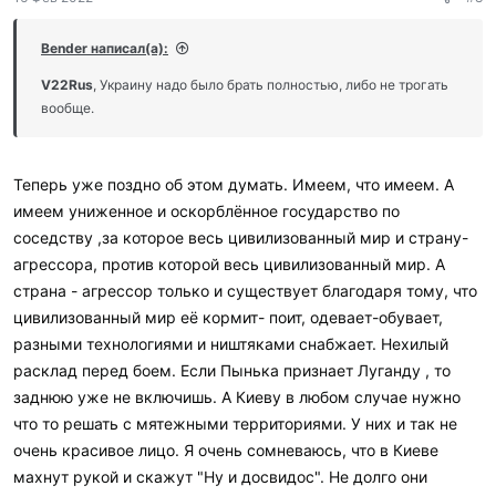
а
р
и
Bender написал(а):
л
и
V22Rus
, Украину надо было брать полностью, либо не трогать
:
вообще.
Теперь уже поздно об этом думать. Имеем, что имеем. А
имеем униженное и оскорблённое государство по
соседству ,за которое весь цивилизованный мир и страну-
агрессора, против которой весь цивилизованный мир. А
страна - агрессор только и существует благодаря тому, что
цивилизованный мир её кормит- поит, одевает-обувает,
разными технологиями и ништяками снабжает. Нехилый
расклад перед боем. Если Пынька признает Луганду , то
заднюю уже не включишь. А Киеву в любом случае нужно
что то решать с мятежными территориями. У них и так не
очень красивое лицо. Я очень сомневаюсь, что в Киеве
махнут рукой и скажут "Ну и досвидос". Не долго они