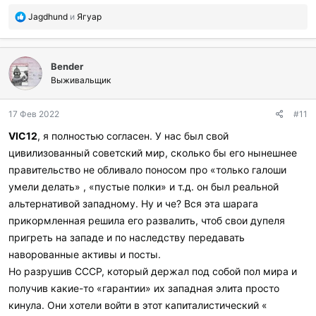
П
Jagdhund
и
Ягуар
о
б
л
Bender
а
г
Выживальщик
о
д
17 Фев 2022
#11
а
р
VIC12
, я полностью согласен. У нас был свой
и
цивилизованный советский мир, сколько бы его нынешнее
л
и
правительство не обливало поносом про «только галоши
:
умели делать» , «пустые полки» и т.д. он был реальной
альтернативой западному. Ну и че? Вся эта шарага
прикормленная решила его развалить, чтоб свои дупеля
пригреть на западе и по наследству передавать
наворованные активы и посты.
Но разрушив СССР, который держал под собой пол мира и
получив какие-то «гарантии» их западная элита просто
кинула. Они хотели войти в этот капиталистический «