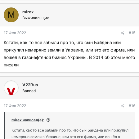
б
л
mirex
а
M
г
Выживальщик
о
д
17 Фев 2022
#15
а
р
Кстати, как то все забыли про то, что сын Байдена или
и
прикупил немеряно земли в Украине, или это его фирма, или
л
и
вошёл в газонефтяной бизнес Украины. В 2014 об этом много
:
писали
V22Rus
Banned
17 Фев 2022
#16
mirex написал(а):
Кстати, как то все забыли про то, что сын Байдена или прикупил
немеряно земли в Украине, или это его фирма, или вошёл в