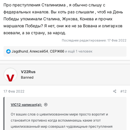
Про преступления Сталинизма , я обычно слышу с
федеральных каналов. Вы хоть раз слышали , чтоб на День
Победы упоминали Сталина, Жукова, Конева и прочих
маршалов Победы? Я нет, они же не за Вована и олигархов
воевали, а за страну, за народ.
Последнее редактирование:
17 Фев 2022
П
Jagdhund
,
Алексей54
,
СЕРЖ66
и ещё 1 человек
о
б
л
V22Rus
а
г
Banned
о
д
17 Фев 2022
#12
а
р
и
VIC12 написал(а):
л
и
От ваших слов о цивилизованном мире просто воротит и
:
становится противно когда вспоминаешь какие этот
цивилизованный мир совершал чудовищные преступления