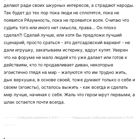
делают ради своих шкурных интересов, а страдают народы.
Так будет до тех пор пока люди не сплотятся, пока не
появится РАзумность, пока не проявится воля. Считаю что
судить того или иного нет смысла, права... Он плохо
сделал?! Сделай лучше, или хотя бы предложи лучший
сценарий, просто сраться - это детсадовский вариант - не
дали игрушку, закатываем истерику, вдруг купят. Уверен
что на форуме не мало людей кто уже далает или готов к
действиям, кто то продавливает диван, некоторые
эгоистично глядя на мир - жалуются что им трудно жить,
дык верхушка, в основе своей, тоже думают только о себе и
своем (эгоисты), осталось выжить - как всегда и сделать
мир лучше, начиная с себя. Жаль что герои мрут первыми, а
шлак остается почти всегда.
---------- Сообщение добавлено в 12:37 ---------- Предыдущее сообщение размещено в 10:45 -
---------