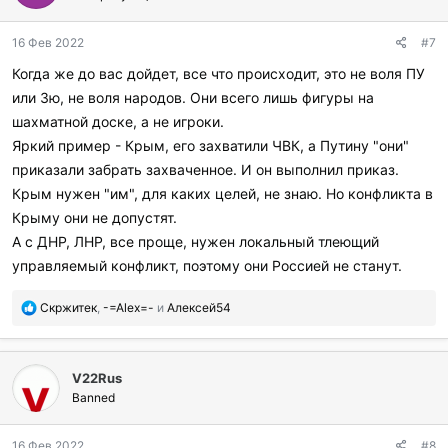
о
д
16 Фев 2022
#7
а
р
Когда же до вас дойдет, все что происходит, это не воля ПУ
и
или Зю, не воля народов. Они всего лишь фигуры на
л
и
шахматной доске, а не игроки.
:
Яркий пример - Крым, его захватили ЧВК, а Путину "они"
приказали забрать захваченное. И он выполнил приказ.
Крым нужен "им", для каких целей, не знаю. Но конфликта в
Крыму они не допустят.
А с ДНР, ЛНР, все проще, нужен локальный тлеющий
управляемый конфликт, поэтому они Россией не станут.
П
Скржитек
,
-=Аlex=-
и
Алексей54
о
б
л
V22Rus
а
г
Banned
о
д
16 Фев 2022
#8