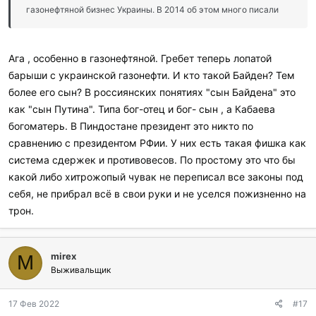
газонефтяной бизнес Украины. В 2014 об этом много писали
Ага , особенно в газонефтяной. Гребет теперь лопатой
барыши с украинской газонефти. И кто такой Байден? Тем
более его сын? В россиянских понятиях "сын Байдена" это
как "сын Путина". Типа бог-отец и бог- сын , а Кабаева
богоматерь. В Пиндостане президент это никто по
сравнению с президентом РФии. У них есть такая фишка как
система сдержек и противовесов. По простому это что бы
какой либо хитрожопый чувак не переписал все законы под
себя, не прибрал всё в свои руки и не уселся пожизненно на
трон.
mirex
M
Выживальщик
17 Фев 2022
#17