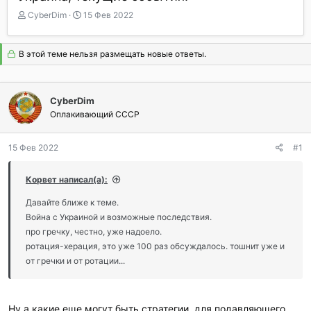
А
Д
CyberDim
15 Фев 2022
в
а
т
т
о
а
В этой теме нельзя размещать новые ответы.
р
н
т
а
е
ч
CyberDim
м
а
ы
Оплакивающий СССР
л
а
15 Фев 2022
#1
Корвет написал(а):
Давайте ближе к теме.
Война с Украиной и возможные последствия.
про гречку, честно, уже надоело.
ротация-херация, это уже 100 раз обсуждалось. тошнит уже и
от гречки и от ротации...
Ну а какие еще могут быть стратегии, для подавляющего