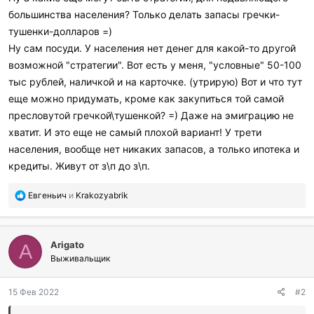
большинства населения? Только делать запасы гречки-
тушенки-долларов =)
Ну сам посуди. У населения нет денег для какой-то другой
возможной "стратегии". Вот есть у меня, "условные" 50-100
тыс рублей, наличкой и на карточке. (утрирую) Вот и что тут
еще можно придумать, кроме как закупиться той самой
пресловутой гречкой\тушенкой? =) Даже на эмиграцию не
хватит. И это еще не самый плохой вариант! У трети
населения, вообще нет никаких запасов, а только ипотека и
кредиты. Живут от з\п до з\п.
П
Евгеньич
и
Krakozyabrik
о
б
л
Arigato
а
A
г
Выживальщик
о
д
15 Фев 2022
#2
а
р