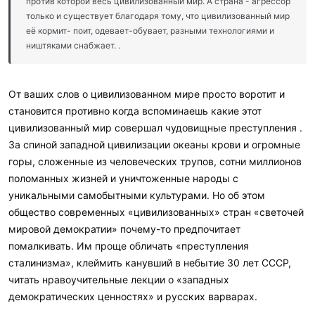
против которой весь цивилизованный мир. А страна - агрессор
только и существует благодаря тому, что цивилизованный мир
её кормит- поит, одевает-обувает, разными технологиями и
ништяками снабжает. .
От ваших слов о цивилизованном мире просто воротит и
становится противно когда вспоминаешь какие этот
цивилизованный мир совершал чудовищные преступления .
За спиной западной цивилизации океаны крови и огромные
горы, сложенные из человеческих трупов, сотни миллионов
поломанных жизней и уничтоженные народы с
уникальными самобытными культурами. Но об этом
общество современных «цивилизованных» стран «светочей
мировой демократии» почему-то предпочитает
помалкивать. Им проще обличать «преступления
сталинизма», клеймить канувший в небытие 30 лет СССР,
читать нравоучительные лекции о «западных
демократических ценностях» и русских варварах.