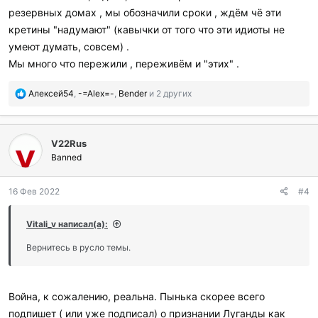
резервных домах , мы обозначили сроки , ждём чё эти
кретины "надумают" (кавычки от того что эти идиоты не
умеют думать, совсем) .
Мы много что пережили , переживём и "этих" .
П
Алексей54
,
-=Аlex=-
,
Bender
и 2 других
о
б
л
V22Rus
а
г
Banned
о
д
16 Фев 2022
#4
а
р
и
Vitali_v написал(а):
л
и
Вернитесь в русло темы.
:
Война, к сожалению, реальна. Пынька скорее всего
подпишет ( или уже подписал) о признании Луганды как