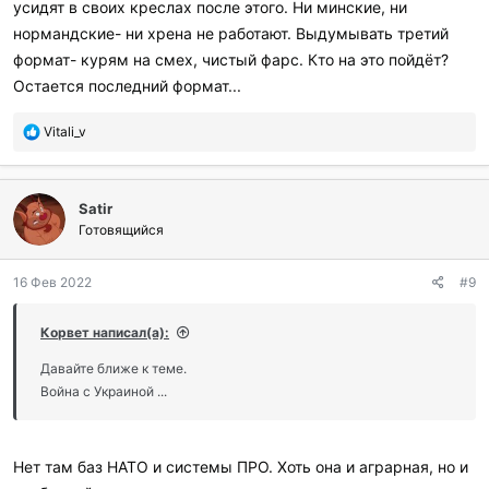
усидят в своих креслах после этого. Ни минские, ни
нормандские- ни хрена не работают. Выдумывать третий
формат- курям на смех, чистый фарс. Кто на это пойдёт?
Остается последний формат...
П
Vitali_v
о
б
л
Satir
а
г
Готовящийся
о
д
16 Фев 2022
#9
а
р
и
Корвет написал(а):
л
и
Давайте ближе к теме.
:
Война с Украиной ...
Нет там баз НАТО и системы ПРО. Хоть она и аграрная, но и