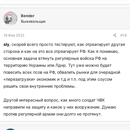
о
б
л
Bender
а
г
Выживальщик
о
д
18 Фев 2022
#19
а
р
sly
, скорей всего просто тестируют, как отреагирует другая
и
сторона и как на это все отреагирует РФ. Как я понимаю,
л
и
основная задача втянуть регулярные войска РФ на
:
территорию Украины или Лднр. Тут уже можно будет
повесить всех псов на РФ, обвалить рынки для очередной
«перезагрузки» экономик и т.д и т.п. под этим соусом
решить свои внутренние проблемы.
Другой интересный вопрос, как много солдат ЧВК
направили на защиту и какое у них вооружение. Думаю
против регулярной армии они долго не протянут.