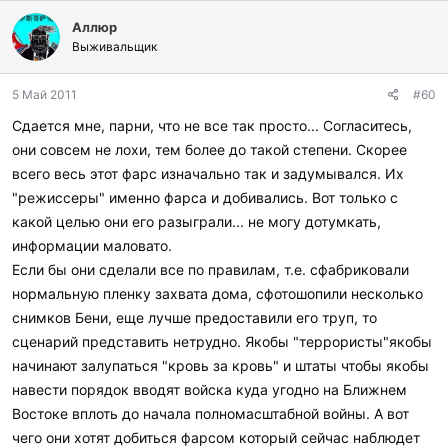
Аллюр
Выживальщик
5 Май 2011
#60
Сдается мне, парни, что не все так просто... Согласитесь,
они совсем не лохи, тем более до такой степени. Скорее
всего весь этот фарс изначально так и задумывался. Их
"режиссеры" именно фарса и добивались. Вот только с
какой целью они его разыграли... не могу дотумкать,
информации маловато.
Если бы они сделали все по правилам, т.е. сфабриковали
нормальную пленку захвата дома, сфотошопили несколько
снимков Бени, еще лучше предоставили его труп, то
сценарий представить нетрудно. Якобы "террористы"якобы
начинают залупаться "кровь за кровь" и штаты чтобы якобы
навести порядок вводят войска куда угодно на Ближнем
Востоке вплоть до начала полномасштабной войны. А вот
чего они хотят добиться фарсом который сейчас наблюдет