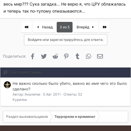
весь мир??? Сука загадка... Не верю я, что ЦРУ облажалась
и теперь так по-тупому отмазываются...
First
Last
Назад
3 из 5
Вперёд
Войдите или зарегистрируйтесь для ответа.
Facebook
Twitter
Reddit
Pinterest
Tumblr
WhatsApp
Электронная 
Поделиться:
Похожие темы
Не важно сколько было убито, важно во имя чего это было
сделано?
Автор: Аналитик
5 Авг 2011
Ответы: 52
Курилка
Раздел выживальщиков
Терроризм и криминал