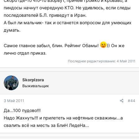
Скоро где-то что-то взорвут, причем громко и кроваво, а
пиндосы начнут очередную КТО. Не удивлюсь, если следы
последователей Б.Л. приведут в Иран.
А был ли мальчик- так и останется вопросом для умеющих
думать.
Самое главное забыл, блин. Рейтинг Обамы!
)) Он же
лично отдал приказ.
Последнее редактирование:
4 Май 2011
SkorpIzora
Выживальщик
3 Май 2011
#44
Да...100 пудово!!!
Надо Жахнуть!!! и прилететь на нефтяные скважины...а
свалить всё на месть за БлиН ЛедеНа...