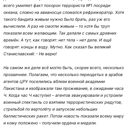
всего умиляет факт похорон террориста №1 посреди
океана, словно на авианосце сломался рефрижератор. Хотя
такого бандита живым нужно было брать, раз уж его
вычислили. А раз не смогли живым – то хотя бы труп
показали всем желающим. Так делали с самых древних
времён. А тут, как говорят: нет тела – нет дела. И ещё
говорят: концы в воду. Мутно. Как сказал бы великий
Станиславский: - Не верю!
На самом же деле всё могло быть, скорее всего, несколько
прозаичнее. Полагаем, что несколько переодетых в арабов
агентов ЦРУ поселились вблизи военной академии
Пакистана и изображали там проживание, в ожидании часа
Ч. Когда час Ч наступил – агентов эвакуировали и устроили
военный спектакль со взятием террористических редутов,
стрельбой по вертолёту и запуском небольших
баллистических ракет. Потом новость показали всему миру
и кому положено – получили ордена и медали.