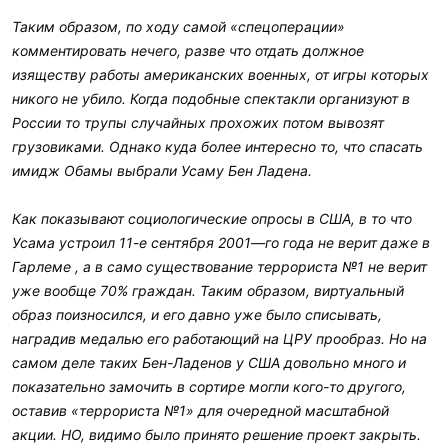
Таким образом, по ходу самой «спецоперации»
комментировать нечего, разве что отдать должное
изяществу работы американских военных, от игры которых
никого не убило. Когда подобные спектакли организуют в
России то трупы случайных прохожих потом вывозят
грузовиками. Однако куда более интересно то, что спасать
имидж Обамы выбрали Усаму Бен Ладена.
Как показывают социологические опросы в США, в то что
Усама устроил 11-е сентября 2001—го года не верит даже в
Гарлеме , а в само существование террориста №1 не верит
уже вообще 70% граждан. Таким образом, виртуальный
образ поизносился, и его давно уже было списывать,
наградив медалью его работающий на ЦРУ прообраз. Но на
самом деле таких Бен-Ладенов у США довольно много и
показательно замочить в сортире могли кого-то другого,
оставив «террориста №1» для очередной масштабной
акции. НО, видимо было принято решение проект закрыть.