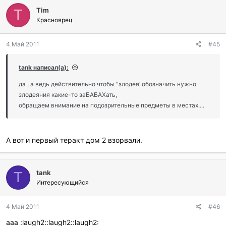
Tim
T
Красноярец
4 Май 2011
#45
tank написал(а):
да , а ведь действительно чтобы "злодея"обозначить нужно
злодеяния какие-то заБАБАХать,
обращаем внимание на подозрительные предметы в местах....
А вот и первый теракт дом 2 взорвали.
tank
T
Интересующийся
4 Май 2011
#46
ааа :laugh2::laugh2::laugh2: