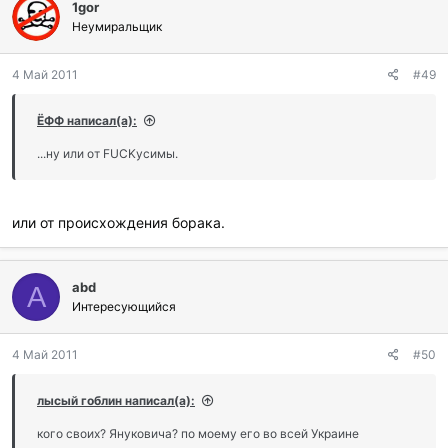
1gor
Неумиральщик
4 Май 2011
#49
ЁФФ написал(а):
...ну или от FUCKусимы.
или от происхождения борака.
abd
A
Интересующийся
4 Май 2011
#50
лысый гоблин написал(а):
кого своих? Януковича? по моему его во всей Украине