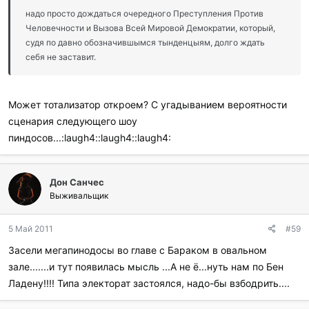
надо просто дождаться очередного Преступления Против
Человечности и Вызова Всей Мировой Демократии, который,
судя по давно обозначившымся тынденцыям, долго ждать
себя не заставит.
Может тотализатор откроем? С угадыванием вероятности
сценария следующего шоу
пиндосов...:laugh4::laugh4::laugh4:
Дон Санчес
Выживальщик
5 Май 2011
#59
Засели мегапинодосы во главе с Бараком в овальном
зале.......и тут появилась мысль ...А не ё...нуть нам по Бен
Ладену!!!! Типа электорат застоялся, надо-бы взбодрить....