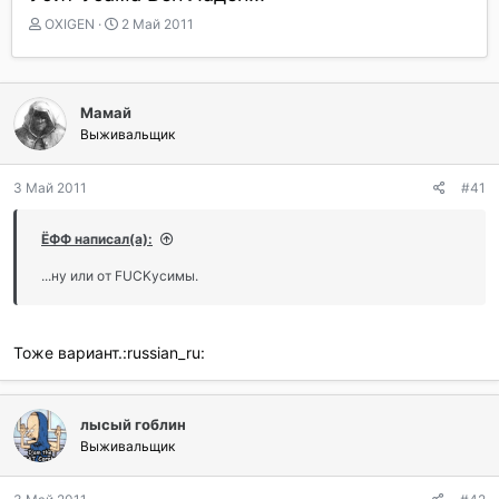
А
Д
OXIGEN
2 Май 2011
в
а
т
т
о
а
р
н
Мамай
т
а
Выживальщик
е
ч
м
а
ы
л
3 Май 2011
#41
а
ЁФФ написал(а):
...ну или от FUCKусимы.
Тоже вариант.:russian_ru:
лысый гоблин
Выживальщик