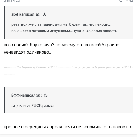
3 Май 2011
#42
abd написал(а):
резаться же с западенцами мы будем так, что геноцид
покажется детскими игрушками...нужно же своих спасать
кого своих? Януковича? по моему его во всей Украине
ненавидят одинаково...
---------- Сообщение добавлено в 21:03 ---------- Предыдущее сообщение размещено в 21:01 -
---------
ЁФФ написал(а):
...ну или от FUCKусимы
про нее с середины апреля почти не вспоминают в новостях