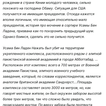
рождении в стране Кении молодого человека, сильно
похожего на господина Обаму. Ситуация для США
получается не имеющая прецедентов. Отсюда кажется
вполне логичным, что имеющая относительно мало
прецедентов, история про мочение в сортире Усамы Бен
Ладена, призвана как-то похоронить предыдущий шум.
Однако боимся, сделать это не сильно получится.
Усама бин Ладен Нажать был убит на территории
укрепленного комплекса, расположенного рядом с элитной
пакистанской военной академией в городе Абботтабад. …
Расположен этот комплекс всего в 700 метрах от Военной
академии Пакистана, элитного военного учебного
заведения, который, по словам корреспондентов, является
аналогом британской академии Сандхерст….Площадь
комплекса составляет около 3000 кв метров, но, как
говорят местные жители, он был окружен забором высотой
более трех метров, так что сложно было увидеть, что
происходило внутри. По верху забора была протянута