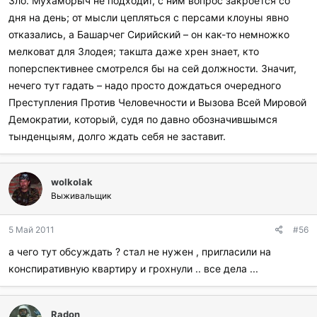
Зло. Мухаморыч не подходит, с ним вопрос закроется со
дня на день; от мысли цепляться с персами клоуны явно
отказались, а Башарчег Сирийский – он как-то немножко
мелковат для Злодея; такшта даже хрен знает, кто
поперспективнее смотрелся бы на сей должности. Значит,
нечего тут гадать – надо просто дождаться очередного
Преступления Против Человечности и Вызова Всей Мировой
Демократии, который, судя по давно обозначившымся
тынденцыям, долго ждать себя не заставит.
wolkolak
Выживальщик
5 Май 2011
#56
а чего тут обсуждать ? стал не нужен , пригласили на
конспиративную квартиру и грохнули .. все дела ...
Radon