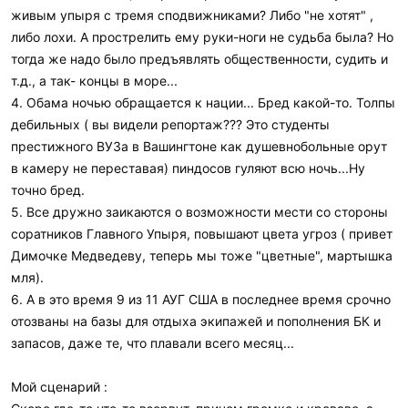
живым упыря с тремя сподвижниками? Либо "не хотят" ,
либо лохи. А прострелить ему руки-ноги не судьба была? Но
тогда же надо было предъявлять общественности, судить и
т.д., а так- концы в море...
4. Обама ночью обращается к нации... Бред какой-то. Толпы
дебильных ( вы видели репортаж??? Это студенты
престижного ВУЗа в Вашингтоне как душевнобольные орут
в камеру не переставая) пиндосов гуляют всю ночь...Ну
точно бред.
5. Все дружно заикаются о возможности мести со стороны
соратников Главного Упыря, повышают цвета угроз ( привет
Димочке Медведеву, теперь мы тоже "цветные", мартышка
мля).
6. А в это время 9 из 11 АУГ США в последнее время срочно
отозваны на базы для отдыха экипажей и пополнения БК и
запасов, даже те, что плавали всего месяц...
Мой сценарий :