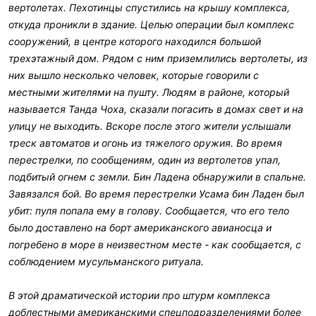
вертолетах. Пехотинцы спустились на крышу комплекса,
откуда проникли в здание. Целью операции был комплекс
сооружений, в центре которого находился большой
трехэтажный дом. Рядом с ним приземлились вертолеты, из
них вышло несколько человек, которые говорили с
местными жителями на пушту. Людям в районе, который
называется Танда Чоха, сказали погасить в домах свет и на
улицу не выходить. Вскоре после этого жители услышали
треск автоматов и огонь из тяжелого оружия. Во время
перестрелки, по сообщениям, один из вертолетов упал,
подбитый огнем с земли. Бин Ладена обнаружили в спальне.
Завязался бой. Во время перестрелки Усама бин Ладен был
убит: пуля попала ему в голову. Сообщается, что его тело
было доставлено на борт американского авианосца и
погребено в море в неизвестном месте - как сообщается, с
соблюдением мусульманского ритуала.
В этой драматической истории про штурм комплекса
доблестными американскими спецподразделениями более