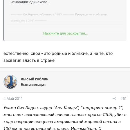
ненавидят одинаково...
---------- Сообщение добавлено в 21:03 ---------- Предыдущее сообщение
размещено в 21:01 ----------
Нажмите для раскрытия...
про нее с середины апреля почти не вспоминают в новостях
естественно, свои - это родные и близкие, а не те, кто
захватил власть в стране
лысый гоблин
Выживальщик
4 Май 2011
#51
Усама бин Ладен, лидер "Аль-Каиды", "террорист номер 1",
много лет возглавлявший список главных врагов США, убит в
ходе операции спецназа американской морской пехоты в
100 км от пакистанской столицы Исламабада. С