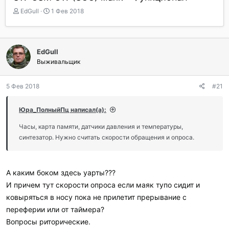
А
Д
EdGull
1 Фев 2018
в
а
т
т
о
а
р
н
EdGull
т
а
Выживальщик
е
ч
м
а
ы
л
5 Фев 2018
#21
а
Юра_ПолныйПц написал(а):
Часы, карта памяти, датчики давления и температуры,
синтезатор. Нужно считать скорости обращения и опроса.
А каким боком здесь уарты???
И причем тут скорости опроса если маяк тупо сидит и
ковыряться в носу пока не прилетит прерывание с
переферии или от таймера?
Вопросы риторические.