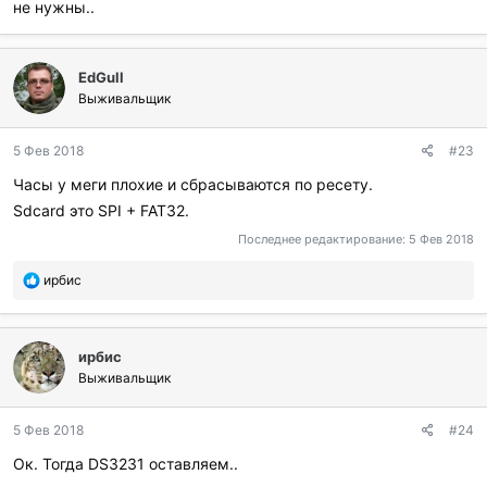
не нужны..
EdGull
Выживальщик
5 Фев 2018
#23
Часы у меги плохие и сбрасываются по ресету.
Sdcard это SPI + FAT32.
Последнее редактирование:
5 Фев 2018
П
ирбис
о
б
л
ирбис
а
г
Выживальщик
о
д
5 Фев 2018
#24
а
р
Ок. Тогда DS3231 оставляем..
и