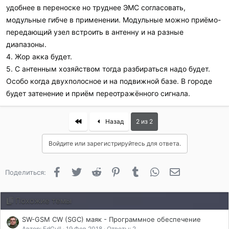
удобнее в переноске но труднее ЭМС согласовать,
модульные гибче в применении. Модульные можно приёмо-
передающий узел встроить в антенну и на разные
диапазоны.
4. Жор акка будет.
5. С антенным хозяйством тогда разбираться надо будет.
Особо когда двухполосное и на подвижной базе. В городе
будет затенение и приём переотражённого сигнала.
First
Назад
2 из 2
Войдите или зарегистрируйтесь для ответа.
Facebook
Twitter
Reddit
Pinterest
Tumblr
WhatsApp
Электронная 
Поделиться:
Похожие темы
SW-GSM CW (SGC) маяк - Программное обеспечение
Автор: EdGull
19 Фев 2018
Ответы: 2