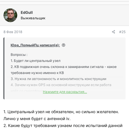
л
и
:
EdGull
Выживальщик
8 Фев 2018
#25
Юра_ПолныйПц написал(а):
Вопросы :
1. Будет ли центральный узел
2. КВ подвижная очень склонна к замираниям сигнала - какое
требование нужно именно к КВ
3. Нужна ли автономность и монолитность конструкции
4. Зачем нужен GPS на основной конструкции если работа
идёт со смартфона
Нажмите для раскрытия...
5. Место применение - мегаполис, город, посёлок, лес, поле ?
Разные требования будут
1. Центральный узел не обязателен, но сильно желателен.
Лично у меня будет с антенной iv.
2. Какие будут требования узнаем после испытаний данной