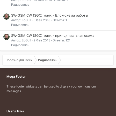
Радиосвязь
SW-GSM CW (SGC) маяк - Блок-схема работы
Автор: EdGull
5 Фев 2018
Ответы: 1
Радиосвязь
SW-GSM CW (SGC) маяк - принципиальная схема
Автор: EdGull
2 Фев 2018
Ответы: 121
Радиосвязь
Полезно для всех
Радиосвязь
Mega Footer
These footer widgets can be used to display your own custom
messages.
Useful links