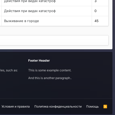
Действия при видах катастроф
3
Действия при видах катастроф
0
Выживание в городе
45
Footer Header
les, such as:
This is some example content.
And this is another paragraph..
Условия и правила
Политика конфиденциальности
Помощь
R
S
S