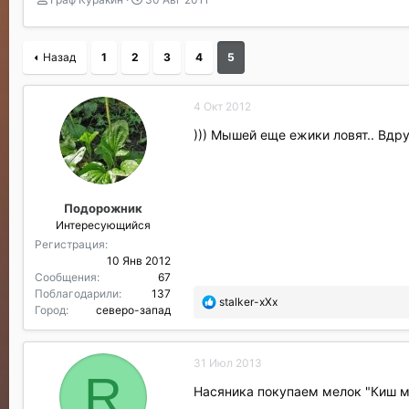
в
а
т
т
о
а
Назад
1
2
3
4
5
р
н
т
а
е
ч
4 Окт 2012
м
а
ы
л
))) Мышей еще ежики ловят.. Вдру
а
Подорожник
Интересующийся
Регистрация
10 Янв 2012
Сообщения
67
Поблагодарили
137
П
stalker-xXx
Город
северо-запад
о
б
л
31 Июл 2013
а
R
г
Насяника покупаем мелок "Киш ми
о