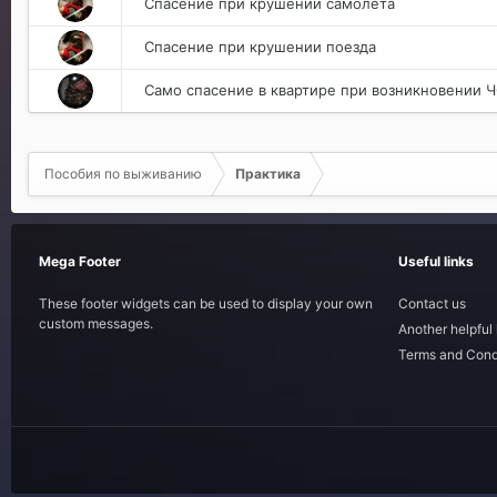
Спасение при крушении самолета
Спасение при крушении поезда
Само спасение в квартире при возникновении Ч
Пособия по выживанию
Практика
Mega Footer
Useful links
These footer widgets can be used to display your own
Contact us
custom messages.
Another helpful 
Terms and Cond