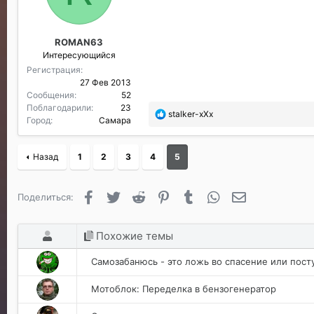
д
а
р
ROMAN63
и
Интересующийся
л
и
Регистрация
:
27 Фев 2013
Сообщения
52
Поблагодарили
23
П
stalker-xXx
Город
Самара
о
б
л
Назад
1
2
3
4
5
а
г
о
Facebook
Twitter
Reddit
Pinterest
Tumblr
WhatsApp
Электронная п
Поделиться:
д
а
р
Похожие темы
и
л
Самозабанюсь - это ложь во спасение или посту
и
:
Мотоблок: Переделка в бензогенератор