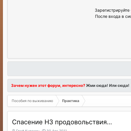
Зарегистрируйте 
После входа в си
Зачем нужен этот форум, интересно?
Жми сюда!
Или сюда!
Пособия по выживанию
Практика
Спасение НЗ продовольствия...
А
Д
Граф Куракин
30 Авг 2011