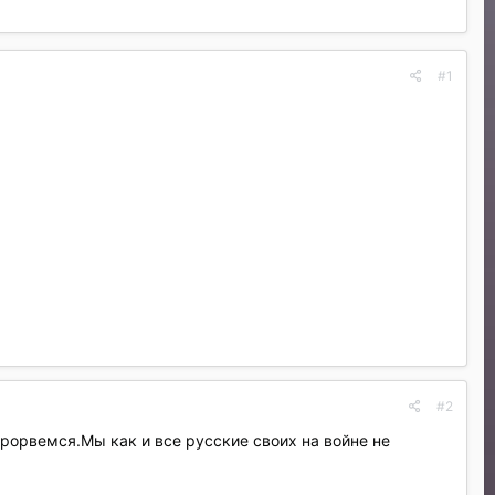
#1
#2
 прорвемся.Мы как и все русские своих на войне не