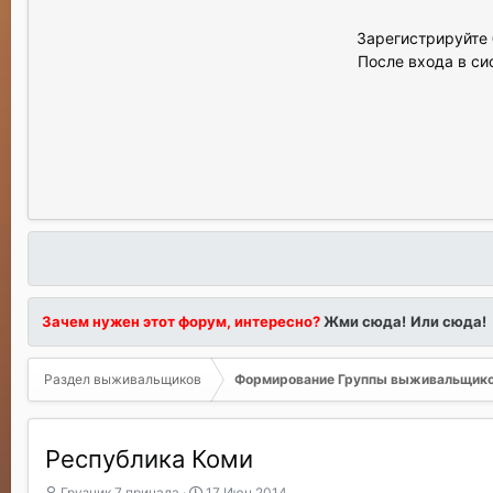
Зарегистрируйте 
После входа в си
Зачем нужен этот форум, интересно?
Жми сюда!
Или сюда!
Раздел выживальщиков
Формирование Группы выживальщик
Республика Коми
А
Д
Грузчик 7 причала
17 Июн 2014