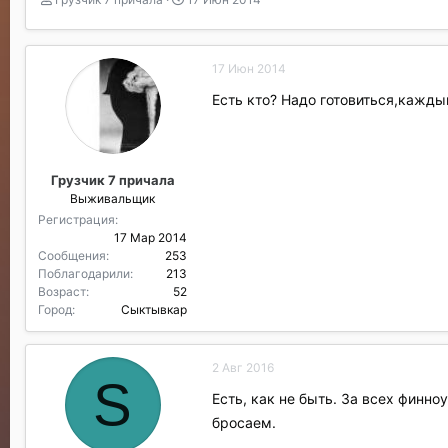
в
а
т
т
о
а
17 Июн 2014
р
н
т
а
Есть кто? Надо готовиться,кажд
е
ч
м
а
ы
л
а
Грузчик 7 причала
Выживальщик
Регистрация
17 Мар 2014
Сообщения
253
Поблагодарили
213
Возраст
52
Город
Сыктывкар
2 Авг 2016
S
Есть, как не быть. За всех финно
бросаем.