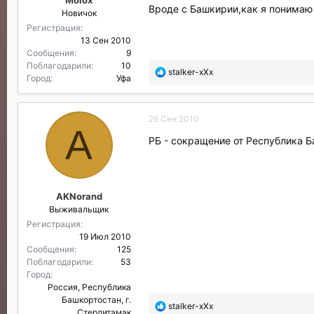
и
Вроде с Башкирии,как я понимаю
Новичок
л
и
Регистрация
:
13 Сен 2010
Сообщения
9
Поблагодарили
10
П
stalker-xXx
Город
Уфа
о
б
л
26 Сен 2010
а
A
г
РБ - сокращение от Республика 
о
д
а
р
AKNorand
и
Выживальщик
л
и
Регистрация
:
19 Июл 2010
Сообщения
125
Поблагодарили
53
Город
Россия, Республика
Башкортостан, г.
П
stalker-xXx
Стерлитамак