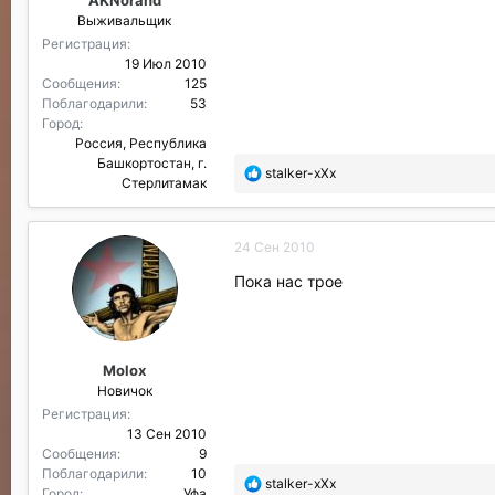
AKNorand
и
Выживальщик
л
и
Регистрация
:
19 Июл 2010
Сообщения
125
Поблагодарили
53
Город
Россия, Республика
Башкортостан, г.
П
stalker-xXx
Стерлитамак
о
б
л
24 Сен 2010
а
г
Пока нас трое
о
д
а
р
Molox
и
Новичок
л
и
Регистрация
:
13 Сен 2010
Сообщения
9
Поблагодарили
10
П
stalker-xXx
Город
Уфа