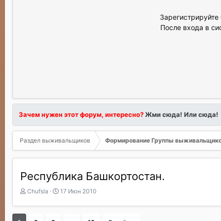
Зарегистрируйте 
После входа в си
Зачем нужен этот форум, интересно?
Жми сюда!
Или сюда!
Раздел выживальщиков
Формирование Группы выживальщик
Республика Башкортостан.
А
Д
Chufsla
17 Июн 2010
в
а
т
т
о
а