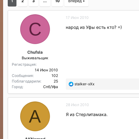
1
2
3
...
10
Вперёд
р
н
т
а
е
ч
17 Июн 2010
м
а
C
ы
л
народ из Уфы есть кто? =)
а
Chufsla
Выживальщик
Регистрация
14 Июн 2010
Сообщения
102
Поблагодарили
25
П
stalker-xXx
Город
Спб/Уфа
о
б
л
28 Июл 2010
а
A
г
Я из Стерлитамака.
о
д
а
р