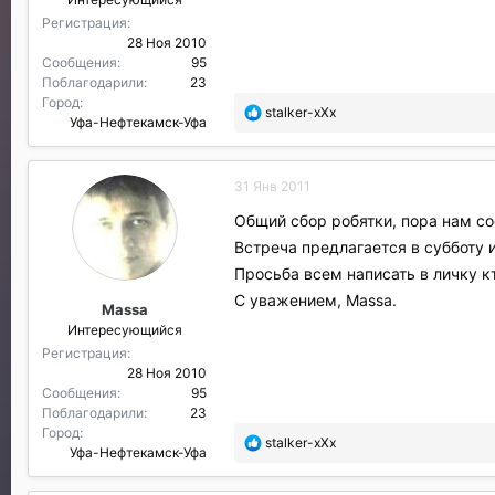
л
и
Регистрация
:
28 Ноя 2010
Сообщения
95
Поблагодарили
23
Город
П
stalker-xXx
Уфа-Нефтекамск-Уфа
о
б
л
31 Янв 2011
а
г
Общий сбор робятки, пора нам со
о
Встреча предлагается в субботу 
д
а
Просьба всем написать в личку к
р
С уважением, Massa.
Massa
и
Интересующийся
л
и
Регистрация
:
28 Ноя 2010
Сообщения
95
Поблагодарили
23
Город
П
stalker-xXx
Уфа-Нефтекамск-Уфа
о
б