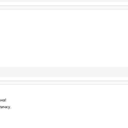
на!
личку.