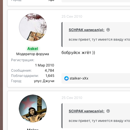
о
б
л
25 Сен 2010
а
г
о
SCHPAK написал(а):
д
а
всем привет, тут имеется ввиду кт
р
Askel
и
бобруйск жгёт ))
Модератор форума
л
и
Регистрация
:
1 Мар 2010
Сообщения
4,784
Поблагодарили
1,645
П
stalker-xXx
Город
улус Джучи
о
б
л
25 Сен 2010
а
г
о
SCHPAK написал(а):
д
а
всем привет, тут имеется ввиду кт
р
Molox