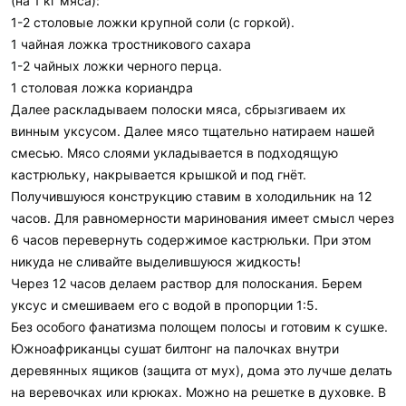
(на 1 кг мяса):
1-2 столовые ложки крупной соли (с горкой).
1 чайная ложка тростникового сахара
1-2 чайных ложки черного перца.
1 столовая ложка кориандра
Далее раскладываем полоски мяса, сбрызгиваем их
винным уксусом. Далее мясо тщательно натираем нашей
смесью. Мясо слоями укладывается в подходящую
кастрюльку, накрывается крышкой и под гнёт.
Получившуюся конструкцию ставим в холодильник на 12
часов. Для равномерности маринования имеет смысл через
6 часов перевернуть содержимое кастрюльки. При этом
никуда не сливайте выделившуюся жидкость!
Через 12 часов делаем раствор для полоскания. Берем
уксус и смешиваем его с водой в пропорции 1:5.
Без особого фанатизма полощем полосы и готовим к сушке.
Южноафриканцы сушат билтонг на палочках внутри
деревянных ящиков (защита от мух), дома это лучше делать
на веревочках или крюках. Можно на решетке в духовке. В