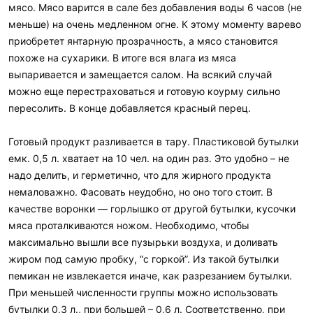
мясо. Мясо варится в сале без добавления воды 6 часов (не
меньше) на очень медленном огне. К этому моменту варево
приобретет янтарную прозрачность, а мясо становится
похоже на сухарики. В итоге вся влага из мяса
выпаривается и замещается салом. На всякий случай
можно еще перестраховаться и готовую коурму сильно
пересолить. В конце добавляется красный перец.
Готовый продукт разливается в тару. Пластиковой бутылки
емк. 0,5 л. хватает на 10 чел. на один раз. Это удобно – не
надо делить, и герметично, что для жирного продукта
немаловажно. Фасовать неудобно, но оно того стоит. В
качестве воронки — горлышко от другой бутылки, кусочки
мяса проталкиваются ножом. Необходимо, чтобы
максимально вышли все пузырьки воздуха, и доливать
жиром под самую пробку, “с горкой”. Из такой бутылки
пемикан не извлекается иначе, как разрезанием бутылки.
При меньшей численности группы можно использовать
бутылки 0,3 л., при большей – 0,6 л. Соответственно, при