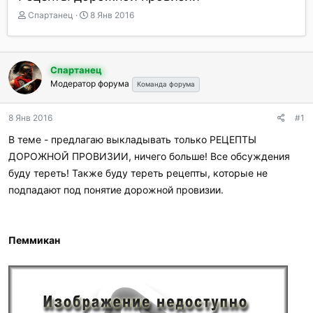
А
Д
Спартанец
8 Янв 2016
в
а
т
т
о
а
р
н
Спартанец
т
а
Модератор форума
Команда форума
е
ч
м
а
ы
л
8 Янв 2016
#1
а
В теме - предлагаю выкладывать только РЕЦЕПТЫ
ДОРОЖНОЙ ПРОВИЗИИ, ничего больше! Все обсуждения
буду тереть! Также буду тереть рецепты, которые не
подпадают под понятие дорожной провизии.
Пеммикан