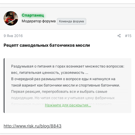
Спартанец
Модератор форума
Команда форума
9 Янв 2016
#15
Рецепт самодельных батончиков мюсли
Раздумывая о питания в горах возникает множество вопросов:
вес, питательная ценность, усвояемость …
В очередной раз размышляя о вопросе еды я наткнулся на
такой вариант как батончики мюсли и спортивные батончики.
Первая реакция, перепробовать все и выбрать самые
подходящие. Но читая состав и учитывая цену фабричных
батончиков вынужден был отказаться от этого варианта.
Нажмите для раскрытия...
Кушать химию (красители, стабилизаторы, усилители вкуса,
ароматизаторы) при таких больших ценах на такой маленький
вес не есть целесообразным. Задумался над вариантом а не
http://www.risk.ru/blog/8843
смогу ли я сделать этот продукт самостоятельно.