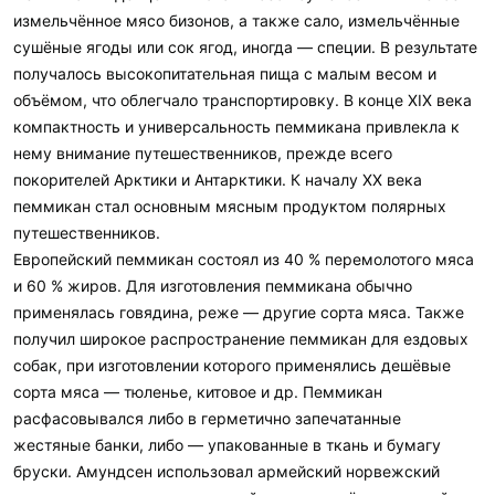
измельчённое мясо бизонов, а также сало, измельчённые
сушёные ягоды или сок ягод, иногда — специи. В результате
получалось высокопитательная пища с малым весом и
объёмом, что облегчало транспортировку. В конце XIX века
компактность и универсальность пеммикана привлекла к
нему внимание путешественников, прежде всего
покорителей Арктики и Антарктики. К началу XX века
пеммикан стал основным мясным продуктом полярных
путешественников.
Европейский пеммикан состоял из 40 % перемолотого мяса
и 60 % жиров. Для изготовления пеммикана обычно
применялась говядина, реже — другие сорта мяса. Также
получил широкое распространение пеммикан для ездовых
собак, при изготовлении которого применялись дешёвые
сорта мяса — тюленье, китовое и др. Пеммикан
расфасовывался либо в герметично запечатанные
жестяные банки, либо — упакованные в ткань и бумагу
бруски. Амундсен использовал армейский норвежский