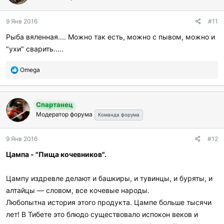
9 Янв 2016
#11
Рыба вяленная.... Можно так есть, можно с пывом, можно и
"ухи" сварить.....
П
Omega
о
б
л
Спартанец
а
Модератор форума
г
Команда форума
о
д
9 Янв 2016
#12
а
р
Цампа - "Пища кочевников".
и
л
и
Цампу издревле делают и башкиры, и тувинцы, и буряты, и
:
алтайцы — словом, все кочевые народы.
Любопытна история этого продукта. Цампе больше тысячи
лет! В Тибете это блюдо существовало испокон веков и