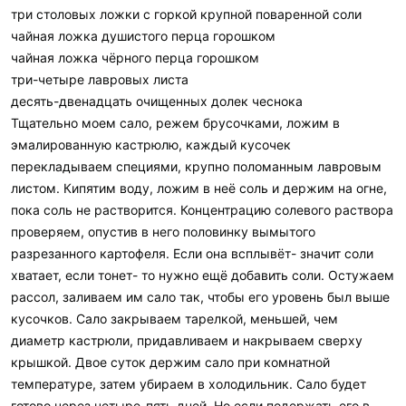
:
три столовых ложки с горкой крупной поваренной соли
отталкивался .
ингридиенты и оборудование
чайная ложка душистого перца горошком
Нам нужна мясорубка или кухонный измельчитель. Можно и
чайная ложка чёрного перца горошком
без него но нам нужен эффект большей усвояемости и
три-четыре лавровых листа
увеличения калорийности в продуктах.
десять-двенадцать очищенных долек чеснока
Сначала берем чайную чашку овсяных «геркулес» (можно
Тщательно моем сало, режем брусочками, ложим в
других хлопьев, все зависит от ваших вкусов) измельчаем
эмалированную кастрюлю, каждый кусочек
хлопья в муку. Отставляем в сторону.
перекладываем специями, крупно поломанным лавровым
Берем сухофрукты и орехи, каждый выбирает для себя
преимущественные сухофрукты, кому что больше нравиться,
листом. Кипятим воду, ложим в неё соль и держим на огне,
по горсти. Я беру очищенные сушенные грецкие орехи, изюм,
пока соль не растворится. Концентрацию солевого раствора
курагу, финики, кунжут, лен ….
проверяем, опустив в него половинку вымытого
Вариации с сухофруктами множество. Если вы будете
разрезанного картофеля. Если она всплывёт- значит соли
использовать кунжут или другие мелкие семечки, сначала
хватает, если тонет- то нужно ещё добавить соли. Остужаем
измельчите их а после уже по горсти добавляйте все
рассол, заливаем им сало так, чтобы его уровень был выше
остальное что вам нравится.
кусочков. Сало закрываем тарелкой, меньшей, чем
Можно добавить все что нравится, но как мы знаем, в горах у
нас обостряются вкусовые рецепты. Составьте для себя
диаметр кастрюли, придавливаем и накрываем сверху
основные вкусы, вкусы кураги+орехи, чернослива+орехи,
крышкой. Двое суток держим сало при комнатной
финиковый+орехи. Измельчите сухофрукты и орехи до
температуре, затем убираем в холодильник. Сало будет
пастообразной массы.
готово через четыре-пять дней. Но если подержать его в