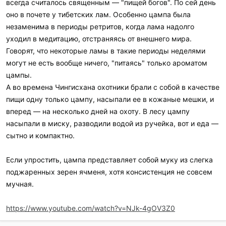
всегда считалось священным — "пищей богов". По сей день
оно в почете у тибетских лам. Особенно цампа была
незаменима в периоды ретритов, когда лама надолго
уходил в медитацию, отстраняясь от внешнего мира.
Говорят, что некоторые ламы в такие периоды неделями
могут не есть вообще ничего, "питаясь" только ароматом
цампы.
А во времена Чингисхана охотники брали с собой в качестве
пищи одну только цампу, насыпали ее в кожаные мешки, и
вперед — на несколько дней на охоту. В лесу цампу
насыпали в миску, разводили водой из ручейка, вот и еда —
сытно и компактно.
Если упростить, цампа представляет собой муку из слегка
поджаренных зерен ячменя, хотя консистенция не совсем
мучная.
https://www.youtube.com/watch?v=NJk-4gOV3Z0