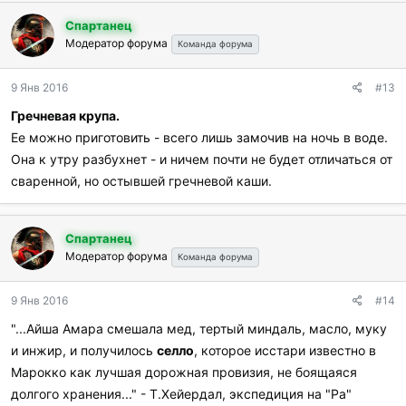
Спартанец
Модератор форума
Команда форума
9 Янв 2016
#13
Гречневая крупа.
Ее можно приготовить - всего лишь замочив на ночь в воде.
Она к утру разбухнет - и ничем почти не будет отличаться от
сваренной, но остывшей гречневой каши.
Спартанец
Модератор форума
Команда форума
9 Янв 2016
#14
"...Айша Амара смешала мед, тертый миндаль, масло, муку
и инжир, и получилось
селло
, которое исстари известно в
Марокко как лучшая дорожная провизия, не боящаяся
долгого хранения..." - Т.Хейердал, экспедиция на "Ра"