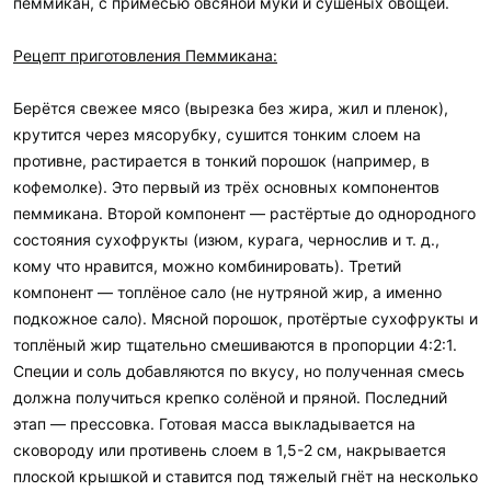
пеммикан, с примесью овсяной муки и сушёных овощей.
Рецепт приготовления Пеммикана:
Берётся свежее мясо (вырезка без жира, жил и пленок),
крутится через мясорубку, сушится тонким слоем на
противне, растирается в тонкий порошок (например, в
кофемолке). Это первый из трёх основных компонентов
пеммикана. Второй компонент — растёртые до однородного
состояния сухофрукты (изюм, курага, чернослив и т. д.,
кому что нравится, можно комбинировать). Третий
компонент — топлёное сало (не нутряной жир, а именно
подкожное сало). Мясной порошок, протёртые сухофрукты и
топлёный жир тщательно смешиваются в пропорции 4:2:1.
Специи и соль добавляются по вкусу, но полученная смесь
должна получиться крепко солёной и пряной. Последний
этап — прессовка. Готовая масса выкладывается на
сковороду или противень слоем в 1,5-2 см, накрывается
плоской крышкой и ставится под тяжелый гнёт на несколько