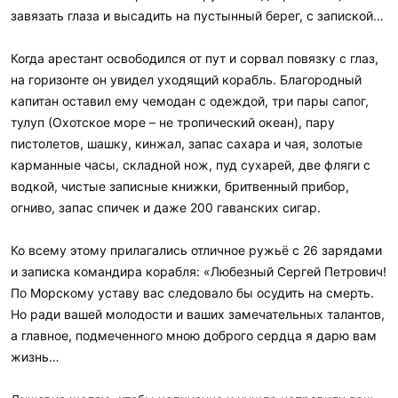
завязать глаза и высадить на пустынный берег, с запиской…
Когда арестант освободился от пут и сорвал повязку с глаз,
на горизонте он увидел уходящий корабль. Благородный
капитан оставил ему чемодан с одеждой, три пары сапог,
тулуп (Охотское море – не тропический океан), пару
пистолетов, шашку, кинжал, запас сахара и чая, золотые
карманные часы, складной нож, пуд сухарей, две фляги с
водкой, чистые записные книжки, бритвенный прибор,
огниво, запас спичек и даже 200 гаванских сигар.
Ко всему этому прилагались отличное ружьё с 26 зарядами
и записка командира корабля: «Любезный Сергей Петрович!
По Морскому уставу вас следовало бы осудить на смерть.
Но ради вашей молодости и ваших замечательных талантов,
а главное, подмеченного мною доброго сердца я дарю вам
жизнь…