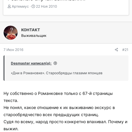
А
Д
Артемиус
22 Ноя 2010
в
а
т
т
о
а
р
н
KOHTAKT
т
а
Выживальщик
е
ч
м
а
ы
л
7 Июн 2016
#21
а
Desmaster написал(а):
«Дни в Романовке». Старообрядцы глазами японцев
Ну собственно о Романковке только с 67-й страницы
текста.
Не понял, какое отношение к их выживанию экскурс в
старообрядчество всех предыдущих страниц.
Судя по всему, народ просто конкретно впахивал. Почему и
выжил.