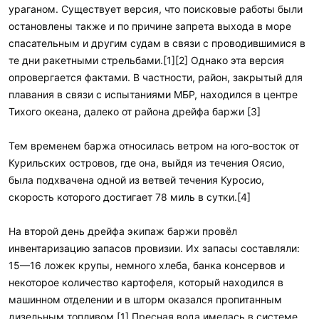
ураганом. Существует версия, что поисковые работы были
остановлены также и по причине запрета выхода в море
спасательным и другим судам в связи с проводившимися в
те дни ракетными стрельбами.[1][2] Однако эта версия
опровергается фактами. В частности, район, закрытый для
плавания в связи с испытаниями МБР, находился в центре
Тихого океана, далеко от района дрейфа баржи [3]
Тем временем баржа относилась ветром на юго-восток от
Курильских островов, где она, выйдя из течения Оясио,
была подхвачена одной из ветвей течения Куросио,
скорость которого достигает 78 миль в сутки.[4]
На второй день дрейфа экипаж баржи провёл
инвентаризацию запасов провизии. Их запасы составляли:
15—16 ложек крупы, немного хлеба, банка консервов и
некоторое количество картофеля, который находился в
машинном отделении и в шторм оказался пропитанным
дизельным топливом.[1] Пресная вода имелась в системе