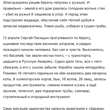
(благоразумно решив беречь патроны к ружью). И
правильно – зимой в его дом рвалась голодная волчья стая
– убил из ружья 8 хищников в упор. А перед этим
подстрелил медведя, обеспечив себя тёплой шубой и
запасом медвежатины. Ловил рыбу, собирал и сушил грибы.
12 апреля Сергей Лисицын прогуливался по берегу,
оценивая последствия весенних штормов, и увидел
лежащего ничком человека. Без сил и чувств. Выяснилось,
что Василий, так звали несчастного, – с транспорта,
шедшего в Русскую Америку. Судно дало течь, все с него
сбежали, а его с сыном забыли. Корабль нашли неподалёку.
Помимо 16-летнего паренька на нём оказались две овчарки,
коты, 8 холмогорских коров, бык, 16 волов, 26 овец, запасы
продуктов, инструменты, семена ячменя и ржи, а ещё
оружие, телескоп, две подзорные трубы, самовар,
строительный и огородный инструмент.
Семь месяцев одиночества напрочь выветрили у «барина»