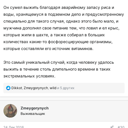
Он сумел выжить благодаря аварийному запасу риса и
воды, хранящемуся в подземном депо и предусмотренному
специально для такого случая, однако этого было мало, и
мужчина дополнял свое питание тем, что ловил и ел крыс,
которые жили в шахте, а также собирал в больших
количествах какие-то фосфоресцирующие организмы,
которые составляли его источник витаминов.
Это самый уникальный случай, когда человеку удалось
выжить в течение столь длительного времени в таких
экстремальных условиях.
П
Dikkot
,
Zmeygorynych
,
wild
и 5 других
о
б
л
Zmeygorynych
а
г
Выживальщик
о
д
24 Дек 2016
#30