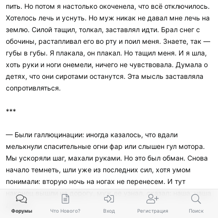
пить. Но потом я настолько окоченела, что всё отключилось.
Хотелось лечь и уснуть. Но муж никак не давал мне лечь на
землю. Силой тащил, толкал, заставлял идти. Брал снег с
обочины, растапливал его во рту и поил меня. Знаете, так —
губы в губы. Я плакала, он плакал. Но тащил меня. И я шла,
хоть руки и ноги онемели, ничего не чувствовала. Думала о
детях, что они сиротами останутся. Эта мысль заставляла
сопротивляться.
***
— Были галлюцинации: иногда казалось, что вдали
мелькнули спасительные огни фар или слышен гул мотора.
Мы ускоряли шаг, махали руками. Но это был обман. Снова
начало темнеть, шли уже из последних сил, хотя умом
понимали: вторую ночь на ногах не перенесем. И тут
наконец вышли на дорогу, муж ее узнал, сказал: наша, наша
дорога.
Форумы
Что Нового?
Вход
Регистрация
Поиск