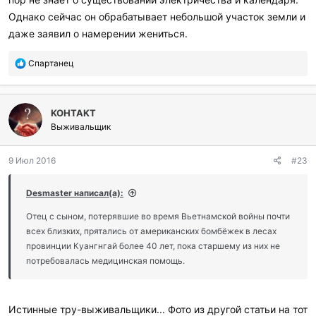
Однако сейчас он обрабатывает небольшой участок земли и
даже заявил о намерении жениться.
П
Спартанец
о
б
л
KOHTAKT
а
г
Выживальщик
о
д
9 Июл 2016
#23
а
р
и
Desmaster написал(а):
л
и
Отец с сыном, потерявшие во время Вьетнамской войны почти
:
всех близких, прятались от американских бомбёжек в лесах
провинции Куангнгай более 40 лет, пока старшему из них не
потребовалась медицинская помощь.
Истинные тру-выживальщики... Фото из другой статьи на тот