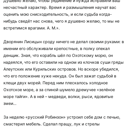
Душевно желаю, чтобы уединение и нужда исправили ваш
несчастный характер. Время и размышления научат вас
оценить мою снисходительность, и если судьба когда-
нибудь сведёт нас снова, чего я душевно желаю, то мы не
встретимся врагами. А. М.».
Дворянин Лисицын сроду ничего не делал своими руками: в
имении его обслуживали крепостные, в полку опекал
денщик. Зная, что корабль шёл по Охотскому морю, он
надеялся, что его оставили на одном из клочков суши гряды
Алеутских или Курильских островов. Но вскоре убедился,
что его положение хуже некуда. Он был зажат судьбой в
клещи двух морей. Перед ним плескалось холодное
Охотское море, а за спиной шумело дремучее «зелёное
море тайги». А в ней – медведи, волки, рыси, ядовитые
змеи…
За неделю «русский Робинзон» устроил себе дом с печью,
смастерил мебель. Сделал пращу, лук и стрелы