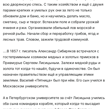
всю дворянскую спесь. С таким хозяйством и ещё с двумя
парами крепких и умелых рук они за лето не только
обновили дом и баню, но и научились делать масло,
сметану, сыр и творог. Вспахали поле и собрали урожай
ячменя и ржи. Организовали обильный лов морской и
речной рыбы. Начали сбор и переработку грибов, ягод и
лесных трав. Словом, зажили трудовой коммуной.
….В 1857 г. писатель Александр Сибиряков встречался с
гостеприимным хозяином медных и золотых приисков в
Приамурье Сергеем Лисицыным. Залежи медной руды и
золота тот когда-то нашёл, будучи в одиночестве. Он был
назначен правительством ещё и управляющим этими
землями. Василий «Пятница» был при нём. Его сын учился в
Московском университете.
А в Петербургском университете за счёт Лисицына учились
оба сына командира корабля, который когда-то высадил