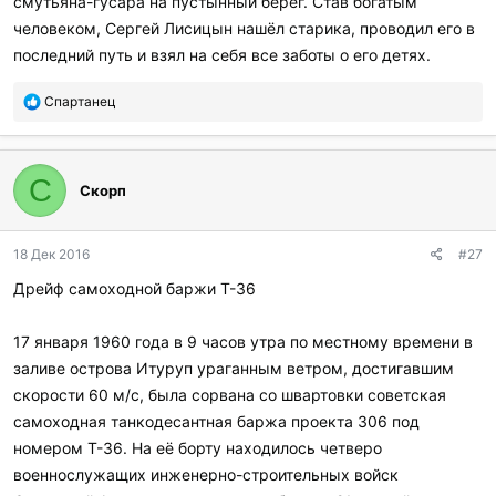
смутьяна-гусара на пустынный берег. Став богатым
человеком, Сергей Лисицын нашёл старика, проводил его в
последний путь и взял на себя все заботы о его детях.
П
Спартанец
о
б
л
а
С
Скорп
г
о
д
18 Дек 2016
#27
а
р
Дрейф самоходной баржи Т-36
и
л
и
17 января 1960 года в 9 часов утра по местному времени в
:
заливе острова Итуруп ураганным ветром, достигавшим
скорости 60 м/с, была сорвана со швартовки советская
самоходная танкодесантная баржа проекта 306 под
номером T-36. На её борту находилось четверо
военнослужащих инженерно-строительных войск