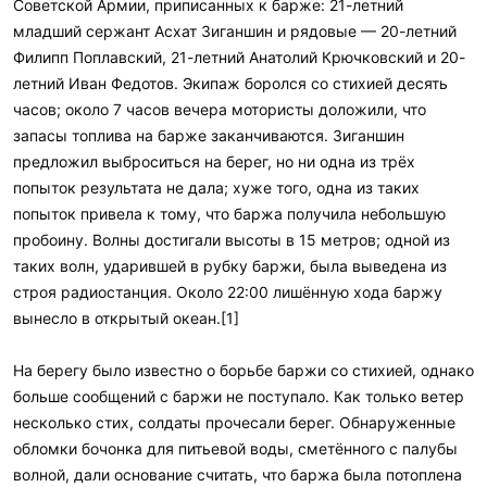
Советской Армии, приписанных к барже: 21-летний
младший сержант Асхат Зиганшин и рядовые — 20-летний
Филипп Поплавский, 21-летний Анатолий Крючковский и 20-
летний Иван Федотов. Экипаж боролся со стихией десять
часов; около 7 часов вечера мотористы доложили, что
запасы топлива на барже заканчиваются. Зиганшин
предложил выброситься на берег, но ни одна из трёх
попыток результата не дала; хуже того, одна из таких
попыток привела к тому, что баржа получила небольшую
пробоину. Волны достигали высоты в 15 метров; одной из
таких волн, ударившей в рубку баржи, была выведена из
строя радиостанция. Около 22:00 лишённую хода баржу
вынесло в открытый океан.[1]
На берегу было известно о борьбе баржи со стихией, однако
больше сообщений с баржи не поступало. Как только ветер
несколько стих, солдаты прочесали берег. Обнаруженные
обломки бочонка для питьевой воды, сметённого с палубы
волной, дали основание считать, что баржа была потоплена