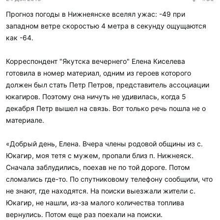
а
р
Прогноз погоды в Нижнеянске вселял ужас: -49 при
и
западном ветре скоростью 4 метра в секунду ощущаются
л
и
как -64.
:
Корреспондент "Якутска вечернего" Елена Киселева
готовила в номер материал, одним из героев которого
должен был стать Петр Петров, представитель ассоциации
юкагиров. Поэтому она ничуть не удивилась, когда 5
декабря Петр вышел на связь. Вот только речь пошла не о
материале.
«Добрый день, Елена. Вчера члены родовой общины из с.
Юкагир, моя тетя с мужем, пропали близ п. Нижнеяск.
Сначала заблудились, поехав не по той дороге. Потом
сломались где-то. По спутниковому телефону сообщили, что
не знают, где находятся. На поиски выезжали жители с.
Юкагир, не нашли, из-за малого количества топлива
вернулись. Потом еще раз поехали на поиски.