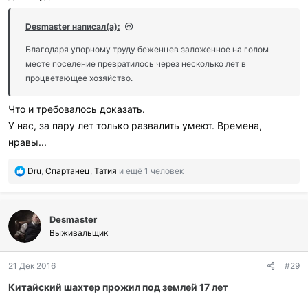
Desmaster написал(а):
Благодаря упорному труду беженцев заложенное на голом
месте поселение превратилось через несколько лет в
процветающее хозяйство.
Что и требовалось доказать.
У нас, за пару лет только развалить умеют. Времена,
нравы...
П
Dru
,
Спартанец
,
Татия
и ещё 1 человек
о
б
л
Desmaster
а
г
Выживальщик
о
д
21 Дек 2016
#29
а
р
Китайский шахтер прожил под землей 17 лет
и
л