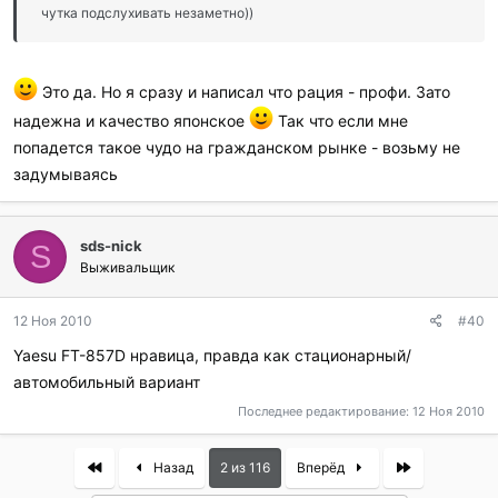
чутка подслухивать незаметно))
Это да. Но я сразу и написал что рация - профи. Зато
надежна и качество японское
Так что если мне
попадется такое чудо на гражданском рынке - возьму не
задумываясь
sds-nick
S
Выживальщик
12 Ноя 2010
#40
Yaesu FT-857D нравица, правда как стационарный/
автомобильный вариант
Последнее редактирование:
12 Ноя 2010
First
Last
Назад
2 из 116
Вперёд