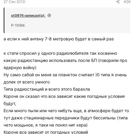
27 Сен 2010
#26
st0974 написал(а):
Р-105М.
а если к ней антену 7-8 метровую будет в самый раз
к стати спросил у одного радиолюбителя так косвенно
какую радиостанцию использовать после БП (говорили про
ядерную войну)
Ну само сабой он меня за планктон считает )0 типа я очень
долек от всего умного
Типа радиостанций и всего этого барахла
Короче он сказал что все зависит какие погодные условия
будут,
Если много пыли или чего нибуть еще, в атмосфере будет то
тут даже стационарные передачики будут бессильны (типа
чето мощьное, я таки не понял нит хера)
Короче все зависит от погодных условий