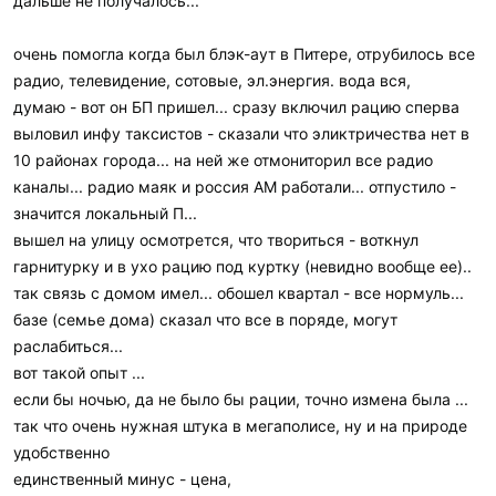
дальше не получалось...
очень помогла когда был блэк-аут в Питере, отрубилось все
радио, телевидение, сотовые, эл.энергия. вода вся,
думаю - вот он БП пришел... сразу включил рацию сперва
выловил инфу таксистов - сказали что эликтричества нет в
10 районах города... на ней же отмониторил все радио
каналы... радио маяк и россия АМ работали... отпустило -
значится локальный П...
вышел на улицу осмотрется, что твориться - воткнул
гарнитурку и в ухо рацию под куртку (невидно вообще ее)..
так связь с домом имел... обошел квартал - все нормуль...
базе (семье дома) сказал что все в поряде, могут
раслабиться...
вот такой опыт ...
если бы ночью, да не было бы рации, точно измена была ...
так что очень нужная штука в мегаполисе, ну и на природе
удобственно
единственный минус - цена,