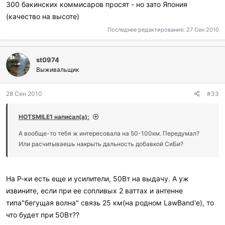
300 бакинских коммисаров просят - но зато Япония
(качество на высоте)
Последнее редактирование:
27 Сен 2010
st0974
Выживальщик
28 Сен 2010
#33
HOTSMILE1 написал(а):
А вообще-то тебя ж интересовала на 50-100км. Передумал?
Или расчитываешь накрыть дальность добавкой СиБи?
На Р-ки есть еще и усилители, 50Вт на выдачу. А уж
извините, если при ее сопливых 2 ваттах и антенне
типа"бегущая волна" связь 25 км(на родном LawBand'е), то
что будет при 50Вт??