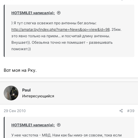
HOTSMILE1 написал(а):
) Я тут слегка освежил про антенны бег.волны:
http://amatar.by/index.php?name=News&op=view&id=98
. 25км.
это явно только на прием... и посчитай длину антенны.
Внушает)). Обезьяна точно не помешает - развешивать
поможет.))
Вот моя на Рку.
Paul
Интересующийся
29 Сен 2010
#39
HOTSMILE1 написал(а):
У нее частотка - МВД. Нам как бы нииз-зя совсем, тока если