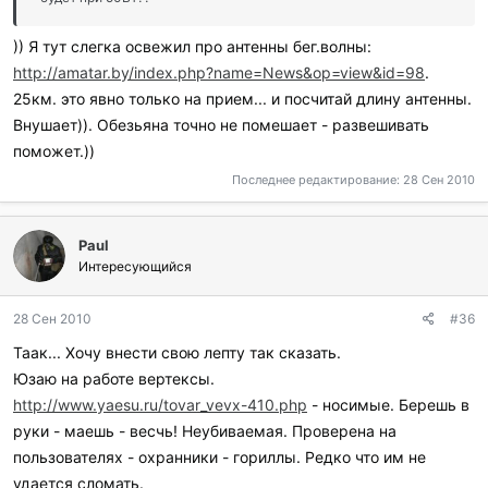
)) Я тут слегка освежил про антенны бег.волны:
http://amatar.by/index.php?name=News&op=view&id=98
.
25км. это явно только на прием... и посчитай длину антенны.
Внушает)). Обезьяна точно не помешает - развешивать
поможет.))
Последнее редактирование:
28 Сен 2010
Paul
Интересующийся
28 Сен 2010
#36
Таак... Хочу внести свою лепту так сказать.
Юзаю на работе вертексы.
http://www.yaesu.ru/tovar_vevx-410.php
- носимые. Берешь в
руки - маешь - весчь! Неубиваемая. Проверена на
пользователях - охранники - гориллы. Редко что им не
удается сломать.