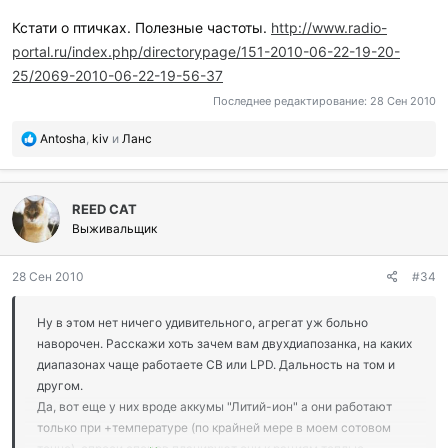
Кстати о птичках. Полезные частоты.
http://www.radio-
portal.ru/index.php/directorypage/151-2010-06-22-19-20-
25/2069-2010-06-22-19-56-37
Последнее редактирование:
28 Сен 2010
П
Antosha
,
kiv
и
Ланс
о
б
л
REED CAT
а
г
Выживальщик
о
д
28 Сен 2010
#34
а
р
и
Ну в этом нет ничего удивительного, агрегат уж больно
л
наворочен. Расскажи хоть зачем вам двухдиапозанка, на каких
и
диапазонах чаще работаете СВ или LPD. Дальность на том и
:
другом.
Да, вот еще у них вроде аккумы "Литий-ион" а они работают
только при +температуре (по крайней мере в моем сотовом