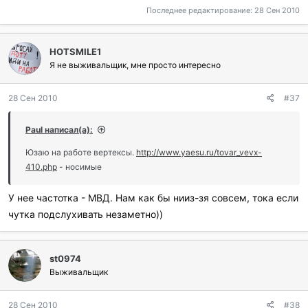
Последнее редактирование:
28 Сен 2010
HOTSMILE1
Я не выживальщик, мне просто интересно
28 Сен 2010
#37
Paul написал(а):
Юзаю на работе вертексы.
http://www.yaesu.ru/tovar_vevx-
410.php
- носимые
У нее частотка - МВД. Нам как бы нииз-зя совсем, тока если
чутка подслухивать незаметно))
st0974
Выживальщик
28 Сен 2010
#38