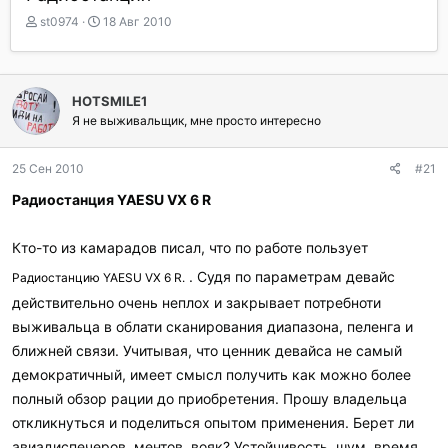
А
Д
st0974
18 Авг 2010
в
а
т
т
о
а
р
н
HOTSMILE1
т
а
Я не выживальщик, мне просто интересно
е
ч
м
а
ы
л
25 Сен 2010
#21
а
Радиостанция YAESU VX 6 R
Кто-то из камарадов писал, что по работе пользует
. Судя по параметрам девайс
Радиостанцию YAESU VX 6 R.
действительно очень неплох и закрывает потребноти
выживальца в облати сканирования диапазона, пеленга и
ближней связи. Учитывая, что ценник девайса не самый
демократичный, имеет смысл получить как можно более
полный обзор рации до приобретения. Прошу владельца
откликнуться и поделиться опытом применения. Берет ли
авиадиспечеров, ментов, вояк? Устойчивость, шум, время