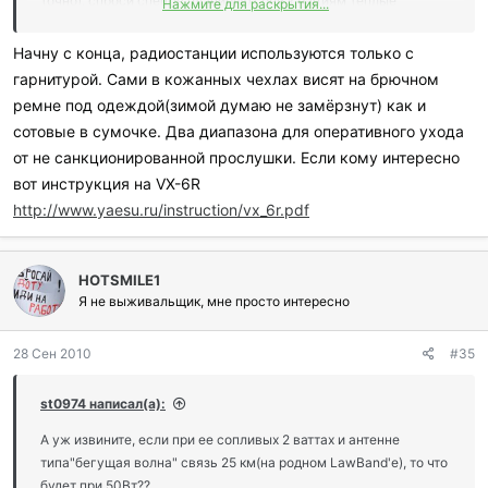
точно), спроси спецов планируют они к рациям теплые
Нажмите для раскрытия...
"носочки" выдавать или я что-то путаю.
Начну с конца, радиостанции используются только с
гарнитурой. Сами в кожанных чехлах висят на брючном
ремне под одеждой(зимой думаю не замёрзнут) как и
сотовые в сумочке. Два диапазона для оперативного ухода
от не санкционированной прослушки. Если кому интересно
вот инструкция на VX-6R
http://www.yaesu.ru/instruction/vx_6r.pdf
HOTSMILE1
Я не выживальщик, мне просто интересно
28 Сен 2010
#35
st0974 написал(а):
А уж извините, если при ее сопливых 2 ваттах и антенне
типа"бегущая волна" связь 25 км(на родном LawBand'е), то что
будет при 50Вт??