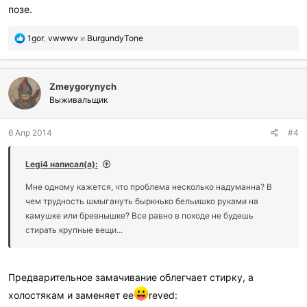
позе.
П
1gor
,
vwwwv
и
BurgundyTone
о
б
л
Zmeygorynych
а
г
Выживальщик
о
д
6 Апр 2014
#4
а
р
и
Legi4 написал(а):
л
и
Мне одному кажется, что проблема несколько надуманна? В
:
чем трудность шмыгануть быркнько бельишко руками на
камушке или бревнышке? Все равно в походе не будешь
стирать крупные вещи...
Предварительное замачивание облегчает стирку, а
холостякам и заменяет ее
reved: