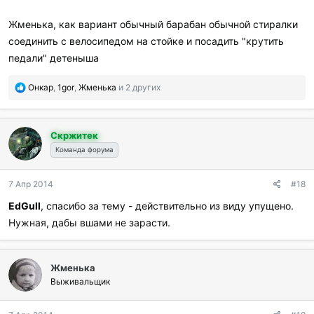
и
:
Жменька, как вариант обычный барабан обычной стиралки
соединить с велосипедом на стойке и посадить "крутить
педали" детеныша
П
Онкар
,
1gor
,
Жменька
и 2 других
о
б
л
Скржитек
а
г
Команда форума
о
д
7 Апр 2014
#18
а
р
EdGull
, спасибо за тему - действительно из виду упущено.
и
Нужная, дабы вшами не зарасти.
л
и
:
Жменька
Выживальщик