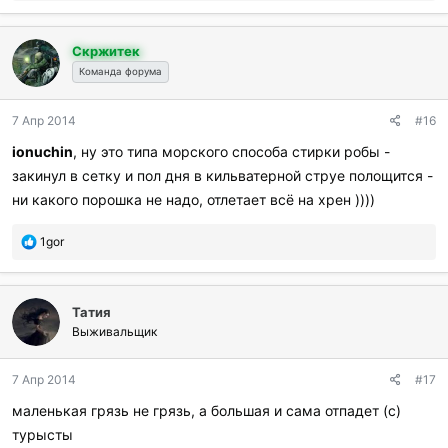
б
л
Скржитек
а
г
Команда форума
о
д
7 Апр 2014
#16
а
р
ionuchin
, ну это типа морского способа стирки робы -
и
закинул в сетку и пол дня в кильватерной струе полощится -
л
и
ни какого порошка не надо, отлетает всё на хрен ))))
:
П
1gor
о
б
л
Татия
а
г
Выживальщик
о
д
7 Апр 2014
#17
а
р
маленькая грязь не грязь, а большая и сама отпадет (с)
и
турысты
л