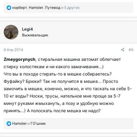
П
норберт
,
Hamster
,
Путевод
и 5 других
о
б
л
Legi4
а
г
Выживальщик
о
д
6 Апр 2014
#5
а
р
Zmeygorynych
, стиральная машина автомат облегчает
и
стирку холостякам и ни какого замачивания...)
л
и
Что вы в походе стирать-то в мешке собираетесь?
:
Фуфайку? Брюки? Так не получится в мешке... Просто
замочить в мешке, конечно, можно, и что таскать на себе 5-
10 кг воды? Носки, трусы, нательное мне проще за 5-7
минут руками жмыхануть, а позу и удобную можно
принять...) А полоскать после мешка не надо?
П
Hamster
и
ГО'шник
о
б