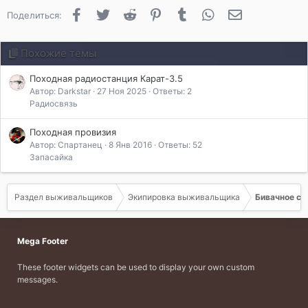
Facebook
Twitter
Reddit
Pinterest
Tumblr
WhatsApp
Электронная 
Поделиться:
Похожие темы
Походная радиостанция Карат-3.5
Автор: Darkstar
27 Ноя 2025
Ответы: 2
Радиосвязь
Походная провизия
Автор: Спартанец
8 Янв 2016
Ответы: 52
Запасайка
Раздел выживальщиков
Экипировка выживальщика
Бивачное с
Mega Footer
These footer widgets can be used to display your own custom
messages.