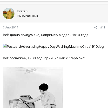
б
л
bratan
а
г
Выживальщик
о
д
7 Апр 2014
#11
а
р
Всё давно придумано, например модель 1910 года:
и
л
и
:
Вот посвежее, 1930 год, принцип как с "гермой":