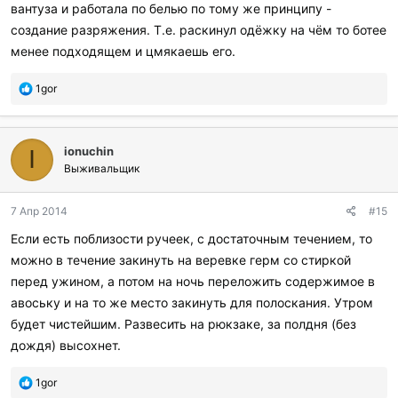
:
вантуза и работала по белью по тому же принципу -
создание разряжения. Т.е. раскинул одёжку на чём то ботее
менее подходящем и цмякаешь его.
П
1gor
о
б
л
ionuchin
а
I
г
Выживальщик
о
д
7 Апр 2014
#15
а
р
Если есть поблизости ручеек, с достаточным течением, то
и
можно в течение закинуть на веревке герм со стиркой
л
и
перед ужином, а потом на ночь переложить содержимое в
:
авоську и на то же место закинуть для полоскания. Утром
будет чистейшим. Развесить на рюкзаке, за полдня (без
дождя) высохнет.
П
1gor
о