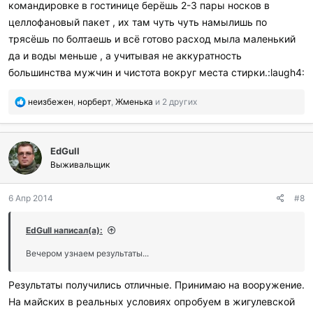
командировке в гостинице берёшь 2-3 пары носков в
л
и
целлофановый пакет , их там чуть чуть намылишь по
:
трясёшь по болтаешь и всё готово расход мыла маленький
да и воды меньше , а учитывая не аккуратность
большинства мужчин и чистота вокруг места стирки.:laugh4:
П
неизбежен
,
норберт
,
Жменька
и 2 других
о
б
л
EdGull
а
г
Выживальщик
о
д
6 Апр 2014
#8
а
р
и
EdGull написал(а):
л
и
Вечером узнаем результаты...
:
Результаты получились отличные. Принимаю на вооружение.
На майских в реальных условиях опробуем в жигулевской