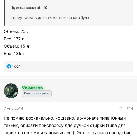
1gor написал(а):
герму таскать для стирки тяжеловато будет.
Объем: 25 л
Вес: 177 г
Объем: 15 л
Вес: 135 г
П
1gor
о
б
л
Скржитек
а
г
Команда форума
о
д
7 Апр 2014
#14
а
р
Не помню досканально, но давно, в журнале типа Юнный
и
техник, описали приспособу для ручной стирки (типа для
л
и
туристов потому и запомнилась ). Эта вешь была наподобие