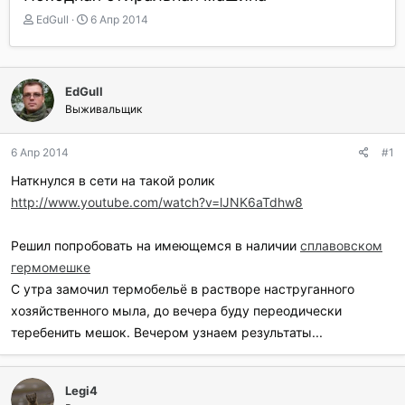
А
Д
EdGull
6 Апр 2014
в
а
т
т
о
а
р
н
EdGull
т
а
Выживальщик
е
ч
м
а
ы
л
6 Апр 2014
#1
а
Наткнулся в сети на такой ролик
http://www.youtube.com/watch?v=lJNK6aTdhw8
Решил попробовать на имеющемся в наличии
сплавовском
гермомешке
С утра замочил термобельё в растворе наструганного
хозяйственного мыла, до вечера буду переодически
теребенить мешок. Вечером узнаем результаты...
Legi4