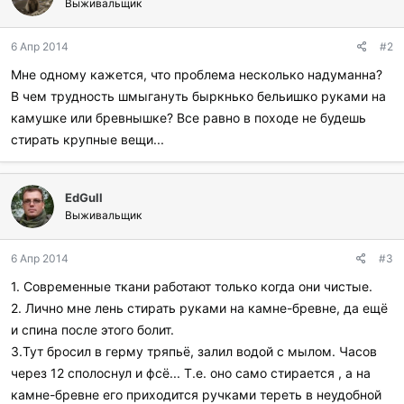
Выживальщик
6 Апр 2014
#2
Мне одному кажется, что проблема несколько надуманна?
В чем трудность шмыгануть быркнько бельишко руками на
камушке или бревнышке? Все равно в походе не будешь
стирать крупные вещи...
EdGull
Выживальщик
6 Апр 2014
#3
1. Современные ткани работают только когда они чистые.
2. Лично мне лень стирать руками на камне-бревне, да ещё
и спина после этого болит.
3.Тут бросил в герму тряпьё, залил водой с мылом. Часов
через 12 сполоснул и фсё... Т.е. оно само стирается , а на
камне-бревне его приходится ручками тереть в неудобной