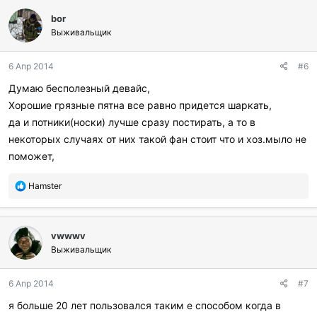
л
bor
а
г
Выживальщик
о
д
6 Апр 2014
#6
а
р
Думаю бесполезный девайс,
и
Хорошие грязные пятна все равно придется шаркать,
л
и
да и потники(носки) лучше сразу постирать, а то в
:
некоторых случаях от них такой фан стоит что и хоз.мыло не
поможет,
П
Hamster
о
б
л
vwwwv
а
г
Выживальщик
о
д
6 Апр 2014
#7
а
р
я больше 20 лет пользовался таким е способом когда в
и