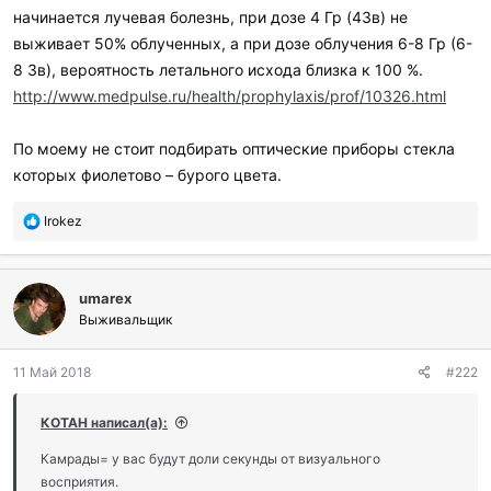
начинается лучевая болезнь, при дозе 4 Гр (4Зв) не
выживает 50% облученных, а при дозе облучения 6-8 Гр (6-
8 Зв), вероятность летального исхода близка к 100 %.
http://www.medpulse.ru/health/prophylaxis/prof/10326.html
По моему не стоит подбирать оптические приборы стекла
которых фиолетово – бурого цвета.
П
Irokez
о
б
л
umarex
а
г
Выживальщик
о
д
11 Май 2018
#222
а
р
и
КОТАН написал(а):
л
и
Камрады= у вас будут доли секунды от визуального
:
восприятия.