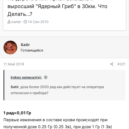
выросший "Ядерный Гриб" в 30км. Что
Делать...?
А
Д
karter
14 Сен 2010
в
а
т
т
о
а
р
н
Satir
т
а
Готовящийся
е
ч
м
а
ы
л
11 Май 2018
#221
а
Irokez написал(а):
Satir
, доза более 2000 рад как действует на оператора
оптического прибора?
1 рад=0,01 Гр
Первые изменения в составе крови происходят при
полученной дозе 0.25 Гр (0.25 Зв), при дозе 1 Гр (1 Зв)