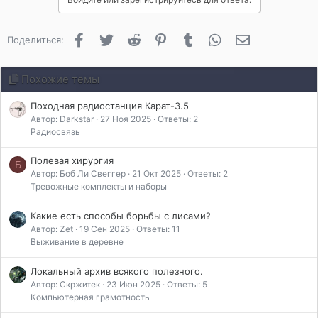
о
д
а
Facebook
Twitter
Reddit
Pinterest
Tumblr
WhatsApp
Электронная 
Поделиться:
р
и
л
Похожие темы
и
:
Походная радиостанция Карат-3.5
Автор: Darkstar
27 Ноя 2025
Ответы: 2
Радиосвязь
Полевая хирургия
Б
Автор: Боб Ли Свеггер
21 Окт 2025
Ответы: 2
Тревожные комплекты и наборы
Какие есть способы борьбы с лисами?
Автор: Zet
19 Сен 2025
Ответы: 11
Выживание в деревне
Локальный архив всякого полезного.
Автор: Скржитек
23 Июн 2025
Ответы: 5
Компьютерная грамотность