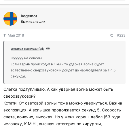
о
б
л
begemot
а
г
Выживальщик
о
д
11 Май 2018
#223
а
р
и
umarex написал(а):
л
и
Нууууу не совсем.
:
Если взрыв происходит в 1 км - то ударная волна будет
естественно сверхзвуковой и дойдет до наблюдателя за 1-1.5
секунды.
Слегка подтупливаю. А как ударная волна может быть
сверхзвуковой?
Кстати. От световой волны тоже можно увернуться. Важна
экспозиция. А вспышка продолжается секунд 5. Скорость
света, конечно, высокая. Но у меня кореш, дебил (53 года
человеку, К.М.Н., высшая категория по хирургии,