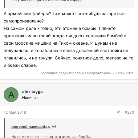
А армейские файеры? Там может что-нибудь загореться
самопроизвольно?
На самом деле - говно, эти атомные бомбы. Гляньте
протоколы испытаний, когда пиндосы херачили бомбой в
свои морские мишени на Тихом океане. И цунами не
получалось, и корабли из железа довоенной постройки не
плавились, и не тонули. Сейчас, понятное дело, железо не то
и океан слабее.
Последнее редактирование модератором:
29 Май 2026
alex tayga
A
Новичок
12 Май 2018
#230
begemot написал(а):
На самом деле - говно, эти атомные бомбы.