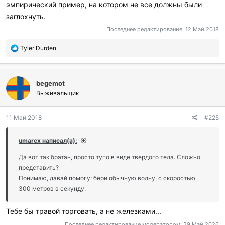
эмпирический пример, на котором не все должны были
заглохнуть.
Последнее редактирование:
12 Май 2018
П
Tyler Durden
о
б
л
begemot
а
г
Выживальщик
о
д
11 Май 2018
#225
а
р
и
umarex написал(а):
л
и
Да вот так братан, просто тупо в виде твердого тела. Сложно
:
представить?
Понимаю, давай помогу: бери обычную волну, с скоростью
300 метров в секунду.
Тебе бы травой торговать, а не железками...
Последнее редактирование модератором:
29 Май 2026