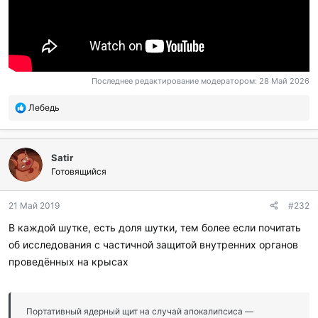
Последнее редактирование модератором:
28 Май 2026
П
Лебедь
о
б
л
Satir
а
г
Готовящийся
о
д
21 Май 2019
#232
а
р
В каждой шутке, есть доля шутки, тем более если почитать
и
об исследования с частичной защитой внутренних органов
л
и
проведённых на крысах
:
Портативный ядерный щит на случай апокалипсиса —