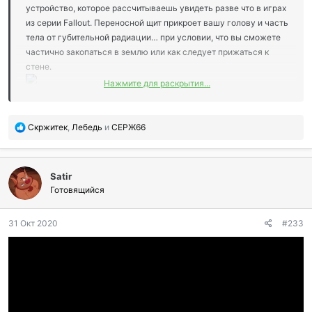
устройство, которое рассчитываешь увидеть разве что в играх
из серии Fallout. Переносной щит прикроет вашу голову и часть
тела от губительной радиации… при условии, что вы сможете
частично закопаться в землю или как следует прижаться к
стене.
Нажмите для раскрытия...
https://www.popmech.ru/gadgets/2319...etings-
PopMechanics&utm_content=instant#part1
П
Скржитек
,
Лебедь
и
СЕРЖ66
о
б
л
Satir
а
г
Готовящийся
о
д
31 Окт 2020
#233
а
р
и
л
и
: