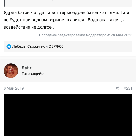
Ядрён батон - эт да , а вот термоядрен батон - эт тема. Та и
не будет при водном взрыве плавится . Вода она такая , а
воздействие не долгое .
Последнее редактирование модератором:
28 Май 2026
П
Лебедь
,
Скржитек
и
СЕРЖ66
о
б
л
Satir
а
г
Готовящийся
о
д
6 Май 2019
#231
а
р
и
л
и
: