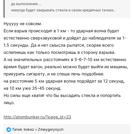
до выполнения....
некогда будет закрывать стекла в своих кредитных тачках..
Нууууу не совсем.
Если взрыв происходит в 1 км - то ударная волна будет
естественно сверхзвуковой и дойдет до наблюдателя за 1-
1.5 секунды. Да и нет смысла рыпатся, скорее всего
ослепнешь как только посмотришь в сторону взрыва.
А на значительных расстояниях в 5-6-7-10 км естественно
время будет вагон, реально можно будет выйти из машины,
прикурить сигарету, и не спеша лечь поудобнее.
на расстояние 5 км ударная волна подойдет за 12 секунд,
на 10 км уже 35-45 секунд.
Но силы еще хватит что бы высадить стекла и попортить
лицо.
http://atombunker.ru/?page_id=23
П
Татия
,
Irokez
и
Zmeygorynych