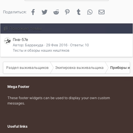
Facebook
Twitter
Reddit
Pinterest
Tumblr
WhatsApp
Электронная 
Поделиться:
Похожие темы
Пнв-57е
Автор: Барракуда
29 Фев 2016
Ответы: 10
Тесты и обзоры наших ништяков
Раздел выживальщиков
Экипировка выживальщика
Приборы и о
Mega Footer
These footer widgets can be used to display your own custom
messages.
Useful links