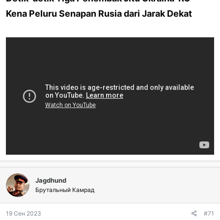
и
л
Kena Peluru Senapan Rusia dari Jarak Dekat​
и
:
Jagdhund
Брутальный Камрад
19 Сен 2023
#71