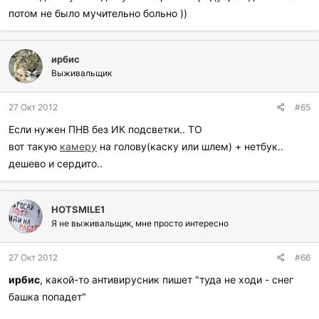
потом не было мучительно больно ))
ирбис
Выживальщик
27 Окт 2012
#65
Если нужен ПНВ без ИК подсветки.. ТО
вот такую
камеру
на голову(каску или шлем) + нетбук..
дешево и сердито..
HOTSMILE1
Я не выживальщик, мне просто интересно
27 Окт 2012
#66
ирбис
, какой-то антивирусник пишет "туда не ходи - снег
башка попадет"