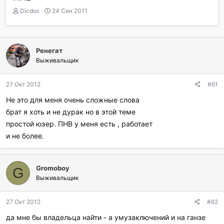
А
Д
Dicdoc
24 Сен 2011
в
а
т
т
о
а
р
н
Ренегат
т
а
Выживальщик
е
ч
м
а
ы
л
27 Окт 2012
#61
а
Не это для меня очень сложные слова
брат я хоть и не дурак но в этой теме
простой юэер. ПНВ у меня есть , работает
и не более.
Gromoboy
G
Выживальщик
27 Окт 2012
#62
да мне бы владельца найти - а умузаключений и на ганзе