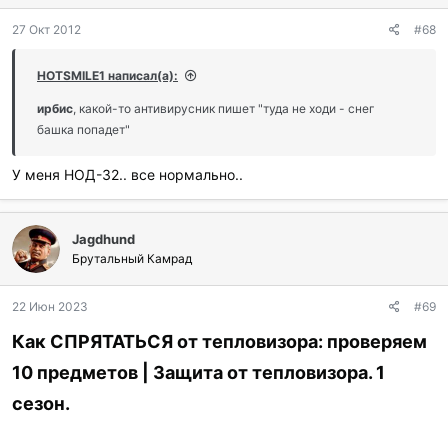
27 Окт 2012
#68
HOTSMILE1 написал(а):
ирбис
, какой-то антивирусник пишет "туда не ходи - снег
башка попадет"
У меня НОД-32.. все нормально..
Jagdhund
Брутальный Камрад
22 Июн 2023
#69
Как СПРЯТАТЬСЯ от тепловизора: проверяем
10 предметов | Защита от тепловизора. 1
сезон.​