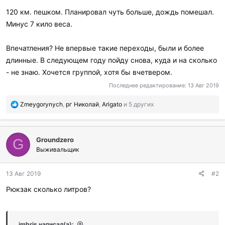
120 км. пешком. Планировал чуть больше, дождь помешал.
Минус 7 кило веса.
Впечатления? Не впервые такие переходы, были и более
длинные. В следующем году пойду снова, куда и на сколько
- не знаю. Хочется группой, хотя бы вчетвером.
Последнее редактирование:
13 Авг 2019
П
Zmeygorynych
,
рг Николай
,
Arigato
и 5 других
о
б
л
Groundzero
а
G
г
Выживальщик
о
д
13 Авг 2019
#2
а
р
Рюкзак сколько литров?
и
л
и
:
imbris написал(а):