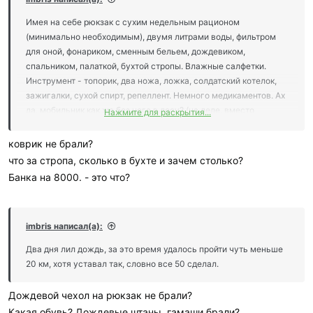
Имея на себе рюкзак с сухим недельным рационом
(минимально необходимым), двумя литрами воды, фильтром
для оной, фонариком, сменным бельем, дождевиком,
спальником, палаткой, бухтой стропы. Влажные салфетки.
Инструмент - топорик, два ножа, ложка, солдатский котелок,
зажигалки, сухой спирт, репеллент. Немного медикаментов. Ах
да, мобильник как же без него в лесу? (на деле, вместо
Нажмите для раскрытия...
компаса). Банка на 8000.
коврик не брали?
что за стропа, сколько в бухте и зачем столько?
Банка на 8000. - это что?
imbris написал(а):
Два дня лил дождь, за это время удалось пройти чуть меньше
20 км, хотя уставал так, словно все 50 сделал.
Дождевой чехол на рюкзак не брали?
Какая обувь? Дождевые штаны, гамаши брали?