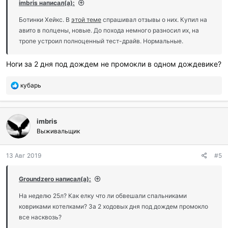
imbris написал(а):
Ботинки Хейкс. В
этой теме
спрашивал отзывы о них. Купил на
авито в полцены, новые. До похода немного разносил их, на
тропе устроил полноценный тест-драйв. Нормальные.
Ноги за 2 дня под дождем не промокли в одном дождевике?
П
кубарь
о
б
л
imbris
а
г
Выживальщик
о
д
13 Авг 2019
#5
а
р
и
Groundzero написал(а):
л
и
На неделю 25л? Как елку что ли обвешали спальниками
:
ковриками котелками? За 2 ходовых дня под дождем промокло
все насквозь?