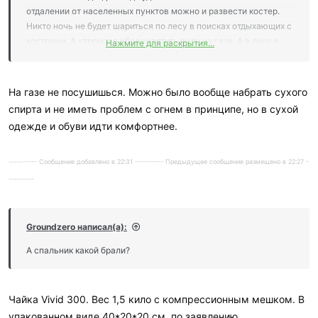
отдалении от населенных пунктов можно и развести костер.
Никто ночь не будет шариться по лесу в поисках отдыхающих с
кострами. А утром и в обед кипятить воду на газе. А в лесу в
Нажмите для раскрытия...
большинстве случаев для костра не нужно ничего, кроме
спичек. То есть можно обойтись без топора.
На газе не посушишься. Можно было вообще набрать сухого
спирта и не иметь проблем с огнем в принципе, но в сухой
одежде и обуви идти комфортнее.
---------- Сообщение добавлено в 22:31 ---------- Предыдущее сообщение размещено в 22:27 -
---------
Groundzero написал(а):
А спальник какой брали?
Чайка Vivid 300. Вес 1,5 кило с компрессионным мешком. В
упакованном виде 40*20*20 см. по заявлению