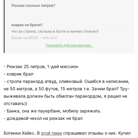
Рюкзак сколько литров?
коврик не брали?
что за стропа, сколько в бухте и зачем столько?
Банка на 8000. - это что?
Нажмите для раскрытия...
Дождевой чехол на рюкзак не брали?
Какая обувь? Дождевые штаны, гамаши брали?
- Рюкзак 25 литров, 1-дей миссион
- коврик брал
- стропа паракорд атвуд, оливковый. Ошибся в написании,
Энцефалитку, сетку на голову не брали? Репеллент только от
не 50 метров, а 50 футов, 15 метров т.е. Зачем брал? Тру-
насекомых?
выживала должен быть обмотан паракордом, я решил не
отставать))
- Банка, она же пауербанк, мобилу заряжать.
- дождевой чехол на рюкзак не брал
Ботинки Хейкс. В
этой теме
спрашивал отзывы о них. Купил