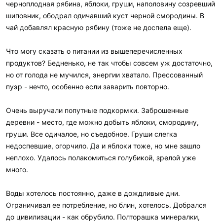
черноплодная рябина, яблоки, груши, наполовину созревший
шиповник, ободрал одичавший куст черной смородины. В
чай добавлял красную рябину (тоже не доспела еще).
Что могу сказать о питании из вышеперечисленных
продуктов? Бедненько, не так чтобы совсем уж достаточно,
но от голода не мучился, энергии хватало. Прессованный
пуэр - нечто, особенно если заварить повторно.
Очень выручали попутные подкормки. Заброшенные
деревни - место, где можно добыть яблоки, смородину,
груши. Все одичалое, но съедобное. Груши слегка
недоспевшие, огорчило. Да и яблоки тоже, но мне зашло
неплохо. Удалось полакомиться голубикой, зрелой уже
много.
Воды хотелось постоянно, даже в дождливые дни.
Ограничивал ее потребление, но блин, хотелось. Добрался
до цивилизации - как обрубило. Полторашка минералки,