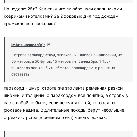
На неделю 25л? Как елку что ли обвешали спальниками
ковриками котелками? За 2 ходовых дня под дождем
промокло все насквозь?
imbris написал(а):
- стропа паракорд атвуд, оливковый. Ошибся в написании, не
50 метров, а 50 футов, 15 метров т.е. Зачем брал? Тру-
выживала должен быть обмотан паракордом, я решил не
отставать))
паракорд - шнур, стропа же это лента ременная разной
ширины и толщины. с паракордом все понятно, а стропы у
вас с собой не было, если не считать той, которая на
рюкзаке нашита. В длительные походы берут небольшие
отрезки стропы (в ремкомплект) чинить рюкзак.