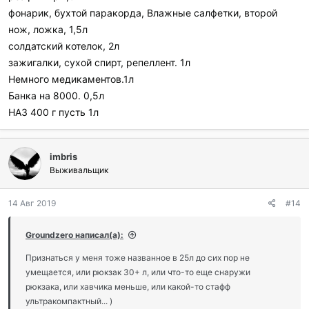
фонарик, бухтой паракорда, Влажные салфетки, второй
нож, ложка, 1,5л
солдатский котелок, 2л
зажигалки, сухой спирт, репеллент. 1л
Немного медикаментов.1л
Банка на 8000. 0,5л
НАЗ 400 г пусть 1л
imbris
Выживальщик
14 Авг 2019
#14
Groundzero написал(а):
Признаться у меня тоже названное в 25л до сих пор не
умещается, или рюкзак 30+ л, или что-то еще снаружи
рюкзака, или хавчика меньше, или какой-то стафф
ультракомпактный... )