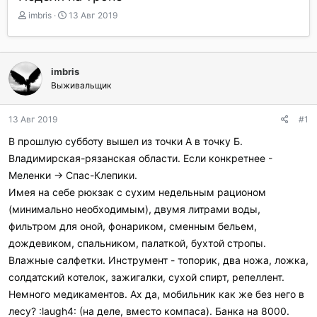
А
Д
imbris
13 Авг 2019
в
а
т
т
о
а
р
н
imbris
т
а
Выживальщик
е
ч
м
а
ы
л
13 Авг 2019
#1
а
В прошлую субботу вышел из точки А в точку Б.
Владимирская-рязанская области. Если конкретнее -
Меленки -> Спас-Клепики.
Имея на себе рюкзак с сухим недельным рационом
(минимально необходимым), двумя литрами воды,
фильтром для оной, фонариком, сменным бельем,
дождевиком, спальником, палаткой, бухтой стропы.
Влажные салфетки. Инструмент - топорик, два ножа, ложка,
солдатский котелок, зажигалки, сухой спирт, репеллент.
Немного медикаментов. Ах да, мобильник как же без него в
лесу? :laugh4: (на деле, вместо компаса). Банка на 8000.