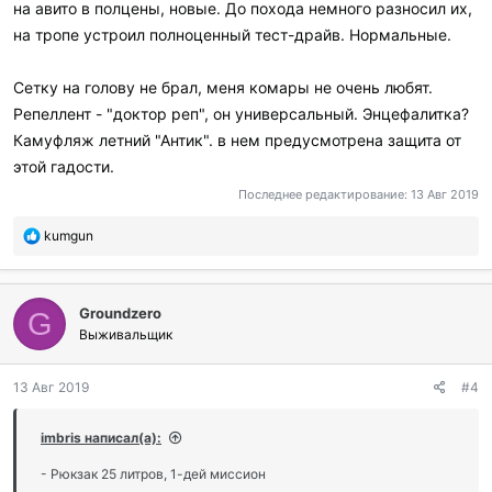
на авито в полцены, новые. До похода немного разносил их,
на тропе устроил полноценный тест-драйв. Нормальные.
Сетку на голову не брал, меня комары не очень любят.
Репеллент - "доктор реп", он универсальный. Энцефалитка?
Камуфляж летний "Антик". в нем предусмотрена защита от
этой гадости.
Последнее редактирование:
13 Авг 2019
П
kumgun
о
б
л
Groundzero
а
G
г
Выживальщик
о
д
13 Авг 2019
#4
а
р
и
imbris написал(а):
л
и
- Рюкзак 25 литров, 1-дей миссион
: