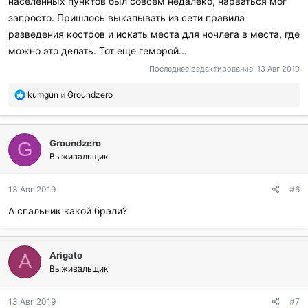
населенных пунктов был совсем недалеко, нарваться мог
запросто. Пришлось выкапывать из сети правила
разведения костров и искать места для ночлега в места, где
можно это делать. Тот еще геморой...
Последнее редактирование:
13 Авг 2019
П
kumgun
и
Groundzero
о
б
л
Groundzero
а
G
г
Выживальщик
о
д
13 Авг 2019
#6
а
р
А спальник какой брали?
и
л
и
:
Arigato
A
Выживальщик
13 Авг 2019
#7