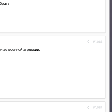
ратья...
#1,086
чае военной агрессии.
#1,087