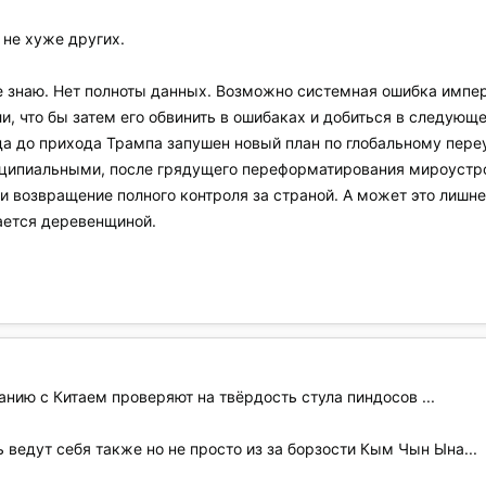
 не хуже других.
 не знаю. Нет полноты данных. Возможно системная ошибка имп
 что бы затем его обвинить в ошибаках и добиться в следующе
а до прихода Трампа запушен новый план по глобальному переу
ципиальными, после грядущего переформатирования мироустро
и возвращение полного контроля за страной. А может это лишн
ается деревенщиной.
ванию с Китаем проверяют на твёрдость стула пиндосов ...
 ведут себя также но не просто из за борзости Кым Чын Ына...