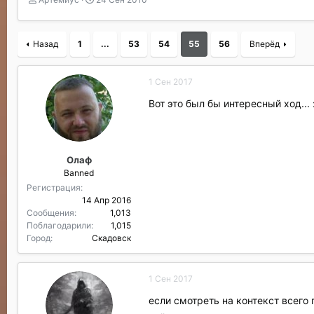
в
а
т
т
о
а
Назад
1
...
53
54
55
56
Вперёд
р
н
т
а
е
ч
1 Сен 2017
м
а
ы
л
Вот это был бы интересный ход...
а
Олаф
Banned
Регистрация
14 Апр 2016
Сообщения
1,013
Поблагодарили
1,015
Город
Скадовск
1 Сен 2017
если смотреть на контекст всего