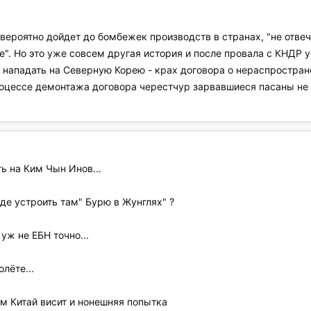
 вероятно дойдет до бомбежек производств в странах, "не отв
е". Но это уже совсем другая история и после провала с КНДР 
ь нападать на Северную Корею - крах договора о нераспростра
процессе демонтажа договора черестчур зарвавшиеся пасаны не о
ь на Ким Чын Инов...
де устроить там" Бурю в Жунглях" ?
уж не ЕБН точно...
лёте...
 Китай висит и нонешняя попытка