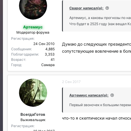
Сварог написал(а):
Артемиус, а каковы прогнозы по на
Что будет в 2525 году (как вещал К
Артемиус
Модератор форума
Регистрация
Думаю до следующих президентск
24 Сен 2010
Сообщения
4,885
сопутствующее вовлечение в бол
Поблагодарили
3,353
Возраст
41
Город
Самара
2 Сен 2017
Артемиус написал(а):
Первый звоночек к большим перем
ВсегдаГотов
что-то я скептически начал отно
Выживальщик
Регистрация