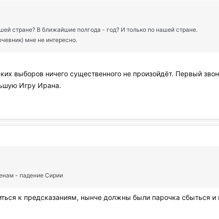
шей стране? В ближайшие полгода - год? И только по нашей стране.
очевник) мне не интересно.
их выборов ничего существенного не произойдёт. Первый звон
ьшую Игру Ирана.
енам - падение Сирии
ситься к предсказаниям, нынче должны были парочка сбыться и