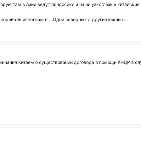
орую там в Азии ведут пиндосики и наши узкоглазые китайские б
корейцев используют ...Одни северных а другие южных...
минания Китаем о существовании договора о помощи КНДР в слу