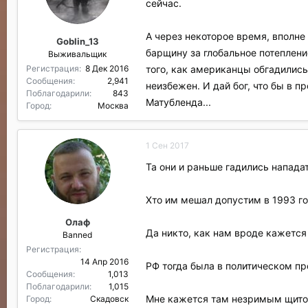
сейчас.
А через некоторое время, вполне
Goblin_13
барщину за глобальное потеплени
Выживальщик
того, как американцы обгадилис
Регистрация
8 Дек 2016
Сообщения
2,941
неизбежен. И дай бог, что бы в 
Поблагодарили
843
Матубленда...
Город
Москва
1 Сен 2017
Та они и раньше гадились нападат
Хто им мешал допустим в 1993 го
Олаф
Да никто, как нам вроде кажется 
Banned
Регистрация
14 Апр 2016
РФ тогда была в политическом про
Сообщения
1,013
Поблагодарили
1,015
Мне кажется там незримым щитом
Город
Скадовск