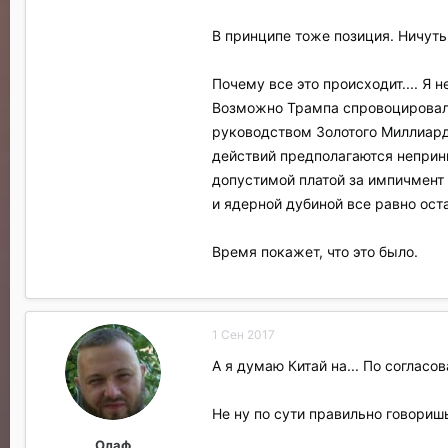
В принципе тоже позиция. Ничуть
Почему все это происходит.... Я
Возможно Трампа спровоцировали,
руководством Золотого Миллиард
действий предполагаются неприн
допустимой платой за импичмент 
и ядерной дубиной все равно ост
Время покажет, что это было.
1 Сен 2017
А я думаю Китай на... По согласо
Не ну по сути правильно говоришь
Олаф