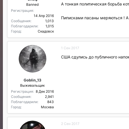
А тонкая политическая борьба кот
Banned
Регистрация
14 Апр 2016
Пиписками пасаны меряються ! А 
Сообщения
1,013
Поблагодарили
1,015
Город
Скадовск
1 Сен 2017
США сдулись до публичного напо
Goblin_13
Выживальщик
Регистрация
8 Дек 2016
Сообщения
2,941
Поблагодарили
843
Город
Москва
2 Сен 2017