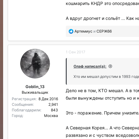
кошмарить КНДР это опосредована
А вдруг дрогнет и сольёт ... Как 
П
Артемиус
и
СЕРЖ66
о
б
л
1 Сен 2017
а
г
о
Олаф написал(а):
д
а
Хто им мешал допустим в 1993 годе
р
Goblin_13
и
Дело не в том, КТО мешал. А в т
Выживальщик
л
были вынуждены отступить но и н
и
Регистрация
8 Дек 2016
:
Сообщения
2,941
Поблагодарили
843
Это - поражение. Причем унизите
Город
Москва
А Северная Корея... А что Северн
развязано и с чуством вседозво