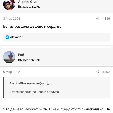
Alexin-Gluk
Выживальщик
3 Мар 2022
#859
Вот из раздела дёшево и сердито.
П
Alexandr
о
б
л
Рей
а
г
Выживальщик
о
д
6 Мар 2022
#860
а
р
и
Alexin-Gluk написал(а):
л
и
Вот из раздела дёшево и сердито.
:
Что дёшево -может быть. В чём "сердитость" -непонятно. На