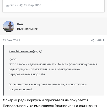
А
Д
dimsik
15 Мар 2010
в
а
т
т
о
а
р
н
Рей
т
а
Выживальщик
е
ч
м
а
ы
л
15 Фев 2022
#841
а
ionuchin написал(а):
:good:
Вот с этого и надо было начинать. То есть фонарик покупается
ради корпуса и отражателя, а вся электроначинка
переделывается под себя.
Большинство же, покупает то, что есть, а испортится, -
покупают новый.
Фонарик ради корпуса и отражателя не покупается.
Переделывал уже имеющиеся (приносили на свинцовых