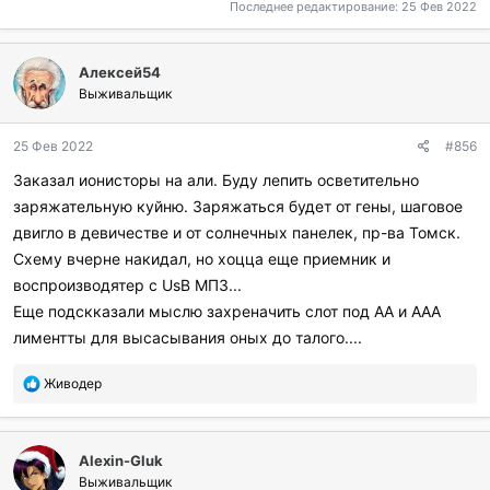
Последнее редактирование:
25 Фев 2022
Алексей54
Выживальщик
25 Фев 2022
#856
Заказал ионисторы на али. Буду лепить осветительно
заряжательную куйню. Заряжаться будет от гены, шаговое
двигло в девичестве и от солнечных панелек, пр-ва Томск.
Схему вчерне накидал, но хоцца еще приемник и
воспроизводятер с UsB МП3...
Еще подскказали мыслю захреначить слот под АА и ААА
лиментты для высасывания оных до талого....
П
Живодер
о
б
л
Alexin-Gluk
а
г
Выживальщик