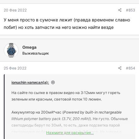
20 Фев 2022
#853
У меня просто в сумочке лежит (правда временем славно
побит) но хоть запчасти на него можно найти везде
Omega
Выживальщик
25 Фев 2022
#854
ionuchin написал(а):
На сайте по сылке в правом видео на 3:12мин могут гореть
зеленым или красным, световой поток 10 люмен.
Аккумулятор на 200мА*час (
Powered by built-in rechargeable
lithium polymer battery pack (3.7V, 200 mAh)
). Не густо. Обычные
светодиоды берут по 30мА, то есть, даже подсветка парой
светодиодов по бокам максимум на 3-3,5 часа. Не говоря о
Нажмите для раскрытия...
мощном режиме в 400лм (30секунд и все). Где потом