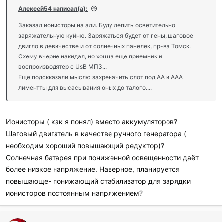
и
Алексей54 написал(а):
л
и
Заказал ионисторы на али. Буду лепить осветительно
:
заряжательную куйню. Заряжаться будет от гены, шаговое
двигло в девичестве и от солнечных панелек, пр-ва Томск.
Схему вчерне накидал, но хоцца еще приемник и
воспроизводятер с UsB МП3...
Еще подскказали мыслю захреначить слот под АА и ААА
лиментты для высасывания оных до талого....
Ионисторы ( как я понял) вместо аккумуляторов?
Шаговый двигатель в качестве ручного генератора (
необходим хороший повышающий редуктор)?
Солнечная батарея при пониженной освещенности даёт
более низкое напряжение. Наверное, планируется
повышающе- понижающий стабилизатор для зарядки
ионисторов постоянным напряжением?