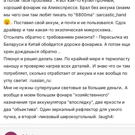
а потом твоя проблема". Я вот как-то купил прочный,
хороший фонарик на Алиэкспрессе. Брал без аккума (знаем
мы чего они там любят пихать по "6800ma" :sarcastic_hand
.. Поставил свой аккум, и почти и не пользовался. Сдох
драйвер и там какая-то экзотическая микросхема..
Отсылать обратно с требованием ремонта? - Пересылка из
Беларуси в Китай обойдется дороже фонарика. А потом еще
хрен дождешься обратно ..
Плюнул и решил делать сам. По крайней мере я термопасту
наношу и проверяю нагрев всех деталей.. И знаю что он там
потребляет, сколько отработает от аккума и как вообще по
углу светит. :russian_ru:
Мне не нужны суперпушки световые за большие деньги.. А
вообще в моем большом фонаре "хозяйственного"
назначения три аккумулятора "впоследку", две яркости и
два "объектива". Один зеркалный рефлектор для узкого
пучка, а второй -линзовый широкоугольный. :laugh4: