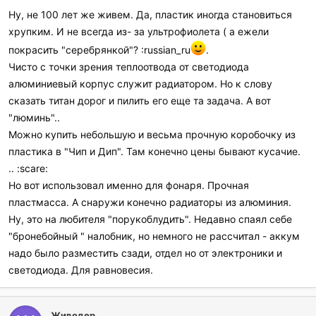
Ну, не 100 лет же живем. Да, пластик иногда становиться
хрупким. И не всегда из- за ультрофиолета ( а ежели
покрасить "серебрянкой"? :russian_ru
.
Чисто с точки зрения теплоотвода от светодиода
алюминиевый корпус служит радиатором. Но к слову
сказать титан дорог и пилить его еще та задача. А вот
"люминь"..
Можно купить небольшую и весьма прочную коробочку из
пластика в "Чип и Дип". Там конечно цены бывают кусачие.
.. :scare:
Но вот использовал именно для фонаря. Прочная
пластмасса. А снаружи конечно радиаторы из алюминия.
Ну, это на любителя "порукоблудить". Недавно спаял себе
"бронебойный " налобник, но немного не рассчитал - аккум
надо было разместить сзади, отдел но от электроники и
светодиода. Для равновесия.
Живодер