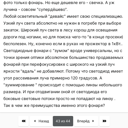
фото только фонарь. Но еще дешевле его - свечка. А уж
лучина - совсем "супердёшево".
Любой осветительный "девайс" имеет свою специализацию.
Узкий луч света абсолютно не нужен в погребе при выборе
закаток. Широкий луч света в лесу хорош для освещения
дороги под ногами, но для поиска чего-то "в конце просеки)
бесполезен. Ну, конечно если в руках не прожектор в 1кВт..
Светодиодные фонари с "зумом" вроде универсальны, но с
точки зрения оптики абсолютное большинство продаваемых
фонарей при перефокусировке с широкого на узкий луч
яркости "вдаль" не добавляют. Потому что светодиод имеет
угол рассеивания луча примерно 120 градусов. А
"зуммирование " происходит с помощью линзы небольшого
размера. И при отодвигании оной от светодиода его
боковые световые потоки просто не попадают на линзу .
Так в чем же преимущества именно этого фонаря?
First
Last
Назад
43 из 44
Вперёд