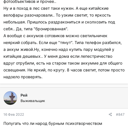
фотообъективов и прочее..
Ну и в поход в лес свет таки нужен. А еще китайские
велофары разочаровали.. То узким светит, то яркость
небольшая. Пришлось раздракониться и сколхозить под
себя.. Да, типа "бронированная".
А вообще с аккумов сотовиков можно светильничек
неяркий собрать. Если еще "тянут". Типа телефон разбился,
а аккум живой.Ну, конечно надо купить пару модулей у
китайцев дешевых.. У меня дома если лепестричество
вдруг отрубили, есть на старом таком аккумме для общего
освещения. Не яркий, по кругу. 8 часов светит, потом просто
надоело проверять.
Рей
Выживальщик
16 Фев 2022
#847
Попугать что ли народ бурным психотворчеством