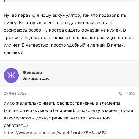
заряжать, не особо понятно, но, как вариант легкого яркого
источника света при возможности подзарядки от чего-то
Ну, во первых, я ношу аккумулятор, так что подзарядить
более мощного вполне пойдет. Например, в походе, при
смогу. Во вторых, я его в походах использовать не
устроенном биваке, свет нужен кратковременно, что-то взять,
собираюсь особо - у костра сидеть фонарик не нужен. В
дойти до палатки, т.е., реально пары минут хватит.
третьих, он достаточно компактен, что нет разницы, есть он
или нет. В четвертых, просто удобный и легкий. В пятых,
дешевый
Живодер
Ж
Выживальщик
25 Фев 2022
#855
имхо желательно иметь распространенные элементы
(касается и аккумов и батареек)...поскольку в моем случае
аккумуляторы дохнут раньше, чем то , что на них
работает...)
https://www.youtube.com/watch?v=4vYBA3Ja8FA