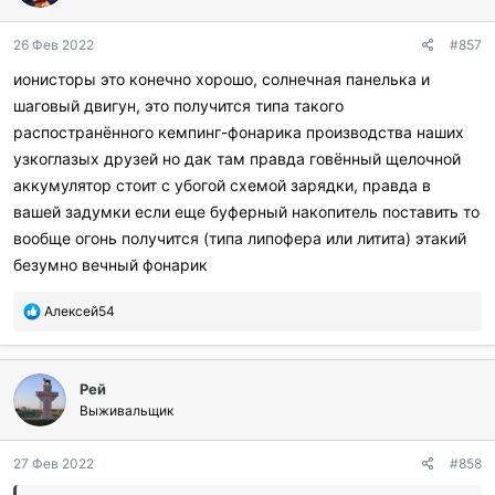
о
д
26 Фев 2022
#857
а
р
ионисторы это конечно хорошо, солнечная панелька и
и
шаговый двигун, это получится типа такого
л
и
распостранённого кемпинг-фонарика производства наших
:
узкоглазых друзей но дак там правда говённый щелочной
аккумулятор стоит с убогой схемой зарядки, правда в
вашей задумки если еще буферный накопитель поставить то
вообще огонь получится (типа липофера или литита) этакий
безумно вечный фонарик
П
Алексей54
о
б
л
Рей
а
г
Выживальщик
о
д
27 Фев 2022
#858
а
р