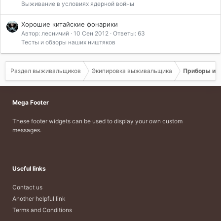
Выживание в условиях ядерной войны
Хорошие китайские фонарики
Автор: лесничий
10 Сен 2012
Ответы: 63
Тесты и обзоры наших ништяков
Раздел выживальщиков
Экипировка выживальщика
Приборы и о
Mega Footer
These footer widgets can be used to display your own custom
messages.
Useful links
Contact us
Another helpful link
Terms and Conditions