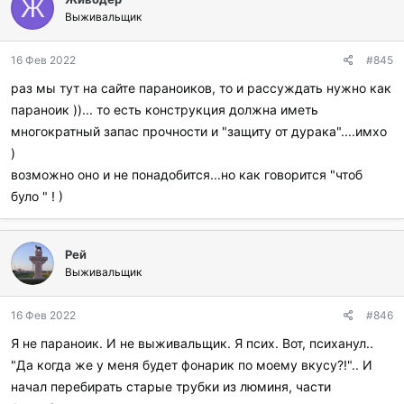
Ж
Выживальщик
16 Фев 2022
#845
раз мы тут на сайте параноиков, то и рассуждать нужно как
параноик ))... то есть конструкция должна иметь
многократный запас прочности и "защиту от дурака"....имхо
)
возможно оно и не понадобится...но как говорится "чтоб
було " ! )
Рей
Выживальщик
16 Фев 2022
#846
Я не параноик. И не выживальщик. Я псих. Вот, психанул..
"Да когда же у меня будет фонарик по моему вкусу?!".. И
начал перебирать старые трубки из люминя, части