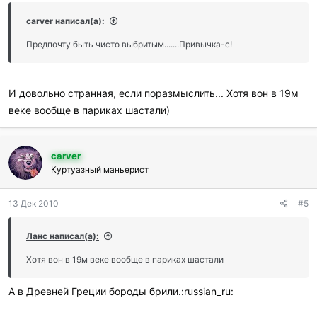
р
и
carver написал(а):
л
и
Предпочту быть чисто выбритым.......Привычка-с!
:
И довольно странная, если поразмыслить... Хотя вон в 19м
веке вообще в париках шастали)
carver
Куртуазный маньерист
13 Дек 2010
#5
Ланс написал(а):
Хотя вон в 19м веке вообще в париках шастали
А в Древней Греции бороды брили.:russian_ru: