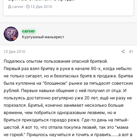
А
Д
carver
13 Дек 2010
в
а
т
т
о
а
р
н
carver
т
а
Куртуазный маньерист
е
ч
м
а
ы
л
13 Дек 2010
#1
а
Поделюсь опытом пользования опасной бритвой.
Первый раз взял бритву в руки в начале 90-х, когда небыло
не только сигарет, но и безопасных бритв в продаже. Бритва
была купленна на "блошином" рынке за пятьдесят советских
рублей. Первые навыки общения с ней получил от отца. И
пользуясь достаточно регулярно уже 20 лет, ещё ни разу не
порезался. Бритьё, конечно занимает несколько больше
времени, чем побриться одноразовым лезвием, но и
бриться приходиться гораздо реже. Где-то день на пятый-
шестой. А вот то, что отпала покупка лезвий, так это "мама
не горюй." Пришлось научиться и точить и править......а вот в