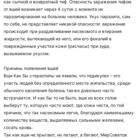
как сыпной и возвратный тиф. Опасность заражения тифом
от вшей возникает через 4 суток с момента их
паразитирования на больном человеке. Укус паразита, сам
по себе, не представляет никакой опасности: заражение
происходит при раздавливании насекомого и втирания
жидкости, вытекающей из него, или его фекалий в
поврежденные участки кожи (расчесы) при зуде,
вызываемом укусом.
Причины появления вшей
Вши Как бы стереотипы не язвили, что педикулез – это
участь людей без определенного места жительства, среди
обычного населения болезнь также довольно часто
встречается. И как бы то ни было, вши из всех голов
выберут ту, которую часто моют, где кожа чиста, по той
причине, что так насекомым легче, благодаря наименьшему
количеству веществ, выделяемых сальными железами,
сосать кровь.
Так как вши не прыгают, не летают, а бегают, МирСоветов