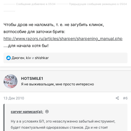
---------- Сообщение добавлено в 05:34 ---------- Предыдущее сообщение размещено в 05:04
----------
Чтобы дров не наломать, т. е. не загубить клинок,
вотпособие для заточки бритв:
http://www.razors.ru/articles/sharpen/sharpening_manual.php
....для начала хотя бы!
П
Диоген
,
kiv
и
shishkar
о
б
л
HOTSMILE1
а
г
Я не выживальщик, мне просто интересно
о
д
13 Дек 2010
#6
а
р
и
carver написал(а):
л
и
Ну а в условиях БП, это незаслуженно забытый инструмент,
:
будет поактуальней одноразовых станков. Да и не стоит