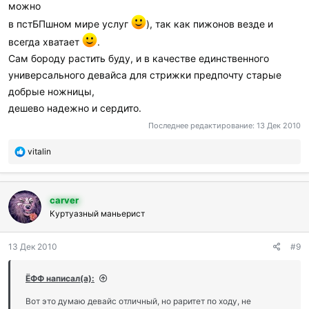
можно
в пстБПшном мире услуг
), так как пижонов везде и
всегда хватает
.
Сам бороду растить буду, и в качестве единственного
универсального девайса для стрижки предпочту старые
добрые ножницы,
дешево надежно и сердито.
Последнее редактирование:
13 Дек 2010
П
vitalin
о
б
л
carver
а
г
Куртуазный маньерист
о
д
13 Дек 2010
#9
а
р
и
ЁФФ написал(а):
л
и
Вот это думаю девайс отличный, но раритет по ходу, не