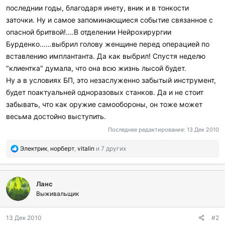
последнии годы, благодаря инету, вник и в тонкости
заточки. Ну и самое запоминающиеся событие связанное с
опасной бритвой!....В отделении Нейрохирургии
Бурденко......выбрил голову женщине перед операцией по
вставлению имплантанта. Да как выбрил! Спустя неделю
"клиентка" думала, что она всю жизнь лысой будет.
Ну а в условиях БП, это незаслуженно забытый инструмент,
будет поактуальней одноразовых станков. Да и не стоит
забывать, что как оружие самообороны, он тоже может
весьма достойно выступить.
Последнее редактирование:
13 Дек 2010
П
Электрик
,
норберт
,
vitalin
и 7 других
о
б
л
Ланс
а
г
Выживальщик
о
д
13 Дек 2010
#2
а