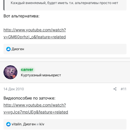
и
Каждый вменяемый, будет иметь т.к. альтернативы просто нет
:
Вот альтернатива:
http://www.youtube.com/watch?
v=GM60prhzj_o&feature=related
П
Диоген
о
б
л
carver
а
г
Куртуазный маньерист
о
д
14 Дек 2010
#11
а
р
Видеопособие по заточке:
и
http://www.youtube.com/watch?
л
и
v=vgJce7mpUEg&feature=related
:
П
vitalin
,
Диоген
и
kiv
о