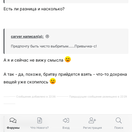
Есть ли разница и насколько?
carver написал(а):
Предпочту быть чисто выбритым.......Привычка-с!
А я и сейчас не вижу смысла
А так - да, похоже, бритву прийдется взять - что-то дохрена
вещей уже скопилось
---------- Сообщение добавлено в 22:36 ---------- Предыдущее сообщение размещено в 22:29
----------
ЁФФ написал(а):
Форумы
Что Нового?
Вход
Регистрация
Поиск