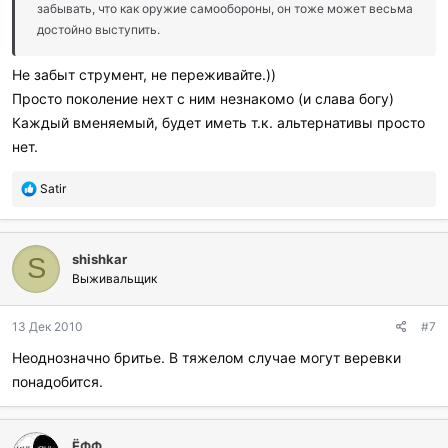
забывать, что как оружие самообороны, он тоже может весьма
достойно выступить.
Не забыт струмент, не переживайте.))
Просто поколение нехт с ним незнакомо (и слава богу)
Каждый вменяемый, будет иметь т.к. альтернативы просто
нет.
П
Satir
о
б
л
shishkar
а
S
г
Выживальщик
о
д
13 Дек 2010
#7
а
р
Неоднозначно бритье. В тяжелом случае могут веревки
и
понадобится.
л
и
:
ЁФФ