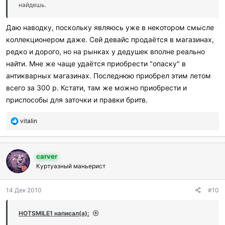
:
найдешь.
Даю наводку, поскольку являюсь уже в некотором смысле
коллекционером даже. Сей девайс продаётся в магазинах,
редко и дорого, но на рынках у дедушек вполне реально
найти. Мне же чаще удаётся приобрести "опаску" в
антикварных магазинах. Последнюю приобрел этим летом
всего за 300 р. Кстати, там же можно приобрести и
приспособы для заточки и правки бритв.
П
vitalin
о
б
л
carver
а
г
Куртуазный маньерист
о
д
14 Дек 2010
#10
а
р
и
HOTSMILE1 написал(а):
л