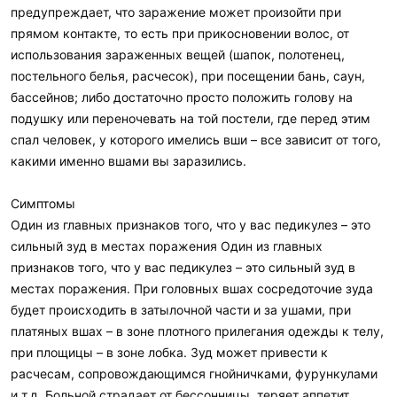
предупреждает, что заражение может произойти при
прямом контакте, то есть при прикосновении волос, от
использования зараженных вещей (шапок, полотенец,
постельного белья, расчесок), при посещении бань, саун,
бассейнов; либо достаточно просто положить голову на
подушку или переночевать на той постели, где перед этим
спал человек, у которого имелись вши – все зависит от того,
какими именно вшами вы заразились.
Симптомы
Один из главных признаков того, что у вас педикулез – это
сильный зуд в местах поражения Один из главных
признаков того, что у вас педикулез – это сильный зуд в
местах поражения. При головных вшах сосредоточие зуда
будет происходить в затылочной части и за ушами, при
платяных вшах – в зоне плотного прилегания одежды к телу,
при площицы – в зоне лобка. Зуд может привести к
расчесам, сопровождающимся гнойничками, фурункулами
и т.д. Больной страдает от бессонницы, теряет аппетит.