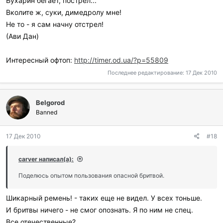
Бухарин бегает, пострел...
Вколите ж, суки, димедролу мне!
Не то - я сам начну отстрел!
(Ави Дан)
Интересный офтоп:
http://timer.od.ua/?p=55809
Последнее редактирование:
17 Дек 2010
Belgorod
Banned
17 Дек 2010
#18
carver написал(а):
Поделюсь опытом пользования опасной бритвой.
Шикарный ремень! - таких еще не видел. У всех тоньше.
И бритвы ничего - не смог опознать. Я по ним не спец.
Все отечественные?