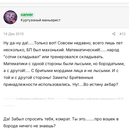
б
л
carver
а
г
Куртуазный маньерист
о
д
14 Дек 2010
#12
а
р
Ну да-ну да!.....Только вот! Совсем недавно, всего лишь лет
и
несколько, БП был махонький. Математический!......народ
л
и
"сотни складывал" или тренеровался складывать.
:
Математики с одной стороны были лысыми, но бородатыми,
а с другой!.... С бритыми мордами лица и не лысыми. И с
той и с другой стороны! Заметь! Бритвенные
принадлежности использовались. Ну!....Во истину акбар?
---------- Сообщение добавлено в 19:42 ---------- Предыдущее сообщение размещено в 19:37
----------
Да! Забыл спросить тебя, комрат. Ты это........про вошек в
бороде ничего не знаешь?