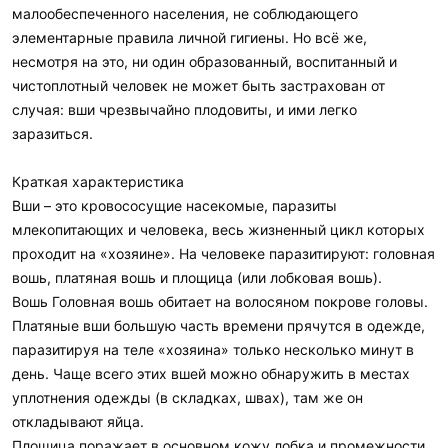
малообеспеченного населения, не соблюдающего
элементарные правила личной гигиены. Но всё же,
несмотря на это, ни один образованный, воспитанный и
чистоплотный человек не может быть застрахован от
случая: вши чрезвычайно плодовиты, и ими легко
заразиться.
Краткая характеристика
Вши – это кровососущие насекомые, паразиты
млекопитающих и человека, весь жизненный цикл которых
проходит на «хозяине». На человеке паразитируют: головная
вошь, платяная вошь и площица (или лобковая вошь).
Вошь Головная вошь обитает на волосяном покрове головы.
Платяные вши большую часть времени прячутся в одежде,
паразитируя на теле «хозяина» только несколько минут в
день. Чаще всего этих вшей можно обнаружить в местах
уплотнения одежды (в складках, швах), там же он
откладывают яйца.
Площица поражает в основном кожу лобка и промежности,