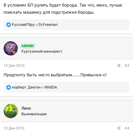
р
В условиях БП рулить будет борода. Так что, имхо, лучше
и
поискать машинку для подстрижки бороды.
л
и
:
П
Русский79ру
и
Dr.Freeman
о
б
л
carver
а
г
Куртуазный маньерист
о
д
13 Дек 2010
#3
а
р
Предпочту быть чисто выбритым.......Привычка-с!
и
л
П
норберт
,
Диоген
и
WildDik
и
о
:
б
л
Ланс
а
г
Выживальщик
о
д
13 Дек 2010
#4
а