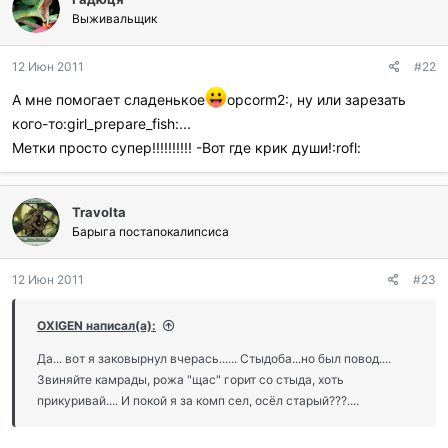
Выживальщик
12 Июн 2011
#22
А мне помогает сладенькое
opcorm2:, ну или зарезать
кого-то:girl_prepare_fish:...
Метки просто супер!!!!!!!!!! -Вот где крик души!:rofl:
Travolta
Барыга постапокалипсиса
12 Июн 2011
#23
OXIGEN написал(а):
Да... вот я заковырнул вчерась...... Стыдоба...но был повод....
Звиняйте камрады, рожа "щас" горит со стыда, хоть
прикуривай.... И покой я за комп сел, осёл старый???....