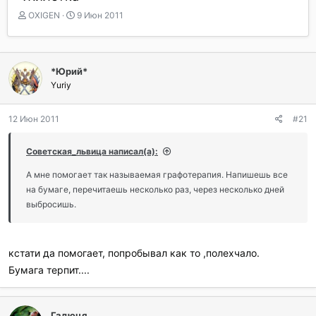
А
Д
OXIGEN
9 Июн 2011
в
а
т
т
о
а
р
н
*Юрий*
т
а
Yuriy
е
ч
м
а
ы
л
12 Июн 2011
#21
а
Советская_львица написал(а):
А мне помогает так называемая графотерапия. Напишешь все
на бумаге, перечитаешь несколько раз, через несколько дней
выбросишь.
кстати да помогает, попробывал как то ,полехчало.
Бумага терпит....
Гадюця