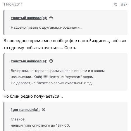
1 Июл 2011
#27
толстый написал(а):
Надоело пивать с друганами-родичами...
В последнее время мне вообще фсе насто*издили..., всё как
то одному побыть хочеться... Сесть
толстый написал(а):
Вечерком, на террасе, размышляя о вечном и о своем
назначении...Кайф.!!!!! Никто не "жужжит" рядом.
Не дёргает, не "лезет со своим счастьем" и т.д..
Но блин редко получаеться...
1gor написал(а):
главное.
нельзя пить спиртного до 18ти 00.