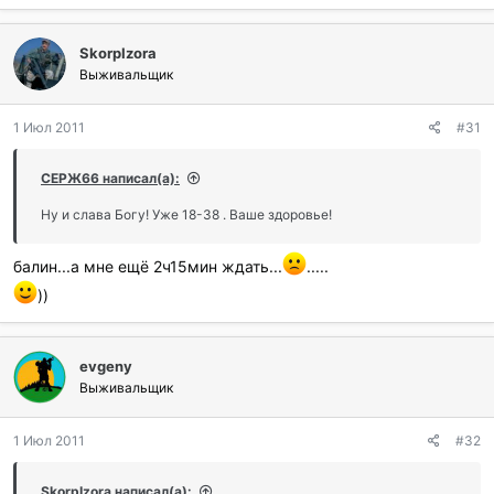
SkorpIzora
Выживальщик
1 Июл 2011
#31
СЕРЖ66 написал(а):
Ну и слава Богу! Уже 18-38 . Ваше здоровье!
балин...а мне ещё 2ч15мин ждать...
.....
))
evgeny
Выживальщик
1 Июл 2011
#32
SkorpIzora написал(а):