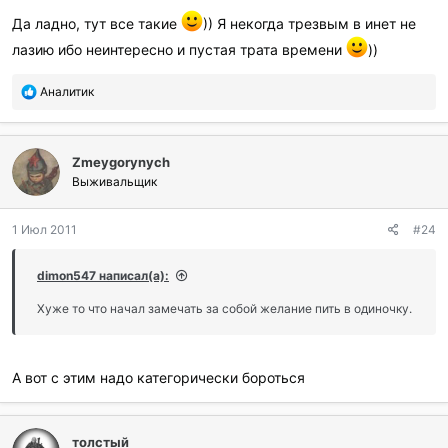
Да ладно, тут все такие
)) Я некогда трезвым в инет не
лазию ибо неинтересно и пустая трата времени
))
П
Аналитик
о
б
л
Zmeygorynych
а
г
Выживальщик
о
д
1 Июл 2011
#24
а
р
и
dimon547 написал(а):
л
и
Хуже то что начал замечать за собой желание пить в одиночку.
:
А вот с этим надо категорически бороться
толстый