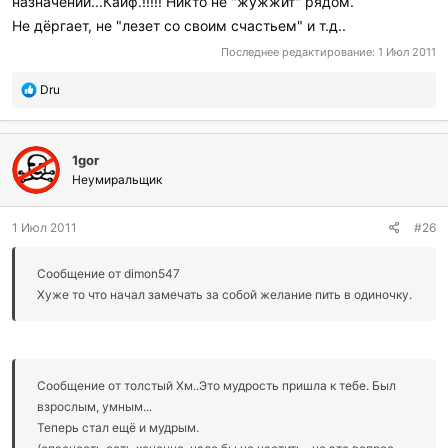
назначении...Кайф.!!!!! Никто не "жужжит" рядом.
Не дёргает, не "лезет со своим счастьем" и т.д..
Последнее редактирование:
1 Июл 2011
П
Dru
о
б
л
1gor
а
г
Неумиральщик
о
д
1 Июл 2011
#26
а
р
и
Сообщение от dimon547
л
Хуже то что начал замечать за собой желание пить в одиночку.
и
:
Сообщение от толстый Хм..Это мудрость пришла к тебе. Был
взрослым, умным...
Теперь стал ещё и мудрым.