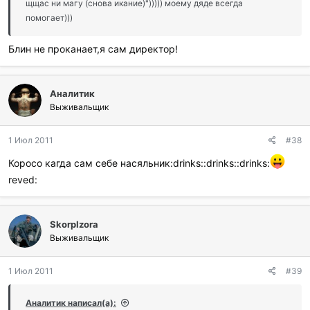
щщас ни магу (снова икание)"))))) моему дяде всегда
помогает)))
Блин не проканает,я сам директор!
Аналитик
Выживальщик
1 Июл 2011
#38
Коросо кагда сам себе насяльник:drinks::drinks::drinks:
reved:
SkorpIzora
Выживальщик
1 Июл 2011
#39
Аналитик написал(а):