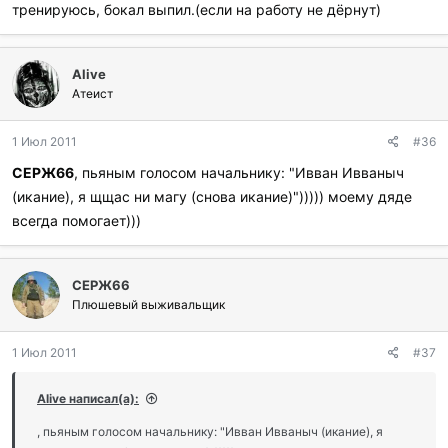
тренируюсь, бокал выпил.(если на работу не дёрнут)
Alive
Атеист
1 Июл 2011
#36
СЕРЖ66
, пьяным голосом начальнику: "Ивван Ивваныч
(икание), я щщас ни магу (снова икание)"))))) моему дяде
всегда помогает)))
СЕРЖ66
Плюшевый выживальщик
1 Июл 2011
#37
Alive написал(а):
, пьяным голосом начальнику: "Ивван Ивваныч (икание), я