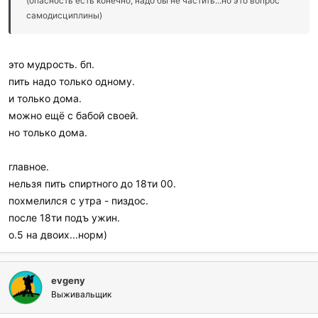
(опасность есть конечно, надо бы не частить...но это вопрос
самодисциплины)
это мудрость. бп.
пить надо только одному.
и только дома.
можно ещё с бабой своей.
но только дома.
главное.
нельзя пить спиртного до 18ти 00.
похмелился с утра - пиздос.
после 18ти подъ ужин.
о.5 на двоих...норм)
evgeny
Выживальщик