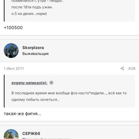
похмелился с утра - пиздос.
после 18ти подъ ужин.
о.5 на двоих...норм)
+100500
SkorpIzora
Выживальщик
1 Июл 2011
#28
evgeny написал(а):
В последнее время мне вообще фсе насто*издили..., всё как то
одному побыть хочеться..
такая-же фигня...
СЕРЖ66