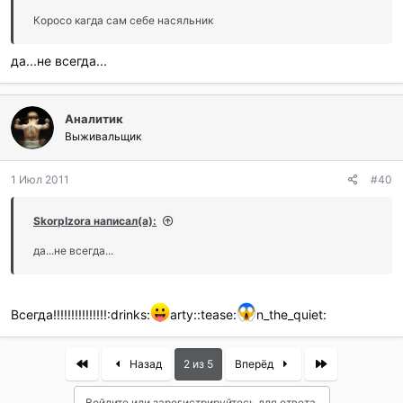
Коросо кагда сам себе насяльник
да...не всегда...
Аналитик
Выживальщик
1 Июл 2011
#40
SkorpIzora написал(а):
да...не всегда...
Всегда!!!!!!!!!!!!!!!:drinks:
arty::tease:
n_the_quiet:
First
Last
Назад
2 из 5
Вперёд
Войдите или зарегистрируйтесь для ответа.