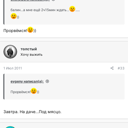
балин...а мне ещё 2ч15мин ждать...
.....
))
Прорвёмся!
))
толстый
Хочу выжить
1 Июл 2011
#33
evgeny написал(а):
Прорвёмся!
))
Завтра. На даче...Под мясцо.