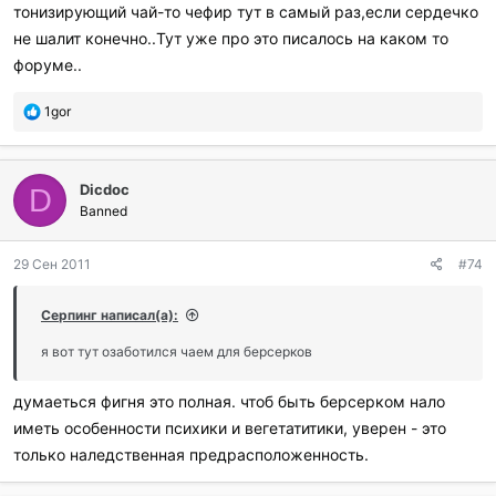
тонизирующий чай-то чефир тут в самый раз,если сердечко
не шалит конечно..Тут уже про это писалось на каком то
форуме..
П
1gor
о
б
л
Dicdoc
а
D
г
Banned
о
д
29 Сен 2011
#74
а
р
и
Серпинг написал(а):
л
и
я вот тут озаботился чаем для берсерков
:
думаеться фигня это полная. чтоб быть берсерком нало
иметь особенности психики и вегетатитики, уверен - это
только наледственная предрасположенность.