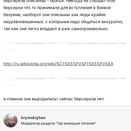
берсерков описанны - братья. Никогда не слышал чтоб
берсерки что то принимали для вступления в боевое
безумие, наоборот они описанны как люди крайне
неуравновешенные, с которыми надо общаться аккуратно,
так как они легко впадают в раж самопроизвольно.
---------- Сообщение добавлено в 13:59 ---------- Предыдущее сообщение размещено в 13:56
----------
http://ru.wikipedia.org/wiki/%C1%E5%F0%F1%E5%F0%EA
---------- Сообщение добавлено в 14:00 ---------- Предыдущее сообщение размещено в 13:59
----------
и главное они выродились! сейчас берсерков нет.
krymskiyhan
Модератор раздела "Организация питания"