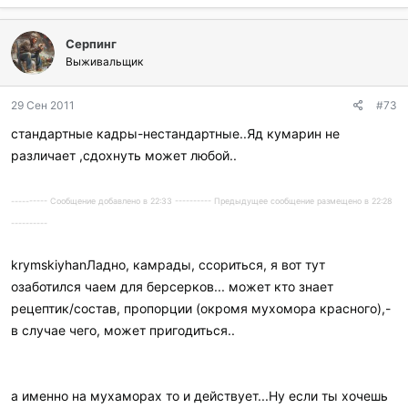
б
л
Серпинг
а
г
Выживальщик
о
д
29 Сен 2011
#73
а
р
стандартные кадры-нестандартные..Яд кумарин не
и
различает ,сдохнуть может любой..
л
и
:
---------- Сообщение добавлено в 22:33 ---------- Предыдущее сообщение размещено в 22:28
----------
krymskiyhanЛадно, камрады, ссориться, я вот тут
озаботился чаем для берсерков... может кто знает
рецептик/состав, пропорции (окромя мухомора красного),-
в случае чего, может пригодиться..
а именно на мухаморах то и действует...Ну если ты хочешь