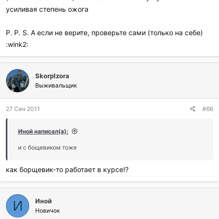
усиливая степень ожога
P. P. S. А если не верите, проверьте сами (только на себе)
:wink2:
SkorpIzora
Выживальщик
27 Сен 2011
#66
Иной написал(а):
и с бощевиком тоже
как борщевик-то работает в курсе!?
Иной
И
Новичок