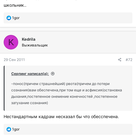
школьник..
П
1gor
о
б
л
Kedrila
а
K
г
Выживальщик
о
д
29 Сен 2011
#72
а
р
и
Серпинг написал(а):
л
и
-понос(причем страшнейший) рвота(причем до потери
:
сознания)вам обеспечена,при том еще и асфиксия(остановка
дыхания,постепенное онемение конечностей ,постепенное
затухание сознания)
Нестандартным кадрам несказал бы что обесспечена.
П
1gor
о