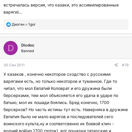
встречалась версия, что казаки, это ассимилированные
варяги)...
П
Диоген
и
1gor
о
б
л
Dicdoc
а
D
г
Banned
о
д
30 Сен 2011
#79
а
р
У казаков , конечно некоторое сходство с русскими
и
варягами есть, но только некоторое и туманное. Где то
л
и
читал, что мол Евпатий Коловрат и его дружина были
:
берсерками, тем мол объясняется его удача в ударе по
батыю, мол их лошади боялись. Бред конечно, 1700
берсерков? Но часть истины тут есть. Наверняка в дружине
Евпатия было не мало варягов и последователей сего
воинского культа,ну и соответсвенно их боевой клич -
волчий вой(из 1700 глоток), вот лошадки татарские и