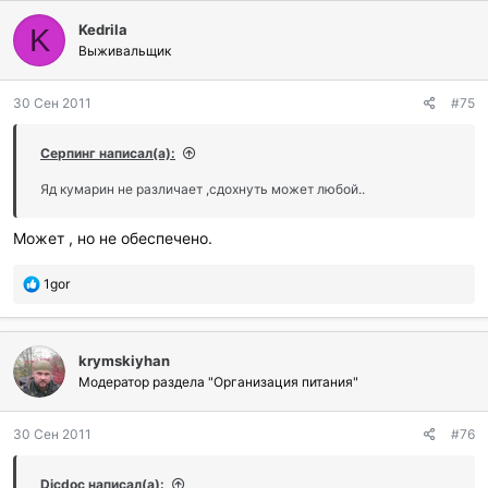
Kedrila
K
Выживальщик
30 Сен 2011
#75
Серпинг написал(а):
Яд кумарин не различает ,сдохнуть может любой..
Может , но не обеспечено.
П
1gor
о
б
л
krymskiyhan
а
г
Модератор раздела "Организация питания"
о
д
30 Сен 2011
#76
а
р
и
Dicdoc написал(а):