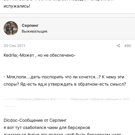
испужались!
Серпинг
Выживальщик
30 Сен 2011
#80
Kedrila;-Может , но не обеспечено-
- Мля,попи....деть-поспорить что ли хочется...? К чему эти
споры? Яд-есть яд,и утверждать в обратном-есть смысл?
---------- Сообщение добавлено в 16:37 ---------- Предыдущее сообщение размещено в 15:03
----------
Dicdoc-Сообщение от Серпинг
я вот тут озаботился чаем для берсерков
думаеться фигня это полная. чтоб быть берсерком нало