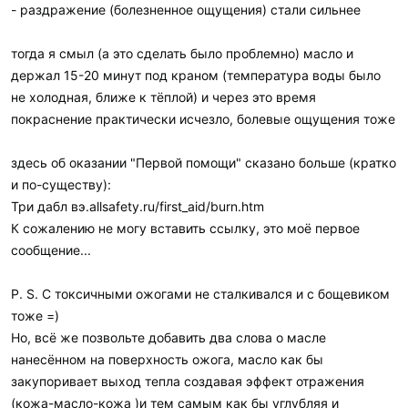
- раздражение (болезненное ощущения) стали сильнее
тогда я смыл (а это сделать было проблемно) масло и
держал 15-20 минут под краном (температура воды было
не холодная, ближе к тёплой) и через это время
покраснение практически исчезло, болевые ощущения тоже
здесь об оказании "Первой помощи" сказано больше (кратко
и по-существу):
Три дабл вэ.allsafety.ru/first_aid/burn.htm
К сожалению не могу вставить ссылку, это моё первое
сообщение...
P. S. C токсичными ожогами не сталкивался и с бощевиком
тоже =)
Но, всё же позвольте добавить два слова о масле
нанесённом на поверхность ожога, масло как бы
закупоривает выход тепла создавая эффект отражения
(кожа-масло-кожа )и тем самым как бы углубляя и