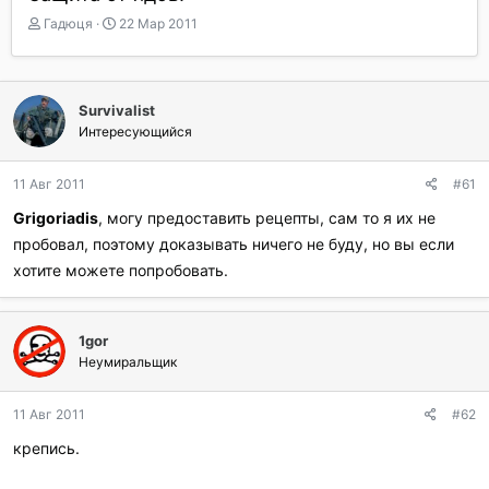
А
Д
Гадюця
22 Мар 2011
в
а
т
т
о
а
р
н
Survivalist
т
а
Интересующийся
е
ч
м
а
ы
л
11 Авг 2011
#61
а
Grigoriadis
, могу предоставить рецепты, сам то я их не
пробовал, поэтому доказывать ничего не буду, но вы если
хотите можете попробовать.
1gor
Неумиральщик
11 Авг 2011
#62
крепись.