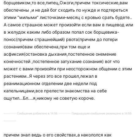
борщевиком,то все,пипец,Ожоги,причем токсические,вам
обеспечены ,и не дай бог сходить по нужде и подтереться
этими "милыми" листочками-месяц с кровью срать будете..
А самое страшное может произойти если вам в пищевод или
в желудок каким либо образом попал сок борщевика-
понос(причем страшнейший) рвота(причем до потери
сознания)вам обеспечена,при том еще и
асфиксия(остановка дыхания,постепенное онемение
конечностей ,постепенное затухание сознания) вот что
может с вами произойти при неосторожном общении с этим
растением..Я через это все прошел,лежал в
реанимационном отделении две недели под
капельницами,все прелести знакомства на себе
ощутил...Бл....я,никому не советую короче.
---------- Сообщение добавлено в 14:56 ---------- Предыдущее сообщение размещено в 14:53
----------
причем знал ведь о его свойствах,а накололся как