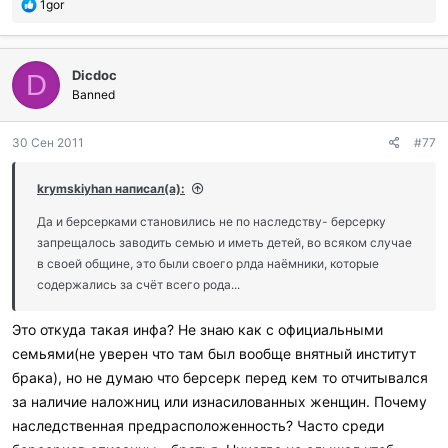
П
1gor
о
б
л
Dicdoc
а
D
г
Banned
о
д
30 Сен 2011
#77
а
р
и
krymskiyhan написал(а):
л
и
Да и берсерками становились не по наследству- берсерку
:
запрещалось заводить семью и иметь детей, во всяком случае
в своей общине, это были своего рлда наёмники, которые
содержались за счёт всего рода...
Это откуда такая инфа? Не знаю как с официальными
семьями(не уверен что там был вообще внятный институт
брака), но не думаю что берсерк перед кем то отчитывался
за наличие наложниц или изнасилованных женщин. Почему
наследственная предрасположенность? Часто среди