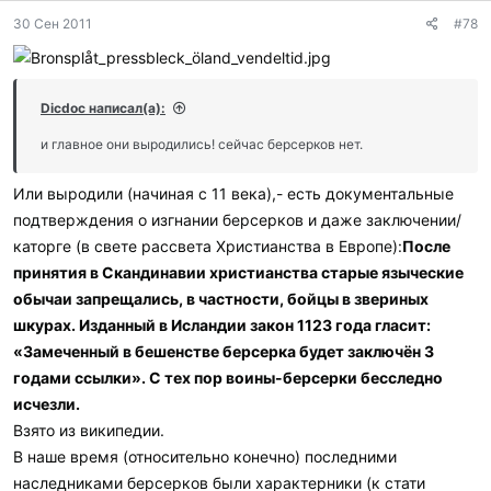
30 Сен 2011
#78
Dicdoc написал(а):
и главное они выродились! сейчас берсерков нет.
Или выродили (начиная с 11 века),- есть документальные
подтверждения о изгнании берсерков и даже заключении/
каторге (в свете рассвета Христианства в Европе):
После
принятия в Скандинавии христианства старые языческие
обычаи запрещались, в частности, бойцы в звериных
шкурах. Изданный в Исландии закон 1123 года гласит:
«Замеченный в бешенстве берсерка будет заключён 3
годами ссылки». С тех пор воины-берсерки бесследно
исчезли.
Взято из википедии.
В наше время (относительно конечно) последними
наследниками берсерков были характерники (к стати