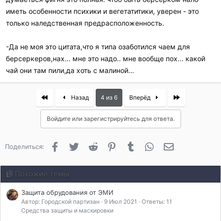
иметь особенности психики и вегетатитики, уверен - это
только наледственная предрасположенность.
-Да не моя это цитата,что я типа озаботился чаем для
берсеркеров,нах... мне это надо.. мне вообще пох... какой
чай они там пили,да хоть с малиной...
First
Last
Назад
4 из 6
Вперёд
Войдите или зарегистрируйтесь для ответа.
Facebook
Twitter
Reddit
Pinterest
Tumblr
WhatsApp
Электронная 
Поделиться:
Похожие темы
Защита обрудования от ЭМИ
Автор: Городской партизан
9 Июл 2021
Ответы: 11
Средства защиты и маскировки