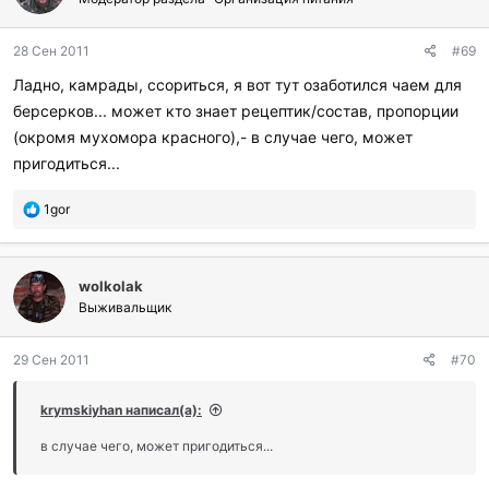
28 Сен 2011
#69
Ладно, камрады, ссориться, я вот тут озаботился чаем для
берсерков... может кто знает рецептик/состав, пропорции
(окромя мухомора красного),- в случае чего, может
пригодиться...
П
1gor
о
б
л
wolkolak
а
г
Выживальщик
о
д
29 Сен 2011
#70
а
р
и
krymskiyhan написал(а):
л
и
в случае чего, может пригодиться...
: