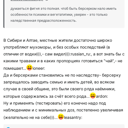
л
и
думаеться фигня это полная. чтоб быть берсерком нало иметь
:
особенности психики и вегетатитики, уверен - это только
наледственная предрасположенность.
В Сибири и Алтае, местные жители достаточно широко
употребляют мухоморы, и без особых последствий (в
отличии от водки))),- сам видел))):russian_ru:, а вот знать бы с
какими травами и в каких пропорциях готовиться "чай",- не
помешает...
ioneer:
Да и берсерками становились не по наследству- берсерку
запрещалось заводить семью и иметь детей, во всяком
случае в своей общине, это были своего рлда наёмники,
которые содержались за счёт всего рода...
ardon:
Ну и применять (тестировать) его конечно надо под
наблюдением и с минимальных доз, постепенно увеличивая
(желательно не на себе)))...
leasantry: