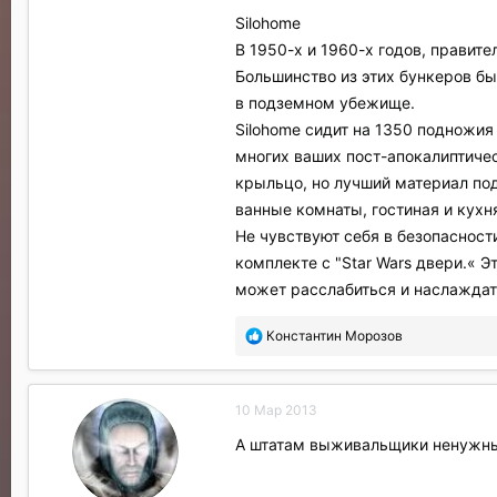
Silohome
В 1950-х и 1960-х годов, правите
Большинство из этих бункеров бы
в подземном убежище.
Silohome сидит на 1350 подножия
многих ваших пост-апокалиптичес
крыльцо, но лучший материал под
ванные комнаты, гостиная и кухн
Не чувствуют себя в безопаснос
комплекте с "Star Wars двери.« 
может расслабиться и наслаждать
П
Константин Морозов
о
б
л
10 Мар 2013
а
г
А штатам выживальщики ненужны т
о
д
а