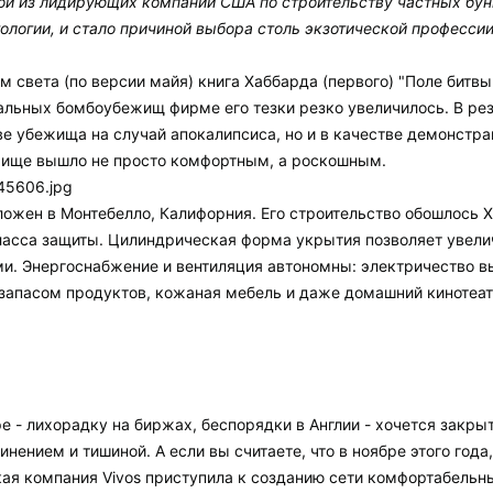
й из лидирующих компаний США по строительству частных бунке
ологии, и стало причиной выбора столь экзотической профессии
 света (по версии майя) книга Хаббарда (первого) "Поле битвы 
альных бомбоубежищ фирме его тезки резко увеличилось. В рез
тве убежища на случай апокалипсиса, но и в качестве демонстр
ежище вышло не просто комфортным, а роскошным.
ложен в Монтебелло, Калифорния. Его строительство обошлось 
ласса защиты. Цилиндрическая форма укрытия позволяет увели
. Энергоснабжение и вентиляция автономны: электричество вы
 запасом продуктов, кожаная мебель и даже домашний кинотеат
ре - лихорадку на биржах, беспорядки в Англии - хочется закр
ением и тишиной. А если вы считаете, что в ноябре этого года,
ская компания Vivos приступила к созданию сети комфортабел