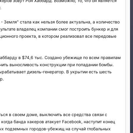
ров зовут Рон Хаббард. Возможно, то, что он является
.
- Земля" стала как нельзя более актуальна, а количество
ультате владелец компании смог построить бункер и для
ационного проекта, в котором реализовал все передовые
Хаббарду в $74,6 тыс. Создано убежище по всем правилам
чить выносливость конструкции при попадании бомбы.
рабатывает дизель-генератор. В укрытии есть шесть
р.
ыться в своем доме, выключить все средства связи с
 когда банда хакеров атакует Facebook, наступит конец
ьных подземных городов-убежищ на случай глобальных