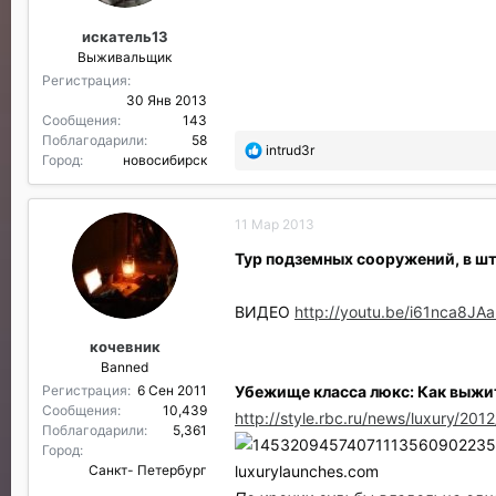
р
искатель13
и
Выживальщик
л
и
Регистрация
:
30 Янв 2013
Сообщения
143
Поблагодарили
58
П
intrud3r
Город
новосибирск
о
б
л
11 Мар 2013
а
г
Тур подземных сооружений, в ш
о
д
а
ВИДЕО
http://youtu.be/i61nca8JAa
р
кочевник
и
Banned
л
и
Убежище класса люкс: Как выжи
Регистрация
6 Сен 2011
:
Сообщения
10,439
http://style.rbc.ru/news/luxury/201
Поблагодарили
5,361
Город
luxurylaunches.com
Санкт- Петербург