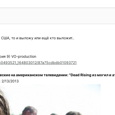
США, то и выложу или ещё кто выложит..
рия 9) VO-production
eo150493521_164803012/87a75cdbdb01093721
кие на американском телевидении: "Dead Rising из могил и а
 2/13/2013