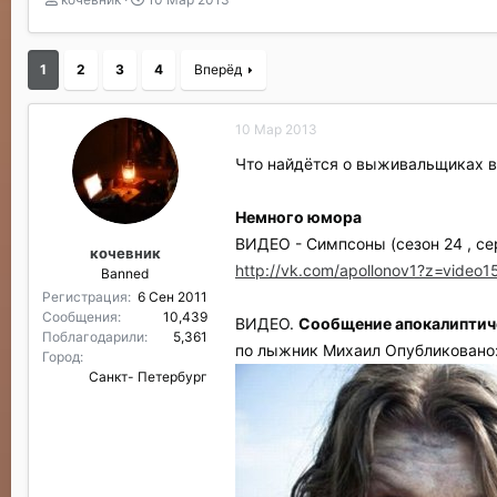
в
а
т
т
о
а
1
2
3
4
Вперёд
р
н
т
а
е
ч
10 Мар 2013
м
а
ы
л
Что найдётся о выживальщиках в 
а
Немного юмора
ВИДЕО - Симпсоны (сезон 24 , се
кочевник
http://vk.com/apollonov1?z=vid
Banned
Регистрация
6 Сен 2011
Сообщения
10,439
ВИДЕО.
Сообщение апокалиптичес
Поблагодарили
5,361
по лыжник Михаил Опубликовано:
Город
Санкт- Петербург