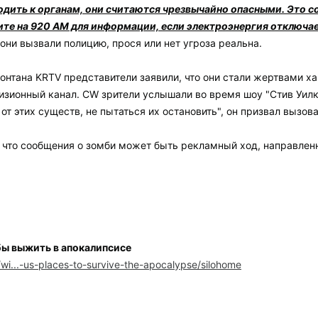
дить к органам, они считаются чрезвычайно опасными. Это со
е на 920 AM для информации, если электроэнергия отключается
ни вызвали полицию, прося или нет угроза реальна.
онтана KRTV представители заявили, что они стали жертвами х
изионный канал. CW зрители услышали во время шоу "Стив Уил
т этих существ, не пытаться их остановить", он призвал вызов
что сообщения о зомби может быть рекламный ход, направленны
бы выжить в апокалипсисе
i...-us-places-to-survive-the-apocalypse/silohome