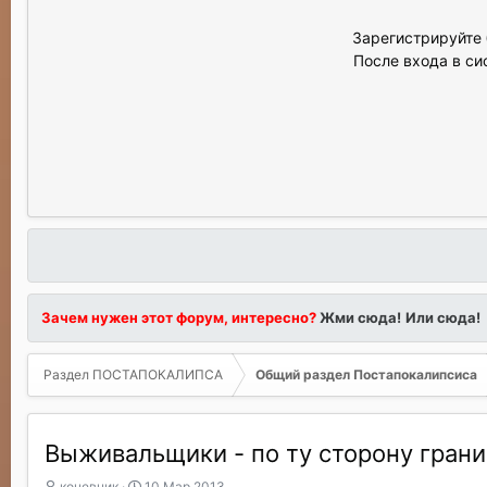
Зарегистрируйте 
После входа в си
Зачем нужен этот форум, интересно?
Жми сюда!
Или сюда!
Раздел ПОСТАПОКАЛИПСА
Общий раздел Постапокалипсиса
Выживальщики - по ту сторону гран
А
Д
кочевник
10 Мар 2013