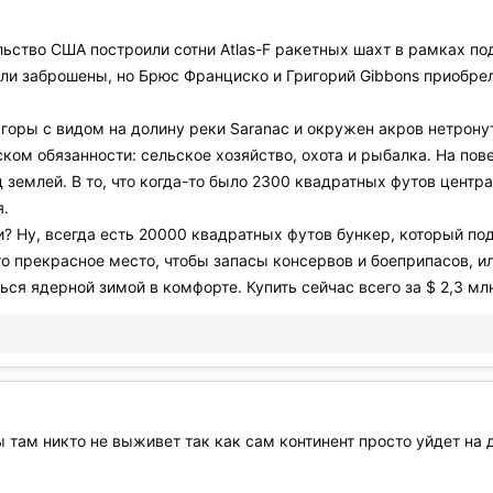
льство США построили сотни Atlas-F ракетных шахт в рамках под
ли заброшены, но Брюс Франциско и Григорий Gibbons приобрел
 горы с видом на долину реки Saranac и окружен акров нетрону
ком обязанности: сельское хозяйство, охота и рыбалка. На пов
 землей. В то, что когда-то было 2300 квадратных футов центр
я.
ти? Ну, всегда есть 20000 квадратных футов бункер, который 
Это прекрасное место, чтобы запасы консервов и боеприпасов, 
ся ядерной зимой в комфорте. Купить сейчас всего за $ 2,3 млн
ам никто не выживет так как сам континент просто уйдет на 