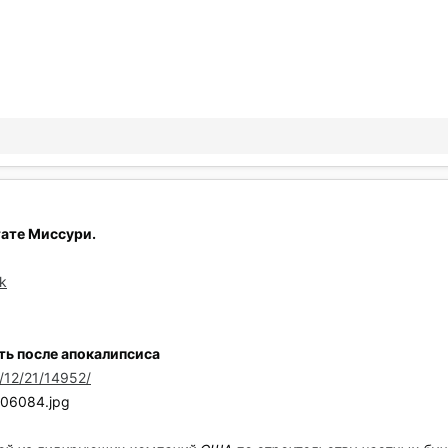
тате Миссури.
k
ть после апокалипсиса
2/12/21/14952/