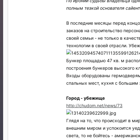
По иронии судьбы владельца одно
полным тезкой основателя сайент
В последние месяцы перед концом
заказов на строительство персон
своей семьи - не только в качес
технологии в своей отрасли. Уб
Бункер площадью 47 кв. м распо
построения бункеров высокого к
Входы оборудованы гермодверями
спальных мест, кухня с большим
Город - убежище
http://chudom.net/news/73
Глядя на то, что происходит в ми
внешним миром и успокоится уедин
света, то не бойтесь - американ