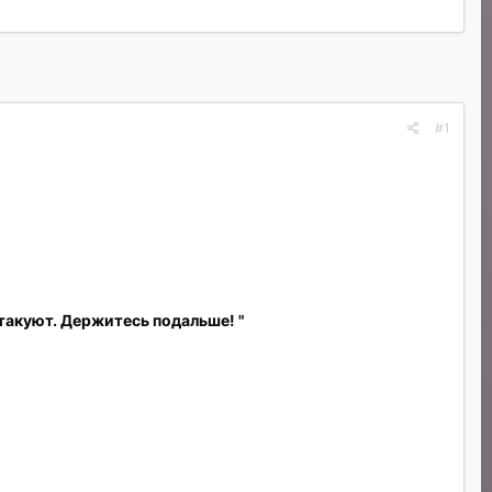
#1
такуют. Держитесь подальше! "