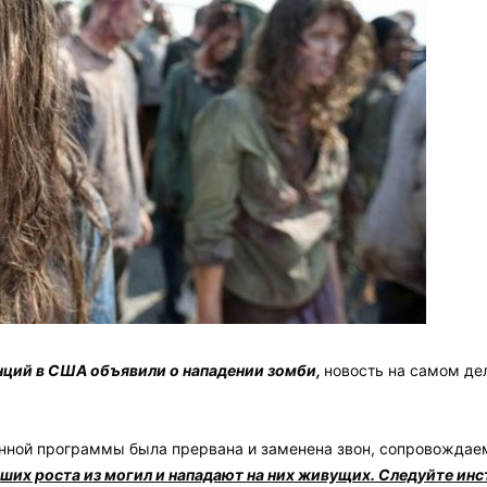
нций в США объявили о нападении зомби,
новость на самом де
нной программы была прервана и заменена звон, сопровождае
ших роста из могил и нападают на них живущих. Следуйте инст