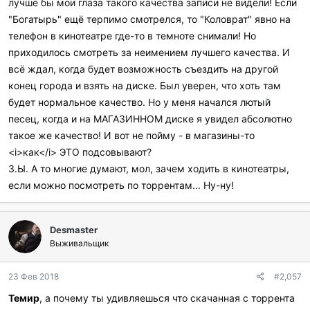
лучше бы мои глаза такого качества записи не видели! Если
"Богатырь" ещё терпимо смотрелся, то "Коловрат" явно на
телефон в кинотеатре где-то в темноте снимали! Но
приходилось смотреть за неимением лучшего качества. И
всё ждал, когда будет возможность съездить на другой
конец города и взять на диске. Был уверен, что хоть там
будет нормальное качество. Но у меня начался лютый
песец, когда и на МАГАЗИННОМ диске я увидел абсолютно
такое же качество! И вот не пойму - в магазины-то
<i>как</i> ЭТО подсовывают?
З.Ы. А то многие думают, мол, зачем ходить в кинотеатры,
если можно посмотреть по торрентам... Ну-ну!
Desmaster
Выживальщик
23 Фев 2018
#2,057
Темир
, а почему ты удивляешься что скачанная с торрента