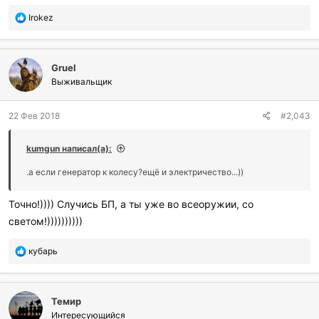
П
Irokez
о
б
л
Gruel
а
г
Выживальщик
о
д
22 Фев 2018
#2,043
а
р
и
kumgun написал(а):
л
и
.а если генератор к колесу?ещё и электричество...))
:
Точно!)))) Случись БП, а ты уже во всеоружии, со
светом!))))))))))
П
кубарь
о
б
л
Темир
а
г
Интересующийся