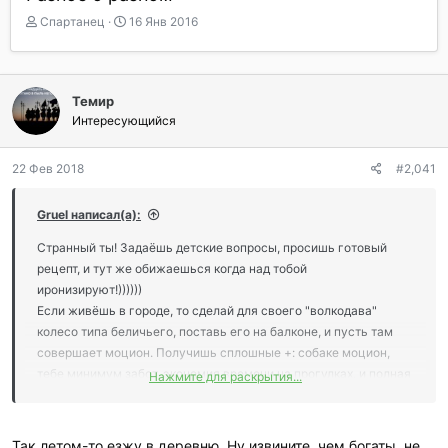
А
Д
Спартанец
16 Янв 2016
в
а
т
т
о
а
р
н
Темир
т
а
Интересующийся
е
ч
м
а
ы
л
22 Фев 2018
#2,041
а
Gruel написал(а):
Странный ты! Задаёшь детские вопросы, просишь готовый
рецепт, и тут же обижаешься когда над тобой
иронизируют!))))))
Если живёшь в городе, то сделай для своего "волкодава"
колесо типа беличьего, поставь его на балконе, и пусть там
совершает моцион. Получишь сплошные +: собаке моцион,
тебе минимум забот, экономия времени на прогулках, и полная
Нажмите для раскрытия...
обоюдная безопасность.
Такой совет тебе подходит?
Так летом-то езжу в деревню. Ну извините, чем богаты, не