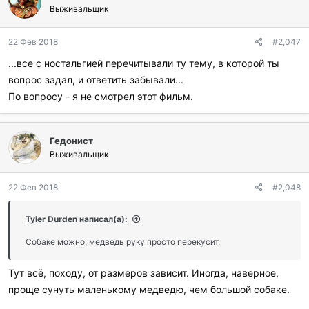
г
Выживальщик
о
д
22 Фев 2018
#2,047
а
р
...все с ностальгией перечитывали ту тему, в которой ты
и
вопрос задал, и ответить забывали...
л
и
По вопросу - я не смотрел этот фильм.
:
Гедонист
Выживальщик
22 Фев 2018
#2,048
Tyler Durden написал(а):
Собаке можно, медведь руку просто перекусит,
Тут всё, походу, от размеров зависит. Иногда, наверное,
проще сунуть маленькому медведю, чем большой собаке.