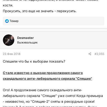
кости.
Прокусить, это еще не значить - перекусить.
П
Темир
о
б
л
Desmaster
а
г
Выживальщик
о
д
23 Фев 2018
#2,055
а
р
Спешили что бы к выборам показать?
и
л
и
Стало известно о выходе продолжения самого
:
скандального анти-либерального сериала "Спящие"
Ого! А продолжение самого скандального анти-
либерального сериала "Спящие" уже снято! Когда премьера
- неизвестно, но "Спящие-2" сняты в рекордные сроки!