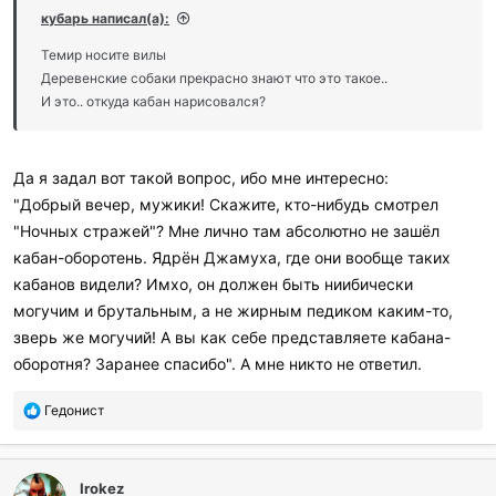
кубарь написал(а):
Темир носите вилы
Деревенские собаки прекрасно знают что это такое..
И это.. откуда кабан нарисовался?
Да я задал вот такой вопрос, ибо мне интересно:
"Добрый вечер, мужики! Скажите, кто-нибудь смотрел
"Ночных стражей"? Мне лично там абсолютно не зашёл
кабан-оборотень. Ядрён Джамуха, где они вообще таких
кабанов видели? Имхо, он должен быть ниибически
могучим и брутальным, а не жирным педиком каким-то,
зверь же могучий! А вы как себе представляете кабана-
оборотня? Заранее спасибо". А мне никто не ответил.
П
Гедонист
о
б
л
Irokez
а