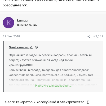
обессудьте уж.
kumgun
K
Выживальщик
22 Фев 2018
#2,042
Gruel написал(а):
Странный ты! Задаёшь детские вопросы, просишь готовый
рецепт, и тут же обижаешься когда над тобой
иронизируют!))))))
Если живёшь в городе, то сделай для своего "волкодава"
колесо типа беличьего, поставь его на балконе, и пусть там
совершает моцион. Получишь сплошные +: собаке моцион,
тебе минимум забот, экономия времени на прогулках, и полная
Нажмите для раскрытия...
обоюдная безопасность.
Такой совет тебе подходит?
..а если генератор к колесу?ещё и электричество...))