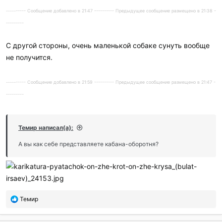
---------- Сообщение добавлено в 21:47 ---------- Предыдущее сообщение размещено в 21:38 -
---------
С другой стороны, очень маленькой собаке сунуть вообще
не получится.
---------- Сообщение добавлено в 21:59 ---------- Предыдущее сообщение размещено в 21:47 -
---------
Темир написал(а):
А вы как себе представляете кабана-оборотня?
П
Темир
о
б