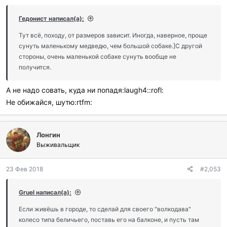
Гедонист написал(а):
Тут всё, походу, от размеров зависит. Иногда, наверное, проще
сунуть маленькому медведю, чем большой собаке.]С другой
стороны, очень маленькой собаке сунуть вообще не
получится.
А не надо совать, куда ни попадя:laugh4::rofl:
Не обижайся, шутю:rtfm:
Лонгин
Выживальщик
23 Фев 2018
#2,053
Gruel написал(а):
Если живёшь в городе, то сделай для своего "волкодава"
колесо типа беличьего, поставь его на балконе, и пусть там