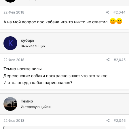
о
д
22 Фев 2018
#2,044
а
р
А на мой вопрос про кабана что-то никто не ответил.
и
л
и
:
кубарь
К
Выживальщик
22 Фев 2018
#2,045
Темир носите вилы
Деревенские собаки прекрасно знают что это такое..
И это.. откуда кабан нарисовался?
Темир
Интересующийся
22 Фев 2018
#2,046