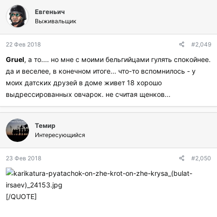
л
Евгеньич
а
г
Выживальщик
о
д
22 Фев 2018
#2,049
а
р
Gruel
, а то.... но мне с моими бельгийцами гулять спокойнее.
и
да и веселее, в конечном итоге... что-то вспомнилось - у
л
и
моих датских друзей в доме живет 18 хорошо
:
выдрессированных овчарок. не считая щенков...
Темир
Интересующийся
23 Фев 2018
#2,050
[/QUOTE]