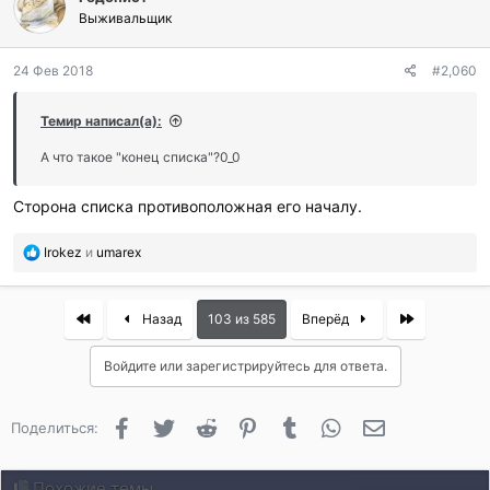
Выживальщик
24 Фев 2018
#2,060
Темир написал(а):
А что такое "конец списка"?0_0
Сторона списка противоположная его началу.
П
Irokez
и
umarex
о
б
л
First
Last
Назад
103 из 585
Вперёд
а
г
Войдите или зарегистрируйтесь для ответа.
о
д
а
Facebook
Twitter
Reddit
Pinterest
Tumblr
WhatsApp
Электронная 
Поделиться:
р
и
л
Похожие темы
и