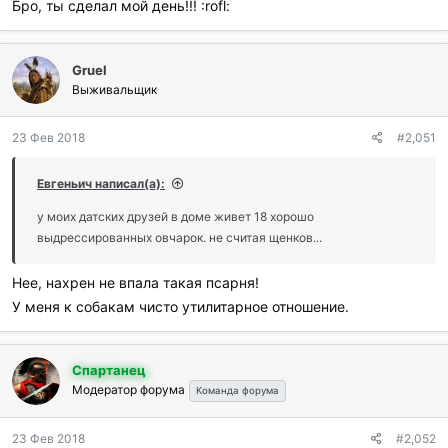
Бро, ты сделал мой день!!! :rofl:
Gruel
Выживальщик
23 Фев 2018
#2,051
Евгеньич написал(а):
у моих датских друзей в доме живет 18 хорошо
выдрессированных овчарок. не считая щенков...
Нее, нахрен не впала такая псарня!
У меня к собакам чисто утилитарное отношение.
Спартанец
Модератор форума
Команда форума
23 Фев 2018
#2,052