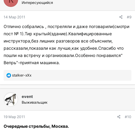
г
Интересующийся
о
д
14 Мар 2011
#9
а
р
Отлично собрались , постреляли и даже поговарили(смотри
и
пост № 1).Тир крытый(здание).Квалифицированные
л
и
инструктора,без лишних разговоров все объяснили,
:
рассказали,показали как лучше,как удобнее.Спасибо что
пошли на встречу и организовали.Особенно понравился"
Вепрь"-приятная машинка.
П
stalker-xXx
о
б
л
event
а
г
Выживальщик
о
д
19 Мар 2011
#10
а
р
Очередные стрельбы, Москва.
и
л