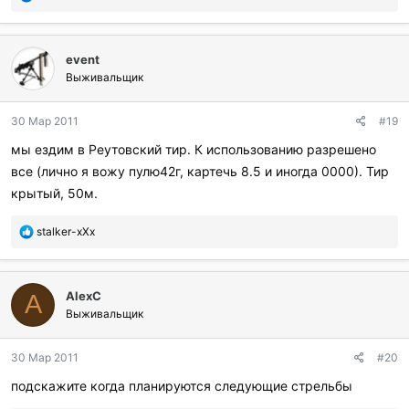
о
б
л
event
а
г
Выживальщик
о
д
30 Мар 2011
#19
а
р
мы ездим в Реутовский тир. К использованию разрешено
и
все (лично я вожу пулю42г, картечь 8.5 и иногда 0000). Тир
л
и
крытый, 50м.
:
П
stalker-xXx
о
б
л
AlexС
а
A
г
Выживальщик
о
д
30 Мар 2011
#20
а
р
подскажите когда планируются следующие стрельбы
и