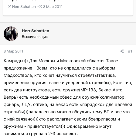
А
Д
Herr Schatten
8 Мар 2011
в
а
т
т
о
а
р
н
Herr Schatten
т
а
Выживальщик
е
ч
м
а
ы
л
8 Мар 2011
#1
а
Камрады))) Для Москвы и Московской области. Такое
предложение - Всем, кто не определился с выбором
гладкоствола, кто хочет научиться стрелять(тактика,
применение оружия, навыки уверенной стрельбы), Есть тир,
есть два инструктора, есть оружие(МР-133, Бекас-Авто,
Вепрь) есть необходимый обвес для оружия(коллиматор,
фонарь, ЛЦУ, оптика, на Бекас есть «парадокс» для целевой
стрельбы)))параллельно можно обсудить тему БП и все что
с ней связано))))кто располагает своим боеприпасом и
оружием - приветствуется))) Одновременно могут
заниматься группа в 2-3 человека .