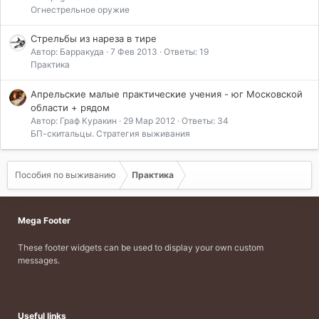
Огнестрельное оружие
Стрельбы из нареза в тире
Автор: Барракуда
7 Фев 2013
Ответы: 19
Практика
Апрельские малые практические учения - юг Московской
области + рядом
Автор: Граф Куракин
29 Мар 2012
Ответы: 34
БП-скитальцы. Стратегия выживания
Пособия по выживанию
Практика
Mega Footer
These footer widgets can be used to display your own custom
messages.
Useful links