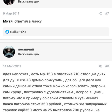
г
Выживальщик
о
д
9 Мар 2011
#7
а
р
Митя
, ответил в личку
и
л
П
stalker-xXx
и
о
:
б
л
лесничий
а
г
Выживальщик
о
д
14 Мар 2011
#8
а
р
идея неплохая , есть мр-153 в пластике 710 ствол ,на днях
и
для души иж-18 думаю прикупить , для общего дела как
л
и
самый дешовый ствол тоже можно использовать ,патроны
:
сам кручу , постреляю с удовольствием , вопрос в цене ,
потому-что к примеру со своим стволом в кузьминках
пачка патронов стоит 350 рублей , столько-же запущенных
тарелок ещё350 итого на 25 выстрелов 700 рублей , не