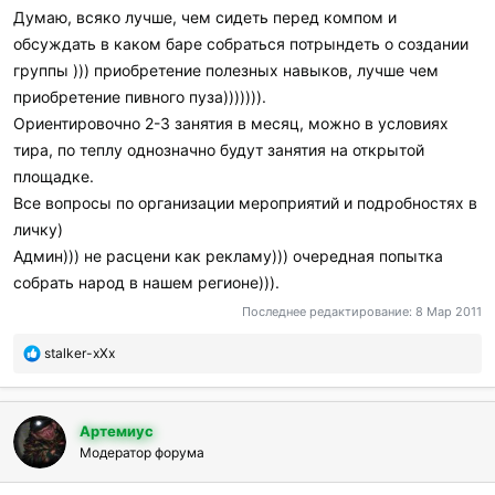
Думаю, всяко лучше, чем сидеть перед компом и
обсуждать в каком баре собраться потрындеть о создании
группы ))) приобретение полезных навыков, лучше чем
приобретение пивного пуза))))))).
Ориентировочно 2-3 занятия в месяц, можно в условиях
тира, по теплу однозначно будут занятия на открытой
площадке.
Все вопросы по организации мероприятий и подробностях в
личку)
Админ))) не расцени как рекламу))) очередная попытка
собрать народ в нашем регионе))).
Последнее редактирование:
8 Мар 2011
П
stalker-xXx
о
б
л
Артемиус
а
г
Модератор форума
о
д