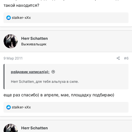
такой находится?
П
stalker-xXx
о
б
л
Herr Schatten
а
г
Выживальщик
о
д
9 Мар 2011
#6
а
р
и
рейдовик написал(а):
л
и
Herr Schatten, для тебя альпуха в силе.
:
еще раз спасибо) в апреле, мае, площадку подбираю)
П
stalker-xXx
о
б
л
Herr Schatten
а