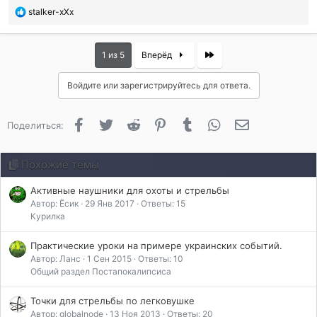
л
П
stalker-xXx
и
о
:
б
л
Last
1 из 5
Вперёд
а
г
Войдите или зарегистрируйтесь для ответа.
о
д
а
Facebook
Twitter
Reddit
Pinterest
Tumblr
WhatsApp
Электронная 
Поделиться:
р
и
л
Похожие темы
и
:
Активные наушники для охоты и стрельбы
Автор: Ёсик
29 Янв 2017
Ответы: 15
Курилка
Практические уроки на примере украинских событий.
Автор: Ланс
1 Сен 2015
Ответы: 10
Общий раздел Постапокалипсиса
Точки для стрельбы по легковушке
Автор: globalnode
13 Ноя 2013
Ответы: 20