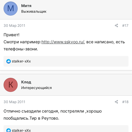
л
Митя
а
М
г
Выживальщик
о
д
30 Мар 2011
#17
а
р
Привет!
и
Смотри например:
http://www.sskvoo.ru/
, все написано, есть
л
и
телефоны-звони.
:
П
stalker-xXx
о
б
л
Клод
а
К
г
Интересующийся
о
д
30 Мар 2011
#18
а
р
Отлично съездили сегодня, постреляли ,хорошо
и
пообщались.Тир в Реутово.
л
и
:
П
stalker-xXx