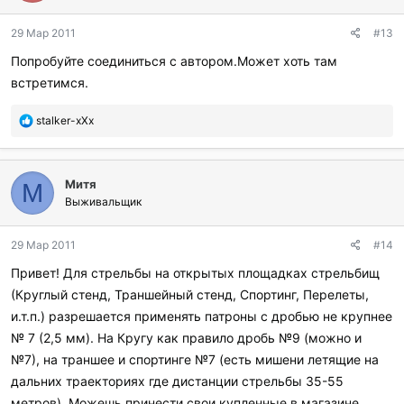
о
д
29 Мар 2011
#13
а
р
Попробуйте соединиться с автором.Может хоть там
и
встретимся.
л
и
:
П
stalker-xXx
о
б
л
Митя
а
М
г
Выживальщик
о
д
29 Мар 2011
#14
а
р
Привет! Для стрельбы на открытых площадках стрельбищ
и
(Круглый стенд, Траншейный стенд, Спортинг, Перелеты,
л
и
и.т.п.) разрешается применять патроны с дробью не крупнее
:
№ 7 (2,5 мм). На Кругу как правило дробь №9 (можно и
№7), на траншее и спортинге №7 (есть мишени летящие на
дальних траекториях где дистанции стрельбы 35-55
метров). Можешь принести свои купленные в магазине