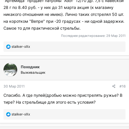
"Артемида" продает патроны "Азот" 12/70 др. 7,5 с навеской
28 г по 8.40 руб. - у них до 31 марта акция (к магазину
никакого отношения не имею). Лично таких отстрелял 50 шт.
на коротком "Вепре" при -20 градусах - ни одной задержки.
Самое то для практической стрельбы.
Последнее редактирование:
29 Мар 2011
П
stalker-xXx
о
б
л
Походник
а
г
Выживальщик
о
д
30 Мар 2011
#16
а
р
Спасибо. А где пулей/дробью можно пристрелять ружье? В
и
тире? На стрельбище для этого есть условия?
л
и
:
П
stalker-xXx
о
б