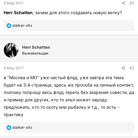
9 Мар 2011
#2
а
р
Herr Schatten
, зачем для этого создавать новую ветку?
и
л
П
stalker-xXx
и
о
:
б
л
Herr Schatten
а
г
Выживальщик
о
д
9 Мар 2011
#3
а
р
в "Москва и МО" уже чистый флуд, уже завтра эта тема
и
будет на 3-й странице, здесь же просьба на личный контакт,
л
и
поэтому попрошу весь флуд тереть без зазрения совести, да
:
и пример для других, кто то альп может народу
предложить, кто то охоту или рыбалку и т.д., то есть -
практику
П
stalker-xXx
о