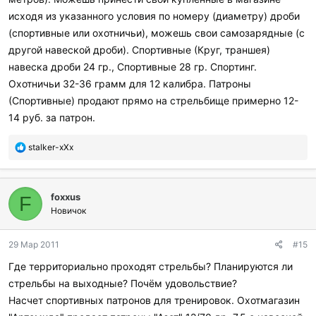
исходя из указанного условия по номеру (диаметру) дроби
(спортивные или охотничьи), можешь свои самозарядные (с
другой навеской дроби). Спортивные (Круг, траншея)
навеска дроби 24 гр., Спортивные 28 гр. Спортинг.
Охотничьи 32-36 грамм для 12 калибра. Патроны
(Спортивные) продают прямо на стрельбище примерно 12-
14 руб. за патрон.
П
stalker-xXx
о
б
л
foxxus
а
F
г
Новичок
о
д
29 Мар 2011
#15
а
р
Где территориально проходят стрельбы? Планируются ли
и
стрельбы на выходные? Почём удовольствие?
л
и
Насчет спортивных патронов для тренировок. Охотмагазин
: