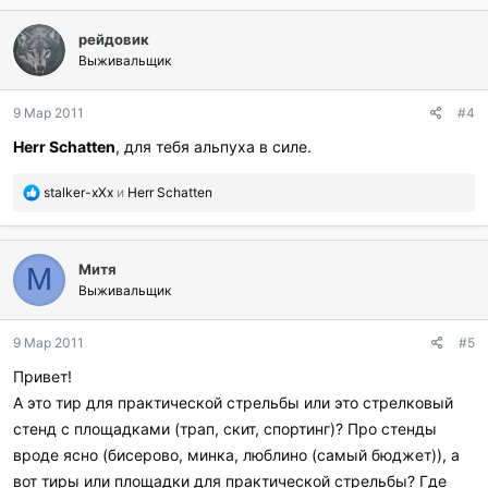
б
л
рейдовик
а
г
Выживальщик
о
д
9 Мар 2011
#4
а
р
Herr Schatten
, для тебя альпуха в силе.
и
л
П
stalker-xXx
и
Herr Schatten
и
о
:
б
л
Митя
а
М
г
Выживальщик
о
д
9 Мар 2011
#5
а
р
Привет!
и
А это тир для практической стрельбы или это стрелковый
л
и
стенд с площадками (трап, скит, спортинг)? Про стенды
:
вроде ясно (бисерово, минка, люблино (самый бюджет)), а
вот тиры или площадки для практической стрельбы? Где