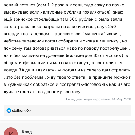
всякий потянет (сам 1-2 раза в месяц туда езжу по пачке
высаживаю если халтурные рублики появляються), знаю
ещё воинское стрельбище там 500 рублей с рыла взяли ,
зато стрелял пока патроны не закончились , штук 250
высадил по тарелкам , тарелки свои, "машинка" ихняя ,
небитые тарелочки потом собирали и снова в машинку , но
помоему там договариваться надо по поводу пострелушек ,
да и без машины не доедешь (километров 35 от москвы), в
общем информации ты маловато скинул , а пострелять я
всегда ЗА да и адэкватным людям и из своего дам стрелять
, это без проблемм , жду твоего ответа , в принципе можно и
в кузьминках собраться и пострелять-поговорить как и чего
лучьше сделать по данному вопросу
Последнее редактирование:
14 Мар 2011
П
stalker-xXx
о
б
л
Клод
а
К