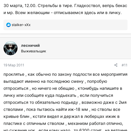
и
30 марта, 12.00. Стрельбы в тире. Гладкоствол, вепрь бекас
:
и мр. Всем желающим - отписываемся здесь или в личку.
П
stalker-xXx
о
б
л
лесничий
а
г
Выживальщик
о
д
19 Мар 2011
#11
а
р
проклятье , как обычно по закону подлости все мероприятия
и
выпадают именно на последнюю смену , попробую
л
и
отпроситься , но ничего не обещаю , ктонибудь напишите в
:
личку или сообщите куда подьехать , если получиться
отпроситься то обязательно подьеду , возможно даже с 2мя
стволами , пока пытаюсь найти иж-18 мм , но стволы все
кривые блин , кстати видел и держал в люберцах ижик в
пластике с отличным стволом , механизм работал отлично,
но сужение чок , если кому надо , то 6200 стоит , на ветрине