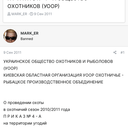
ОХОТНИКОВ (УООР)
А
Д
MARK_ER
9 Сен 2011
в
а
т
т
о
а
MARK_ER
р
н
Banned
т
а
е
ч
м
а
9 Сен 2011
#1
ы
л
а
УКРАИНСКОЕ ОБЩЕСТВО ОХОТНИКОВ И РЫБОЛОВОВ
(УООР)
КИЕВСКАЯ ОБЛАСТНАЯ ОРГАНИЗАЦИЯ УООР ОХОТНИЧЬЕ -
РЫБАЦКОЕ ПРОИЗВОДСТВЕННОЕ ОБЪЕДИНЕНИЕ
О проведении охоты
в охотничий сезон 2010/2011 года
П Р И К А 3 № 4 - А
на территории угодий