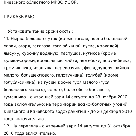
Киевского областного МРВО УООР.
ПРИКАЗЫВАЮ:
1. Установить такие сроки охоты:
1.1. Нырка большого, уток (кроме гоголя, черни белоглазой,
савки, огаря, галагаза, гаги обычной, лутка, крохалей),
лысуху, курочку водяную, пастушка, куликов (кроме
кулика-сороки, кроншнепов, чайки, лежебоки, поручейника,
крем'яшника, черныша, перевозчика, фифи, дупеля, зуйков
малого, большеклювого, галстучника), голубей (кроме
голубя-синяка), на гусей: кроме гуся малого (гуся
белолобого малого), серого, белолобого большого,
гуменника - с утренней зари 14 августа до 28 ноября 2010
года включительно; на территории водно-болотных угодий
Киевского и Каневского водохранилищ - до 26 декабря 2010
года включительно .
1.2. На перепела - с утренней зари 14 августа до 31 октября
2010 года включительно.