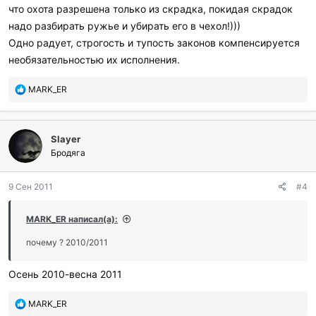
:
что охота разрешена только из скрадка, покидая скрадок
надо разбирать ружье и убирать его в чехол!)))
Одно радует, строгость и тупость законов компенсируется
необязательностью их исполнения.
П
MARK_ER
о
б
л
Slayer
а
г
Бродяга
о
д
9 Сен 2011
#4
а
р
и
MARK_ER написал(а):
л
и
почему ? 2010/2011
:
Осень 2010-весна 2011
П
MARK_ER
о