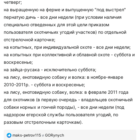
четверг;
на выращенную на ферме и выпущенную "под выстрел"
пернатую дичь - все дни недели (при условии наличия
специально отведенных для этой цели приказом
пользователя охотничьих угодий участков) по отдельной
отстрелочной карточке;
на копытных, при индивидуальной охоте - все дни недели;
на копытных при коллективной и облавной охоте - суббота и
воскресенье;
на зайца-русака - исключительно суббота;
на лису, енотовидную собаку и волка: в ноябре-январе
2010-2011р. - суббота и воскресенье;
на лису, енотовидную собаку, волка: в феврале 2011 года
для охотников (в первую очередь - владельцев охотничьей
собаки норных и гончей породы), - все дни недели (под
надзором егерской службы пользователя угодий, по
разовым отстрелочным карточкам).
П
maks-petrov115
и
GORynych