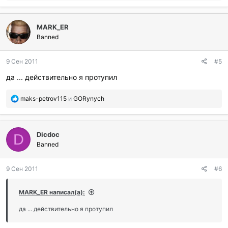
б
л
MARK_ER
а
г
Banned
о
д
9 Сен 2011
#5
а
р
да ... действительно я протупил
и
л
П
maks-petrov115
и
GORynych
и
о
:
б
л
Dicdoc
а
D
г
Banned
о
д
9 Сен 2011
#6
а
р
и
MARK_ER написал(а):
л
и
да ... действительно я протупил
: