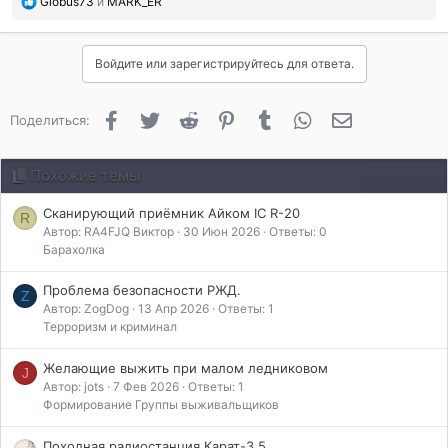
П
Globus73
и
MARK_ER
о
б
л
Войдите или зарегистрируйтесь для ответа.
а
г
о
Facebook
Twitter
Reddit
Pinterest
Tumblr
WhatsApp
Электронная 
Поделиться:
д
а
р
Похожие темы
и
л
Сканирующий приёмник Айком IC R-20
и
R
Автор: RA4FJQ Виктор
30 Июн 2026
Ответы: 0
:
Барахолка
Проблема безопасности РЖД.
Z
Автор: ZogDog
13 Апр 2026
Ответы: 1
Терроризм и криминал
Желающие выжить при малом ледниковом
J
Автор: jots
7 Фев 2026
Ответы: 1
Формирование Группы выживальщиков
Походная радиостанция Карат-3.5