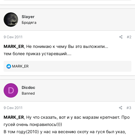
о
б
л
Slayer
а
г
Бродяга
о
д
9 Сен 2011
#2
а
р
MARK_ER
, Не понимаю к чему Вы это выложили...
и
тем более приказ устаревший....
л
и
:
П
MARK_ER
о
б
л
Dicdoc
а
D
г
Banned
о
д
9 Сен 2011
#3
а
р
MARK_ER
, Ну что сказать, вот и у вас маразм крепчает. Про
и
гусей очень понравилось!)))
л
и
В том году(2010) у нас на весению охоту на гуся был указ,