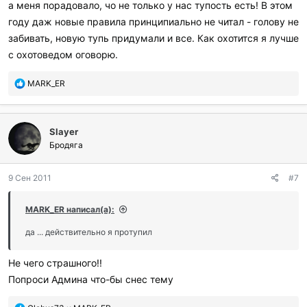
а меня порадовало, чо не только у нас тупость есть! В этом
году даж новые правила принципиально не читал - голову не
забивать, новую тупь придумали и все. Как охотится я лучше
с охотоведом оговорю.
П
MARK_ER
о
б
л
Slayer
а
г
Бродяга
о
д
9 Сен 2011
#7
а
р
и
MARK_ER написал(а):
л
и
да ... действительно я протупил
:
Не чего страшного!!
Попроси Админа что-бы снес тему