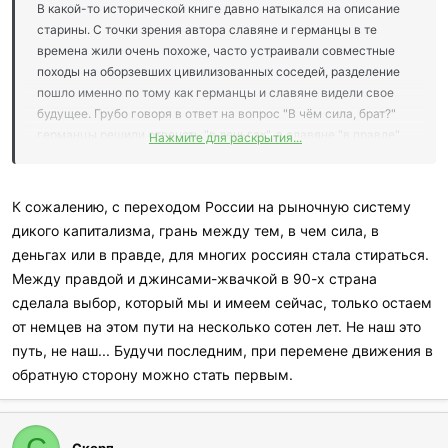
В какой-то исторической книге давно натыкался на описание
старины. С точки зрения автора славяне и германцы в те
времена жили очень похоже, часто устраивали совместные
походы на оборзевших цивилизованных соседей, разделение
пошло именно по тому как германцы и славяне видели свое
будущее. Грубо говоря в ответ на вопрос "В чём сила, брат?"
германцы решили отвечать "в деньгах", а славяне "в правде".
Нажмите для раскрытия...
Балканские славяне тогда не определились, так и мечутся до
сих пор.
К сожалению, с переходом России на рыночную систему
дикого капитализма, грань между тем, в чем сила, в
деньгах или в правде, для многих россиян стала стираться.
Между правдой и джинсами-жвачкой в 90-х страна
сделала выбор, который мы и имеем сейчас, только остаем
от немцев на этом пути на несколько сотен лет. Не наш это
путь, не наш... Будучи последним, при перемене движения в
обратную сторону можно стать первым.