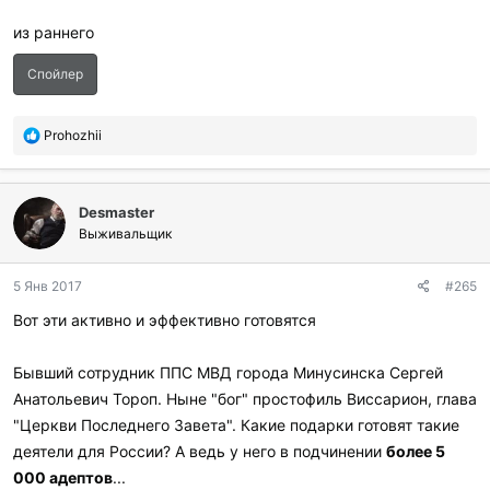
из раннего
Спойлер
П
Prohozhii
о
б
л
Desmaster
а
г
Выживальщик
о
д
5 Янв 2017
#265
а
р
Вот эти активно и эффективно готовятся
и
л
и
Бывший сотрудник ППС МВД города Минусинска Сергей
:
Анатольевич Тороп. Ныне "бог" простофиль Виссарион, глава
"Церкви Последнего Завета". Какие подарки готовят такие
деятели для России? А ведь у него в подчинении
более 5
000 адептов
...