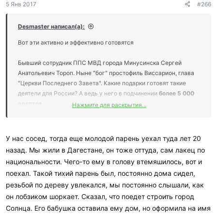
5 Янв 2017
#266
а
р
и
Desmaster написал(а):
л
и
Вот эти активно и эффективно готовятся
:
Бывший сотрудник ППС МВД города Минусинска Сергей
Анатольевич Тороп. Ныне "бог" простофиль Виссарион, глава
"Церкви Последнего Завета". Какие подарки готовят такие
деятели для России? А ведь у него в подчинении
более 5 000
адептов
...
Нажмите для раскрытия...
Сектантами создан и действует целый город на 250 гектарах в
Красноярском крае при попустительстве государственных
структур. Имееются свои школа, монастырь,
ведётся силовая
У нас сосед, тогда еще молодой парень уехал туда лет 20
подготовка. Все мужчины, члены секты, более 3-х
назад. Мы жили в Дагестане, он тоже оттуда, сам лакец по
последних лет активно приобретают оружие. Вход на
национальности. Чего-то ему в голову втемяшилось, вот и
территорию жёстко контролируется охранной структурой.
поехал. Такой тихий парень был, постоянно дома сидел,
Главами соседних сельских поселений давно являются
резьбой по дереву увлекался, мы постоянно слышали, как
приближённые главы секты.
При этом правоохранительные органы Красноярского края и
он лобзиком шоркает. Сказал, что поедет строить город
Курагинского района предпочитают не замечать
Солнца. Его бабушка оставила ему дом, но оформила на имя
происходящего.