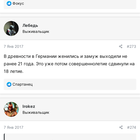
П
Фокус
о
б
л
Лебедь
а
г
Выживальщик
о
д
7 Янв 2017
#273
а
р
В древности в Германии женились и замуж выходили не
и
ранее 21 года. Это уже потом совершеннолетие сдвинули на
л
и
18 летие.
:
П
Спартанец
о
б
л
Irokez
а
г
Выживальщик
о
д
7 Янв 2017
#274
а
р