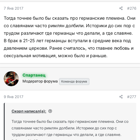
д
7 Янв 2017
#276
а
р
Тогда точнее было бы сказать про германские племена. Они
и
со славянами часто римлян долбили. Историки до сих пор с
л
и
трудом различают где германцы что делали, а где славяне.
:
В брак в 21-25 лет германцы вступали в средние века под
давлением церкови. Ранее считалось, что главнее любовь и
сексуальная мотивация, можно было и раньше.
Спартанец
Модератор форума
Команда форума
9 Янв 2017
#277
Скорп написал(а):
Тогда точнее было бы сказать про германские племена. Они со
славянами часто римлян долбили. Историки до сих пор с
трудом различают где германцы что делали, а где славяне.