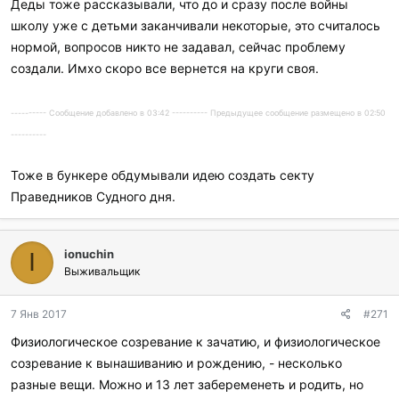
Деды тоже рассказывали, что до и сразу после войны
и
школу уже с детьми заканчивали некоторые, это считалось
л
и
нормой, вопросов никто не задавал, сейчас проблему
:
создали. Имхо скоро все вернется на круги своя.
---------- Сообщение добавлено в 03:42 ---------- Предыдущее сообщение размещено в 02:50
----------
Тоже в бункере обдумывали идею создать секту
Праведников Судного дня.
ionuchin
I
Выживальщик
7 Янв 2017
#271
Физиологическое созревание к зачатию, и физиологическое
созревание к вынашиванию и рождению, - несколько
разные вещи. Можно и 13 лет забеременеть и родить, но