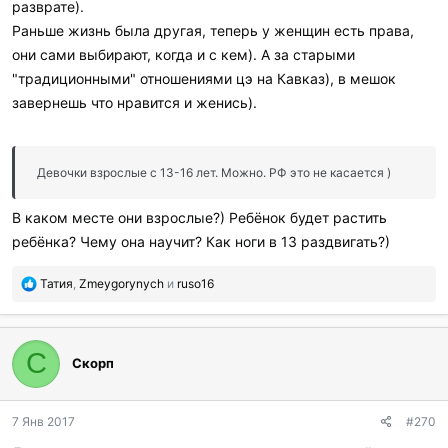
разврате).
Раньше жизнь была другая, теперь у женщин есть права,
они сами выбирают, когда и с кем). А за старыми
"традиционными" отношениями цэ на Кавказ), в мешок
завернешь что нравится и женись).
Девочки взрослые с 13-16 лет. Можно. РФ это не касается )
В каком месте они взрослые?) Ребёнок будет растить
ребёнка? Чему она научит? Как ноги в 13 раздвигать?)
П
Татия
,
Zmeygorynych
и
ruso16
о
б
л
а
С
Скорп
г
о
д
7 Янв 2017
#270
а
р