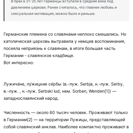
В брак в 21-25 лет германцы вступали в средние века под
давлением церкови. Ранее считалось, что главнее любовь и
сексуальная мотивация, можно было и раньше.
Германские племена со славянами неплохо смешались. Но
католическая церковь вытравила у немцев воспоминания,
посеяла неприязнь к славянам, в итоге большая часть
Германии - славянское кладбище.
Вот интересно:
Лужича́не, лу́жицкие се́рбы (в.-луж. Serbja, н.-луж. Serby,
в.-луж. , н.-луж. Serbski lud, нем. Sorben, Wenden[1]) —
западнославянский народ.
Численность — около 60 тысяч человек. Проживают только
в Германии[2] — на территории Лужицы, представляющей
собой славянский анклав. Наиболее компактно проживают в