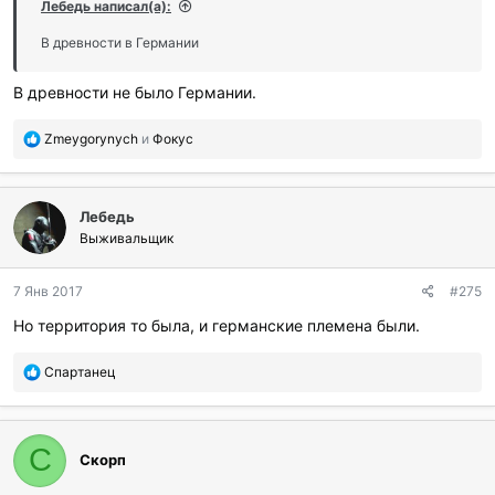
и
Лебедь написал(а):
л
и
В древности в Германии
:
В древности не было Германии.
П
Zmeygorynych
и
Фокус
о
б
л
Лебедь
а
г
Выживальщик
о
д
7 Янв 2017
#275
а
р
Но территория то была, и германские племена были.
и
л
П
Спартанец
и
о
:
б
л
а
С
Скорп
г
о