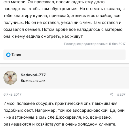
его матери. Он приезжал, просил отдать ему долю
наследства, чтобы там обустроиться. Но его мать сказала, я
тебе квартиру купила, приезжай, женись и оставайся, все
получишь. Но он не остался, уехал ни с чем. Там остался и
обзавелся семьей. Потом вроде все наладилось с матерью,
она к нему ездила смотреть, как живут.
Последнее редактирование:
5 Янв 2017
П
Татия
о
б
л
Sadovod-777
а
г
Выживальщик
о
д
6 Янв 2017
#267
а
р
Имхо, полезнее обсудить практический опыт выживания
и
подобных сект. Например, той же виссарионовской. Да, они
л
и
- не автономны в смысле Джокервиля, но, все-равно,
:
размещаются и хозяйствуют в очень холодном климате.