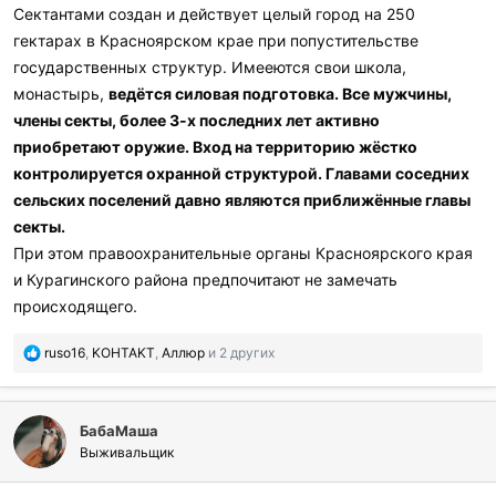
Сектантами создан и действует целый город на 250
гектарах в Красноярском крае при попустительстве
государственных структур. Имееются свои школа,
монастырь,
ведётся силовая подготовка. Все мужчины,
члены секты, более 3-х последних лет активно
приобретают оружие. Вход на территорию жёстко
контролируется охранной структурой. Главами соседних
сельских поселений давно являются приближённые главы
секты.
При этом правоохранительные органы Красноярского края
и Курагинского района предпочитают не замечать
происходящего.
П
ruso16
,
KOHTAKT
,
Аллюр
и 2 других
о
б
л
БабаМаша
а
г
Выживальщик
о
д