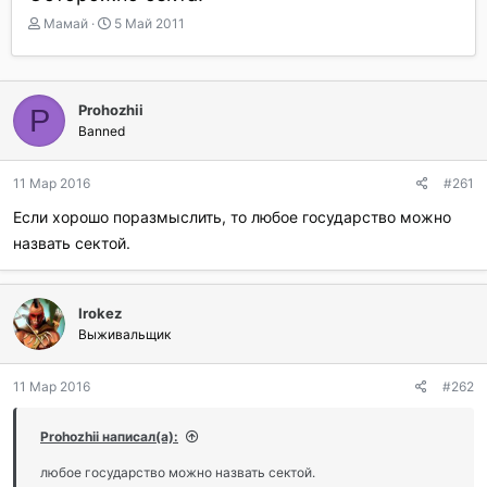
А
Д
Мамай
5 Май 2011
в
а
т
т
о
а
р
н
Prohozhii
P
т
а
Banned
е
ч
м
а
ы
л
11 Мар 2016
#261
а
Если хорошо поразмыслить, то любое государство можно
назвать сектой.
Irokez
Выживальщик
11 Мар 2016
#262
Prohozhii написал(а):
любое государство можно назвать сектой.