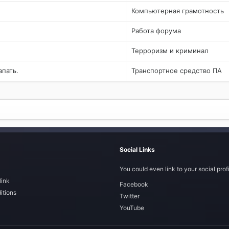
Компьютерная грамотность
Работа форума
Терроризм и криминал
пать.
Транспортное средство ПА
Social Links
You could even link to your social profi
link
Facebook
itions
Twitter
YouTube