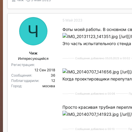
в
а
т
т
о
а
5 Май 2023
р
н
Ч
т
а
Фоты моей работы. В основном св
е
ч
[/url][
м
а
ы
л
Это часть испытательного стенд
а
Чиж
Интересующийся
---------- Сообщение добавлено 05.05.2023 в 00:02 
Регистрация
12 Сен 2018
[/url]
Сообщения
36
Когда проектировщики перепутали
Поблагодарили
12
Город
москва
---------- Сообщение добавлено в 00:06 ---------- 
Просто красивая трубная перепле
[/url][
---------- Сообщение добавлено в 00:13 ---------- 