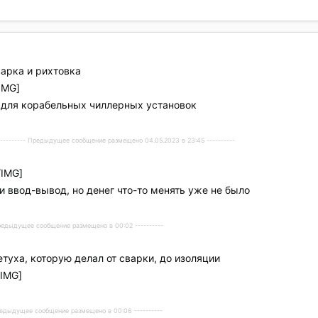
арка и рихтовка
/IMG]
а для корабельных чиллерных установок
---------- Предыдущее сообщение размещено 04.05.2023 в 23:45 ----------
[/IMG]
 ввод-вывод, но денег что-то менять уже не было
Предыдущее сообщение размещено в 00:02 ----------
туха, которую делал от сварки, до изоляции
/IMG]
Предыдущее сообщение размещено в 00:06 ----------