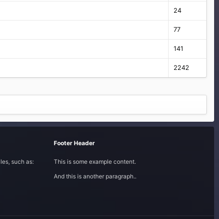
24
77
141
2242
Footer Header
les, such as:
This is some example content.
And this is another paragraph..