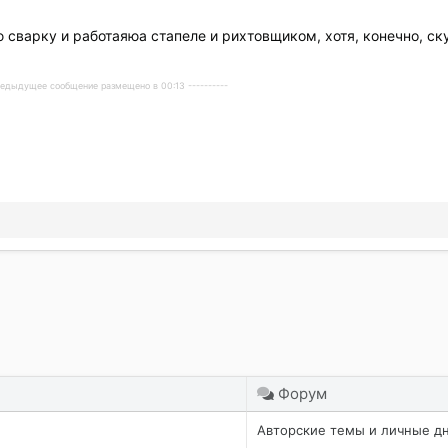
 сварку и работаяюа стапеле и рихтовщиком, хотя, конечно, ску
Предыдущее сообщение размещено в 00:13 ----------
очта
Форум
Авторские темы и личные д