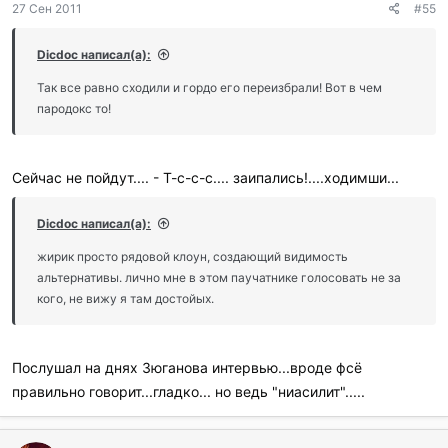
27 Сен 2011
#55
Dicdoc написал(а):
Так все равно сходили и гордо его переизбрали! Вот в чем
пародокс то!
Сейчас не пойдут.... - Т-с-с-с.... заипались!....ходимши...
Dicdoc написал(а):
жирик просто рядовой клоун, создающий видимость
альтернативы. лично мне в этом паучатнике голосовать не за
кого, не вижу я там достойых.
Послушал на днях Зюганова интервью...вроде фсё
правильно говорит...гладко... но ведь "ниасилит".....