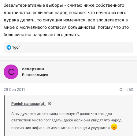
безальтернативные выборы - считаю ниже собственного
достоинства. если весь народ покажет что нечего из него
дурака делать, то ситуация изменится. все зло делается в
мире с молчаливого согласия большинства. потому что это
большинство разрешает его делать.
П
1gor
о
б
л
северянин
а
С
г
Выживальщик
о
д
26 Сен 2011
#50
а
р
и
Panich написал(а):
л
и
А вы думаете их это сильно волнует? разве что так, для
:
статистики чисто поглядеть. даже если они увидят что народ
против них нифига не изменится, а то еще и ухудшится