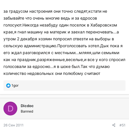
за градусом настроения они точно следят,кстати не
забывайте что очень многие ведь и за едросов
голосуют.Никогда незабуду один поселок в Хабаровском
крае,я гнал машину на материк и заехал переночевать...а
утром 2 декабря хозяин попросил отвезти на выборы в
сельскую администрацию.Проголосовать хотел.Дык пока я
его ждал разговорился с местными...мляяя,шли семьями
как на праздник,разряженные,веселые,и все у кого спросил
голосовали за едросню...я в шоке был.Так что думаю
количество недовольных они полюбому считают
П
1gor
о
б
л
Dicdoc
а
D
г
Banned
о
д
26 Сен 2011
#51
а