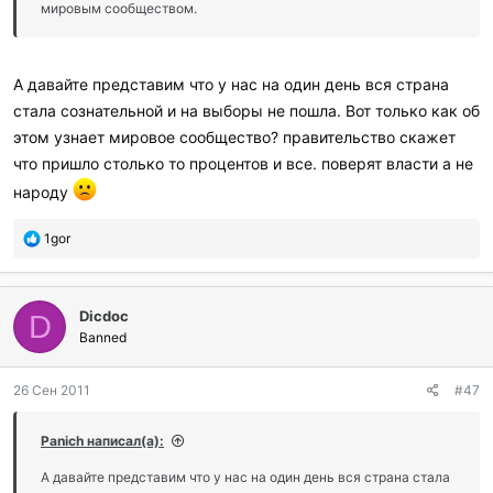
мировым сообществом.
А давайте представим что у нас на один день вся страна
стала сознательной и на выборы не пошла. Вот только как об
этом узнает мировое сообщество? правительство скажет
что пришло столько то процентов и все. поверят власти а не
народу
П
1gor
о
б
л
Dicdoc
а
D
г
Banned
о
д
26 Сен 2011
#47
а
р
и
Panich написал(а):
л
и
А давайте представим что у нас на один день вся страна стала