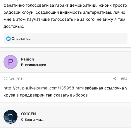
фанатично голосовали за гарант демократиии. жирик просто
рядовой клоун, создающий видимость альтернативы. лично
мне в этом паучатнике голосовать не за кого, не вижу я там
достойых.
П
Спартанец
о
б
л
Panich
а
P
г
Выживальщик
о
д
27 Сен 2011
#54
а
р
http://cruz-a.livejournal.com/135958.html
забавная ссылочка у
и
круза в преддверии так сказать выборов
л
и
:
OXIGEN
С Волги мы...