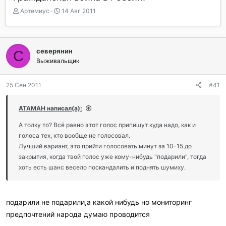
А
Д
Артемиус
14 Авг 2011
в
а
т
т
о
а
р
н
северянин
С
т
а
Выживальщик
е
ч
м
а
ы
л
25 Сен 2011
#41
а
ATAMAH написал(а):
А толку то? Всё равно этот голос припишут куда надо, как и
голоса тех, кто вообще не голосовал.
Лучший вариант, это прийти голосовать минут за 10-15 до
закрытия, когда твой голос уже кому-нибудь "подарили", тогда
хоть есть шанс весело поскандалить и поднять шумиху.
подарили не подарили,а какой нибудь но мониторинг
предпочтений народа думаю проводится