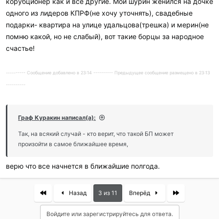
корубционер как и все другие. Мой шурин женился на дочке
одного из лидеров КПРФ(не хочу уточнять), свадебные
подарки- квартира на улице удальцова(трешка) и мерин(не
помню какой, но не слабый), вот такие борцы за народное
счастье!
---------- Сообщение добавлено в 23:14 ---------- Предыдущее сообщение размещено в 23:13
----------
Граф Куракин написал(а):
Так, на всякий случай - кто верит, что такой БП может
произойти в самое ближайшее время,
верю что все начнется в ближайшие полгода.
First
Last
Назад
3 из 11
Вперёд
Войдите или зарегистрируйтесь для ответа.