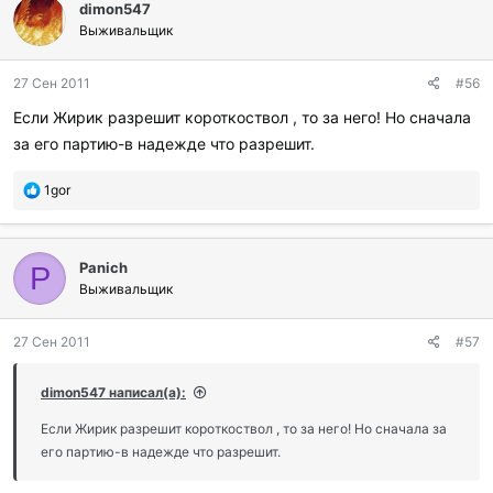
dimon547
Выживальщик
27 Сен 2011
#56
Если Жирик разрешит короткоствол , то за него! Но сначала
за его партию-в надежде что разрешит.
П
1gor
о
б
л
Panich
а
P
г
Выживальщик
о
д
27 Сен 2011
#57
а
р
и
dimon547 написал(а):
л
и
Если Жирик разрешит короткоствол , то за него! Но сначала за
:
его партию-в надежде что разрешит.