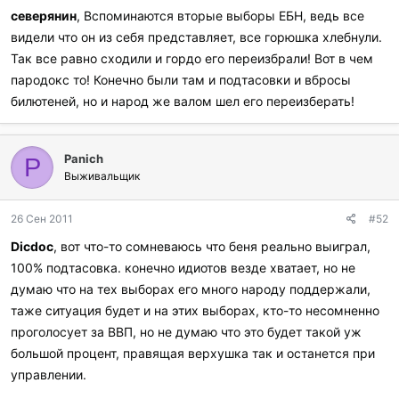
р
северянин
, Вспоминаются вторые выборы ЕБН, ведь все
и
видели что он из себя представляет, все горюшка хлебнули.
л
и
Так все равно сходили и гордо его переизбрали! Вот в чем
:
пародокс то! Конечно были там и подтасовки и вбросы
билютеней, но и народ же валом шел его переизберать!
Panich
P
Выживальщик
26 Сен 2011
#52
Dicdoc
, вот что-то сомневаюсь что беня реально выиграл,
100% подтасовка. конечно идиотов везде хватает, но не
думаю что на тех выборах его много народу поддержали,
таже ситуация будет и на этих выборах, кто-то несомненно
проголосует за ВВП, но не думаю что это будет такой уж
большой процент, правящая верхушка так и останется при
управлении.