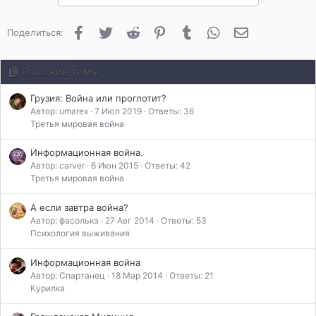
Facebook
Twitter
Reddit
Pinterest
Tumblr
WhatsApp
Электронная 
Поделиться:
Похожие темы
Грузия: Война или проглотит?
Автор: umarex
7 Июл 2019
Ответы: 36
Третья мировая война
Информационная война.
Автор: carver
6 Июн 2015
Ответы: 42
Третья мировая война
А если завтра война?
Автор: фасолька
27 Авг 2014
Ответы: 53
Психология выживания
Информационная война
Автор: Спартанец
18 Мар 2014
Ответы: 21
Курилка