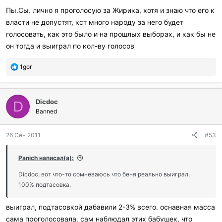
Пы.Сы. лично я проголосую за Жирика, хотя и знаю что его к
власти не допустят, кст много народу за него будет
голосовать, как это было и на прошлых выборах, и как бы не
он тогда и выиграл по кол-ву голосов
П
1gor
о
б
л
Dicdoc
а
D
г
Banned
о
д
26 Сен 2011
#53
а
р
и
Panich написал(а):
л
и
Dicdoc, вот что-то сомневаюсь что беня реально выиграл,
:
100% подтасовка.
выиграл, подтасовкой дабавили 2-3% всего. оснавная масса
сама проголосовала. сам наблюдал этих бабушек, что