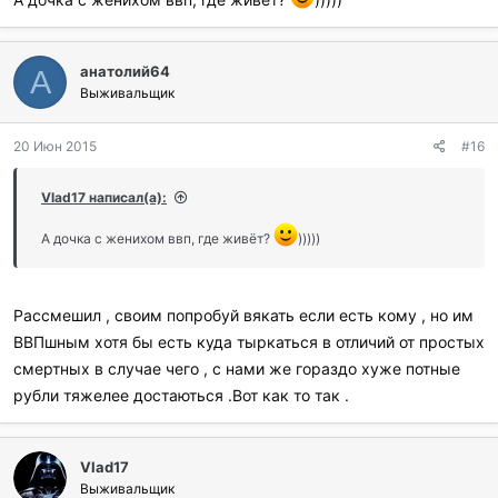
анатолий64
А
Выживальщик
20 Июн 2015
#16
Vlad17 написал(а):
А дочка с женихом ввп, где живёт?
)))))
Рассмешил , своим попробуй вякать если есть кому , но им
ВВПшным хотя бы есть куда тыркаться в отличий от простых
смертных в случае чего , с нами же гораздо хуже потные
рубли тяжелее достаються .Вот как то так .
Vlad17
Выживальщик