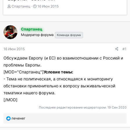
А
Д
Спартанец
16 Июн 2015
в
а
т
т
о
а
р
н
Спартанец
т
а
Модератор форума
Команда форума
е
ч
м
а
ы
л
16 Июн 2015
#1
а
Обсуждаем Европу (и ЕС) во взаимоотношении с Россией и
проблемы Европы.
[MOD="Спартанец"]
Условие темы:
- Тема не политическая, а относящаяся к мониторингу
обстановки применительно к вопросу выживальческой
тематики нашего форума.
[/MOD]
Последнее редактирование модератором:
19 Сен 2020
П
печенег
о
б