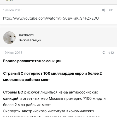
Бельгийское РПЦ. То есть все организации, в чьем
финансировании может принимать участие российское
19 Июн 2015
#11
государство.
http://www.youtube.com/watch?t=50&v=aK_S4FZxEDU
Kazbich1
Выживальщик
19 Июн 2015
#12
Европа расплатится за санкции
Страны ЕС потеряют 100 миллиардов евро и более 2
миллионов рабочих мест
Страны
ЕС
рискуют лишиться из-за антироссийских
санкций
и ответных мер Москвы примерно ?100 млрд и
более 2 млн рабочих мест.
Эксперты Австрийского института экономических