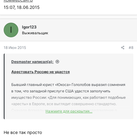
15:07, 18.06.2015
Igor123
I
Выживальщик
18 Июн 2015
#8
Desmaster написал(а):
Арестовать Россию не удастся
Бывший главный юрист «Юкоса» Гололобов выразил сомнения
в том, что западной прислуге США удастся заполучить
имущество России: «Для понимающих, как работают подобные
«аресты» в Европе, все выглядит совершенно стандартно.
Сначала формально «арестуют» (направят уведомление о
Нажмите для раскрытия...
возможности ареста и предоставлении информации) все, в
отношении чего существует хоть малейшее подозрение, что
это принадлежит Российской Федерации (государству, ибо
Не все так просто
должник оно). Дальше события будут развиваться следующим