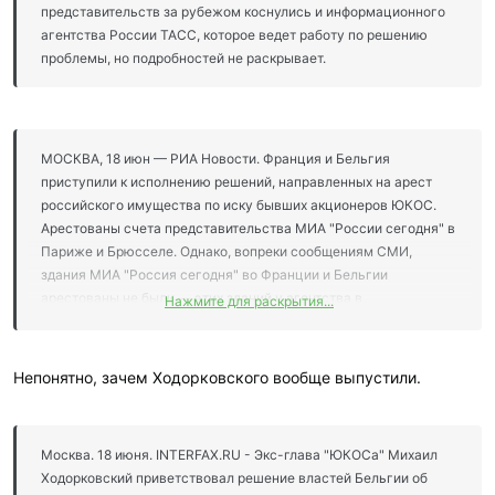
представительств за рубежом коснулись и информационного
агентства России ТАСС, которое ведет работу по решению
проблемы, но подробностей не раскрывает.
МОСКВА, 18 июн — РИА Новости. Франция и Бельгия
приступили к исполнению решений, направленных на арест
российского имущества по иску бывших акционеров ЮКОС.
Арестованы счета представительства МИА "России сегодня" в
Париже и Брюсселе. Однако, вопреки сообщениям СМИ,
здания МИА "Россия сегодня" во Франции и Бельгии
арестованы не были — этих зданий у агентства в
Нажмите для раскрытия...
собственности нет, они арендуются у
Госзагрансобственности. Журналисты агентства во Франции и
Бельгии работают в обычном режиме. Доступ в здания никто
Непонятно, зачем Ходорковского вообще выпустили.
не перекрывал.
РИА Новости
http://ria.ru/world/20150618/1077312558.html#ixzz3dU17dkKA
Москва. 18 июня. INTERFAX.RU - Экс-глава "ЮКОСа" Михаил
Ходорковский приветствовал решение властей Бельгии об