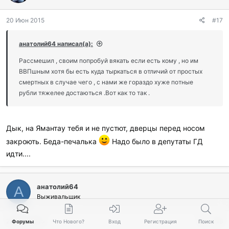
20 Июн 2015
#17
анатолий64 написал(а):
Рассмешил , своим попробуй вякать если есть кому , но им
ВВПшным хотя бы есть куда тыркаться в отличий от простых
смертных в случае чего , с нами же гораздо хуже потные
рубли тяжелее достаються .Вот как то так .
Дык, на Ямантау тебя и не пустют, дверцы перед носом
закроють. Беда-печалька
Надо было в депутаты ГД
идти....
анатолий64
А
Выживальщик
20 Июн 2015
#18
Форумы
Что Нового?
Вход
Регистрация
Поиск