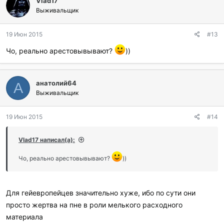
Vlad17
Выживальщик
19 Июн 2015
#13
Чо, реально арестовывывают?
))
анатолий64
А
Выживальщик
19 Июн 2015
#14
Vlad17 написал(а):
Чо, реально арестовывывают?
))
Для гейевропейцев значительно хуже, ибо по сути они
просто жертва на пне в роли мелького расходного
материала