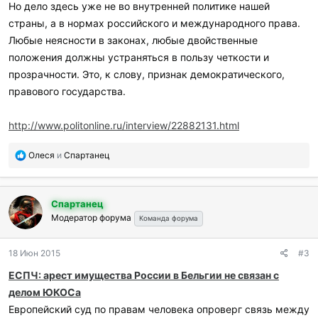
Но дело здесь уже не во внутренней политике нашей
страны, а в нормах российского и международного права.
Любые неясности в законах, любые двойственные
положения должны устраняться в пользу четкости и
прозрачности. Это, к слову, признак демократического,
правового государства.
http://www.politonline.ru/interview/22882131.html
П
Олеся
и
Спартанец
о
б
л
Спартанец
а
Модератор форума
г
Команда форума
о
д
18 Июн 2015
#3
а
р
ЕСПЧ: арест имущества России в Бельгии не связан с
и
делом ЮКОСа
л
и
Европейский суд по правам человека опроверг связь между