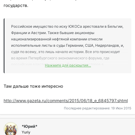
и
государств.
:
Российское имущество по иску ЮКОСа арестовали в Бельгии,
Франции и Австрии. Также бывшие акционеры
национализированной нефтяной компании отнесли
исполнительные листы в суды Германии, США, Нидерландов, и,
судя по всему, это лишь начало истории. Все это происходит
во время Петербургского экономического форума, где
российские власти пытаются убедить инвесторов в
Нажмите для раскрытия...
стабильности российской экономики.
Эскалация выходит на
принципиально новый уровень. Делать вид, что ничего не
происходит, больше не получится.
Там дальше тоже интересно
В течение двух недель компании и банки, попавшие в поле
зрения судебных приставов, должны передать им перечень
http://www.gazeta.ru/comments/2015/06/18_e_6845797.shtml
российского имущества на балансах и денег на счетах.
Последнее редактирование:
19 Июн 2015
Причем арест может быть наложен на средства компаний,
которыми Россия владеет не напрямую, а косвенно. В список
потенциальных жертв попали практически все крупные банки,
*Юрий*
российские представительства (кроме дипломатических),
Yuriy
корпункты СМИ и даже архиепископство Брюссельское и