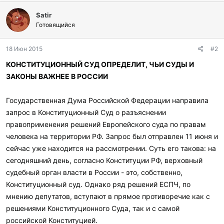
л
Satir
а
г
Готовящийся
о
д
18 Июн 2015
#2
а
р
КОНСТИТУЦИОННЫЙ СУД ОПРЕДЕЛИТ, ЧЬИ СУДЫ И
и
ЗАКОНЫ ВАЖНЕЕ В РОССИИ
л
и
:
Государственная Дума Российской Федерации направила
запрос в Конституционный Суд о разъяснении
правоприменения решений Европейского суда по правам
человека на территории РФ. Запрос был отправлен 11 июня и
сейчас уже находится на рассмотрении. Суть его такова: на
сегодняшний день, согласно Конституции РФ, верховный
судебный орган власти в России - это, собственно,
Конституционный суд. Однако ряд решений ЕСПЧ, по
мнению депутатов, вступают в прямое противоречие как с
решениями Конституционного Суда, так и с самой
российской Конституцией.