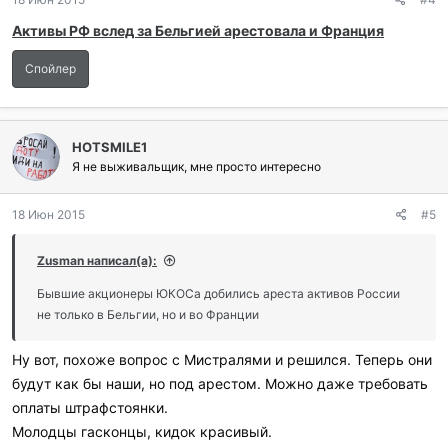
а
р
Активы РФ вслед за Бельгией арестовала и Франция
и
л
Спойлер
и
:
HOTSMILE1
Я не выживальщик, мне просто интересно
18 Июн 2015
#5
Zusman написал(а):
Бывшие акционеры ЮКОСа добились ареста активов России
не только в Бельгии, но и во Франции
Ну вот, похоже вопрос с Мистралями и решился. Теперь они
будут как бы наши, но под арестом. Можно даже требовать
оплаты штрафстоянки.
Молодцы гасконцы, кидок красивый.