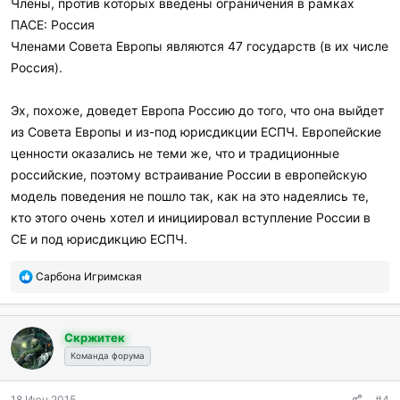
Члены, против которых введены ограничения в рамках
ПАСЕ: Россия
Членами Совета Европы являются 47 государств (в их числе
Россия).
Эх, похоже, доведет Европа Россию до того, что она выйдет
из Совета Европы и из-под юрисдикции ЕСПЧ. Европейские
ценности оказались не теми же, что и традиционные
российские, поэтому встраивание России в европейскую
модель поведения не пошло так, как на это надеялись те,
кто этого очень хотел и инициировал вступление России в
СЕ и под юрисдикцию ЕСПЧ.
П
Сарбона Игримская
о
б
л
Скржитек
а
г
Команда форума
о
д
18 Июн 2015
#4