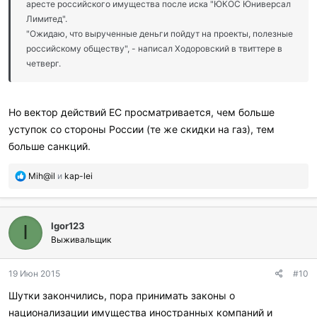
аресте российского имущества после иска "ЮКОС Юниверсал
Лимитед".
"Ожидаю, что вырученные деньги пойдут на проекты, полезные
российскому обществу", - написал Ходоровский в твиттере в
четверг.
Но вектор действий ЕС просматривается, чем больше
уступок со стороны России (те же скидки на газ), тем
больше санкций.
П
Mih@il
и
kap-lei
о
б
л
Igor123
а
I
г
Выживальщик
о
д
19 Июн 2015
#10
а
р
Шутки закончились, пора принимать законы о
и
национализации имущества иностранных компаний и
л