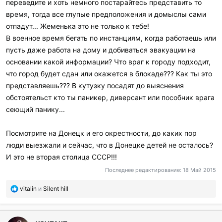
переведите и хоть немного постарайтесь представить то
время, тогда все глупые предположения и домыслы сами
отпадут... Жеменька это не только к тебе!
В военное время бегать по инстанциям, когда работаешь или
пусть даже работа на дому и добиваться эвакуации на
основании какой информации? Что враг к городу подходит,
что город будет сдан или окажется в блокаде??? Как ты это
представляешь??? В кутузку посадят до выяснения
обстоятельст кто ты паникер, диверсант или пособник врага
сеющий панику...
Посмотрите на Донецк и его окрестности, до каких пор
люди выезжали и сейчас, что в Донецке детей не осталось?
И это не вторая столица СССР!!!
Последнее редактирование:
18 Май 2015
П
vitalin
и
Silent hill
о
б
л