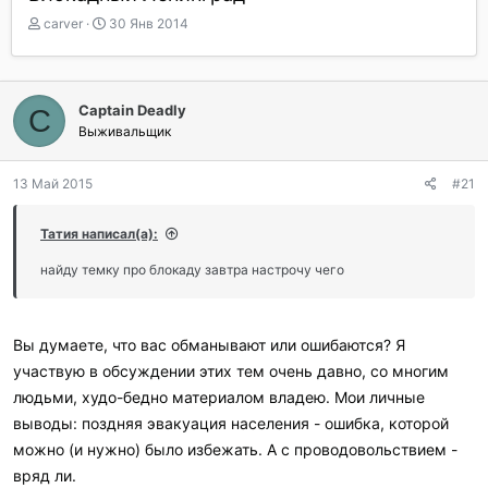
А
Д
carver
30 Янв 2014
в
а
т
т
о
а
р
н
Captain Deadly
C
т
а
Выживальщик
е
ч
м
а
ы
л
13 Май 2015
#21
а
Татия написал(а):
найду темку про блокаду завтра настрочу чего
Вы думаете, что вас обманывают или ошибаются? Я
участвую в обсуждении этих тем очень давно, со многим
людьми, худо-бедно материалом владею. Мои личные
выводы: поздняя эвакуация населения - ошибка, которой
можно (и нужно) было избежать. А с проводовольствием -
вряд ли.