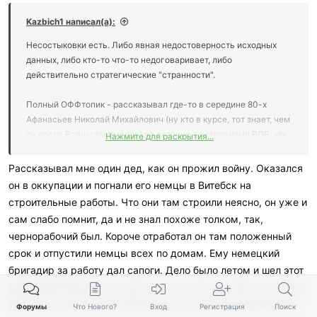
Kazbich1 написал(а):
Несостыковки есть. Либо явная недостоверность исходных
данных, либо кто-то что-то недоговаривает, либо
действительно стратегические "странности".
Полный ОФФтопик - рассказывал где-то в середине 80-х
Афанасьев Николай Михайлович (ну кто в курсе, тот знает, чем
он после Войны занимался) на встрече с ветеранами ВОВ, как
Нажмите для раскрытия...
он в ополчении под Тулой воевал. Перерезали-таки немцы
железнодорожную магистраль Москва-Тула (совсем не
Рассказывал мне один дед, как он прожил войну. Оказался
намного за неё углубились). Постояли, постояли под Тулой. Да
он в оккупации и погнали его немцы в Витебск на
так потом и отошли. Не было ни серьёзных позиционных боёв
строительные работы. Что они там строили неясно, он уже и
под городом, ни, тем более, попыток штурма самого города.
сам слабо помнит, да и не знал похоже толком, так,
Причин могло быть вагон и маленькая тележка, но просто как
чернорабочий был. Короче отработал он там положенный
факт. Именно по рассказам очевидца и непосредственного
срок и отпустили немцы всех по домам. Ему немецкий
участника того "противостояния" - если сравнить с
нынешними аналогиями, то в зоне разграничения между ВСУ и
бригадир за работу дал сапоги. Дело было летом и шел этот
ВСН - даже сейчас на порядок более "шумно". А тогда - ну
дед домой босиком, а сапоги нес на плече, чтобы не топтать
разве что редкие разведгруппы пытались друг к другу через
обувь зря. Так вот под Лепелем его встретили партизаны и
Форумы
Что Нового?
Вход
Регистрация
Поиск
линию фронта лазить.