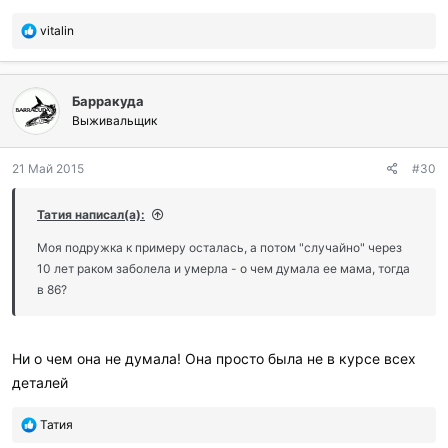
П
vitalin
о
б
л
Барракуда
а
г
Выживальщик
о
д
21 Май 2015
#30
а
р
и
Татия написал(а):
л
и
Моя подружка к примеру осталась, а потом "случайно" через
:
10 лет раком заболела и умерла - о чем думала ее мама, тогда
в 86?
Ни о чем она не думала! Она просто была не в курсе всех
деталей
П
Татия
о