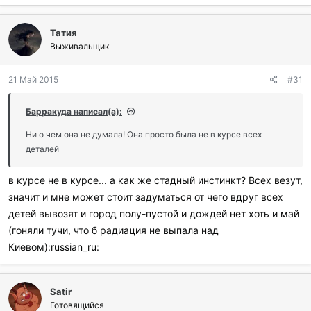
б
л
Татия
а
г
Выживальщик
о
д
21 Май 2015
#31
а
р
и
Барракуда написал(а):
л
и
Ни о чем она не думала! Она просто была не в курсе всех
:
деталей
в курсе не в курсе... а как же стадный инстинкт? Всех везут,
значит и мне может стоит задуматься от чего вдруг всех
детей вывозят и город полу-пустой и дождей нет хоть и май
(гоняли тучи, что б радиация не выпала над
Киевом):russian_ru:
Satir
Готовящийся