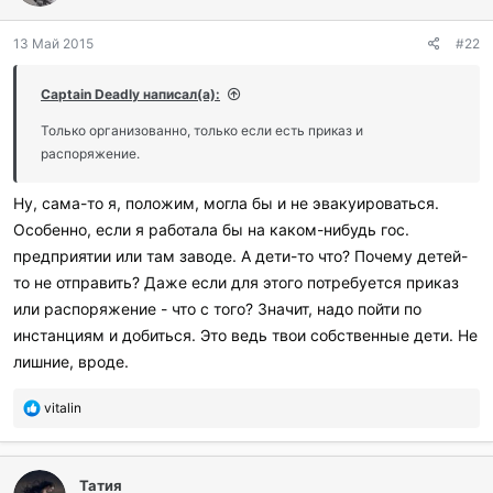
13 Май 2015
#22
Captain Deadly написал(а):
Только организованно, только если есть приказ и
распоряжение.
Ну, сама-то я, положим, могла бы и не эвакуироваться.
Особенно, если я работала бы на каком-нибудь гос.
предприятии или там заводе. А дети-то что? Почему детей-
то не отправить? Даже если для этого потребуется приказ
или распоряжение - что с того? Значит, надо пойти по
инстанциям и добиться. Это ведь твои собственные дети. Не
лишние, вроде.
П
vitalin
о
б
л
Татия
а