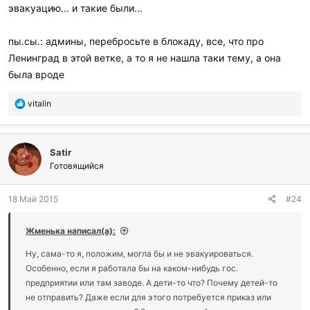
эвакуацию... и такие были...
пы.сы.: админы, перебросьте в блокаду, все, что про
Ленинград в этой ветке, а то я не нашла таки тему, а она
была вроде
П
vitalin
о
б
л
Satir
а
г
Готовящийся
о
д
18 Май 2015
#24
а
р
и
Жменька написал(а):
л
и
Ну, сама-то я, положим, могла бы и не эвакуироваться.
:
Особенно, если я работала бы на каком-нибудь гос.
предприятии или там заводе. А дети-то что? Почему детей-то
не отправить? Даже если для этого потребуется приказ или