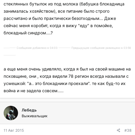
стеклянных бутылок из под молока (бабушка блокадница
занималась хозяйством), все питание было строго
рассчитано и было практически безотходным... Даже
сейчас меня коробит, когда я вижу "еду" в помойке,
блокадный синдром....?
---------- Сообщение добавлено в 04:03 ---------- Предыдущее сообщение размещено в 03:56
----------
а еще меня очень удивляло, когда я был на своей машине на
псковщине, они , когда видели 78 регион всегда называли с
усмешкой: "а.. это блокадники проехали". те как буд-то их
война и не задела совсем.....
Лебедь
Выживальщик
11 Авг 2015
#38