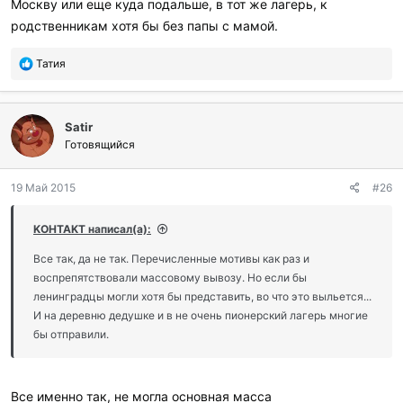
Москву или еще куда подальше, в тот же лагерь, к
родственникам хотя бы без папы с мамой.
П
Татия
о
б
л
Satir
а
г
Готовящийся
о
д
19 Май 2015
#26
а
р
и
KOHTAKT написал(а):
л
и
Все так, да не так. Перечисленные мотивы как раз и
:
воспрепятствовали массовому вывозу. Но если бы
ленинградцы могли хотя бы представить, во что это выльется...
И на деревню дедушке и в не очень пионерский лагерь многие
бы отправили.
Все именно так, не могла основная масса