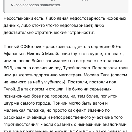
:
много вопросов появляется.
Несостыковки есть. Либо явная недостоверность исходных
данных, либо кто-то что-то недоговаривает, либо
действительно стратегические "странности".
Полный ОФФтопик - рассказывал где-то в середине 80-х
Афанасьев Николай Михайлович (ну кто в курсе, тот знает,
чем он после Войны занимался) на встрече с ветеранами
ВОВ, как он в ополчении под Тулой воевал. Перерезали-таки
немцы железнодорожную магистраль Москва-Тула (совсем
не намного за неё углубились). Постояли, постояли под
Тулой. Да так потом и отошли. Не было ни серьёзных
позиционных боёв под городом, ни, тем более, попыток
штурма самого города. Причин могло быть вагон и
маленькая тележка, но просто как факт. Именно по
рассказам очевидца и непосредственного участника того
"противостояния" - если сравнить с нынешними аналогиями,
то в зоне разграничения между ВСУ и ВСН - даже сейчас на