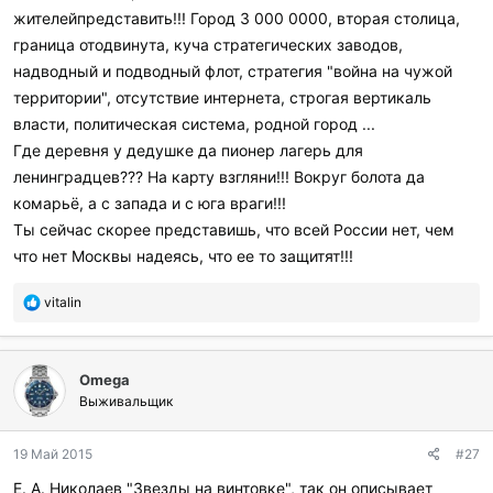
жителейпредставить!!! Город 3 000 0000, вторая столица,
граница отодвинута, куча стратегических заводов,
надводный и подводный флот, стратегия "война на чужой
территории", отсутствие интернета, строгая вертикаль
власти, политическая система, родной город ...
Где деревня у дедушке да пионер лагерь для
ленинградцев??? На карту взгляни!!! Вокруг болота да
комарьё, а с запада и с юга враги!!!
Ты сейчас скорее представишь, что всей России нет, чем
что нет Москвы надеясь, что ее то защитят!!!
П
vitalin
о
б
л
Omega
а
г
Выживальщик
о
д
19 Май 2015
#27
а
р
Е. А. Николаев "Звезды на винтовке", так он описывает