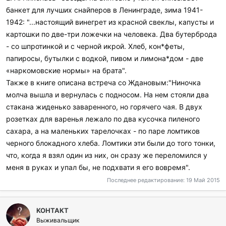
и
банкет для лучших снайперов в Ленинграде, зима 1941-
л
и
1942: "...настоящий винегрет из красной свеклы, капусты и
:
картошки по две-три ложечки на человека. Два бутерброда
- со шпротинкой и с черной икрой. Хлеб, кон*феты,
папиросы, бутылки с водкой, пивом и лимона*дом - две
«наркомовские нормы» на брата".
Также в книге описана встреча со Ждановым:"Ниночка
молча вышла и вернулась с подносом. На нем стояли два
стакана жиденько заваренного, но горячего чая. В двух
розетках для варенья лежало по два кусочка пиленого
сахара, а на маленьких тарелочках - по паре ломтиков
черного блокадного хлеба. Ломтики эти были до того тонки,
что, когда я взял один из них, он сразу же переломился у
меня в руках и упал бы, не подхвати я его вовремя".
Последнее редактирование:
19 Май 2015
KOHTAKT
Выживальщик