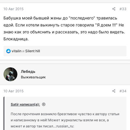
д
10 Авг 2015
#33
а
р
Бабушка моей бывшей жены до "последнего" травилась
и
едой. Если хотели выкинуть старое говорила "Я доем !!!" Не
л
и
знаю как это объяснить и рассказать, это надо было видеть.
:
Блокадница.
П
vitalin
и
Silent hill
о
б
л
Лебедь
а
г
Выживальщик
о
д
10 Авг 2015
#34
а
р
и
Satir написал(а):
л
и
После прочтения возникло брезгливое чувство к автору статьи
:
и написанному в ней! Может журналисты взяли не все, а
может и автор так писал...:russian_ru: