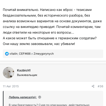
Почитай внимательно. Написано как вброс - тезисами
бездакозательными, без исторического разбора, без
анализа возможных вариантов на основе документов, даже
ссылку на википедию приводит. Почитай комментарии, там
люди ответили на некоторые его вопросы...
А какое может быть отношение к германским солдатам?
Они нашу землю завоевывали, нас убивали!
П
vitalin
,
СЕРЖ66
и
Zmeygorynych
о
б
л
Kazbich1
а
г
Выживальщик
о
д
11 Авг 2015
#36
а
р
и
Лебедь написал(а):
л
и
В чем брезгливость? Судя по описанному, действительно