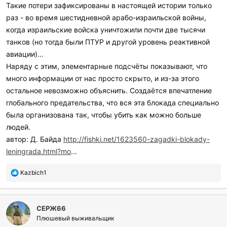
Такие потери зафиксированы в настоящей истории только
раз - во время шестидневной арабо-израильской войны,
когда израильские войска уничтожили почти две тысячи
танков (но тогда были ПТУР и другой уровень реактивной
авиации)…
Наряду с этим, элементарные подсчёты показывают, что
много информации от нас просто скрыто, и из-за этого
остальное невозможно объяснить. Создаётся впечатление
глобального предательства, что вся эта блокада специально
была организована так, чтобы убить как можно больше
людей.
автор: Д. Байда
http://fishki.net/1623560-zagadki-blokady-
leningrada.html?mo
...
П
Kazbich1
о
б
л
СЕРЖ66
а
г
Плюшевый выживальщик
о