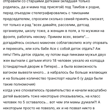
отправили со старшими детками (младшая только
родилась, да и мама под присягой) под Тамбов к родне,
перед отьездом стелеграфировались с тамошним
председателем, спросили сколько семей принять сможет,
тот только и рад "всех давайте, расселим, детсад
организуем, школу тоже, а женщин в поля, а то мужики на
фронте, работать некому. Примем всех, везите"....
догадайтесь сколько мамочек соблаговолило жопу оторвать
и переехать, или хоть бабе Асе с собой деток отдать? Аж
пять! Пять деток отдали, ну потом еще пинками мужья двух
жен выгнали с детьми итого 18 человек уехало из колодца
(стандартный дворик в Питере)... а была возможность
вагоном вывезти много... а набралось бы больше желающих
и на большее количество транспорт нашли б (у деда были
такие полномочия)
когда уже спохватилось правительство и начали масштабно
детей вывозить тоже некоторые отказывались, на класс
человек по 5 оставалось... вот чем эти мамы думали?! А
некоторым просто не повезло, их и не позвал никто в