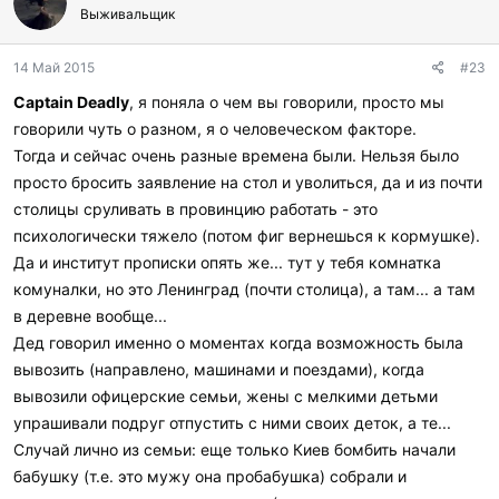
г
Выживальщик
о
д
14 Май 2015
#23
а
р
Captain Deadly
, я поняла о чем вы говорили, просто мы
и
говорили чуть о разном, я о человеческом факторе.
л
и
Тогда и сейчас очень разные времена были. Нельзя было
:
просто бросить заявление на стол и уволиться, да и из почти
столицы сруливать в провинцию работать - это
психологически тяжело (потом фиг вернешься к кормушке).
Да и институт прописки опять же... тут у тебя комнатка
комуналки, но это Ленинград (почти столица), а там... а там
в деревне вообще...
Дед говорил именно о моментах когда возможность была
вывозить (направлено, машинами и поездами), когда
вывозили офицерские семьи, жены с мелкими детьми
упрашивали подруг отпустить с ними своих деток, а те...
Случай лично из семьи: еще только Киев бомбить начали
бабушку (т.е. это мужу она пробабушка) собрали и