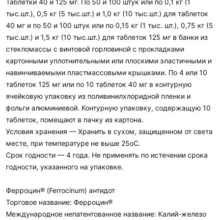
Таблетки 40 и 125 мг. По 50 и 100 штук или по 0,1 кг (1
тыс.шт.), 0,5 кг (5 тыс.шт.) и 1,0 кг (10 тыс.шт.) для таблеток
40 мг и по 50 и 100 штук или по 0,15 кг (1 тыс. шт.), 0,75 кг (5
тыс.шт.) и 1,5 кг (10 тыс.шт.) для таблеток 125 мг в банки из
стекломассы с винтовой горловиной с прокладками
картонными уплотнительными или плоскими эластичными и
навинчиваемыми пластмассовыми крышками. По 4 или 10
таблеток 125 мг или по 10 таблеток 40 мг в контурную
ячейковую упаковку из поливинилхлоридной пленки и
фольги алюминиевой. Контурную упаковку, содержащую 10
таблеток, помещают в пачку из картона.
Условия хранения — Хранить в сухом, защищенном от света
месте, при температуре не выше 25оС.
Срок годности — 4 года. Не применять по истечении срока
годности, указанного на упаковке.
Ферроцин® (Ferrocinum) антидот
Торговое название: Ферроцин®
Международное непатентованное название: Калий-железо