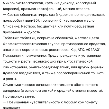
микрокристаллическая, кремния диоксид коллоидный
(аэросил), крахмал картофельный, магния стеарат.
— Состав оболочки: гипролоза (гидроксипропилцеллюлоза),
полисорбат (твин-80), тропеолин 0, касторовое масло.
Описание: Раствор: бесцветная или почти бесцветная
прозрачная жидкость.
Таблетки: таблетки, покрытые оболочкой, желтого цвета.
Фармакотерапевтическая группа: противорвотное средство,
антагонист серотониновых рецепторов. Код АТХ: А04АА01
Показания к применению: Предупреждение и устранение
тошноты и рвоты, возникающих при цитостатической
химиотерапии, рентгенорадиотерапией, или других формах
лучевого воздействия, а также послеоперационной тошноты
и рвоты.
Симптоматическое лечение алкогольного абстинентного
синдрома (в основном легкой и средней степени тяжести).
Противопоказания:
— Повышенная чувствительность к любому компоненту
препарата