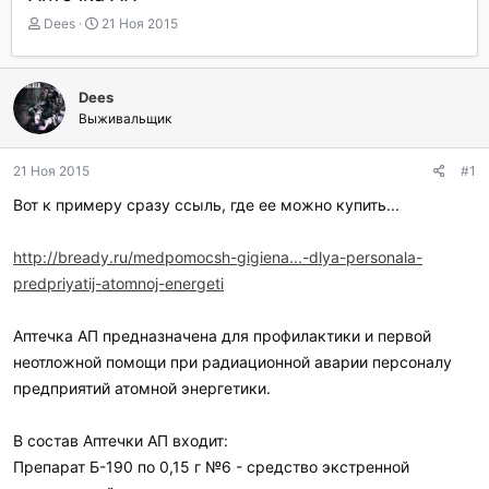
А
Д
Dees
21 Ноя 2015
в
а
т
т
о
а
Dees
р
н
Выживальщик
т
а
е
ч
м
а
21 Ноя 2015
#1
ы
л
а
Вот к примеру сразу ссыль, где ее можно купить...
http://bready.ru/medpomocsh-gigiena...-dlya-personala-
predpriyatij-atomnoj-energeti
Аптечка АП предназначена для профилактики и первой
неотложной помощи при радиационной аварии персоналу
предприятий атомной энергетики.
В состав Аптечки АП входит:
Препарат Б-190 по 0,15 г №6 - средство экстренной