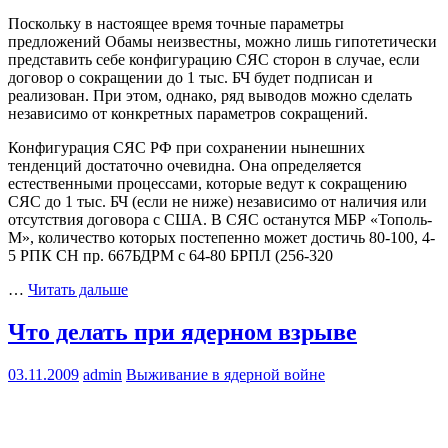
Поскольку в настоящее время точные параметры
предложений Обамы неизвестны, можно лишь гипотетически
представить себе конфигурацию СЯС сторон в случае, если
договор о сокращении до 1 тыс. БЧ будет подписан и
реализован. При этом, однако, ряд выводов можно сделать
независимо от конкретных параметров сокращений.
Конфигурация СЯС РФ при сохранении нынешних
тенденций достаточно очевидна. Она определяется
естественными процессами, которые ведут к сокращению
СЯС до 1 тыс. БЧ (если не ниже) независимо от наличия или
отсутствия договора с США. В СЯС останутся МБР «Тополь-
М», количество которых постепенно может достичь 80-100, 4-
5 РПК СН пр. 667БДРМ с 64-80 БРПЛ (256-320
…
Читать дальше
Что делать при ядерном взрыве
03.11.2009
admin
Выживание в ядерной войне