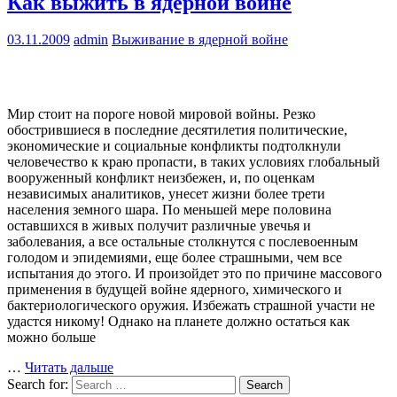
Как выжить в ядерной войне
03.11.2009
admin
Выживание в ядерной войне
Мир стоит на пороге новой мировой войны. Резко
обострившиеся в последние десятилетия политические,
экономические и социальные конфликты подтолкнули
человечество к краю пропасти, в таких условиях глобальный
вооруженный конфликт неизбежен, и, по оценкам
независимых аналитиков, унесет жизни более трети
населения земного шара. По меньшей мере половина
оставшихся в живых получит различные увечья и
заболевания, а все остальные столкнутся с послевоенным
голодом и эпидемиями, еще более страшными, чем все
испытания до этого. И произойдет это по причине массового
применения в будущей войне ядерного, химического и
бактериологического оружия. Избежать страшной участи не
удастся никому! Однако на планете должно остаться как
можно больше
…
Читать дальше
Search for:
Search