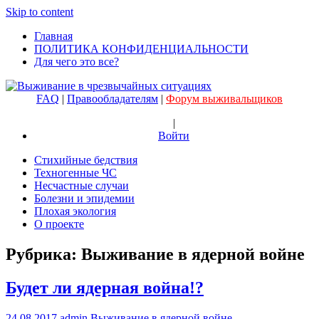
Skip to content
Главная
Выживание
ПОЛИТИКА КОНФИДЕНЦИАЛЬНОСТИ
в
Для чего это все?
чрезвычайных
ситуациях
FAQ
|
Правообладателям
|
Форум выживальщиков
|
Войти
Стихийные бедствия
Техногенные ЧС
Несчастные случаи
Болезни и эпидемии
Плохая экология
О проекте
Рубрика:
Выживание в ядерной войне
Будет ли ядерная война!?
24.08.2017
admin
Выживание в ядерной войне