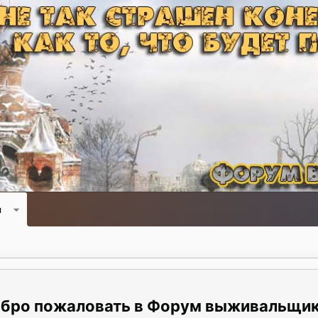
и
Форум выживальщи