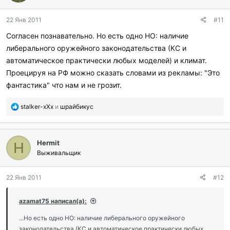
о
д
22 Янв 2011
#11
а
р
Согласен познавательно. Но есть одно НО: наличие
и
либерального оружейного законодательства (КС и
л
и
автоматическое практически любых моделей) и климат.
:
Проецируя на РФ можно сказать словами из рекламы: "Это
фантастика" что нам и не грозит.
П
stalker-xXx
и
шрайбикус
о
б
л
Hermit
а
H
г
Выживальщик
о
д
22 Янв 2011
#12
а
р
и
azamat75 написал(а):
л
и
...Но есть одно НО: наличие либерального оружейного
:
законодательства (КС и автоматическое практически любых