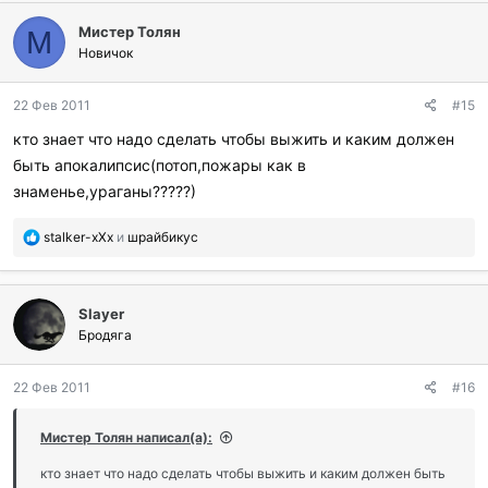
разумеющейся.
л
Мистер Толян
а
М
г
Новичок
о
д
22 Фев 2011
#15
а
р
кто знает что надо сделать чтобы выжить и каким должен
и
быть апокалипсис(потоп,пожары как в
л
и
знаменье,ураганы?????)
:
П
stalker-xXx
и
шрайбикус
о
б
л
Slayer
а
г
Бродяга
о
д
22 Фев 2011
#16
а
р
и
Мистер Толян написал(а):
л
и
кто знает что надо сделать чтобы выжить и каким должен быть