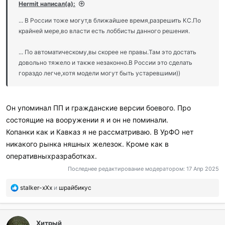
и
Hermit написал(а):
л
и
... В России тоже могут,в ближайшее время,разрешить КС.По
:
крайней мере,во власти есть лоббисты данного решения.
... По автоматическому,вы скорее не правы.Там это достать
довольно тяжело и также незаконно.В России это сделать
гораздо легче,хотя модели могут быть устаревшими))
Он упоминал ПП и гражданские версии боевого. Про
состоящие на вооружении я и он не поминали.
Копанки как и Кавказ я не рассматриваю. В УрФО нет
никакого рынка няшных железок. Кроме как в
оперативныхразработках.
Последнее редактирование модератором:
17 Апр 2025
П
stalker-xXx
и
шрайбикус
о
б
л
Хитрый
а