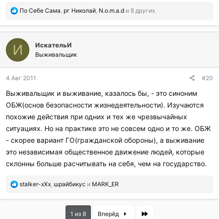
П
По Себе Сама
,
рг Николай
,
N.o.m.a.d
и 8 других
о
б
л
ИскательИ
а
И
г
Выживальщик
о
д
4 Авг 2011
#20
а
р
Выживальщик и выживание, казалось бы, - это синоним
и
ОБЖ(основ безопасности жизнедеятельности). Изучаются
л
и
похожие действия при одних и тех же чрезвычайных
:
ситуациях. Но на практике это не совсем одно и то же. ОБЖ
- скорее вариант ГО(гражданской обороны), а выживание
это независимая общественное движение людей, которые
склонны больше расчитывать на себя, чем на государство.
П
stalker-xXx
,
шрайбикус
и
MARK_ER
о
б
л
Last
1 из 8
Вперёд
а