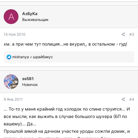
б
л
АзБуКа
а
А
г
Выживальщик
о
д
15 Ноя 2010
#3
а
р
хм. а при чем тут полиция...не вкурил,, в остальном - гуд!
и
л
П
mishanya
и
шрайбикус
и
о
:
б
л
ss581
а
г
Новичок
о
д
9 Янв 2011
#4
а
р
... То-то у меня крайний год холодок по спине струится... И
и
все мысли, как выжить в случае большого шухера (БП по
л
и
вашему)... Да...
:
Прошлой зимой на дачном участке уроды сожгли домик, и