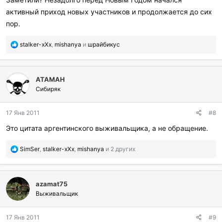
и
активный приход новых участников и продолжается до сих
л
и
пор.
:
П
stalker-xXx
,
mishanya
и
шрайбикус
о
б
л
ATAMAH
а
г
Сибиряк
о
д
17 Янв 2011
#8
а
р
Это цитата аргентинского выживальщика, а не обращение.
и
л
П
SimSer
,
stalker-xXx
,
mishanya
и 2 других
и
о
:
б
л
azamat75
а
г
Выживальщик
о
д
17 Янв 2011
#9
а