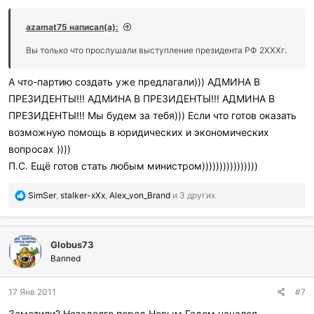
р
и
azamat75 написал(а):
л
и
Вы только что прослушали выступление президента РФ 2ХХХг.
:
А что-партию создать уже предлагали))) АДМИНА В
ПРЕЗИДЕНТЫ!!! АДМИНА В ПРЕЗИДЕНТЫ!!! АДМИНА В
ПРЕЗИДЕНТЫ!!! Мы будем за тебя))) Если что готов оказать
возможную помощь в юридических и экономических
вопросах ))))
П.С. Ещё готов стать любым министром))))))))))))))))
П
SimSer
,
stalker-xXx
,
Alex_von_Brand
и 3 других
о
б
л
Globus73
а
г
Banned
о
д
17 Янв 2011
#7
а
р
Заметили? Незадолго перед Новым Годом начался