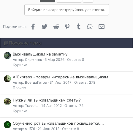
г
Войдите или зарегистрируйтесь для ответа.
о
д
а
Facebook
Twitter
Reddit
Pinterest
Tumblr
WhatsApp
Электронная 
Поделиться:
р
и
л
Похожие темы
и
:
Выживальщикам на заметку
Автор: Скржитек
6 Мар 2026
Ответы: 8
Курилка
AliExpress - товары интересные выживальщикам
Автор: ВсегдаГотов
31 Июл 2017
Ответы: 278
Прочее
Нужны ли выживальщикам слеты?
Автор: Travolta
14 Авг 2012
Ответы: 72
Курилка
Обучению рот выживальщиков посвящается....
S
Автор: skif76
21 Июн 2012
Ответы: 8