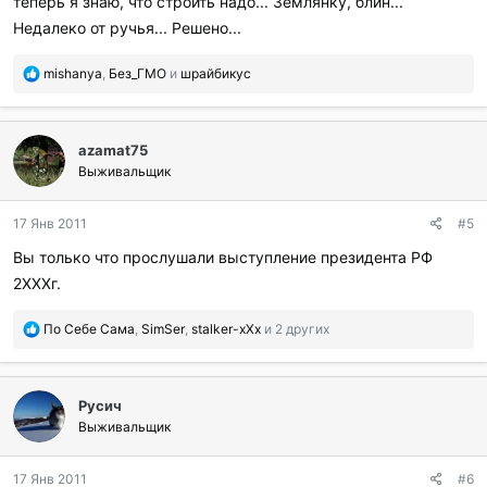
теперь я знаю, что строить надо... Землянку, блин...
Недалеко от ручья... Решено...
П
mishanya
,
Без_ГМО
и
шрайбикус
о
б
л
azamat75
а
г
Выживальщик
о
д
17 Янв 2011
#5
а
р
Вы только что прослушали выступление президента РФ
и
2ХХХг.
л
и
:
П
По Себе Сама
,
SimSer
,
stalker-xXx
и 2 других
о
б
л
Русич
а
г
Выживальщик
о
д
17 Янв 2011
#6
а