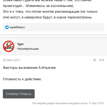
:
происходит... (Извиняюсь за косноязычие).
Это я к тому, что потом многие рекомендации (не только
эти) могут, и наверняка будут, в корне пересмотрены.
П
шрайбикус
о
б
л
1gor
а
г
Неумиральщик
о
д
25 Июл 2011
#19
а
р
Факторы выживания А.Ильичев
и
л
и
Готовность к действию.
:
Спойлер:
Открыть
Последнее редактирование модератором:
17 Апр 2025