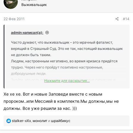
г
Выживальщик
о
д
22 Фев 2011
#14
а
р
и
admin написал(а):
л
и
Часто думают, что выживальщик – это мрачный фаталист,
:
верящий в Страшный Суд. Это не так, настоящий выживальщик
не должен быть таким.
Людям, настроенным негативно, во время кризиса придётся
трудно. Через него пройдут позитивно настроенные,
добродушные люди.
Знайте, что есть опасности и непредсказуемые ситуации, и
Нажмите для раскрытия...
готовьтесь как можете. Но никогда не забывайте жить
наиболее полной жизнью.
Хе хе хе. Вот и новые Заповеди вместе с новым
Мы с вами не знаем, надолго ли мы здесь на Земле, так что
пророком..или Мессией в комплекте.Мы должны,мы не
сделайте все возможное каждую минуту.
должны. Все уже решили за нас. )))
Выживальщик не должен быть пессимистом, он всегда должен
быть позитивно настроен, счастлив, и наслаждаться жизнью
П
stalker-xXx
,
монолит
и
шрайбикус
более чем кто-либо, потому что он понимает, что каждая
о
минута мира ценна и уникально, и не считает её саму собой
б