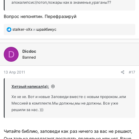
:
апокалипсис(потоп,пожары как в знаменье,ураганы??
Вопрос непонятин. Перефразируй
П
stalker-xXx
и
шрайбикус
о
б
л
Dicdoc
а
D
г
Banned
о
д
13 Апр 2011
#17
а
р
и
Хитрый написал(а):
л
и
Хе хе хе. Вот и новые Заповеди вместе с новым пророком..или
:
Мессией в комплекте.Мы должны,мы не должны. Все уже
решили за нас. )))
Читайте библию, заповеди как раз ничего за вас не решают,
Они только предлагают поступать правильно или нет. Ваше