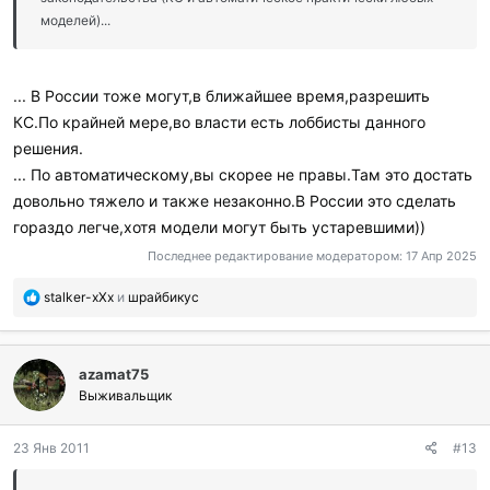
моделей)...
... В России тоже могут,в ближайшее время,разрешить
КС.По крайней мере,во власти есть лоббисты данного
решения.
... По автоматическому,вы скорее не правы.Там это достать
довольно тяжело и также незаконно.В России это сделать
гораздо легче,хотя модели могут быть устаревшими))
Последнее редактирование модератором:
17 Апр 2025
П
stalker-xXx
и
шрайбикус
о
б
л
azamat75
а
г
Выживальщик
о
д
23 Янв 2011
#13
а
р