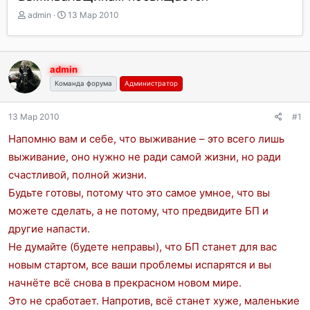
А
Д
admin
13 Мар 2010
в
а
т
т
о
а
р
н
admin
т
а
Команда форума
Администратор
е
ч
м
а
ы
л
13 Мар 2010
#1
а
Напомню вам и себе, что выживание – это всего лишь
выживание, оно нужно не ради самой жизни, но ради
счастливой, полной жизни.
Будьте готовы, потому что это самое умное, что вы
можете сделать, а не потому, что предвидите БП и
другие напасти.
Не думайте (будете неправы), что БП станет для вас
новым стартом, все ваши проблемы испарятся и вы
начнёте всё снова в прекрасном новом мире.
Это не сработает. Напротив, всё станет хуже, маленькие