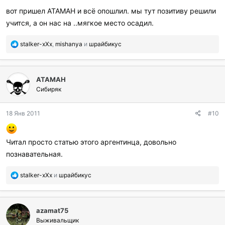
р
вот пришел АТАМАН и всё опошлил. мы тут позитиву решили
и
учится, а он нас на ..мягкое место осадил.
л
и
:
П
stalker-xXx
,
mishanya
и
шрайбикус
о
б
л
ATAMAH
а
г
Сибиряк
о
д
18 Янв 2011
#10
а
р
и
Читал просто статью этого аргентинца, довольно
л
и
познавательная.
:
П
stalker-xXx
и
шрайбикус
о
б
л
azamat75
а
г
Выживальщик