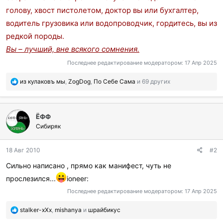
голову, хвост пистолетом, доктор вы или бухгалтер,
водитель грузовика или водопроводчик, гордитесь, вы из
редкой породы.
Вы – лучший, вне всякого сомнения.
Последнее редактирование модератором:
17 Апр 2025
П
из кулаковъ мы
,
ZogDog
,
По Себе Сама
и 69 других
о
б
л
ЁФФ
а
г
Сибиряк
о
д
18 Авг 2010
#2
а
р
Сильно написано , прямо как манифест, чуть не
и
прослезился...
ioneer:
л
и
Последнее редактирование модератором:
17 Апр 2025
:
П
stalker-xXx
,
mishanya
и
шрайбикус
о