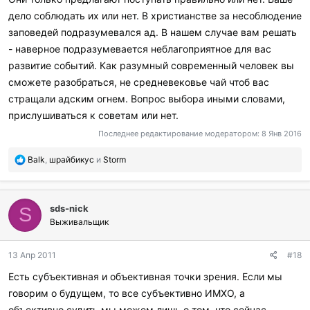
дело соблюдать их или нет. В христианстве за несоблюдение
заповедей подразумевался ад. В нашем случае вам решать
- наверное подразумевается неблагоприятное для вас
развитие событий. Как разумный современный человек вы
сможете разобраться, не средневековье чай чтоб вас
стращали адским огнем. Вопрос выбора иными словами,
прислушиваться к советам или нет.
Последнее редактирование модератором:
8 Янв 2016
П
Balk
,
шрайбикус
и
Storm
о
б
л
sds-nick
а
S
г
Выживальщик
о
д
13 Апр 2011
#18
а
р
Есть субъективная и объективная точки зрения. Если мы
и
говорим о будущем, то все субъективно ИМХО, а
л
и
объективно судить мы можем лишь о том, что сейчас