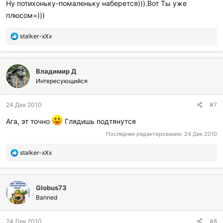
Ну потихоньку-помаленьку наберется))).Вот Ты уже
и
плюсом=)))
л
и
:
П
stalker-xXx
о
б
л
Владимир Д
а
г
Интересующийся
о
д
24 Дек 2010
#7
а
р
Ага, эт точно
Глядишь подтянутся
и
л
Последнее редактирование:
24 Дек 2010
и
:
П
stalker-xXx
о
б
л
Globus73
а
г
Banned
о
д
24 Дек 2010
#8