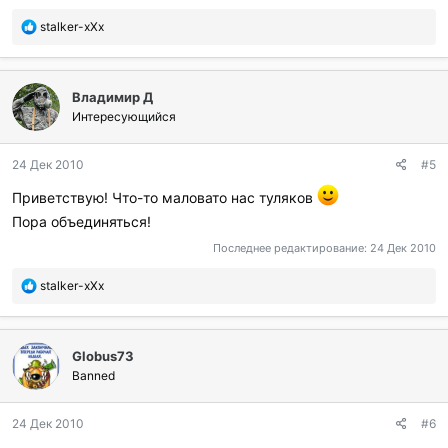
л
П
stalker-xXx
и
о
:
б
л
Владимир Д
а
г
Интересующийся
о
д
24 Дек 2010
#5
а
р
Приветствую! Что-то маловато нас туляков
и
Пора объединяться!
л
и
Последнее редактирование:
24 Дек 2010
:
П
stalker-xXx
о
б
л
Globus73
а
г
Banned
о
д
24 Дек 2010
#6
а
р