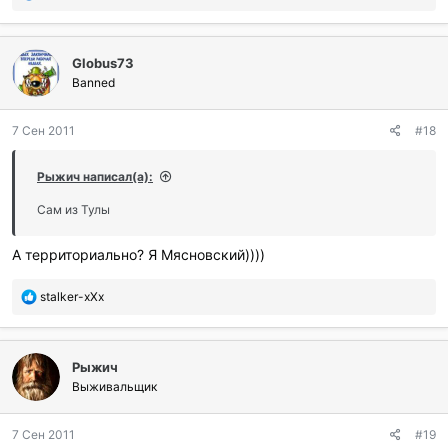
о
б
л
Globus73
а
г
Banned
о
д
7 Сен 2011
#18
а
р
и
Рыжич написал(а):
л
и
Сам из Тулы
:
А территориально? Я Мясновский))))
П
stalker-xXx
о
б
л
Рыжич
а
г
Выживальщик
о
д
7 Сен 2011
#19
а