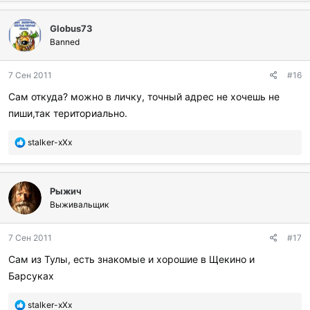
б
л
Globus73
а
г
Banned
о
д
7 Сен 2011
#16
а
р
Сам откуда? можно в личку, точный адрес не хочешь не
и
пиши,так териториально.
л
и
:
П
stalker-xXx
о
б
л
Рыжич
а
г
Выживальщик
о
д
7 Сен 2011
#17
а
р
Сам из Тулы, есть знакомые и хорошие в Щекино и
и
Барсуках
л
и
:
П
stalker-xXx