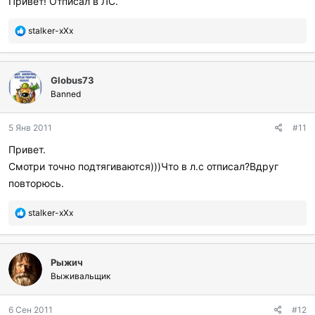
Привет! Отписал в ЛС.
и
л
П
stalker-xXx
и
о
:
б
л
Globus73
а
г
Banned
о
д
5 Янв 2011
#11
а
р
Привет.
и
Смотри точно подтягиваются)))Что в л.с отписал?Вдруг
л
и
повторюсь.
:
П
stalker-xXx
о
б
л
Рыжич
а
г
Выживальщик
о
д
6 Сен 2011
#12
а