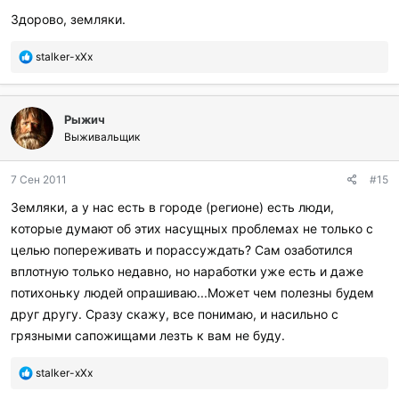
р
Здорово, земляки.
и
л
П
stalker-xXx
и
о
:
б
л
Рыжич
а
г
Выживальщик
о
д
7 Сен 2011
#15
а
р
Земляки, а у нас есть в городе (регионе) есть люди,
и
которые думают об этих насущных проблемах не только с
л
и
целью попереживать и порассуждать? Сам озаботился
:
вплотную только недавно, но наработки уже есть и даже
потихоньку людей опрашиваю...Может чем полезны будем
друг другу. Сразу скажу, все понимаю, и насильно с
грязными сапожищами лезть к вам не буду.
П
stalker-xXx
о