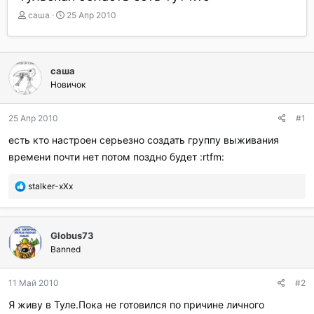
А
Д
саша
25 Апр 2010
в
а
т
т
о
а
р
н
саша
т
а
Новичок
е
ч
м
а
ы
л
25 Апр 2010
#1
а
есть кто настроен серьезно создать группу выживания
времени почти нет потом поздно будет :rtfm:
П
stalker-xXx
о
б
л
Globus73
а
г
Banned
о
д
11 Май 2010
#2
а
р
Я живу в Туле.Пока не готовился по причине личного
и