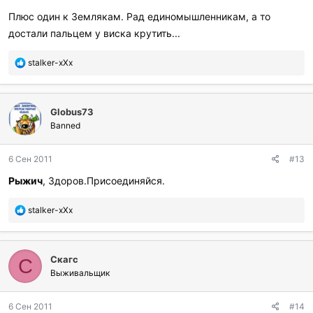
р
Плюс один к Землякам. Рад единомышленникам, а то
и
достали пальцем у виска крутить...
л
и
:
П
stalker-xXx
о
б
л
Globus73
а
г
Banned
о
д
6 Сен 2011
#13
а
р
Рыжич
, Здоров.Присоединяйся.
и
л
П
stalker-xXx
и
о
:
б
л
Скагс
а
С
г
Выживальщик
о
д
6 Сен 2011
#14
а