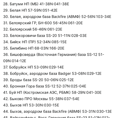
28. Батуми НП (МБ) 41-38N:041-38E
29. Белая НП 57-59N:051-42E
30. Белая, аэродром база Backfire (АВМФ) 52-56N:103-34E
31. Белоярский ГР, БН-600 56-45N:061-20E
32. Белоярский 56-46N:061-23E
33. Белокоровичи база SS-20 51-11N:028-03E
34. Бийск НП (ПР) 52-34N:085-15E
35. Билибино НП 68-03N:166-20E
36. Бишофсверда (Восточная Германия) база SS-12 51-
09N:014-12E
37. Бобруйск НП 53-09N:029-14E
38. Бобруйск, аэродром база Badger 53-08N:029-12E
39. Броды база SS-20 50-06N:025-12E
40. Бронная Гора база SS-12 52-37N:025-04E
41. Буй НП (Костромская АЭС, РБМК) 58-29N:041-30E
42. Быково ПРО Москвы 55-38N:037-54E
43. Быхов НП 53-30N:030-15E
44. Быхов, аэродром база Backfire (АВМФ) 53-31N:030-13E
45. Вайссенфельс, Вост. Германия база SS-23 51-12N:012-