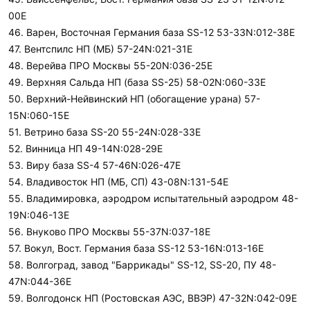
00E
46. Варен, Восточная Германия база SS-12 53-33N:012-38E
47. Вентспилс НП (МБ) 57-24N:021-31E
48. Верейва ПРО Москвы 55-20N:036-25E
49. Верхняя Сальда НП (база SS-25) 58-02N:060-33E
50. Верхний-Нейвинский НП (обогащение урана) 57-
15N:060-15E
51. Ветрино база SS-20 55-24N:028-33E
52. Винница НП 49-14N:028-29E
53. Виру база SS-4 57-46N:026-47E
54. Владивосток НП (МБ, СП) 43-08N:131-54E
55. Владимировка, аэродром испытательный аэродром 48-
19N:046-13E
56. Внуково ПРО Москвы 55-37N:037-18E
57. Вокул, Вост. Германия база SS-12 53-16N:013-16E
58. Волгоград, завод "Баррикады" SS-12, SS-20, ПУ 48-
47N:044-36E
59. Волгодонск НП (Ростовская АЭС, ВВЭР) 47-32N:042-09E