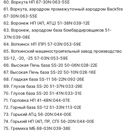
60. Воркута НП 67-30N:063-55E
61. Воркута, аэродром промежуточный аэродром Backfire
67-30N:063-55E
62. Воронеж НП (АП, АТЦ) 51-38N:039-12E
63. Воронеж, аэродром база бомбардировщиков 51-
37N:039-08E
64. Воткинск НП (ПР) 57-03N:053-59E
65. Воткинский машиностроительный завод производство
SS-12, -20, -25 57-03N:053-59E
66. Высокая Печь база SS-20 50-06N:028-22E
67. Высокая Печь база SS-20 50-10N:028-16E
68. Гладкая база SS-11 56-22N:092-26E
69. Глухов база SS-20 51-37N:033-29E
70. Глухов база SS-20 51-41N:033-31E
71. Горловка НП 41-48N:044-07E
72. Горный база SS-12 51-33N:113-02E
73. Горький АТЦ 56-20N:044-00E
74. Горький НП (АП, ПР, СП) 56-20N:044-00E
75. Гремиха МБ 68-03N:039-38E