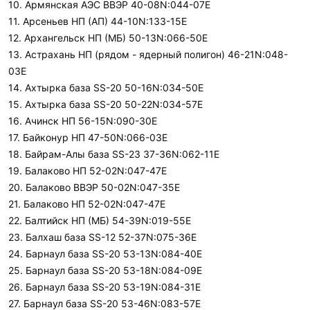
10. Армянская АЭС ВВЭР 40-08N:044-07E
11. Арсеньев НП (АП) 44-10N:133-15E
12. Архангельск НП (МБ) 50-13N:066-50E
13. Астрахань НП (рядом - ядерный полигон) 46-21N:048-
03E
14. Ахтырка база SS-20 50-16N:034-50E
15. Ахтырка база SS-20 50-22N:034-57E
16. Ачинск НП 56-15N:090-30E
17. Байконур НП 47-50N:066-03E
18. Байрам-Алы база SS-23 37-36N:062-11E
19. Балаково НП 52-02N:047-47E
20. Балаково ВВЭР 50-02N:047-35E
21. Балаково НП 52-02N:047-47E
22. Балтийск НП (МБ) 54-39N:019-55E
23. Балхаш база SS-12 52-37N:075-36E
24. Барнаул база SS-20 53-13N:084-40E
25. Барнаул база SS-20 53-18N:084-09E
26. Барнаул база SS-20 53-19N:084-31E
27. Барнаул база SS-20 53-46N:083-57E