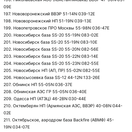
09E
197. Нововоронежский ВВЭР 51-14N:039-12E
198. Нововоронежский НП 51-19N:039-13E
199. Новопетровское ПРО Москвы 55-98N:036-47E
200. Новосибирск база SS-20 55-19N:083-02E
201. Новосибирск база SS-20 55-19N:083-10E
202. Новосибирск база SS-20 55-20N:082-56E
203. Новосибирск база SS-20 55-22N:083-14E
204. Новосибирск база SS-20 55-23N:082-55E
205. Новосибирск НП (АП, ПР) 55-02N:082-55E
206. Новосысоевка база SS-12 44-12N:133-26E
207. Обнинск НП 55-05N:036-37E
208. Обнинская АЭС ГР 55-05N:036-40E
209. Одесса НП (АТЭЦ) 46-28N:030-44E
210. Октемберян НП (Армянская АЭС, ВВЭР) 40-08N:044-
02E
211. Октябрьское, аэродром база Backfire (АВМФ) 45-
19N:034-07E