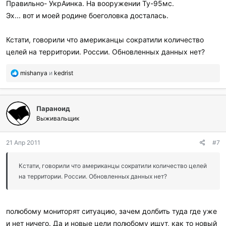
Правильно- УкрАинка. На вооружении Ту-95мс.
Эх... вот и моей родине боеголовка досталась.
Кстати, говорили что американцы сократили количество
целей на территории. России. Обновленных данных нет?
П
mishanya
и
kedrist
о
б
л
Параноид
а
г
Выживальщик
о
д
21 Апр 2011
#7
а
р
и
Кстати, говорили что американцы сократили количество целей
л
на территории. России. Обновленных данных нет?
и
:
полюбому мониторят ситуацию, зачем долбить туда где уже
и нет ничего. Да и новые цели полюбому ищут, как то новый