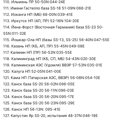
110. Ильмень ПР 50-50N:044-24E
111. Имени Гастелло база SS-18 51-09N:066-21E
112. Иоканга НП (МБ) 68-00N:039-41E
113. Иркутск НП (АП, ПР) 52-16N:104-20E
114. Йена-Форст (Восточная Германия) база SS-23 50-
55N:011-32E
115. Йошкар-Ола НП (базы SS-13, SS-25) 56-40N:047-55E
116. Казань НП (КБ, АП, ПР) 55-45N:049-08E
117. Калинин НП (ПР) 56-52N:035-55E
118. Калининград НП (КБ, СП, МБ) 54-43N:020-30E
119. Калининская АЭС (Удомля) ВВЭР 57-53N:035-01E
120. Калуга НП 52-05N:041-00E
121. Кама НП (Татарская АЭС, ВВЭР) 56-08N:054-10E
122. Канск база SS-20 56-02N:096-05E
123. Канск база SS-20 56-11N:096-03E
124. Канск база SS-20 56-20N:095-17E
125. Канск база SS-20 56-23N:095-29E
126. Канск НП 56-13N: 095-41E
127. Капустин Яр SS-20, испытания 48-37N:046-18E