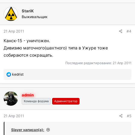
б
л
StariK
а
г
Выживальщик
о
д
21 Апр 2011
#4
а
р
Канск-15 - уничтожен.
и
Дивизию маточного(шахтного) типа в Ужуре тоже
л
и
собираются сокращать.
:
Последнее редактирование:
21 Апр 2011
П
kedrist
о
б
л
admin
а
г
Команда форума
Администратор
о
д
21 Апр 2011
#5
а
р
и
Slayer написал(а):
л