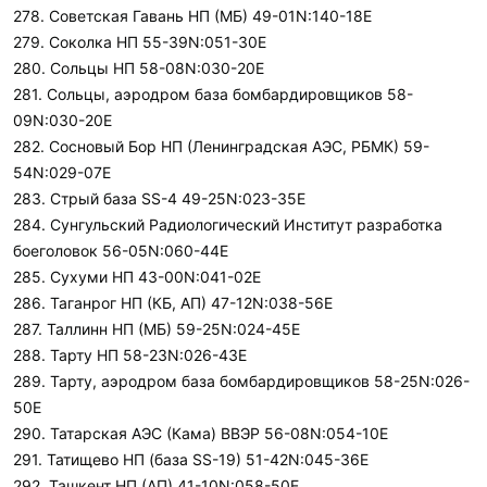
278. Советская Гавань НП (МБ) 49-01N:140-18E
279. Соколка НП 55-39N:051-30E
280. Сольцы НП 58-08N:030-20E
281. Сольцы, аэродром база бомбардировщиков 58-
09N:030-20E
282. Сосновый Бор НП (Ленинградская АЭС, РБМК) 59-
54N:029-07E
283. Стрый база SS-4 49-25N:023-35E
284. Сунгульский Радиологический Институт разработка
боеголовок 56-05N:060-44E
285. Сухуми НП 43-00N:041-02E
286. Таганрог НП (КБ, АП) 47-12N:038-56E
287. Таллинн НП (МБ) 59-25N:024-45E
288. Тарту НП 58-23N:026-43E
289. Тарту, аэродром база бомбардировщиков 58-25N:026-
50E
290. Татарская АЭС (Кама) ВВЭР 56-08N:054-10E
291. Татищево НП (база SS-19) 51-42N:045-36E
292. Ташкент НП (АП) 41-10N:058-50E