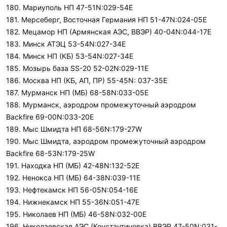
180. Мариуполь НП 47-51N:029-54E
181. Мерсеберг, Восточная Германия НП 51-47N:024-05E
182. Мецамор НП (Армянская АЭС, ВВЭР) 40-04N:044-17E
183. Минск АТЭЦ 53-54N:027-34E
184. Минск НП (КБ) 53-54N:027-34E
185. Мозырь база SS-20 52-02N:029-11E
186. Москва НП (КБ, АП, ПР) 55-45N: 037-35E
187. Мурманск НП (МБ) 68-58N:033-05E
188. Мурманск, аэродром промежуточный аэродром
Backfire 69-00N:033-20E
189. Мыс Шмидта НП 68-56N:179-27W
190. Мыс Шмидта, аэродром промежуточный аэродром
Backfire 68-53N:179-25W
191. Находка НП (МБ) 42-48N:132-52E
192. Ненокса НП (МБ) 64-38N:039-11E
193. Нефтекамск НП 56-05N:054-16E
194. Нижнекамск НП 55-36N:051-47E
195. Николаев НП (МБ) 46-58N:032-00E
196. Николаевская АЭС (Константиновка) ВВЭР 47-50N:031-