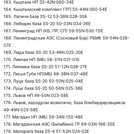
163. Кыштым НП 55-42N:060-34E
164. Кыштымский комплекс ГРП 55-44N:060-54E
165. Лапичи база SS-12 53-26N:028-30E
166. Лебедин база SS-20 50-33N:034-26E
167. Ленинград НП (КБ, ПР, СП) 59-55N:030-15E
168. Ленинградская АЭС (Сосновый Бор) РБМК 59-54N:029-
07E
169. Лида база SS-20 53-48N:025-20E
170. Лиепая НП (МБ) 56-31N:021-01E
171. Липники база SS-20 51-12N:028-27E
172. Лисья Губа НП(МБ) 68-38N:037-48E
173. Луцк база SS-20 50-50N:025-04E
174. Луцк база SS-20 50-56N:025-36E
175. Львов НП 49-50N:023-58E
176. Львов, аэродром возможно, база бомбардировщиков
49-49N:023-58E
177. Магадан НП (МБ) 59-34N:150-48E
178. Магаданская АЭС (Билибино) ГР 69-03N:166-25E
179. Малорита база SS-4 51-52N:024-02E