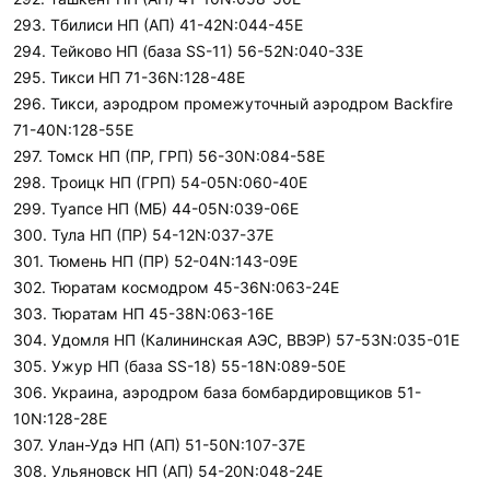
293. Тбилиси НП (АП) 41-42N:044-45E
294. Тейково НП (база SS-11) 56-52N:040-33E
295. Тикси НП 71-36N:128-48E
296. Тикси, аэродром промежуточный аэродром Backfire
71-40N:128-55E
297. Томск НП (ПР, ГРП) 56-30N:084-58E
298. Троицк НП (ГРП) 54-05N:060-40E
299. Туапсе НП (МБ) 44-05N:039-06E
300. Тула НП (ПР) 54-12N:037-37E
301. Тюмень НП (ПР) 52-04N:143-09E
302. Тюратам космодром 45-36N:063-24E
303. Тюратам НП 45-38N:063-16E
304. Удомля НП (Калининская АЭС, ВВЭР) 57-53N:035-01E
305. Ужур НП (база SS-18) 55-18N:089-50E
306. Украина, аэродром база бомбардировщиков 51-
10N:128-28E
307. Улан-Удэ НП (АП) 51-50N:107-37E
308. Ульяновск НП (АП) 54-20N:048-24E