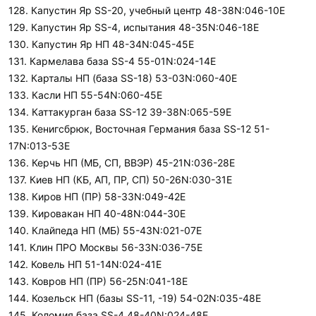
128. Капустин Яр SS-20, учебный центр 48-38N:046-10E
129. Капустин Яр SS-4, испытания 48-35N:046-18E
130. Капустин Яр НП 48-34N:045-45E
131. Кармелава база SS-4 55-01N:024-14E
132. Карталы НП (база SS-18) 53-03N:060-40E
133. Касли НП 55-54N:060-45E
134. Каттакурган база SS-12 39-38N:065-59E
135. Кенигсбрюк, Восточная Германия база SS-12 51-
17N:013-53E
136. Керчь НП (МБ, СП, ВВЭР) 45-21N:036-28E
137. Киев НП (КБ, АП, ПР, СП) 50-26N:030-31E
138. Киров НП (ПР) 58-33N:049-42E
139. Кировакан НП 40-48N:044-30E
140. Клайпеда НП (МБ) 55-43N:021-07E
141. Клин ПРО Москвы 56-33N:036-75E
142. Ковель НП 51-14N:024-41E
143. Ковров НП (ПР) 56-25N:041-18E
144. Козельск НП (базы SS-11, -19) 54-02N:035-48E
145. Коломия база SS-4 48-40N:024-48E