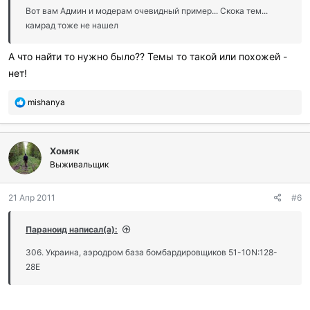
и
Вот вам Админ и модерам очевидный пример... Скока тем...
:
камрад тоже не нашел
А что найти то нужно было?? Темы то такой или похожей -
нет!
П
mishanya
о
б
л
Хомяк
а
г
Выживальщик
о
д
21 Апр 2011
#6
а
р
и
Параноид написал(а):
л
и
306. Украина, аэродром база бомбардировщиков 51-10N:128-
:
28E