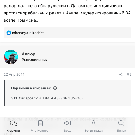
радар дальнего обнаружения в Дагомысе или дивизионы
противокорабельных ракет в Анапе, модернизированный ВА
возле Крымска...
П
mishanya
и
kedrist
о
б
л
Аллюр
а
г
Выживальщик
о
д
22 Апр 2011
#8
а
р
и
Параноид написал(а):
л
и
311. Хабаровск НП (МБ) 48-30N:135-06E
:
Пиндосы, в Хабаре уже нет ни хера военного кроме штаба
КДВО, а там все ваши(как и в Кремле). Отменяйте цель на
Форумы
Что Нового?
Вход
Регистрация
Поиск
хер!