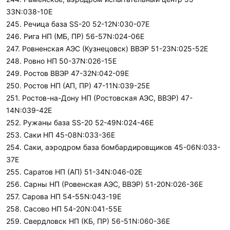
33N:038-10E
245. Речица база SS-20 52-12N:030-07E
246. Рига НП (МБ, ПР) 56-57N:024-06E
247. Ровненская АЭС (Кузнецовск) ВВЭР 51-23N:025-52E
248. Ровно НП 50-37N:026-15E
249. Ростов ВВЭР 47-32N:042-09E
250. Ростов НП (АП, ПР) 47-11N:039-25E
251. Ростов-на-Дону НП (Ростовская АЭС, ВВЭР) 47-
14N:039-42E
252. Ружаны база SS-20 52-49N:024-46E
253. Саки НП 45-08N:033-36E
254. Саки, аэродром база бомбардировщиков 45-06N:033-
37E
255. Саратов НП (АП) 51-34N:046-02E
256. Сарны НП (Ровенская АЭС, ВВЭР) 51-20N:026-36E
257. Сарова НП 54-55N:043-19E
258. Сасово НП 54-20N:041-55E
259. Свердловск НП (КБ, ПР) 56-51N:060-36E