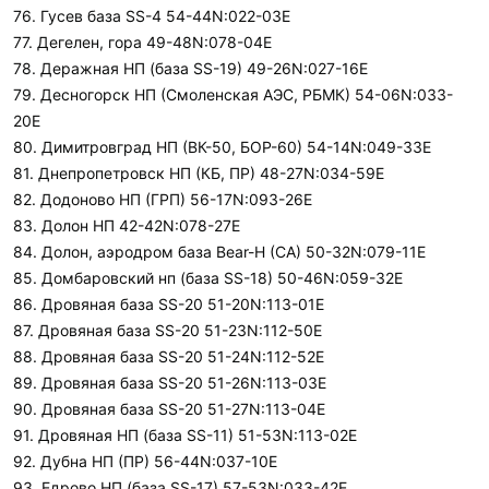
76. Гусев база SS-4 54-44N:022-03E
77. Дегелен, гора 49-48N:078-04E
78. Деражная НП (база SS-19) 49-26N:027-16E
79. Десногорск НП (Смоленская АЭС, РБМК) 54-06N:033-
20E
80. Димитровград НП (ВК-50, БОР-60) 54-14N:049-33E
81. Днепропетровск НП (КБ, ПР) 48-27N:034-59E
82. Додоново НП (ГРП) 56-17N:093-26E
83. Долон НП 42-42N:078-27E
84. Долон, аэродром база Bear-H (СА) 50-32N:079-11E
85. Домбаровский нп (база SS-18) 50-46N:059-32E
86. Дровяная база SS-20 51-20N:113-01E
87. Дровяная база SS-20 51-23N:112-50E
88. Дровяная база SS-20 51-24N:112-52E
89. Дровяная база SS-20 51-26N:113-03E
90. Дровяная база SS-20 51-27N:113-04E
91. Дровяная НП (база SS-11) 51-53N:113-02E
92. Дубна НП (ПР) 56-44N:037-10E
93. Едрово НП (база SS-17) 57-53N:033-42E