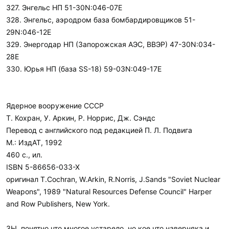
327. Энгельс НП 51-30N:046-07E
328. Энгельс, аэродром база бомбардировщиков 51-
29N:046-12E
329. Энергодар НП (Запорожская АЭС, ВВЭР) 47-30N:034-
28E
330. Юрья НП (база SS-18) 59-03N:049-17E
Ядерное вооружение СССР
Т. Кохран, У. Аркин, Р. Норрис, Дж. Сэндс
Перевод с английского под редакцией П. Л. Подвига
М.: ИздАТ, 1992
460 с., ил.
ISBN 5-86656-033-X
оригинал T.Cochran, W.Arkin, R.Norris, J.Sands "Soviet Nuclear
Weapons", 1989 "Natural Resources Defense Council" Harper
and Row Publishers, New York.
ЗЫ. понятно что многое устарело, но кое что наверняка и