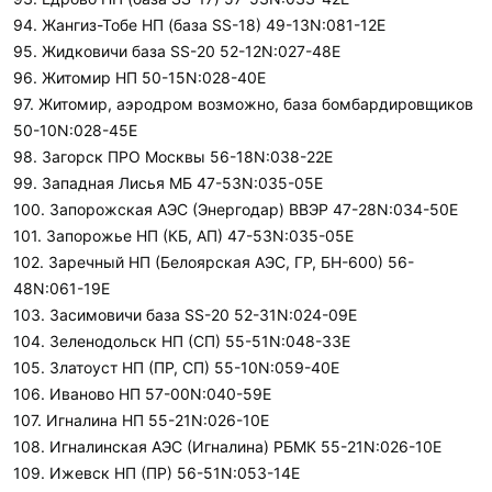
94. Жангиз-Тобе НП (база SS-18) 49-13N:081-12E
95. Жидковичи база SS-20 52-12N:027-48E
96. Житомир НП 50-15N:028-40E
97. Житомир, аэродром возможно, база бомбардировщиков
50-10N:028-45E
98. Загорск ПРО Москвы 56-18N:038-22E
99. Западная Лисья МБ 47-53N:035-05E
100. Запорожская АЭС (Энергодар) ВВЭР 47-28N:034-50E
101. Запорожье НП (КБ, АП) 47-53N:035-05E
102. Заречный НП (Белоярская АЭС, ГР, БН-600) 56-
48N:061-19E
103. Засимовичи база SS-20 52-31N:024-09E
104. Зеленодольск НП (СП) 55-51N:048-33E
105. Златоуст НП (ПР, СП) 55-10N:059-40E
106. Иваново НП 57-00N:040-59E
107. Игналина НП 55-21N:026-10E
108. Игналинская АЭС (Игналина) РБМК 55-21N:026-10E
109. Ижевск НП (ПР) 56-51N:053-14E