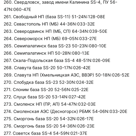
260. Свердловск, завод имени Калинина SS-4, ПУ 56-
47N:060-47E
261. Свободный НП (база SS-11) 51-24N:128-08E
262. Севастополь НП (МБ) 44-36N:033-32E
263. Северодвинск НП (МБ, СП) 64-34N:039-50E
264. Североморск НП (МБ) 69-05N:033-27E
265. Семипалатинск база SS-23 50-23N:080-10E
266. Семипалатинск НП 50-28N:080-13E
267. Скала-Подольская база SS-4 48-51N:026-09E
268. Славута база SS-20 50-17N:026-42E
269. Славута НП (Хмельницкая АЭС, ВВЭР) 50-18N:026-52E
270. Слобудка база SS-23 52-30N:024-32E
271. Слоним база SS-20 52-56N:025-22E
272. Слуцк база SS-20 53-14N:027-42E
273. Смоленск НП (ПР, АП) 54-47N:032-03E
274. Смоленская АЭС (Десногорск) РБМК 54-06N:033-20E
275. Сморгонь база SS-20 54-32N:026-17E
276. Сморгонь база SS-20 54-36N:026-23E
277. Советск база SS-4 54-59N:021-37E