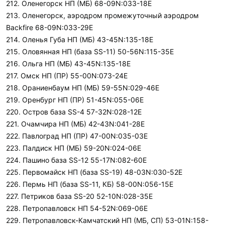
212. Оленегорск НП (МБ) 68-09N:033-18E
213. Оленегорск, аэродром промежуточный аэродром
Backfire 68-09N:033-29E
214. Оленья Губа НП (МБ) 43-45N:135-18E
215. Оловянная НП (база SS-11) 50-56N:115-35E
216. Ольга НП (МБ) 43-45N:135-18E
217. Омск НП (ПР) 55-00N:073-24E
218. Ораниенбаум НП (МБ) 59-55N:029-46E
219. Оренбург НП (ПР) 51-45N:055-06E
220. Остров база SS-4 57-32N:028-12E
221. Очамчира НП (МБ) 42-43N:041-28E
222. Павлоград НП (ПР) 47-00N:035-03E
223. Палдиск НП (МБ) 59-20N:024-06E
224. Пашино база SS-12 55-17N:082-60E
225. Первомайск НП (база SS-19) 48-03N:030-52E
226. Пермь НП (база SS-11, КБ) 58-00N:056-15E
227. Петриков база SS-20 52-10N:028-35E
228. Петропавловск НП 54-52N:069-06E
229. Петропавловск-Камчатский НП (МБ, СП) 53-01N:158-