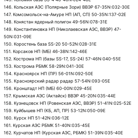
146. Кольская АЭС (Полярные Зори) ВВЭР 67-35N:032-30E
147. Комсомольск-на-Амуре НП (АП, СП) 50-35N:137-02E
148. Конястан ядерный полигон 49-56N:078-31E
149. Константиновка НП (Николаевская АЭС, ВВЭР) 47-
50N:031-09E
150. Коростень база SS-20 50-52N:028-31E
151. Корсаков НП (МБ) 46-38N:142-46E
152. Кострома НП (базы SS-17, SS-24) 57-46N:040-55E
153. Кострома РБМК 58-29N:041-30E
154. Красноярск НП (ПР) 56-01N:092-50E
155. Красноярский радар радар 57-54N:093-05E
156. Кронштадт НП (МБ) 60-00N:029-45E
157. Крымская АЭС (Актайск) ВВЭР 45-20N:035-44E
158. Кузнецовск НП (Ровенская АЭС, ВВЭР) 51-41N:025-52E
159. Куйбышев НП (КБ, АП, ПР) 53-12N:050-09E
160. Курск НП 51-42N:036-12E
161. Курская АЭС РБМК 51-40N:035-45E
162. Курчатов НП (Курская АЭС, РБМК) 51-39N:035-40E