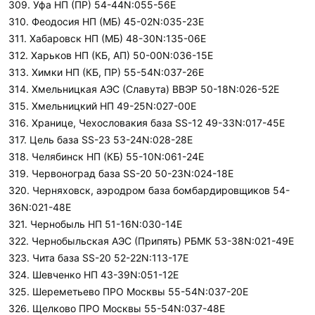
309. Уфа НП (ПР) 54-44N:055-56E
310. Феодосия НП (МБ) 45-02N:035-23E
311. Хабаровск НП (МБ) 48-30N:135-06E
312. Харьков НП (КБ, АП) 50-00N:036-15E
313. Химки НП (КБ, ПР) 55-54N:037-26E
314. Хмельницкая АЭС (Славута) ВВЭР 50-18N:026-52E
315. Хмельницкий НП 49-25N:027-00E
316. Хранице, Чехословакия база SS-12 49-33N:017-45E
317. Цель база SS-23 53-24N:028-28E
318. Челябинск НП (КБ) 55-10N:061-24E
319. Червоноград база SS-20 50-23N:024-18E
320. Черняховск, аэродром база бомбардировщиков 54-
36N:021-48E
321. Чернобыль НП 51-16N:030-14E
322. Чернобыльская АЭС (Припять) РБМК 53-38N:021-49E
323. Чита база SS-20 52-22N:113-17E
324. Шевченко НП 43-39N:051-12E
325. Шереметьево ПРО Москвы 55-54N:037-20E
326. Щелково ПРО Москвы 55-54N:037-48E