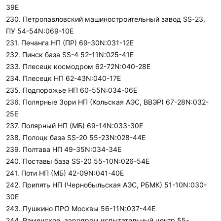
39E
230. Петропавловский машиностроительный завод SS-23,
ПУ 54-54N:069-10E
231. Печанга НП (ПР) 69-30N:031-12E
232. Пинск база SS-4 52-11N:025-41E
233. Плесецк космодром 62-72N:040-28E
234. Плесецк НП 62-43N:040-17E
235. Подпорожье НП 60-55N:034-06E
236. Полярные Зори НП (Кольская АЭС, ВВЭР) 67-28N:032-
25E
237. Полярный НП (МБ) 69-14N:033-30E
238. Полоцк база SS-20 55-23N:028-44E
239. Полтава НП 49-35N:034-34E
240. Поставы база SS-20 55-10N:026-54E
241. Поти НП (МБ) 42-09N:041-40E
242. Припять НП (Чернобыльская АЭС, РБМК) 51-10N:030-
30E
243. Пушкино ПРО Москвы 56-11N:037-44E
244. Раменское, аэродром испытательный центр 55-