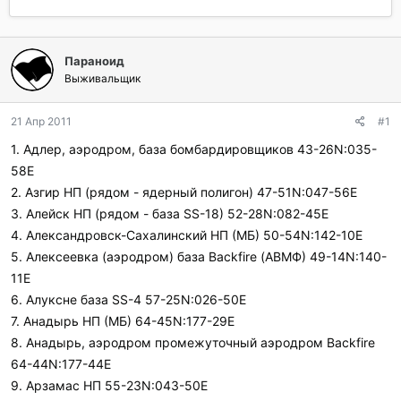
в
а
т
т
о
а
р
н
Параноид
т
а
Выживальщик
е
ч
м
а
ы
л
21 Апр 2011
#1
а
1. Адлер, аэродром, база бомбардировщиков 43-26N:035-
58E
2. Азгир НП (рядом - ядерный полигон) 47-51N:047-56E
3. Алейск НП (рядом - база SS-18) 52-28N:082-45E
4. Александровск-Сахалинский НП (МБ) 50-54N:142-10E
5. Алексеевка (аэродром) база Backfire (АВМФ) 49-14N:140-
11E
6. Алуксне база SS-4 57-25N:026-50E
7. Анадырь НП (МБ) 64-45N:177-29E
8. Анадырь, аэродром промежуточный аэродром Backfire
64-44N:177-44E
9. Арзамас НП 55-23N:043-50E