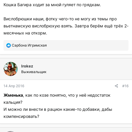
Кошка Багира ходит за мной гуляет по грядкам.
Вислобрюшки наши, фотку чего-то не могу из темы про
вьетнамскую вислобрюхую взять. Завтра берём ещё трёх 2-
месячных на откорм.
П
Сарбона Игримская
о
б
л
Irokez
а
г
Выживальщик
о
д
14 Апр 2016
#16
а
р
Жменька
, как по козе понятно, что у неё недостаток
и
кальция?
л
и
И можно ли внести в рацион какие-то добавки, дабы
:
компенсировать?