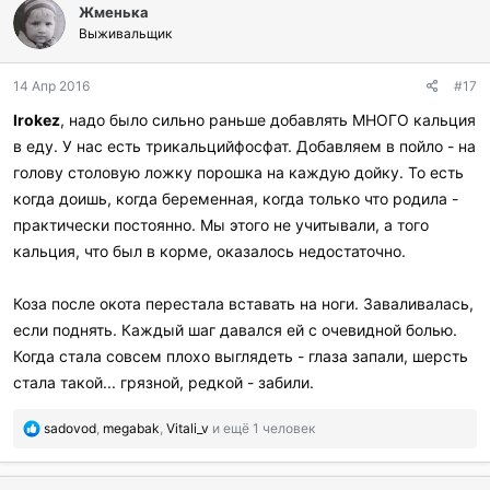
Жменька
Выживальщик
14 Апр 2016
#17
Irokez
, надо было сильно раньше добавлять МНОГО кальция
в еду. У нас есть трикальцийфосфат. Добавляем в пойло - на
голову столовую ложку порошка на каждую дойку. То есть
когда доишь, когда беременная, когда только что родила -
практически постоянно. Мы этого не учитывали, а того
кальция, что был в корме, оказалось недостаточно.
Коза после окота перестала вставать на ноги. Заваливалась,
если поднять. Каждый шаг давался ей с очевидной болью.
Когда стала совсем плохо выглядеть - глаза запали, шерсть
стала такой... грязной, редкой - забили.
П
sadovod
,
megabak
,
Vitali_v
и ещё 1 человек
о
б
л