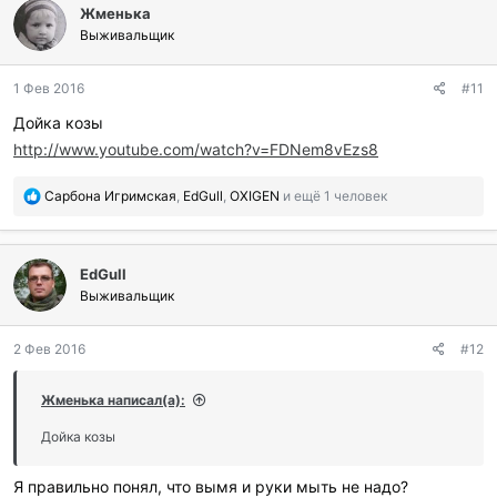
Жменька
Выживальщик
1 Фев 2016
#11
Дойка козы
http://www.youtube.com/watch?v=FDNem8vEzs8
П
Сарбона Игримская
,
EdGull
,
OXIGEN
и ещё 1 человек
о
б
л
EdGull
а
г
Выживальщик
о
д
2 Фев 2016
#12
а
р
и
Жменька написал(а):
л
и
Дойка козы
:
Я правильно понял, что вымя и руки мыть не надо?