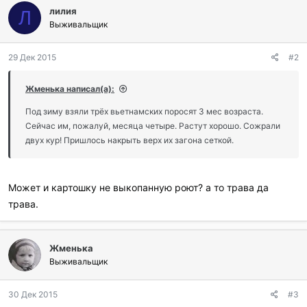
лилия
а
Л
г
Выживальщик
о
д
29 Дек 2015
#2
а
р
и
Жменька написал(а):
л
и
Под зиму взяли трёх вьетнамских поросят 3 мес возраста.
:
Сейчас им, пожалуй, месяца четыре. Растут хорошо. Сожрали
двух кур! Пришлось накрыть верх их загона сеткой.
Может и картошку не выкопанную роют? а то трава да
трава.
Жменька
Выживальщик
30 Дек 2015
#3