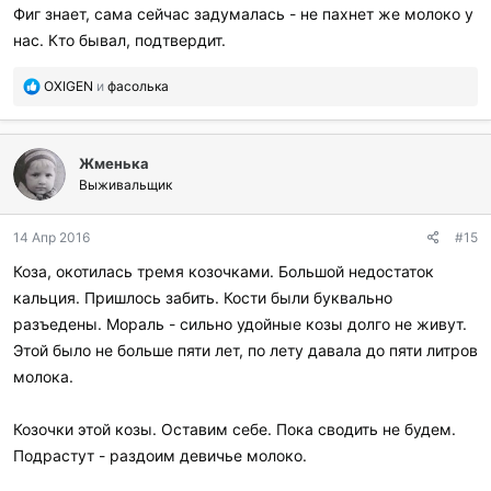
Фиг знает, сама сейчас задумалась - не пахнет же молоко у
нас. Кто бывал, подтвердит.
П
OXIGEN
и
фасолька
о
б
л
Жменька
а
г
Выживальщик
о
д
14 Апр 2016
#15
а
р
Коза, окотилась тремя козочками. Большой недостаток
и
кальция. Пришлось забить. Кости были буквально
л
и
разъедены. Мораль - сильно удойные козы долго не живут.
:
Этой было не больше пяти лет, по лету давала до пяти литров
молока.
Козочки этой козы. Оставим себе. Пока сводить не будем.
Подрастут - раздоим девичье молоко.