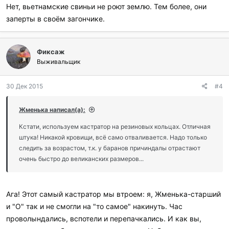
Нет, вьетнамские свиньи не роют землю. Тем более, они
заперты в своём загончике.
Фиксаж
Выживальщик
30 Дек 2015
#4
Жменька написал(а):
Кстати, используем кастратор на резиновых кольцах. Отличная
штука! Никакой кровищи, всё само отваливается. Надо только
следить за возрастом, т.к. у баранов причиндалы отрастают
очень быстро до великанских размеров...
Ага! Этот самый кастратор мы втроем: я, Жменька-старший
и "О" так и не смогли на "то самое" накинуть. Час
проволындались, вспотели и перепачкались. И как вы,