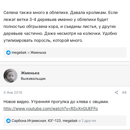
отдельно на третий, по-моему, день, естественно, в
уменьшенной дозировке. То же и с овцами.
Селена также много в облепихе. Давала кроликам. Если
лежат ветки 3-4 деревьев именно у облепихи будет
полностью обгрызена кора, и съедены листья, у других
деревьев частично. Даже несмотря на колючки. Удобно
утилизировать поросль, которой много.
П
megabak
и
Жменька
о
б
л
Жменька
а
г
Выживальщик
о
д
4 Янв 2016
#8
а
р
Новое видео. Утренняя прогулка до хлева с овцами.
и
http://www.youtube.com/watch?v=RSvXnGUEFFo
л
и
:
П
Сарбона Игримская
,
ЮГ-123
,
megabak
и 2 других
о