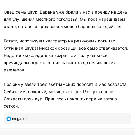
Овец семь штук. Барана уже брали у нас в аренду на день
для улучшения местного поголовья. Мы пока наращиваем
стадо, оставляя ярок себе и меняя баранов каждый год.
Кстати, используем кастратор на резиновых кольцах.
Отличная штука! Никакой кровищи, всё само отваливается.
Надо только следить за возрастом, т.к. у баранов
причиндалы отрастают очень быстро до великанских
размеров.
Под зиму взяли трёх вьетнамских поросят 3 мес возраста.
Сейчас им, пожалуй, месяца четыре. Растут хорошо.
Сожрали двух кур! Пришлось накрыть верх их загона
сеткой.
П
megabak
о
б
л