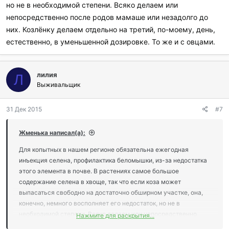
но не в необходимой степени. Всяко делаем или
непосредственно после родов мамаше или незадолго до
них. Козлёнку делаем отдельно на третий, по-моему, день,
естественно, в уменьшенной дозировке. То же и с овцами.
лилия
Л
Выживальщик
31 Дек 2015
#7
Жменька написал(а):
Для копытных в нашем регионе обязательна ежегодная
инъекция селена, профилактика беломышки, из-за недостатка
этого элемента в почве. В растениях самое большое
содержание селена в хвоще, так что если коза может
выпасаться свободно на достаточно обширном участке, она,
конечно, немного восполняет его недостаток, но не в
необходимой степени. Всяко делаем или непосредственно
Нажмите для раскрытия...
после родов мамаше или незадолго до них. Козлёнку делаем