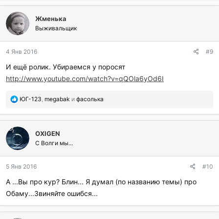
б
л
Жменька
а
г
Выживальщик
о
д
4 Янв 2016
#9
а
р
И ещё ролик. Убираемся у поросят
и
http://www.youtube.com/watch?v=qQOla6yOd6I
л
и
:
П
ЮГ-123
,
megabak
и
фасолька
о
б
л
OXIGEN
а
г
С Волги мы...
о
д
5 Янв 2016
#10
а
р
А ...Вы про кур? Блин... Я думал (по названию темы) про
и
Обаму...Звиняйте ошибся...
л
и
: