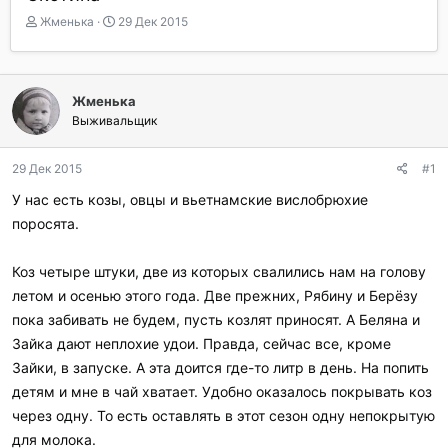
А
Д
Жменька
29 Дек 2015
в
а
т
т
о
а
р
н
Жменька
т
а
Выживальщик
е
ч
м
а
ы
л
29 Дек 2015
#1
а
У нас есть козы, овцы и вьетнамские вислобрюхие
поросята.
Коз четыре штуки, две из которых свалились нам на голову
летом и осенью этого года. Две прежних, Рябину и Берёзу
пока забивать не будем, пусть козлят приносят. А Беляна и
Зайка дают неплохие удои. Правда, сейчас все, кроме
Зайки, в запуске. А эта доится где-то литр в день. На попить
детям и мне в чай хватает. Удобно оказалось покрывать коз
через одну. То есть оставлять в этот сезон одну непокрытую
для молока.