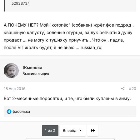
5293873/
А ПОЧЕМУ НЕТ? Мой "котопёс" (собакен) жрёт фсе подряд ,
квашеную капусту, солёные огурцы, за лук репчатый душу
продаст ... не могу к тушняку приучить.. Что он , падла,
после БП жрать будет, я не знаю....:russian_ru:
Жменька
Выживальщик
18 Апр 2016
#20
Вот 2-месячные поросятки, и те, что были куплены в зиму.
П
фасолька
о
б
л
Last
1 из 3
Вперёд
а
г