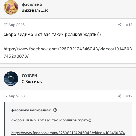
фасолька
а
г
Выживальщик
о
д
17 Апр 2016
#18
а
р
скоро видимо и от вас таких роликов ждать)))
и
л
и
https://www.facebook.com/225082124246043/videos/1014603
:
745293873/
OXIGEN
С Волги мы...
17 Апр 2016
#19
фасолька написал(а):
скоро видимо и от вас таких роликов ждать)))
https://www.facebook.com/225082124246043/videos/101460374