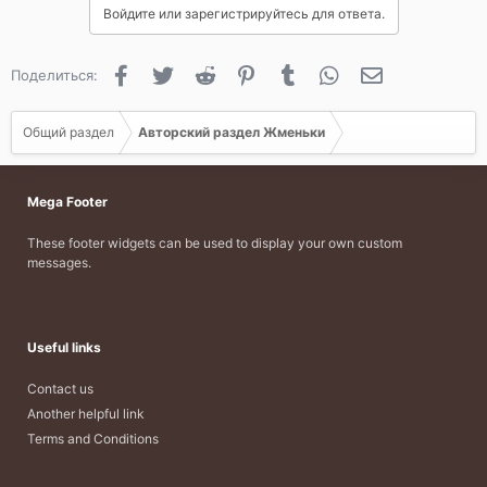
Войдите или зарегистрируйтесь для ответа.
о
д
а
Facebook
Twitter
Reddit
Pinterest
Tumblr
WhatsApp
Электронная 
Поделиться:
р
и
л
Общий раздел
Авторский раздел Жменьки
и
:
Mega Footer
These footer widgets can be used to display your own custom
messages.
Useful links
Contact us
Another helpful link
Terms and Conditions