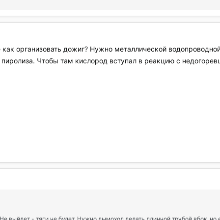
е как организовать дожиг? Нужно металлической водопроводно
а пиролиза. Чтобы там кислород вступал в реакцию с недогоре
Не выйдет - тяги не будет. Нужно дымоход делать длинной трубой вбок, но 