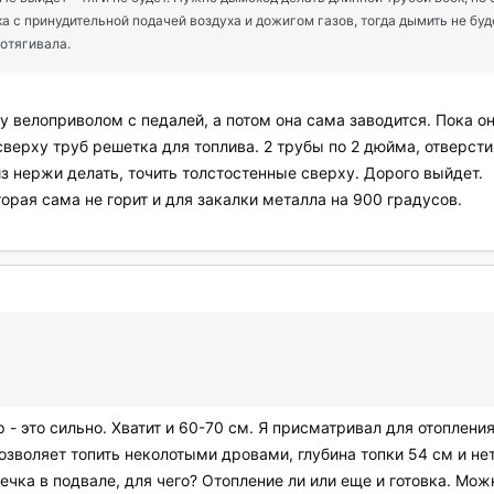
ка с принудительной подачей воздуха и дожигом газов, тогда дымить не буд
ротягивала.
 велоприволом с педалей, а потом она сама заводится. Пока он
сверху труб решетка для топлива. 2 трубы по 2 дюйма, отверст
из нержи делать, точить толстостенные сверху. Дорого выйдет.
орая сама не горит и для закалки металла на 900 градусов.
 - это сильно. Хватит и 60-70 см. Я присматривал для отоплени
озволяет топить неколотыми дровами, глубина топки 54 см и не
печка в подвале, для чего? Отопление ли или еще и готовка. Мо