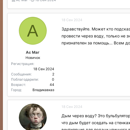
в
а
т
т
о
а
18 Сен 2024
р
н
А
т
а
Здравствуйте. Может кто подсказ
е
ч
провести через воду, только не з
м
а
ы
л
признателен за помощь... Всем д
а
Ас Маг
Новичок
Регистрация
18 Сен 2024
Сообщения
2
Поблагодарили
0
Возраст
44
Город
Владикавказ
18 Сен 2024
Дым через воду? Это бульбулятор
что дым будет оседать на стенках
вентиляция для подачи уличного в