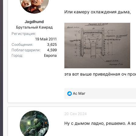
Или камеру охлаждения дыма,
Jagdhund
Брутальный Камрад
Регистрация
19 Май 2011
Сообщения
3,625
Поблагодарили
4,599
Город
Европа
эта вот выше приведённая оч про
П
Ас Маг
о
б
л
20 Сен 2024
а
г
Ну с дымом ладно, решаемо. А во
о
д