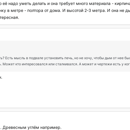
её надо уметь делать и она требует много материала - кирпича 
ку в метре - полтора от дома. И высотой 2-3 метра. И она не 
тересная.
ь? Есть мысль в подвале установить печь, но не хочу, чтобы дым от нее б
. Может кто интересовался или сталкивался. А может и чертежи есть у кого 
н.
. Древесным углём например.