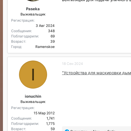
Paseka
Выживальщик
Регистрация
3 Авг 2024
Сообщения
348
Поблагодарили
69
Возраст
39
Город
Ramenskoe
18 Сен 2024
I
"Устройства для маскировки дыма о
ionuchin
Выживальщик
Регистрация
15 Мар 2012
Сообщения
1,741
Поблагодарили
1,775
Возраст
59