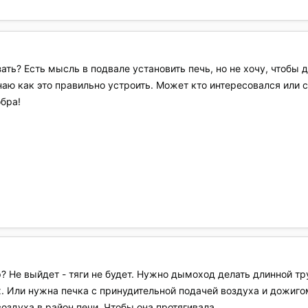
ать? Есть мысль в подвале установить печь, но не хочу, чтоб
наю как это правильно устроить. Может кто интересовался или ст
обра!
? Не выйдет - тяги не будет. Нужно дымоход делать длинной тру
. Или нужна печка с принудительной подачей воздуха и дожигом 
оздуха в район печи. Чтобы она протягивала.