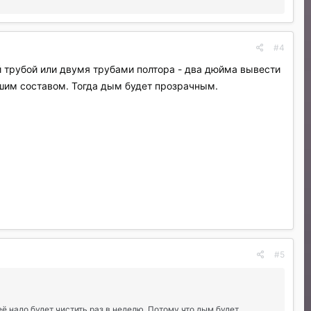
#4
й трубой или двумя трубами полтора - два дюйма вывести
вшим составом. Тогда дым будет прозрачным.
#5
её надо будет чистить раз в неделю. Потому что дым будет