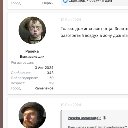
П
Скржитек
,
-=Аlex=-
и
Satir
Город
Пермь
о
б
л
19 Сен 2024
а
г
Только дожиг спасет отца. Знает
о
разогретый воздух в зону дожиг
д
а
р
Paseka
и
Выживальщик
л
и
Регистрация
:
3 Авг 2024
Сообщения
348
Поблагодарили
69
Возраст
39
Город
Ramenskoe
19 Сен 2024
Paseka написал(а):
Дым через воду? Это бульбулятор? 