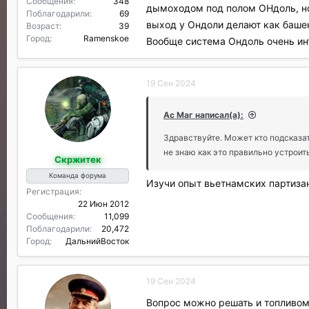
Сообщения
348
дымоходом под полом ОНдоль, но 
Поблагодарили
69
выход у Ондоли делают как башен
Возраст
39
Город
Ramenskoe
Вообще система Ондоль очень ин
19 Сен 2024
Ас Маг написал(а):
Здравствуйте. Может кто подсказат
не знаю как это правильно устроить
Скржитек
Команда форума
Изучи опыт вьетнамских партиза
Регистрация
22 Июн 2012
Сообщения
11,099
Поблагодарили
20,472
Город
ДальнийВосток
19 Сен 2024
Вопрос можно решать и топливом