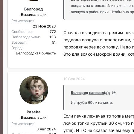
оседать на стенках. Или нужна печ
Белгород
воздуха в район печи. Чтобы она п
Выживальщик
Регистрация
23 Июн 2023
Сообщения
772
Сначала выводить на режим печку
Поблагодарили
133
подвода воздуха с отверстиями, 
Возраст
51
проходят через всю топку. Надо 
Город
Белгородская область
Это для всякой мокрой дряни, кот
19 Сен 2024
Белгород написал(а):
Из трубы 60см на метр.
Paseka
Если печка лежачая то топка метр
Выживальщик
лючок топки круглый 30 см, что п
Регистрация
3 Авг 2024
угля). И ТС не сказал зачем ему 