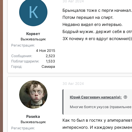
30 Авг 2024
а
К
г
Брынцалов тоже с перги начинал.
о
Потом перешел на спирт.
д
а
Недавно видел его интервью.
р
Бодрый мужик. держит себя в от
Корвет
и
ЗХ почему я его вдруг вспомнил))
Выживальщик
л
и
Регистрация
:
4 Ноя 2015
Сообщения
2,523
Поблагодарили
1,533
Город
Самара
30 Авг 2024
Юрий Сергеевич написал(а):
Многие боятся укусов (правильнее
Paseka
Как то был в гостях у апитерапев
Выживальщик
интересного. И каждому рекоменд
Регистрация