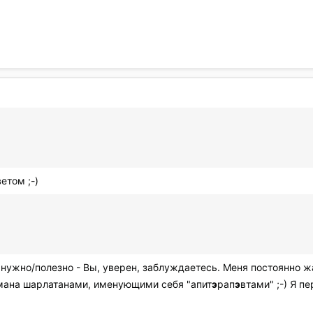
етом ;-)
о нужно/полезно - Вы, уверен, заблуждаетесь. Меня постоянно жа
мана шарлатанами, именующими себя "апит
э
рап
э
втами" ;-) Я п