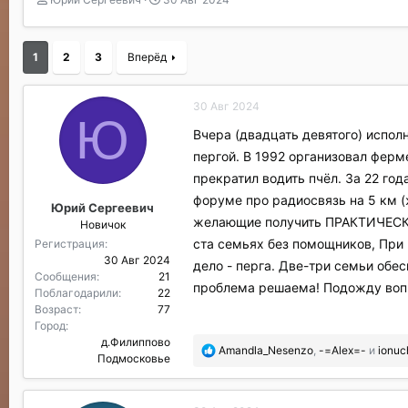
в
а
т
т
о
а
1
2
3
Вперёд
р
н
т
а
е
ч
30 Авг 2024
м
а
Ю
ы
л
Вчера (двадцать девятого) испол
а
пергой. В 1992 организовал ферм
прекратил водить пчёл. За 22 го
форуме про радиосвязь на 5 км (
Юрий Сергеевич
желающие получить ПРАКТИЧЕСКИ
Новичок
ста семьях без помощников, При 
Регистрация
30 Авг 2024
дело - перга. Две-три семьи обе
Сообщения
21
проблема решаема! Подожду вопр
Поблагодарили
22
Возраст
77
Город
д.Филиппово
П
Amandla_Nesenzo
,
-=Аlex=-
и
ionuc
Подмосковье
о
б
л