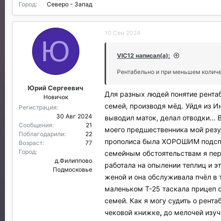
Город
Северо - Запад
10 Сен 2024
Ю
VIC12 написал(а):
Рентабельно и при меньшем колич
Юрий Сергеевич
Для разных людей понятие рентаб
Новичок
семей, производя мёд. Уйдя из И
Регистрация
30 Авг 2024
выводил маток, делал отводки...
Сообщения
21
моего предшественника мой резу
Поблагодарили
22
прополиса была ХОРОШИМ подспор
Возраст
77
Город
семейным обстоятельствам я пер
д.Филиппово
работала на опылении теплиц и э
Подмосковье
женой и она обслуживала пчёл в 
маленьком Т-25 таскала прицеп с
семей. Как я могу судить о рент
чековой книжке
,
до мелочей изучи