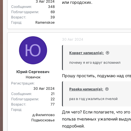
3 Авг 2024
или городских.
Сообщения
348
Поблагодарили
69
Возраст
39
Город
Ramenskoe
30 Авг 2024
Ю
Корвет написал(а):
почему я его вдруг вспомнил
Юрий Сергеевич
Прошу простить, подумаю над отв
Новичок
Регистрация
30 Авг 2024
Paseka написал(а):
Сообщения
21
раз в год ужалиться пчелой
Поблагодарили
22
Возраст
77
Город
Для чего? Если полагаете, что эт
д.Филиппово
польза пчелиных ужалений выду
Подмосковье
подробней.