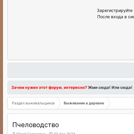
Зарегистрируйте 
После входа в си
Зачем нужен этот форум, интересно?
Жми сюда!
Или сюда!
Раздел выживальщиков
Выживание в деревне
Пчеловодство
А
Д
Юрий Сергеевич
30 Авг 2024