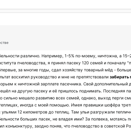
естве
ельности различно. Например, 1-5% по-моему, ничтожна, а 15–2
нститута пчеловодства, я принял пасеку 120 семей и поначалу 
 Впервые, за многие годы, сдал хозяйству товарный мёд - больш
льтат восхитил руководство и мне не препятствовали
забирать 
ьем к ничтожной зарплате пасечника. Свой дополнительный д
ешёл на другую пасеку и её пришлось поднимать. Последняя па
то сильно мешало развитию всех семей, однако, выход перги с
теплицах, иногда с моей помощью. Имея правишки шофёра треть
 ульями 12 километров до теплиц. Там ульи разгружали тепличн
абельности больших пасек, не владея ими? За полвека, мотаясь 
л конъюнктуру, заодно поняв, что пчеловодство в советской Ро