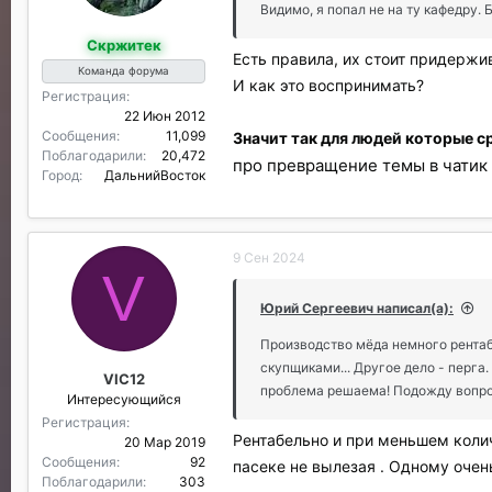
а
Видимо, я попал не на ту кафедру. 
р
Скржитек
и
Есть правила, их стоит придержи
л
Команда форума
И как это воспринимать?
и
Регистрация
:
22 Июн 2012
Сообщения
11,099
Значит так для людей которые ср
Поблагодарили
20,472
про превращение темы в чатик 
Город
ДальнийВосток
9 Сен 2024
V
Юрий Сергеевич написал(а):
Производство мёда немного рентабе
скупщиками... Другое дело - перга
VIC12
проблема решаема! Подожду вопро
Интересующийся
Регистрация
Рентабельно и при меньшем колич
20 Мар 2019
Сообщения
92
пасеке не вылезая . Одному очен
Поблагодарили
303