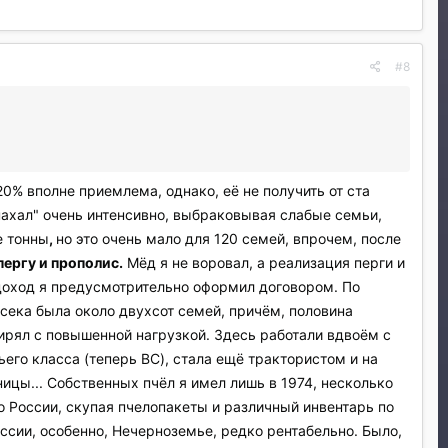
#8
0% вполне приемлема, однако, её не получить от ста
"пахал" очень интенсивно, выбраковывая слабые семьи,
е тонны
,
но это очень мало для 120 семей, впрочем, после
пергу и прополис.
Мёд я не воровал, а реализация перги и
оход я предусмотрительно оформил договором. По
сека была около двухсот семей, причём, половина
мирял с повышенной нагрузкой. Здесь работали вдвоём с
его класса (теперь BC), стала ещё трактористом и на
ицы... Собственных пчёл я имел лишь в 1974, несколько
по России, скупая пчелопакеты и различный инвентарь по
ссии, особенно, Нечерноземье, редко рентабельно. Было,