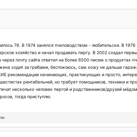
нилось 76. В 1974 занялся пчеловодством - любительски. В 1976
ерское хозяйство и начал продавать пергу. В 2002 создал перв
да через почту сайта ответил на более 6500 писем о продуктах 
жена ходит за грибами, беспокоюсь, сам хожу не дальше гаража)
Е рекомендации начинающих, практикующих и просто, интере
шестистах рентабельней, но требует помощников, техники и про
спечат несколько человек пергой и родственников/друзей мёдом.
осов, тогда приступлю.
hin