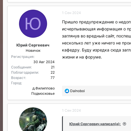
1 Сен 2024
Ю
Пришло предупреждение о недопус
исчерпывающая информация о пред
заглянув во вредный сайт, поспеш
несколько лет уже ничего не прои
Юрий Сергеевич
кафедру. Буду изредка сюда загл
Новичок
жизни и на форуме.
Регистрация
30 Авг 2024
Сообщения
21
Поблагодарили
22
Возраст
77
Город
д.Филиппово
П
Dalnoboi
Подмосковье
о
б
л
1 Сен 2024
а
г
о
Юрий Сергеевич написал(а):
д