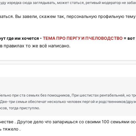
Буду изредка сюда заглядывать, может статься, ретивый модератор не забан
ваться. Вы завели, скажем так, персональную профильную тему
ут где им хочется -
ТЕМА ПРО ПЕРГУ И ПЧЕЛОВОДСТВО
= вот
в правилах то же всё написано.
льно при ста семьях без помощников, При шестистах рентабельней, но тре
. Две-три семьи обеспечат несколько человек пергой и родственников/друз
сов, тогда приступлю.
естве . Другое дело что запаришься со своими 100 семьями осо
ь тяжело .