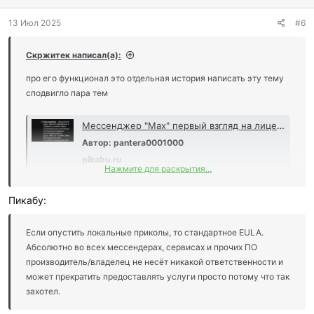
13 Июл 2025
#6
Скржитек написал(а):
про его функционал это отдельная история написать эту тему
сподвигло пара тем
Мессенджер "Max" первый взгляд на лицензионное соглашение и политику конфиденциальности
Автор: pantera0001000
pikabu.ru
Нажмите для раскрытия...
Пикабу:
https://www.yaplakal.com/forum2/topic2956436.html
Если опустить локальные приколы, то стандартное EULA.
Абсолютно во всех мессендерах, сервисах и прочих ПО
Посмотреть вложение 898
производитель/владелец не несёт никакой ответственности и
может прекратить предоставлять услуги просто потому что так
выводы на поверхности. Электронный конц лагерь не за
захотел.
горами.