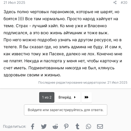
21 Июл 2025
#20
Здесь полно чертовых параноиков, которые не шарят, но
боятся )))) Все там нормально. Просто народ хайпует на
теме. Страх - лучший хайп. Ко мне уже и Власенко
подписался, а это всю жизнь айтишник и тоже выж.
Про него можно подробно узнать на другом ресурсе, но в
телеге. Я бы сказал где, но злить админа не буду. И сам я,
как известно тому же Пасеке, далеко не лох. Конечно мне
не платят. Некуда и паспорта у меня нет, чтобы карточку и
счет иметь. Подментованным никогда не был, клянусь
здоровьем своим и жизнью.
Последнее редактирование модератором:
21 Июл 2025
Last
1 из 2
Вперёд
Войдите или зарегистрируйтесь для ответа.
Facebook
Twitter
Reddit
Pinterest
Tumblr
WhatsApp
Электронная 
Поделиться: