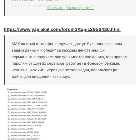
А с учетом особенностей нашей необъятной:
Нажмите для раскрытия...
ваша переписка, в режиме онлайн, будет у любого, кто захочет
посмотреть;
а так же будет храниться, в лучшем случае, пол года, после
https://www.yaplakal.com/forum2/topic2956436.html
удаления приложения, а в худшем, навсегда.
Хотелось бы ещё увидеть мнение о безопасности передачи
MAX вшитый в телефон получает доступ буквально ко всем
данных в этом приложении. Кстати, переводы денег уже
вашим данным и следит за каждым действием. Он
прикрутили.
перманентно получает доступ к местоположению, root правам,
паролям от других сервисов, работает в фоновом режиме,
нельзя выключить через диспетчер задач, использует jar-
файлы для внедрения как вирус.