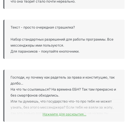
что она творит стало почти нереально.
Текст - просто очередная страшилка?
Набор стандартных разрешений для работы программы. Все
мессенджеры ими пользуются.
Для параноиков - покупайте кнопочники.
Господи, ну почему как радетель за права и конституцию, так
долбо...
На что ты ссылаешься? На времена ЕБН? Так там прекрасно и
без смартфонов обходились.
Или ты думаешь, что государство что-то про тебя не может
узнать, без этого мессенджера? Если тебя не взяли за жопу,
так это только потому, что нафик не нужен (а не нужен ты,
Нажмите для раскрытия...
потому что с тебя брать нечего).