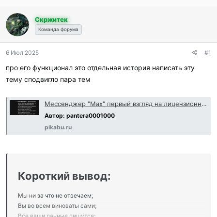
о
а
р
н
Скржитек
т
а
Команда форума
е
ч
м
а
ы
л
6 Июл 2025
#1
а
про его функционал это отдельная история написать эту
тему сподвигло пара тем
Мессенджер "Max" первый взгляд на лицензионное соглашение и политику конфиденциальности
Автор: pantera0001000
pikabu.ru
Короткий вывод:
Мы ни за что не отвечаем;
Вы во всем виноваты сами;
Все ваши данные пишутся;