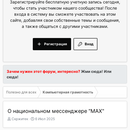
Зарегистрируйте бесплатную учетную запись сегодня,
чтобы стать участником нашего сообщества! После
входа в систему вы сможете участвовать на этом
сайте, добавляя свои собственные темы и сообщения,
а также общаться с другими участниками.
Регистрация
Вход
Зачем нужен этот форум, интересно?
Жми сюда!
Или
сюда!
Полезно для всех
Компьютерная грамотность
О национальном мессенджере "МАХ"
А
Д
Скржитек
6 Июл 2025
в
а
т
т