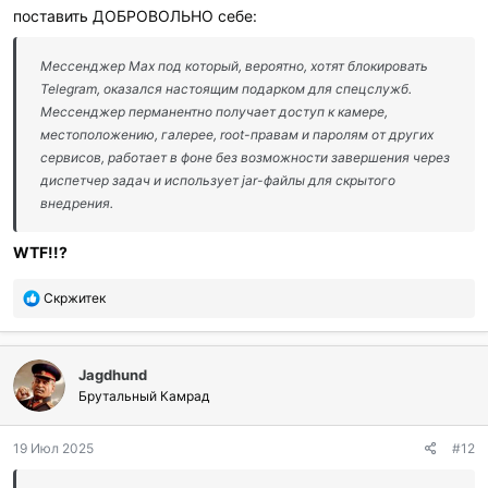
поставить ДОБРОВОЛЬНО себе:
Мессенджер Max под который, вероятно, хотят блокировать
Telegram, оказался настоящим подарком для спецслужб.
Мессенджер перманентно получает доступ к камере,
местоположению, галерее, root-правам и паролям от других
сервисов, работает в фоне без возможности завершения через
диспетчер задач и использует jar-файлы для скрытого
внедрения.
WTF!!?
П
Скржитек
о
б
л
Jagdhund
а
г
Брутальный Камрад
о
д
19 Июл 2025
#12
а
р