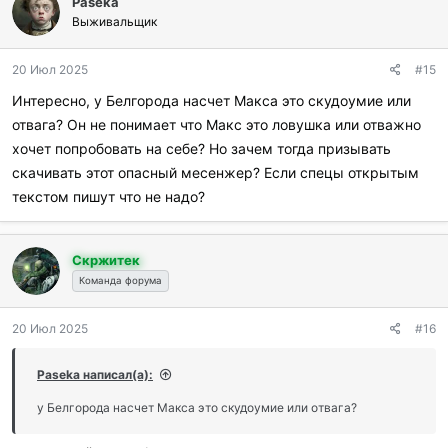
Paseka
а
г
Выживальщик
о
д
20 Июл 2025
#15
а
р
Интересно, у Белгорода насчет Макса это скудоумие или
и
отвага? Он не понимает что Макс это ловушка или отважно
л
и
хочет попробовать на себе? Но зачем тогда призывать
:
скачивать этот опасный месенжер? Если спецы открытым
текстом пишут что не надо?
Скржитек
Команда форума
20 Июл 2025
#16
Paseka написал(а):
у Белгорода насчет Макса это скудоумие или отвага?