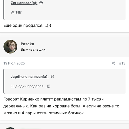
и
Zet написал(а):
л
и
WTF!!?
:
Ещё один продался....)))
Paseka
Выживальщик
19 Июл 2025
#13
Jagdhund написал(а):
Ещё один продался....)))
Говорят Кириенко платит рекламистам по 7 тысяч
деревянных. Как раз на хорошие боты. А если на озоне то
можно и 4 пары взять отличных ботинок.