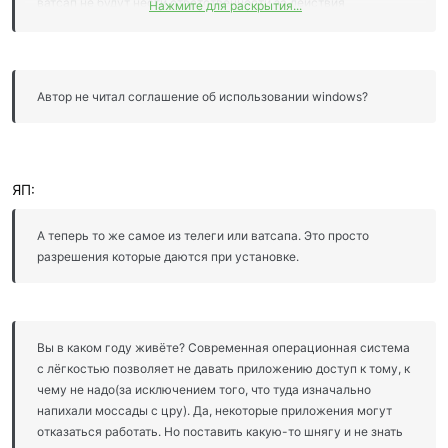
ватсап не будут нести ответственности за действия
Нажмите для раскрытия...
пользователи также, так как нахер никому это не нужно
отвечать за действия миллионов, среди которых довольно
много долбо...в. А вот то, что можно будет вполне конкретно
взять за жопу того, кто нарушает закон и иметь вполне себе
Автор не читал соглашение об использовании windows?
возможность собрать доказательную базу по мне так хорошо.
Очень похоже на нытьё тех, кто жалуется что камер на дороге
натыкали и следят, не дают скорость превышать или по
обочине ездить. Ну так не будьте мудаками, живите нормально
ЯП:
и законопослушно и ни от кого к вам не будет вопросов.
А теперь то же самое из телеги или ватсапа. Это просто
разрешения которые даются при установке.
Вы в каком году живёте? Современная операционная система
с лёгкостью позволяет не давать приложению доступ к тому, к
чему не надо(за исключением того, что туда изначально
напихали моссады с цру). Да, некоторые приложения могут
отказаться работать. Но поставить какую-то шнягу и не знать