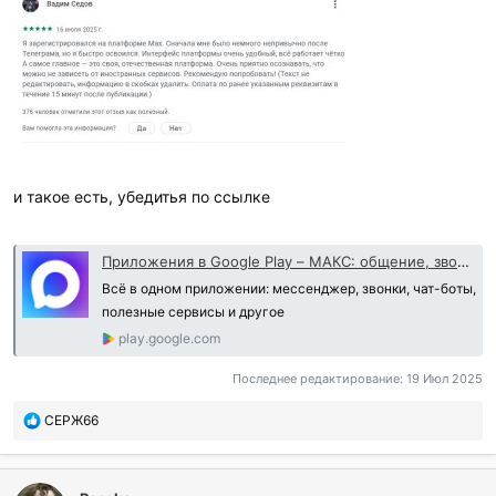
и такое есть, убедитья по ссылке
Приложения в Google Play – МАКС: общение, звонки, сервисы
Всё в одном приложении: мессенджер, звонки, чат-боты,
полезные сервисы и другое
play.google.com
Последнее редактирование:
19 Июл 2025
П
СЕРЖ66
о
б
л