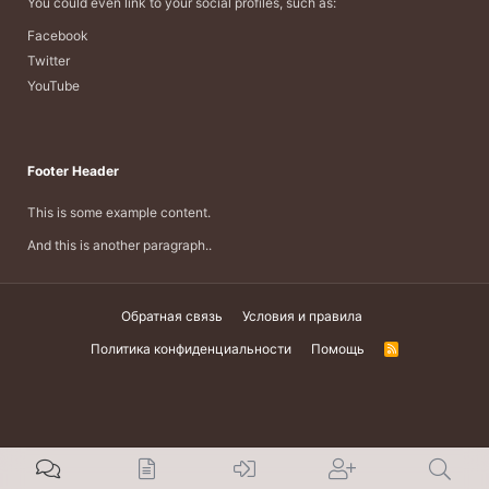
You could even link to your social profiles, such as:
Facebook
Twitter
YouTube
Footer Header
This is some example content.
And this is another paragraph..
Обратная связь
Условия и правила
Политика конфиденциальности
Помощь
R
S
S