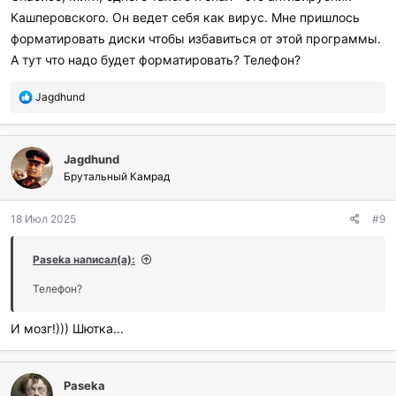
Кашперовского. Он ведет себя как вирус. Мне пришлось
форматировать диски чтобы избавиться от этой программы.
А тут что надо будет форматировать? Телефон?
П
Jagdhund
о
б
л
Jagdhund
а
г
Брутальный Камрад
о
д
18 Июл 2025
#9
а
р
и
Paseka написал(а):
л
и
Телефон?
:
И мозг!))) Шютка...
Paseka