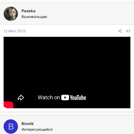
Paseka
Выживальщик
12 Июл 2025
#5
Bionik
B
Интересующийся